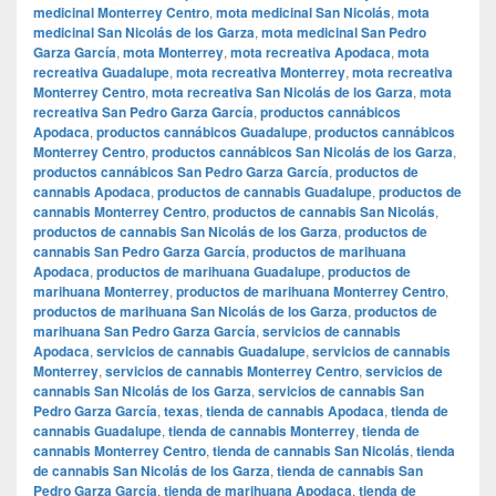
medicinal Monterrey Centro
,
mota medicinal San Nicolás
,
mota
medicinal San Nicolás de los Garza
,
mota medicinal San Pedro
Garza García
,
mota Monterrey
,
mota recreativa Apodaca
,
mota
recreativa Guadalupe
,
mota recreativa Monterrey
,
mota recreativa
Monterrey Centro
,
mota recreativa San Nicolás de los Garza
,
mota
recreativa San Pedro Garza García
,
productos cannábicos
Apodaca
,
productos cannábicos Guadalupe
,
productos cannábicos
Monterrey Centro
,
productos cannábicos San Nicolás de los Garza
,
productos cannábicos San Pedro Garza García
,
productos de
cannabis Apodaca
,
productos de cannabis Guadalupe
,
productos de
cannabis Monterrey Centro
,
productos de cannabis San Nicolás
,
productos de cannabis San Nicolás de los Garza
,
productos de
cannabis San Pedro Garza García
,
productos de marihuana
Apodaca
,
productos de marihuana Guadalupe
,
productos de
marihuana Monterrey
,
productos de marihuana Monterrey Centro
,
productos de marihuana San Nicolás de los Garza
,
productos de
marihuana San Pedro Garza García
,
servicios de cannabis
Apodaca
,
servicios de cannabis Guadalupe
,
servicios de cannabis
Monterrey
,
servicios de cannabis Monterrey Centro
,
servicios de
cannabis San Nicolás de los Garza
,
servicios de cannabis San
Pedro Garza García
,
texas
,
tienda de cannabis Apodaca
,
tienda de
cannabis Guadalupe
,
tienda de cannabis Monterrey
,
tienda de
cannabis Monterrey Centro
,
tienda de cannabis San Nicolás
,
tienda
de cannabis San Nicolás de los Garza
,
tienda de cannabis San
Pedro Garza García
,
tienda de marihuana Apodaca
,
tienda de