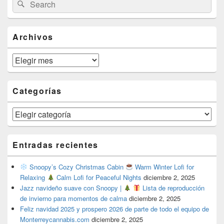
Search
Search
Sidebar
for:
Widget
Area
Archivos
Archivos
Categorías
Categorías
Entradas recientes
Snoopy’s Cozy Christmas Cabin
Warm Winter Lofi for
Relaxing
Calm Lofi for Peaceful Nights
diciembre 2, 2025
Jazz navideño suave con Snoopy |
Lista de reproducción
de invierno para momentos de calma
diciembre 2, 2025
Feliz navidad 2025 y prospero 2026 de parte de todo el equipo de
Monterreycannabis.com
diciembre 2, 2025