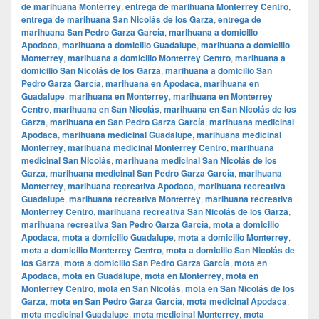
de marihuana Monterrey
,
entrega de marihuana Monterrey Centro
,
entrega de marihuana San Nicolás de los Garza
,
entrega de
marihuana San Pedro Garza García
,
marihuana a domicilio
Apodaca
,
marihuana a domicilio Guadalupe
,
marihuana a domicilio
Monterrey
,
marihuana a domicilio Monterrey Centro
,
marihuana a
domicilio San Nicolás de los Garza
,
marihuana a domicilio San
Pedro Garza García
,
marihuana en Apodaca
,
marihuana en
Guadalupe
,
marihuana en Monterrey
,
marihuana en Monterrey
Centro
,
marihuana en San Nicolás
,
marihuana en San Nicolás de los
Garza
,
marihuana en San Pedro Garza García
,
marihuana medicinal
Apodaca
,
marihuana medicinal Guadalupe
,
marihuana medicinal
Monterrey
,
marihuana medicinal Monterrey Centro
,
marihuana
medicinal San Nicolás
,
marihuana medicinal San Nicolás de los
Garza
,
marihuana medicinal San Pedro Garza García
,
marihuana
Monterrey
,
marihuana recreativa Apodaca
,
marihuana recreativa
Guadalupe
,
marihuana recreativa Monterrey
,
marihuana recreativa
Monterrey Centro
,
marihuana recreativa San Nicolás de los Garza
,
marihuana recreativa San Pedro Garza García
,
mota a domicilio
Apodaca
,
mota a domicilio Guadalupe
,
mota a domicilio Monterrey
,
mota a domicilio Monterrey Centro
,
mota a domicilio San Nicolás de
los Garza
,
mota a domicilio San Pedro Garza García
,
mota en
Apodaca
,
mota en Guadalupe
,
mota en Monterrey
,
mota en
Monterrey Centro
,
mota en San Nicolás
,
mota en San Nicolás de los
Garza
,
mota en San Pedro Garza García
,
mota medicinal Apodaca
,
mota medicinal Guadalupe
,
mota medicinal Monterrey
,
mota