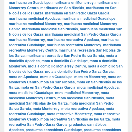
marihuana en Guadalupe
,
marihuana en Monterrey
,
marihuana en
Monterrey Centro
,
marihuana en San Nicolás
,
marihuana en San
Nicolás de los Garza
,
marihuana en San Pedro Garza García
,
marihuana medicinal Apodaca
,
marihuana medicinal Guadalupe
,
marihuana medicinal Monterrey
,
marihuana medicinal Monterrey
Centro
,
marihuana medicinal San Nicolás
,
marihuana medicinal San
Nicolás de los Garza
,
marihuana medicinal San Pedro Garza García
,
marihuana Monterrey
,
marihuana recreativa Apodaca
,
marihuana
recreativa Guadalupe
,
marihuana recreativa Monterrey
,
marihuana
recreativa Monterrey Centro
,
marihuana recreativa San Nicolás de
los Garza
,
marihuana recreativa San Pedro Garza García
,
mota a
domicilio Apodaca
,
mota a domicilio Guadalupe
,
mota a domicilio
Monterrey
,
mota a domicilio Monterrey Centro
,
mota a domicilio San
Nicolás de los Garza
,
mota a domicilio San Pedro Garza García
,
mota en Apodaca
,
mota en Guadalupe
,
mota en Monterrey
,
mota en
Monterrey Centro
,
mota en San Nicolás
,
mota en San Nicolás de los
Garza
,
mota en San Pedro Garza García
,
mota medicinal Apodaca
,
mota medicinal Guadalupe
,
mota medicinal Monterrey
,
mota
medicinal Monterrey Centro
,
mota medicinal San Nicolás
,
mota
medicinal San Nicolás de los Garza
,
mota medicinal San Pedro
Garza García
,
mota Monterrey
,
mota recreativa Apodaca
,
mota
recreativa Guadalupe
,
mota recreativa Monterrey
,
mota recreativa
Monterrey Centro
,
mota recreativa San Nicolás de los Garza
,
mota
recreativa San Pedro Garza García
,
productos cannábicos
Apodaca
,
productos cannábicos Guadalupe
,
productos cannábicos