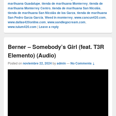
marihuana Guadalupe
,
tienda de marihuana Monterrey
,
tienda de
marihuana Monterrey Centro
,
tienda de marihuana San Nicolás
,
tienda de marihuana San Nicolás de los Garza
,
tienda de marihuana
San Pedro Garza García
,
Weed in monterrey
,
www.cancun420.com
,
www.dallas420online.com
,
www.sandiegocream.com
,
www.tulum420.com
|
Leave a reply
Berner – Somebody’s Girl (feat. T3R
Elemento) (Audio)
Posted on
noviembre 22, 2024
by
admin
—
No Comments ↓