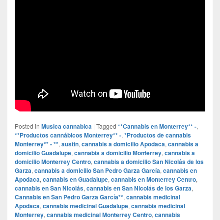
Posted in
Musica cannabica
|
Tagged
**Cannabis en Monterrey** -
,
**Productos cannábicos Monterrey** -
,
*Productos de cannabis
Monterrey** - **
,
austin
,
cannabis a domicilio Apodaca
,
cannabis a
domicilio Guadalupe
,
cannabis a domicilio Monterrey
,
cannabis a
domicilio Monterrey Centro
,
cannabis a domicilio San Nicolás de los
Garza
,
cannabis a domicilio San Pedro Garza García
,
cannabis en
Apodaca
,
cannabis en Guadalupe
,
cannabis en Monterrey Centro
,
cannabis en San Nicolás
,
cannabis en San Nicolás de los Garza
,
Cannabis en San Pedro Garza García**
,
cannabis medicinal
Apodaca
,
cannabis medicinal Guadalupe
,
cannabis medicinal
Monterrey
,
cannabis medicinal Monterrey Centro
,
cannabis