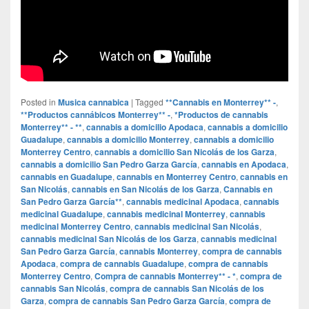
Posted in
Musica cannabica
|
Tagged
**Cannabis en Monterrey** -
,
**Productos cannábicos Monterrey** -
,
*Productos de cannabis
Monterrey** - **
,
cannabis a domicilio Apodaca
,
cannabis a domicilio
Guadalupe
,
cannabis a domicilio Monterrey
,
cannabis a domicilio
Monterrey Centro
,
cannabis a domicilio San Nicolás de los Garza
,
cannabis a domicilio San Pedro Garza García
,
cannabis en Apodaca
,
cannabis en Guadalupe
,
cannabis en Monterrey Centro
,
cannabis en
San Nicolás
,
cannabis en San Nicolás de los Garza
,
Cannabis en
San Pedro Garza García**
,
cannabis medicinal Apodaca
,
cannabis
medicinal Guadalupe
,
cannabis medicinal Monterrey
,
cannabis
medicinal Monterrey Centro
,
cannabis medicinal San Nicolás
,
cannabis medicinal San Nicolás de los Garza
,
cannabis medicinal
San Pedro Garza García
,
cannabis Monterrey
,
compra de cannabis
Apodaca
,
compra de cannabis Guadalupe
,
compra de cannabis
Monterrey Centro
,
Compra de cannabis Monterrey** - *
,
compra de
cannabis San Nicolás
,
compra de cannabis San Nicolás de los
Garza
,
compra de cannabis San Pedro Garza García
,
compra de