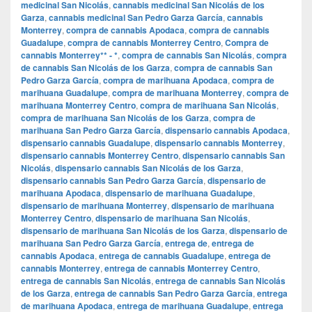
medicinal San Nicolás
,
cannabis medicinal San Nicolás de los
Garza
,
cannabis medicinal San Pedro Garza García
,
cannabis
Monterrey
,
compra de cannabis Apodaca
,
compra de cannabis
Guadalupe
,
compra de cannabis Monterrey Centro
,
Compra de
cannabis Monterrey** - *
,
compra de cannabis San Nicolás
,
compra
de cannabis San Nicolás de los Garza
,
compra de cannabis San
Pedro Garza García
,
compra de marihuana Apodaca
,
compra de
marihuana Guadalupe
,
compra de marihuana Monterrey
,
compra de
marihuana Monterrey Centro
,
compra de marihuana San Nicolás
,
compra de marihuana San Nicolás de los Garza
,
compra de
marihuana San Pedro Garza García
,
dispensario cannabis Apodaca
,
dispensario cannabis Guadalupe
,
dispensario cannabis Monterrey
,
dispensario cannabis Monterrey Centro
,
dispensario cannabis San
Nicolás
,
dispensario cannabis San Nicolás de los Garza
,
dispensario cannabis San Pedro Garza García
,
dispensario de
marihuana Apodaca
,
dispensario de marihuana Guadalupe
,
dispensario de marihuana Monterrey
,
dispensario de marihuana
Monterrey Centro
,
dispensario de marihuana San Nicolás
,
dispensario de marihuana San Nicolás de los Garza
,
dispensario de
marihuana San Pedro Garza García
,
entrega de
,
entrega de
cannabis Apodaca
,
entrega de cannabis Guadalupe
,
entrega de
cannabis Monterrey
,
entrega de cannabis Monterrey Centro
,
entrega de cannabis San Nicolás
,
entrega de cannabis San Nicolás
de los Garza
,
entrega de cannabis San Pedro Garza García
,
entrega
de marihuana Apodaca
,
entrega de marihuana Guadalupe
,
entrega