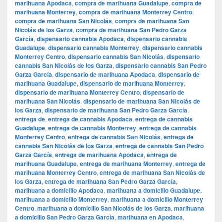
marihuana Apodaca
,
compra de marihuana Guadalupe
,
compra de
marihuana Monterrey
,
compra de marihuana Monterrey Centro
,
compra de marihuana San Nicolás
,
compra de marihuana San
Nicolás de los Garza
,
compra de marihuana San Pedro Garza
García
,
dispensario cannabis Apodaca
,
dispensario cannabis
Guadalupe
,
dispensario cannabis Monterrey
,
dispensario cannabis
Monterrey Centro
,
dispensario cannabis San Nicolás
,
dispensario
cannabis San Nicolás de los Garza
,
dispensario cannabis San Pedro
Garza García
,
dispensario de marihuana Apodaca
,
dispensario de
marihuana Guadalupe
,
dispensario de marihuana Monterrey
,
dispensario de marihuana Monterrey Centro
,
dispensario de
marihuana San Nicolás
,
dispensario de marihuana San Nicolás de
los Garza
,
dispensario de marihuana San Pedro Garza García
,
entrega de
,
entrega de cannabis Apodaca
,
entrega de cannabis
Guadalupe
,
entrega de cannabis Monterrey
,
entrega de cannabis
Monterrey Centro
,
entrega de cannabis San Nicolás
,
entrega de
cannabis San Nicolás de los Garza
,
entrega de cannabis San Pedro
Garza García
,
entrega de marihuana Apodaca
,
entrega de
marihuana Guadalupe
,
entrega de marihuana Monterrey
,
entrega de
marihuana Monterrey Centro
,
entrega de marihuana San Nicolás de
los Garza
,
entrega de marihuana San Pedro Garza García
,
marihuana a domicilio Apodaca
,
marihuana a domicilio Guadalupe
,
marihuana a domicilio Monterrey
,
marihuana a domicilio Monterrey
Centro
,
marihuana a domicilio San Nicolás de los Garza
,
marihuana
a domicilio San Pedro Garza García
,
marihuana en Apodaca
,