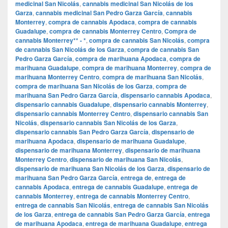
medicinal San Nicolás
,
cannabis medicinal San Nicolás de los
Garza
,
cannabis medicinal San Pedro Garza García
,
cannabis
Monterrey
,
compra de cannabis Apodaca
,
compra de cannabis
Guadalupe
,
compra de cannabis Monterrey Centro
,
Compra de
cannabis Monterrey** - *
,
compra de cannabis San Nicolás
,
compra
de cannabis San Nicolás de los Garza
,
compra de cannabis San
Pedro Garza García
,
compra de marihuana Apodaca
,
compra de
marihuana Guadalupe
,
compra de marihuana Monterrey
,
compra de
marihuana Monterrey Centro
,
compra de marihuana San Nicolás
,
compra de marihuana San Nicolás de los Garza
,
compra de
marihuana San Pedro Garza García
,
dispensario cannabis Apodaca
,
dispensario cannabis Guadalupe
,
dispensario cannabis Monterrey
,
dispensario cannabis Monterrey Centro
,
dispensario cannabis San
Nicolás
,
dispensario cannabis San Nicolás de los Garza
,
dispensario cannabis San Pedro Garza García
,
dispensario de
marihuana Apodaca
,
dispensario de marihuana Guadalupe
,
dispensario de marihuana Monterrey
,
dispensario de marihuana
Monterrey Centro
,
dispensario de marihuana San Nicolás
,
dispensario de marihuana San Nicolás de los Garza
,
dispensario de
marihuana San Pedro Garza García
,
entrega de
,
entrega de
cannabis Apodaca
,
entrega de cannabis Guadalupe
,
entrega de
cannabis Monterrey
,
entrega de cannabis Monterrey Centro
,
entrega de cannabis San Nicolás
,
entrega de cannabis San Nicolás
de los Garza
,
entrega de cannabis San Pedro Garza García
,
entrega
de marihuana Apodaca
,
entrega de marihuana Guadalupe
,
entrega