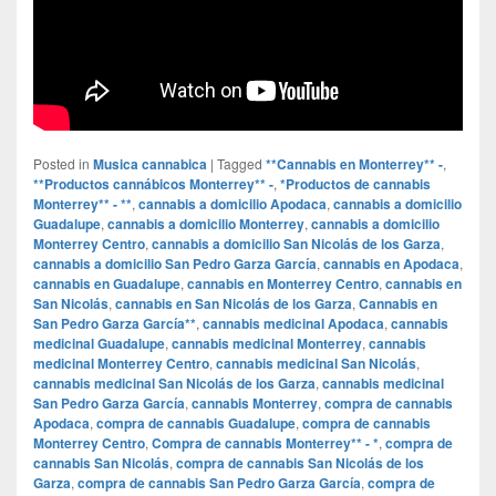
Posted in
Musica cannabica
|
Tagged
**Cannabis en Monterrey** -
,
**Productos cannábicos Monterrey** -
,
*Productos de cannabis
Monterrey** - **
,
cannabis a domicilio Apodaca
,
cannabis a domicilio
Guadalupe
,
cannabis a domicilio Monterrey
,
cannabis a domicilio
Monterrey Centro
,
cannabis a domicilio San Nicolás de los Garza
,
cannabis a domicilio San Pedro Garza García
,
cannabis en Apodaca
,
cannabis en Guadalupe
,
cannabis en Monterrey Centro
,
cannabis en
San Nicolás
,
cannabis en San Nicolás de los Garza
,
Cannabis en
San Pedro Garza García**
,
cannabis medicinal Apodaca
,
cannabis
medicinal Guadalupe
,
cannabis medicinal Monterrey
,
cannabis
medicinal Monterrey Centro
,
cannabis medicinal San Nicolás
,
cannabis medicinal San Nicolás de los Garza
,
cannabis medicinal
San Pedro Garza García
,
cannabis Monterrey
,
compra de cannabis
Apodaca
,
compra de cannabis Guadalupe
,
compra de cannabis
Monterrey Centro
,
Compra de cannabis Monterrey** - *
,
compra de
cannabis San Nicolás
,
compra de cannabis San Nicolás de los
Garza
,
compra de cannabis San Pedro Garza García
,
compra de