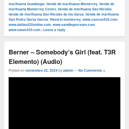
marihuana Guadalupe
,
tienda de marihuana Monterrey
,
tienda de
marihuana Monterrey Centro
,
tienda de marihuana San Nicolás
,
tienda de marihuana San Nicolás de los Garza
,
tienda de marihuana
San Pedro Garza García
,
Weed in monterrey
,
www.cancun420.com
,
www.dallas420online.com
,
www.sandiegocream.com
,
www.tulum420.com
|
Leave a reply
Berner – Somebody’s Girl (feat. T3R
Elemento) (Audio)
Posted on
noviembre 22, 2024
by
admin
—
No Comments ↓