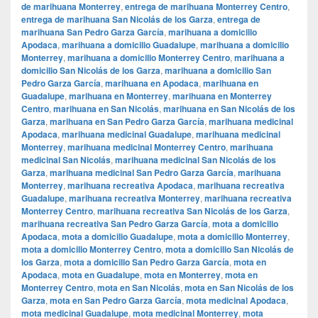
de marihuana Monterrey
,
entrega de marihuana Monterrey Centro
,
entrega de marihuana San Nicolás de los Garza
,
entrega de
marihuana San Pedro Garza García
,
marihuana a domicilio
Apodaca
,
marihuana a domicilio Guadalupe
,
marihuana a domicilio
Monterrey
,
marihuana a domicilio Monterrey Centro
,
marihuana a
domicilio San Nicolás de los Garza
,
marihuana a domicilio San
Pedro Garza García
,
marihuana en Apodaca
,
marihuana en
Guadalupe
,
marihuana en Monterrey
,
marihuana en Monterrey
Centro
,
marihuana en San Nicolás
,
marihuana en San Nicolás de los
Garza
,
marihuana en San Pedro Garza García
,
marihuana medicinal
Apodaca
,
marihuana medicinal Guadalupe
,
marihuana medicinal
Monterrey
,
marihuana medicinal Monterrey Centro
,
marihuana
medicinal San Nicolás
,
marihuana medicinal San Nicolás de los
Garza
,
marihuana medicinal San Pedro Garza García
,
marihuana
Monterrey
,
marihuana recreativa Apodaca
,
marihuana recreativa
Guadalupe
,
marihuana recreativa Monterrey
,
marihuana recreativa
Monterrey Centro
,
marihuana recreativa San Nicolás de los Garza
,
marihuana recreativa San Pedro Garza García
,
mota a domicilio
Apodaca
,
mota a domicilio Guadalupe
,
mota a domicilio Monterrey
,
mota a domicilio Monterrey Centro
,
mota a domicilio San Nicolás de
los Garza
,
mota a domicilio San Pedro Garza García
,
mota en
Apodaca
,
mota en Guadalupe
,
mota en Monterrey
,
mota en
Monterrey Centro
,
mota en San Nicolás
,
mota en San Nicolás de los
Garza
,
mota en San Pedro Garza García
,
mota medicinal Apodaca
,
mota medicinal Guadalupe
,
mota medicinal Monterrey
,
mota