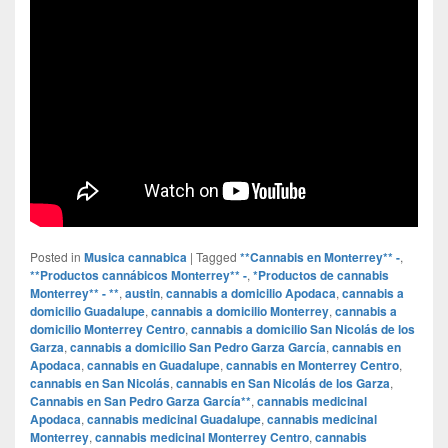
Posted in
Musica cannabica
|
Tagged
**Cannabis en Monterrey** -
,
**Productos cannábicos Monterrey** -
,
*Productos de cannabis
Monterrey** - **
,
austin
,
cannabis a domicilio Apodaca
,
cannabis a
domicilio Guadalupe
,
cannabis a domicilio Monterrey
,
cannabis a
domicilio Monterrey Centro
,
cannabis a domicilio San Nicolás de los
Garza
,
cannabis a domicilio San Pedro Garza García
,
cannabis en
Apodaca
,
cannabis en Guadalupe
,
cannabis en Monterrey Centro
,
cannabis en San Nicolás
,
cannabis en San Nicolás de los Garza
,
Cannabis en San Pedro Garza García**
,
cannabis medicinal
Apodaca
,
cannabis medicinal Guadalupe
,
cannabis medicinal
Monterrey
,
cannabis medicinal Monterrey Centro
,
cannabis