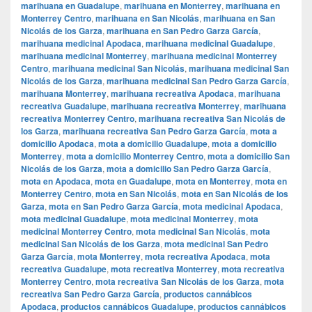
marihuana en Guadalupe
,
marihuana en Monterrey
,
marihuana en
Monterrey Centro
,
marihuana en San Nicolás
,
marihuana en San
Nicolás de los Garza
,
marihuana en San Pedro Garza García
,
marihuana medicinal Apodaca
,
marihuana medicinal Guadalupe
,
marihuana medicinal Monterrey
,
marihuana medicinal Monterrey
Centro
,
marihuana medicinal San Nicolás
,
marihuana medicinal San
Nicolás de los Garza
,
marihuana medicinal San Pedro Garza García
,
marihuana Monterrey
,
marihuana recreativa Apodaca
,
marihuana
recreativa Guadalupe
,
marihuana recreativa Monterrey
,
marihuana
recreativa Monterrey Centro
,
marihuana recreativa San Nicolás de
los Garza
,
marihuana recreativa San Pedro Garza García
,
mota a
domicilio Apodaca
,
mota a domicilio Guadalupe
,
mota a domicilio
Monterrey
,
mota a domicilio Monterrey Centro
,
mota a domicilio San
Nicolás de los Garza
,
mota a domicilio San Pedro Garza García
,
mota en Apodaca
,
mota en Guadalupe
,
mota en Monterrey
,
mota en
Monterrey Centro
,
mota en San Nicolás
,
mota en San Nicolás de los
Garza
,
mota en San Pedro Garza García
,
mota medicinal Apodaca
,
mota medicinal Guadalupe
,
mota medicinal Monterrey
,
mota
medicinal Monterrey Centro
,
mota medicinal San Nicolás
,
mota
medicinal San Nicolás de los Garza
,
mota medicinal San Pedro
Garza García
,
mota Monterrey
,
mota recreativa Apodaca
,
mota
recreativa Guadalupe
,
mota recreativa Monterrey
,
mota recreativa
Monterrey Centro
,
mota recreativa San Nicolás de los Garza
,
mota
recreativa San Pedro Garza García
,
productos cannábicos
Apodaca
,
productos cannábicos Guadalupe
,
productos cannábicos