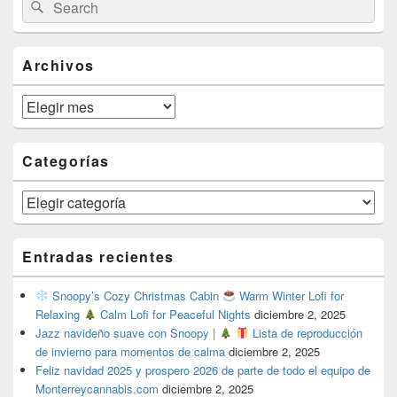
Search
Search
Sidebar
for:
Widget
Area
Archivos
Archivos
Categorías
Categorías
Entradas recientes
Snoopy’s Cozy Christmas Cabin
Warm Winter Lofi for
Relaxing
Calm Lofi for Peaceful Nights
diciembre 2, 2025
Jazz navideño suave con Snoopy |
Lista de reproducción
de invierno para momentos de calma
diciembre 2, 2025
Feliz navidad 2025 y prospero 2026 de parte de todo el equipo de
Monterreycannabis.com
diciembre 2, 2025