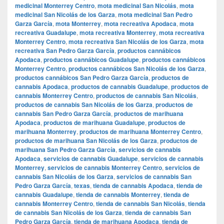
medicinal Monterrey Centro
,
mota medicinal San Nicolás
,
mota
medicinal San Nicolás de los Garza
,
mota medicinal San Pedro
Garza García
,
mota Monterrey
,
mota recreativa Apodaca
,
mota
recreativa Guadalupe
,
mota recreativa Monterrey
,
mota recreativa
Monterrey Centro
,
mota recreativa San Nicolás de los Garza
,
mota
recreativa San Pedro Garza García
,
productos cannábicos
Apodaca
,
productos cannábicos Guadalupe
,
productos cannábicos
Monterrey Centro
,
productos cannábicos San Nicolás de los Garza
,
productos cannábicos San Pedro Garza García
,
productos de
cannabis Apodaca
,
productos de cannabis Guadalupe
,
productos de
cannabis Monterrey Centro
,
productos de cannabis San Nicolás
,
productos de cannabis San Nicolás de los Garza
,
productos de
cannabis San Pedro Garza García
,
productos de marihuana
Apodaca
,
productos de marihuana Guadalupe
,
productos de
marihuana Monterrey
,
productos de marihuana Monterrey Centro
,
productos de marihuana San Nicolás de los Garza
,
productos de
marihuana San Pedro Garza García
,
servicios de cannabis
Apodaca
,
servicios de cannabis Guadalupe
,
servicios de cannabis
Monterrey
,
servicios de cannabis Monterrey Centro
,
servicios de
cannabis San Nicolás de los Garza
,
servicios de cannabis San
Pedro Garza García
,
texas
,
tienda de cannabis Apodaca
,
tienda de
cannabis Guadalupe
,
tienda de cannabis Monterrey
,
tienda de
cannabis Monterrey Centro
,
tienda de cannabis San Nicolás
,
tienda
de cannabis San Nicolás de los Garza
,
tienda de cannabis San
Pedro Garza García
,
tienda de marihuana Apodaca
,
tienda de