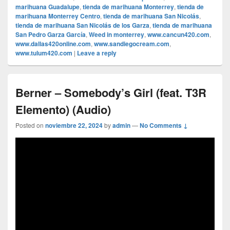
marihuana Guadalupe
,
tienda de marihuana Monterrey
,
tienda de
marihuana Monterrey Centro
,
tienda de marihuana San Nicolás
,
tienda de marihuana San Nicolás de los Garza
,
tienda de marihuana
San Pedro Garza García
,
Weed in monterrey
,
www.cancun420.com
,
www.dallas420online.com
,
www.sandiegocream.com
,
www.tulum420.com
|
Leave a reply
Berner – Somebody’s Girl (feat. T3R
Elemento) (Audio)
Posted on
noviembre 22, 2024
by
admin
—
No Comments ↓