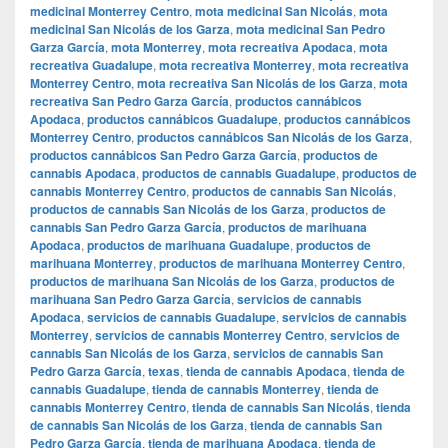
medicinal Monterrey Centro
,
mota medicinal San Nicolás
,
mota
medicinal San Nicolás de los Garza
,
mota medicinal San Pedro
Garza García
,
mota Monterrey
,
mota recreativa Apodaca
,
mota
recreativa Guadalupe
,
mota recreativa Monterrey
,
mota recreativa
Monterrey Centro
,
mota recreativa San Nicolás de los Garza
,
mota
recreativa San Pedro Garza García
,
productos cannábicos
Apodaca
,
productos cannábicos Guadalupe
,
productos cannábicos
Monterrey Centro
,
productos cannábicos San Nicolás de los Garza
,
productos cannábicos San Pedro Garza García
,
productos de
cannabis Apodaca
,
productos de cannabis Guadalupe
,
productos de
cannabis Monterrey Centro
,
productos de cannabis San Nicolás
,
productos de cannabis San Nicolás de los Garza
,
productos de
cannabis San Pedro Garza García
,
productos de marihuana
Apodaca
,
productos de marihuana Guadalupe
,
productos de
marihuana Monterrey
,
productos de marihuana Monterrey Centro
,
productos de marihuana San Nicolás de los Garza
,
productos de
marihuana San Pedro Garza García
,
servicios de cannabis
Apodaca
,
servicios de cannabis Guadalupe
,
servicios de cannabis
Monterrey
,
servicios de cannabis Monterrey Centro
,
servicios de
cannabis San Nicolás de los Garza
,
servicios de cannabis San
Pedro Garza García
,
texas
,
tienda de cannabis Apodaca
,
tienda de
cannabis Guadalupe
,
tienda de cannabis Monterrey
,
tienda de
cannabis Monterrey Centro
,
tienda de cannabis San Nicolás
,
tienda
de cannabis San Nicolás de los Garza
,
tienda de cannabis San
Pedro Garza García
,
tienda de marihuana Apodaca
,
tienda de