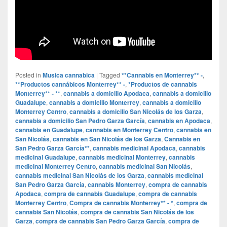
Posted in
Musica cannabica
|
Tagged
**Cannabis en Monterrey** -
,
**Productos cannábicos Monterrey** -
,
*Productos de cannabis
Monterrey** - **
,
cannabis a domicilio Apodaca
,
cannabis a domicilio
Guadalupe
,
cannabis a domicilio Monterrey
,
cannabis a domicilio
Monterrey Centro
,
cannabis a domicilio San Nicolás de los Garza
,
cannabis a domicilio San Pedro Garza García
,
cannabis en Apodaca
,
cannabis en Guadalupe
,
cannabis en Monterrey Centro
,
cannabis en
San Nicolás
,
cannabis en San Nicolás de los Garza
,
Cannabis en
San Pedro Garza García**
,
cannabis medicinal Apodaca
,
cannabis
medicinal Guadalupe
,
cannabis medicinal Monterrey
,
cannabis
medicinal Monterrey Centro
,
cannabis medicinal San Nicolás
,
cannabis medicinal San Nicolás de los Garza
,
cannabis medicinal
San Pedro Garza García
,
cannabis Monterrey
,
compra de cannabis
Apodaca
,
compra de cannabis Guadalupe
,
compra de cannabis
Monterrey Centro
,
Compra de cannabis Monterrey** - *
,
compra de
cannabis San Nicolás
,
compra de cannabis San Nicolás de los
Garza
,
compra de cannabis San Pedro Garza García
,
compra de