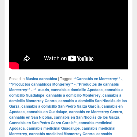
Posted in
Musica cannabica
|
Tagged
**Cannabis en Monterrey** -
,
**Productos cannábicos Monterrey** -
,
*Productos de cannabis
Monterrey** - **
,
austin
,
cannabis a domicilio Apodaca
,
cannabis a
domicilio Guadalupe
,
cannabis a domicilio Monterrey
,
cannabis a
domicilio Monterrey Centro
,
cannabis a domicilio San Nicolás de los
Garza
,
cannabis a domicilio San Pedro Garza García
,
cannabis en
Apodaca
,
cannabis en Guadalupe
,
cannabis en Monterrey Centro
,
cannabis en San Nicolás
,
cannabis en San Nicolás de los Garza
,
Cannabis en San Pedro Garza García**
,
cannabis medicinal
Apodaca
,
cannabis medicinal Guadalupe
,
cannabis medicinal
Monterrey
,
cannabis medicinal Monterrey Centro
,
cannabis