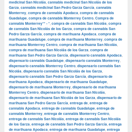
medicinal San Nicolás
,
cannabis medicinal San Nicolás de los
Garza
,
cannabis medicinal San Pedro Garza García
,
cannabis
Monterrey
,
compra de cannabis Apodaca
,
compra de cannabis
Guadalupe
,
compra de cannabis Monterrey Centro
,
Compra de
cannabis Monterrey** - *
,
compra de cannabis San Nicolás
,
compra
de cannabis San Nicolás de los Garza
,
compra de cannabis San
Pedro Garza García
,
compra de marihuana Apodaca
,
compra de
marihuana Guadalupe
,
compra de marihuana Monterrey
,
compra de
marihuana Monterrey Centro
,
compra de marihuana San Nicolás
,
compra de marihuana San Nicolás de los Garza
,
compra de
marihuana San Pedro Garza García
,
dispensario cannabis Apodaca
,
dispensario cannabis Guadalupe
,
dispensario cannabis Monterrey
,
dispensario cannabis Monterrey Centro
,
dispensario cannabis San
Nicolás
,
dispensario cannabis San Nicolás de los Garza
,
dispensario cannabis San Pedro Garza García
,
dispensario de
marihuana Apodaca
,
dispensario de marihuana Guadalupe
,
dispensario de marihuana Monterrey
,
dispensario de marihuana
Monterrey Centro
,
dispensario de marihuana San Nicolás
,
dispensario de marihuana San Nicolás de los Garza
,
dispensario de
marihuana San Pedro Garza García
,
entrega de
,
entrega de
cannabis Apodaca
,
entrega de cannabis Guadalupe
,
entrega de
cannabis Monterrey
,
entrega de cannabis Monterrey Centro
,
entrega de cannabis San Nicolás
,
entrega de cannabis San Nicolás
de los Garza
,
entrega de cannabis San Pedro Garza García
,
entrega
de marihuana Apodaca
,
entrega de marihuana Guadalupe
,
entrega