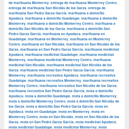
de marihuana Monterrey
,
entrega de marihuana Monterrey Centro
,
entrega de marihuana San Nicolás de los Garza
,
entrega de
marihuana San Pedro Garza García
,
marihuana a domicilio
Apodaca
,
marihuana a domicilio Guadalupe
,
marihuana a domicilio
Monterrey
,
marihuana a domicilio Monterrey Centro
,
marihuana a
domicilio San Nicolás de los Garza
,
marihuana a domicilio San
Pedro Garza García
,
marihuana en Apodaca
,
marihuana en
Guadalupe
,
marihuana en Monterrey
,
marihuana en Monterrey
Centro
,
marihuana en San Nicolás
,
marihuana en San Nicolás de los
Garza
,
marihuana en San Pedro Garza García
,
marihuana medicinal
Apodaca
,
marihuana medicinal Guadalupe
,
marihuana medicinal
Monterrey
,
marihuana medicinal Monterrey Centro
,
marihuana
medicinal San Nicolás
,
marihuana medicinal San Nicolás de los
Garza
,
marihuana medicinal San Pedro Garza García
,
marihuana
Monterrey
,
marihuana recreativa Apodaca
,
marihuana recreativa
Guadalupe
,
marihuana recreativa Monterrey
,
marihuana recreativa
Monterrey Centro
,
marihuana recreativa San Nicolás de los Garza
,
marihuana recreativa San Pedro Garza García
,
mota a domicilio
Apodaca
,
mota a domicilio Guadalupe
,
mota a domicilio Monterrey
,
mota a domicilio Monterrey Centro
,
mota a domicilio San Nicolás de
los Garza
,
mota a domicilio San Pedro Garza García
,
mota en
Apodaca
,
mota en Guadalupe
,
mota en Monterrey
,
mota en
Monterrey Centro
,
mota en San Nicolás
,
mota en San Nicolás de los
Garza
,
mota en San Pedro Garza García
,
mota medicinal Apodaca
,
mota medicinal Guadalupe
,
mota medicinal Monterrey
,
mota