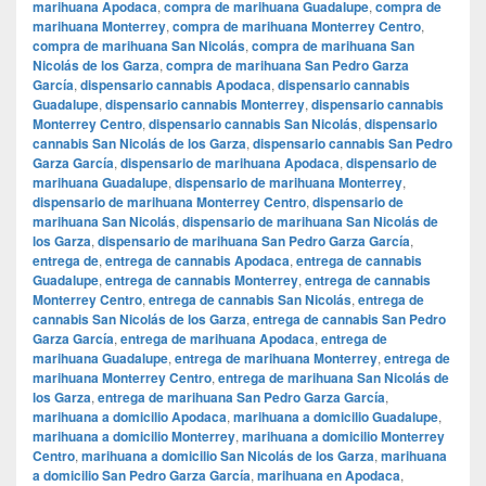
marihuana Apodaca
,
compra de marihuana Guadalupe
,
compra de
marihuana Monterrey
,
compra de marihuana Monterrey Centro
,
compra de marihuana San Nicolás
,
compra de marihuana San
Nicolás de los Garza
,
compra de marihuana San Pedro Garza
García
,
dispensario cannabis Apodaca
,
dispensario cannabis
Guadalupe
,
dispensario cannabis Monterrey
,
dispensario cannabis
Monterrey Centro
,
dispensario cannabis San Nicolás
,
dispensario
cannabis San Nicolás de los Garza
,
dispensario cannabis San Pedro
Garza García
,
dispensario de marihuana Apodaca
,
dispensario de
marihuana Guadalupe
,
dispensario de marihuana Monterrey
,
dispensario de marihuana Monterrey Centro
,
dispensario de
marihuana San Nicolás
,
dispensario de marihuana San Nicolás de
los Garza
,
dispensario de marihuana San Pedro Garza García
,
entrega de
,
entrega de cannabis Apodaca
,
entrega de cannabis
Guadalupe
,
entrega de cannabis Monterrey
,
entrega de cannabis
Monterrey Centro
,
entrega de cannabis San Nicolás
,
entrega de
cannabis San Nicolás de los Garza
,
entrega de cannabis San Pedro
Garza García
,
entrega de marihuana Apodaca
,
entrega de
marihuana Guadalupe
,
entrega de marihuana Monterrey
,
entrega de
marihuana Monterrey Centro
,
entrega de marihuana San Nicolás de
los Garza
,
entrega de marihuana San Pedro Garza García
,
marihuana a domicilio Apodaca
,
marihuana a domicilio Guadalupe
,
marihuana a domicilio Monterrey
,
marihuana a domicilio Monterrey
Centro
,
marihuana a domicilio San Nicolás de los Garza
,
marihuana
a domicilio San Pedro Garza García
,
marihuana en Apodaca
,