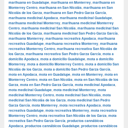
marihuana en Guadalupe
,
marihuana en Monterrey
,
marihuana en
Monterrey Centro
,
marihuana en San Nicolás
,
marihuana en San
Nicolás de los Garza
,
marihuana en San Pedro Garza García
,
marihuana medicinal Apodaca
,
marihuana medicinal Guadalupe
,
marihuana medicinal Monterrey
,
marihuana medicinal Monterrey
Centro
,
marihuana medicinal San Nicolás
,
marihuana medicinal San
Nicolás de los Garza
,
marihuana medicinal San Pedro Garza García
,
marihuana Monterrey
,
marihuana recreativa Apodaca
,
marihuana
recreativa Guadalupe
,
marihuana recreativa Monterrey
,
marihuana
recreativa Monterrey Centro
,
marihuana recreativa San Nicolás de
los Garza
,
marihuana recreativa San Pedro Garza García
,
mota a
domicilio Apodaca
,
mota a domicilio Guadalupe
,
mota a domicilio
Monterrey
,
mota a domicilio Monterrey Centro
,
mota a domicilio San
Nicolás de los Garza
,
mota a domicilio San Pedro Garza García
,
mota en Apodaca
,
mota en Guadalupe
,
mota en Monterrey
,
mota en
Monterrey Centro
,
mota en San Nicolás
,
mota en San Nicolás de los
Garza
,
mota en San Pedro Garza García
,
mota medicinal Apodaca
,
mota medicinal Guadalupe
,
mota medicinal Monterrey
,
mota
medicinal Monterrey Centro
,
mota medicinal San Nicolás
,
mota
medicinal San Nicolás de los Garza
,
mota medicinal San Pedro
Garza García
,
mota Monterrey
,
mota recreativa Apodaca
,
mota
recreativa Guadalupe
,
mota recreativa Monterrey
,
mota recreativa
Monterrey Centro
,
mota recreativa San Nicolás de los Garza
,
mota
recreativa San Pedro Garza García
,
productos cannábicos
Apodaca
,
productos cannábicos Guadalupe
,
productos cannábicos