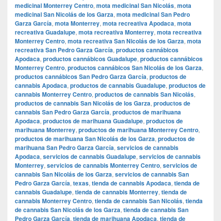
medicinal Monterrey Centro
,
mota medicinal San Nicolás
,
mota
medicinal San Nicolás de los Garza
,
mota medicinal San Pedro
Garza García
,
mota Monterrey
,
mota recreativa Apodaca
,
mota
recreativa Guadalupe
,
mota recreativa Monterrey
,
mota recreativa
Monterrey Centro
,
mota recreativa San Nicolás de los Garza
,
mota
recreativa San Pedro Garza García
,
productos cannábicos
Apodaca
,
productos cannábicos Guadalupe
,
productos cannábicos
Monterrey Centro
,
productos cannábicos San Nicolás de los Garza
,
productos cannábicos San Pedro Garza García
,
productos de
cannabis Apodaca
,
productos de cannabis Guadalupe
,
productos de
cannabis Monterrey Centro
,
productos de cannabis San Nicolás
,
productos de cannabis San Nicolás de los Garza
,
productos de
cannabis San Pedro Garza García
,
productos de marihuana
Apodaca
,
productos de marihuana Guadalupe
,
productos de
marihuana Monterrey
,
productos de marihuana Monterrey Centro
,
productos de marihuana San Nicolás de los Garza
,
productos de
marihuana San Pedro Garza García
,
servicios de cannabis
Apodaca
,
servicios de cannabis Guadalupe
,
servicios de cannabis
Monterrey
,
servicios de cannabis Monterrey Centro
,
servicios de
cannabis San Nicolás de los Garza
,
servicios de cannabis San
Pedro Garza García
,
texas
,
tienda de cannabis Apodaca
,
tienda de
cannabis Guadalupe
,
tienda de cannabis Monterrey
,
tienda de
cannabis Monterrey Centro
,
tienda de cannabis San Nicolás
,
tienda
de cannabis San Nicolás de los Garza
,
tienda de cannabis San
Pedro Garza García
,
tienda de marihuana Apodaca
,
tienda de