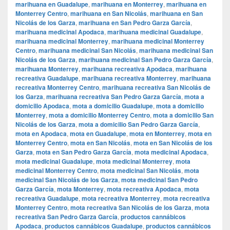
marihuana en Guadalupe
,
marihuana en Monterrey
,
marihuana en
Monterrey Centro
,
marihuana en San Nicolás
,
marihuana en San
Nicolás de los Garza
,
marihuana en San Pedro Garza García
,
marihuana medicinal Apodaca
,
marihuana medicinal Guadalupe
,
marihuana medicinal Monterrey
,
marihuana medicinal Monterrey
Centro
,
marihuana medicinal San Nicolás
,
marihuana medicinal San
Nicolás de los Garza
,
marihuana medicinal San Pedro Garza García
,
marihuana Monterrey
,
marihuana recreativa Apodaca
,
marihuana
recreativa Guadalupe
,
marihuana recreativa Monterrey
,
marihuana
recreativa Monterrey Centro
,
marihuana recreativa San Nicolás de
los Garza
,
marihuana recreativa San Pedro Garza García
,
mota a
domicilio Apodaca
,
mota a domicilio Guadalupe
,
mota a domicilio
Monterrey
,
mota a domicilio Monterrey Centro
,
mota a domicilio San
Nicolás de los Garza
,
mota a domicilio San Pedro Garza García
,
mota en Apodaca
,
mota en Guadalupe
,
mota en Monterrey
,
mota en
Monterrey Centro
,
mota en San Nicolás
,
mota en San Nicolás de los
Garza
,
mota en San Pedro Garza García
,
mota medicinal Apodaca
,
mota medicinal Guadalupe
,
mota medicinal Monterrey
,
mota
medicinal Monterrey Centro
,
mota medicinal San Nicolás
,
mota
medicinal San Nicolás de los Garza
,
mota medicinal San Pedro
Garza García
,
mota Monterrey
,
mota recreativa Apodaca
,
mota
recreativa Guadalupe
,
mota recreativa Monterrey
,
mota recreativa
Monterrey Centro
,
mota recreativa San Nicolás de los Garza
,
mota
recreativa San Pedro Garza García
,
productos cannábicos
Apodaca
,
productos cannábicos Guadalupe
,
productos cannábicos