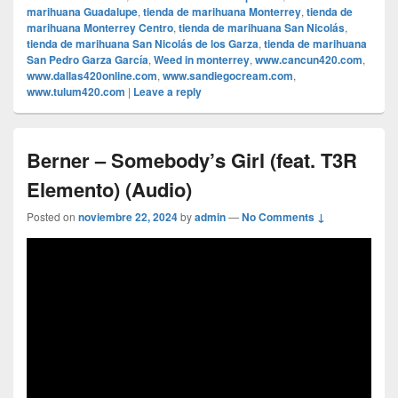
marihuana Guadalupe
,
tienda de marihuana Monterrey
,
tienda de
marihuana Monterrey Centro
,
tienda de marihuana San Nicolás
,
tienda de marihuana San Nicolás de los Garza
,
tienda de marihuana
San Pedro Garza García
,
Weed in monterrey
,
www.cancun420.com
,
www.dallas420online.com
,
www.sandiegocream.com
,
www.tulum420.com
|
Leave a reply
Berner – Somebody’s Girl (feat. T3R
Elemento) (Audio)
Posted on
noviembre 22, 2024
by
admin
—
No Comments ↓