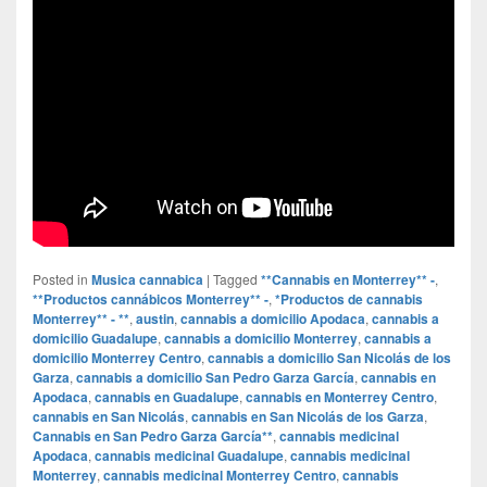
Posted in
Musica cannabica
|
Tagged
**Cannabis en Monterrey** -
,
**Productos cannábicos Monterrey** -
,
*Productos de cannabis
Monterrey** - **
,
austin
,
cannabis a domicilio Apodaca
,
cannabis a
domicilio Guadalupe
,
cannabis a domicilio Monterrey
,
cannabis a
domicilio Monterrey Centro
,
cannabis a domicilio San Nicolás de los
Garza
,
cannabis a domicilio San Pedro Garza García
,
cannabis en
Apodaca
,
cannabis en Guadalupe
,
cannabis en Monterrey Centro
,
cannabis en San Nicolás
,
cannabis en San Nicolás de los Garza
,
Cannabis en San Pedro Garza García**
,
cannabis medicinal
Apodaca
,
cannabis medicinal Guadalupe
,
cannabis medicinal
Monterrey
,
cannabis medicinal Monterrey Centro
,
cannabis