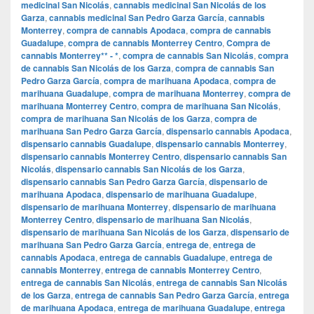
medicinal San Nicolás
,
cannabis medicinal San Nicolás de los
Garza
,
cannabis medicinal San Pedro Garza García
,
cannabis
Monterrey
,
compra de cannabis Apodaca
,
compra de cannabis
Guadalupe
,
compra de cannabis Monterrey Centro
,
Compra de
cannabis Monterrey** - *
,
compra de cannabis San Nicolás
,
compra
de cannabis San Nicolás de los Garza
,
compra de cannabis San
Pedro Garza García
,
compra de marihuana Apodaca
,
compra de
marihuana Guadalupe
,
compra de marihuana Monterrey
,
compra de
marihuana Monterrey Centro
,
compra de marihuana San Nicolás
,
compra de marihuana San Nicolás de los Garza
,
compra de
marihuana San Pedro Garza García
,
dispensario cannabis Apodaca
,
dispensario cannabis Guadalupe
,
dispensario cannabis Monterrey
,
dispensario cannabis Monterrey Centro
,
dispensario cannabis San
Nicolás
,
dispensario cannabis San Nicolás de los Garza
,
dispensario cannabis San Pedro Garza García
,
dispensario de
marihuana Apodaca
,
dispensario de marihuana Guadalupe
,
dispensario de marihuana Monterrey
,
dispensario de marihuana
Monterrey Centro
,
dispensario de marihuana San Nicolás
,
dispensario de marihuana San Nicolás de los Garza
,
dispensario de
marihuana San Pedro Garza García
,
entrega de
,
entrega de
cannabis Apodaca
,
entrega de cannabis Guadalupe
,
entrega de
cannabis Monterrey
,
entrega de cannabis Monterrey Centro
,
entrega de cannabis San Nicolás
,
entrega de cannabis San Nicolás
de los Garza
,
entrega de cannabis San Pedro Garza García
,
entrega
de marihuana Apodaca
,
entrega de marihuana Guadalupe
,
entrega