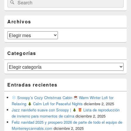
Search
Search
Sidebar
for:
Widget
Area
Archivos
Archivos
Categorías
Categorías
Entradas recientes
Snoopy’s Cozy Christmas Cabin
Warm Winter Lofi for
Relaxing
Calm Lofi for Peaceful Nights
diciembre 2, 2025
Jazz navideño suave con Snoopy |
Lista de reproducción
de invierno para momentos de calma
diciembre 2, 2025
Feliz navidad 2025 y prospero 2026 de parte de todo el equipo de
Monterreycannabis.com
diciembre 2, 2025