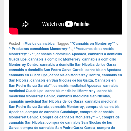
Posted in
Musica cannabica
|
Tagged
**Cannabis en Monterrey** -
,
**Productos cannábicos Monterrey** -
,
*Productos de cannabis
Monterrey** - **
,
cannabis a domicilio Apodaca
,
cannabis a domicilio
Guadalupe
,
cannabis a domicilio Monterrey
,
cannabis a domicilio
Monterrey Centro
,
cannabis a domicilio San Nicolás de los Garza
,
cannabis a domicilio San Pedro Garza García
,
cannabis en Apodaca
,
cannabis en Guadalupe
,
cannabis en Monterrey Centro
,
cannabis en
San Nicolás
,
cannabis en San Nicolás de los Garza
,
Cannabis en
San Pedro Garza García**
,
cannabis medicinal Apodaca
,
cannabis
medicinal Guadalupe
,
cannabis medicinal Monterrey
,
cannabis
medicinal Monterrey Centro
,
cannabis medicinal San Nicolás
,
cannabis medicinal San Nicolás de los Garza
,
cannabis medicinal
San Pedro Garza García
,
cannabis Monterrey
,
compra de cannabis
Apodaca
,
compra de cannabis Guadalupe
,
compra de cannabis
Monterrey Centro
,
Compra de cannabis Monterrey** - *
,
compra de
cannabis San Nicolás
,
compra de cannabis San Nicolás de los
Garza
,
compra de cannabis San Pedro Garza García
,
compra de