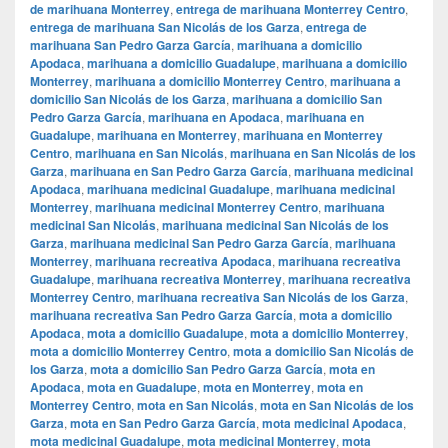
de marihuana Monterrey
,
entrega de marihuana Monterrey Centro
,
entrega de marihuana San Nicolás de los Garza
,
entrega de
marihuana San Pedro Garza García
,
marihuana a domicilio
Apodaca
,
marihuana a domicilio Guadalupe
,
marihuana a domicilio
Monterrey
,
marihuana a domicilio Monterrey Centro
,
marihuana a
domicilio San Nicolás de los Garza
,
marihuana a domicilio San
Pedro Garza García
,
marihuana en Apodaca
,
marihuana en
Guadalupe
,
marihuana en Monterrey
,
marihuana en Monterrey
Centro
,
marihuana en San Nicolás
,
marihuana en San Nicolás de los
Garza
,
marihuana en San Pedro Garza García
,
marihuana medicinal
Apodaca
,
marihuana medicinal Guadalupe
,
marihuana medicinal
Monterrey
,
marihuana medicinal Monterrey Centro
,
marihuana
medicinal San Nicolás
,
marihuana medicinal San Nicolás de los
Garza
,
marihuana medicinal San Pedro Garza García
,
marihuana
Monterrey
,
marihuana recreativa Apodaca
,
marihuana recreativa
Guadalupe
,
marihuana recreativa Monterrey
,
marihuana recreativa
Monterrey Centro
,
marihuana recreativa San Nicolás de los Garza
,
marihuana recreativa San Pedro Garza García
,
mota a domicilio
Apodaca
,
mota a domicilio Guadalupe
,
mota a domicilio Monterrey
,
mota a domicilio Monterrey Centro
,
mota a domicilio San Nicolás de
los Garza
,
mota a domicilio San Pedro Garza García
,
mota en
Apodaca
,
mota en Guadalupe
,
mota en Monterrey
,
mota en
Monterrey Centro
,
mota en San Nicolás
,
mota en San Nicolás de los
Garza
,
mota en San Pedro Garza García
,
mota medicinal Apodaca
,
mota medicinal Guadalupe
,
mota medicinal Monterrey
,
mota