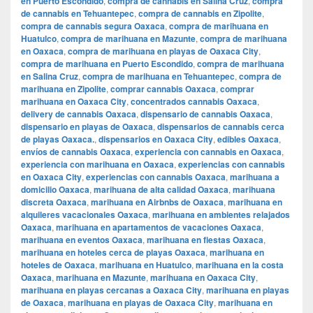
en Puerto Escondido
,
compra de cannabis en Salina Cruz
,
compra
de cannabis en Tehuantepec
,
compra de cannabis en Zipolite
,
compra de cannabis segura Oaxaca
,
compra de marihuana en
Huatulco
,
compra de marihuana en Mazunte
,
compra de marihuana
en Oaxaca
,
compra de marihuana en playas de Oaxaca City
,
compra de marihuana en Puerto Escondido
,
compra de marihuana
en Salina Cruz
,
compra de marihuana en Tehuantepec
,
compra de
marihuana en Zipolite
,
comprar cannabis Oaxaca
,
comprar
marihuana en Oaxaca City
,
concentrados cannabis Oaxaca
,
delivery de cannabis Oaxaca
,
dispensario de cannabis Oaxaca
,
dispensario en playas de Oaxaca
,
dispensarios de cannabis cerca
de playas Oaxaca.
,
dispensarios en Oaxaca City
,
edibles Oaxaca
,
envíos de cannabis Oaxaca
,
experiencia con cannabis en Oaxaca
,
experiencia con marihuana en Oaxaca
,
experiencias con cannabis
en Oaxaca City
,
experiencias con cannabis Oaxaca
,
marihuana a
domicilio Oaxaca
,
marihuana de alta calidad Oaxaca
,
marihuana
discreta Oaxaca
,
marihuana en Airbnbs de Oaxaca
,
marihuana en
alquileres vacacionales Oaxaca
,
marihuana en ambientes relajados
Oaxaca
,
marihuana en apartamentos de vacaciones Oaxaca
,
marihuana en eventos Oaxaca
,
marihuana en fiestas Oaxaca
,
marihuana en hoteles cerca de playas Oaxaca
,
marihuana en
hoteles de Oaxaca
,
marihuana en Huatulco
,
marihuana en la costa
Oaxaca
,
marihuana en Mazunte
,
marihuana en Oaxaca City
,
marihuana en playas cercanas a Oaxaca City
,
marihuana en playas
de Oaxaca
,
marihuana en playas de Oaxaca City
,
marihuana en