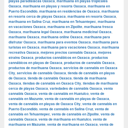
playas paradisiacas Oaxaca
,
marihuana en playas tropicales
Oaxaca
,
marihuana en playas y resorts Oaxaca
,
marihuana en
Puerto Escondido
,
marihuana en residencias de Oaxaca
,
marihuana
en resorts cerca de playas Oaxaca
,
marihuana en resorts Oaxaca
,
marihuana en Salina Cruz
,
marihuana en Tehuantepec
,
marihuana
en vacaciones Oaxaca
,
marihuana en Zipolite
,
marihuana fresca
Oaxaca
,
marihuana legal Oaxaca
,
marihuana medicinal Oaxaca
,
marihuana Oaxaca
,
marihuana online Oaxaca
,
marihuana para
disfrutar Oaxaca
,
marihuana para eventos Oaxaca
,
marihuana para
turistas en Oaxaca
,
marihuana para vacaciones Oaxaca
,
marihuana
recreativa Oaxaca
,
mejores precios cannabis Oaxaca
,
mejores
strains Oaxaca
,
productos cannábicos en Oaxaca
,
productos
cannábicos en playas de Oaxaca
,
productos de cannabis Oaxaca
,
productos de marihuana Oaxaca
,
servicios de cannabis en Oaxaca
City
,
servicios de cannabis Oaxaca
,
tienda de cannabis en playas
de Oaxaca
,
tienda de cannabis Oaxaca
,
tienda de marihuana
Oaxaca
,
tiendas de cannabis en Oaxaca City
,
tiendas de marihuana
cerca de playas Oaxaca
,
variedades de cannabis Oaxaca
,
venta
cannabis Oaxaca
,
venta de cannabis en Huatulco
,
venta de
cannabis en Mazunte
,
venta de cannabis en playas de Oaxaca
,
venta de cannabis en playas de Oaxaca City
,
venta de cannabis en
Puerto Escondido
,
venta de cannabis en Salina Cruz
,
venta de
cannabis en Tehuantepec
,
venta de cannabis en Zipolite
,
venta de
cannabis Oaxaca
,
venta de marihuana en Huatulco
,
venta de
marihuana en Mazunte
,
venta de marihuana en Oaxaca
,
venta de