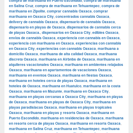
compra de marihuana en Puerto Escondido
,
compra de marihuana
en Salina Cruz
,
compra de marihuana en Tehuantepec
,
compra de
marihuana en Zipolite
,
comprar cannabis Oaxaca
,
comprar
marihuana en Oaxaca City
,
concentrados cannabis Oaxaca
,
delivery de cannabis Oaxaca
,
dispensario de cannabis Oaxaca
,
dispensario en playas de Oaxaca
,
dispensarios de cannabis cerca
de playas Oaxaca.
,
dispensarios en Oaxaca City
,
edibles Oaxaca
,
envíos de cannabis Oaxaca
,
experiencia con cannabis en Oaxaca
,
experiencia con marihuana en Oaxaca
,
experiencias con cannabis
en Oaxaca City
,
experiencias con cannabis Oaxaca
,
marihuana a
domicilio Oaxaca
,
marihuana de alta calidad Oaxaca
,
marihuana
discreta Oaxaca
,
marihuana en Airbnbs de Oaxaca
,
marihuana en
alquileres vacacionales Oaxaca
,
marihuana en ambientes relajados
Oaxaca
,
marihuana en apartamentos de vacaciones Oaxaca
,
marihuana en eventos Oaxaca
,
marihuana en fiestas Oaxaca
,
marihuana en hoteles cerca de playas Oaxaca
,
marihuana en
hoteles de Oaxaca
,
marihuana en Huatulco
,
marihuana en la costa
Oaxaca
,
marihuana en Mazunte
,
marihuana en Oaxaca City
,
marihuana en playas cercanas a Oaxaca City
,
marihuana en playas
de Oaxaca
,
marihuana en playas de Oaxaca City
,
marihuana en
playas paradisiacas Oaxaca
,
marihuana en playas tropicales
Oaxaca
,
marihuana en playas y resorts Oaxaca
,
marihuana en
Puerto Escondido
,
marihuana en residencias de Oaxaca
,
marihuana
en resorts cerca de playas Oaxaca
,
marihuana en resorts Oaxaca
,
marihuana en Salina Cruz
,
marihuana en Tehuantepec
,
marihuana