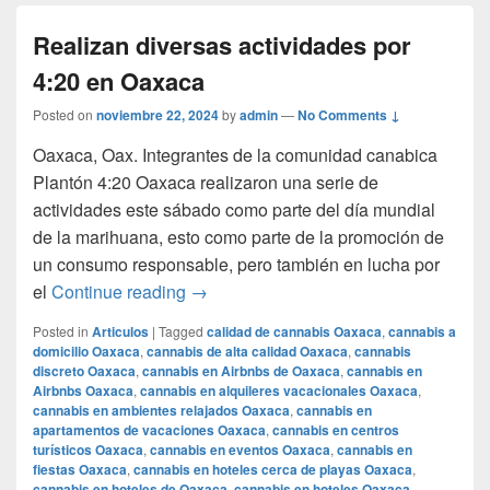
Realizan diversas actividades por
4:20 en Oaxaca
Posted on
noviembre 22, 2024
by
admin
—
No Comments ↓
Oaxaca, Oax. Integrantes de la comunidad canabica
Plantón 4:20 Oaxaca realizaron una serie de
actividades este sábado como parte del día mundial
de la marihuana, esto como parte de la promoción de
un consumo responsable, pero también en lucha por
Realizan diversas actividades por 4:2
el
Continue reading
→
Posted in
Articulos
|
Tagged
calidad de cannabis Oaxaca
,
cannabis a
domicilio Oaxaca
,
cannabis de alta calidad Oaxaca
,
cannabis
discreto Oaxaca
,
cannabis en Airbnbs de Oaxaca
,
cannabis en
Airbnbs Oaxaca
,
cannabis en alquileres vacacionales Oaxaca
,
cannabis en ambientes relajados Oaxaca
,
cannabis en
apartamentos de vacaciones Oaxaca
,
cannabis en centros
turísticos Oaxaca
,
cannabis en eventos Oaxaca
,
cannabis en
fiestas Oaxaca
,
cannabis en hoteles cerca de playas Oaxaca
,
cannabis en hoteles de Oaxaca
,
cannabis en hoteles Oaxaca
,