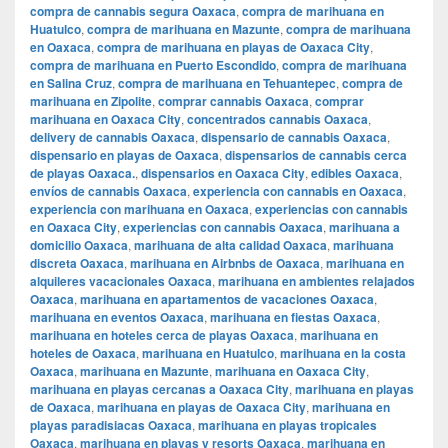
compra de cannabis segura Oaxaca
,
compra de marihuana en
Huatulco
,
compra de marihuana en Mazunte
,
compra de marihuana
en Oaxaca
,
compra de marihuana en playas de Oaxaca City
,
compra de marihuana en Puerto Escondido
,
compra de marihuana
en Salina Cruz
,
compra de marihuana en Tehuantepec
,
compra de
marihuana en Zipolite
,
comprar cannabis Oaxaca
,
comprar
marihuana en Oaxaca City
,
concentrados cannabis Oaxaca
,
delivery de cannabis Oaxaca
,
dispensario de cannabis Oaxaca
,
dispensario en playas de Oaxaca
,
dispensarios de cannabis cerca
de playas Oaxaca.
,
dispensarios en Oaxaca City
,
edibles Oaxaca
,
envíos de cannabis Oaxaca
,
experiencia con cannabis en Oaxaca
,
experiencia con marihuana en Oaxaca
,
experiencias con cannabis
en Oaxaca City
,
experiencias con cannabis Oaxaca
,
marihuana a
domicilio Oaxaca
,
marihuana de alta calidad Oaxaca
,
marihuana
discreta Oaxaca
,
marihuana en Airbnbs de Oaxaca
,
marihuana en
alquileres vacacionales Oaxaca
,
marihuana en ambientes relajados
Oaxaca
,
marihuana en apartamentos de vacaciones Oaxaca
,
marihuana en eventos Oaxaca
,
marihuana en fiestas Oaxaca
,
marihuana en hoteles cerca de playas Oaxaca
,
marihuana en
hoteles de Oaxaca
,
marihuana en Huatulco
,
marihuana en la costa
Oaxaca
,
marihuana en Mazunte
,
marihuana en Oaxaca City
,
marihuana en playas cercanas a Oaxaca City
,
marihuana en playas
de Oaxaca
,
marihuana en playas de Oaxaca City
,
marihuana en
playas paradisiacas Oaxaca
,
marihuana en playas tropicales
Oaxaca
,
marihuana en playas y resorts Oaxaca
,
marihuana en