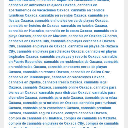
cannabis en ambientes relajados Oaxaca
,
cannabis en
apartamentos de vacaciones Oaxaca
,
cannabis en centros
turísticos Oaxaca
,
cannabis en eventos Oaxaca
,
cannabis en
fiestas Oaxaca
,
cannabis en hoteles cerca de playas Oaxaca
,
cannabis en hoteles de Oaxaca
,
cannabis en hoteles Oaxaca
,
cannabis en Huatulco
,
cannabis en la costa Oaxaca
,
cannabis en la
playa Oaxaca
,
cannabis en Mazunte
,
cannabis en Oaxaca 24 horas
,
cannabis en Oaxaca City
,
cannabis en playas cercanas a Oaxaca
City
,
cannabis en playas de Oaxaca
,
cannabis en playas de Oaxaca
City
,
cannabis en playas paradisiacas Oaxaca
,
cannabis en playas
tropicales Oaxaca
,
cannabis en playas y resorts Oaxaca
,
cannabis
en Puerto Escondido
,
cannabis en residencias de Oaxaca
,
cannabis
en residencias Oaxaca
,
cannabis en resorts cerca de playas
Oaxaca
,
cannabis en resorts Oaxaca
,
cannabis en Salina Cruz
,
cannabis en Tehuantepec
,
cannabis en vacaciones Oaxaca
,
cannabis en Zipolite
,
cannabis fresco Oaxaca
,
cannabis legal
Oaxaca
,
cannabis Oaxaca
,
cannabis online Oaxaca
,
cannabis para
bienestar Oaxaca
,
cannabis para disfrutar Oaxaca
,
cannabis para
diversión Oaxaca
,
cannabis para ocio Oaxaca
,
cannabis para relax
Oaxaca
,
cannabis para turistas en Oaxaca
,
cannabis para turistas
Oaxaca
,
cannabis para vacaciones Oaxaca
,
cannabis premium
Oaxaca
,
cannabis seguro Oaxaca
,
compra cannabis Oaxaca
,
compra de cannabis en Huatulco
,
compra de cannabis en Mazunte
,
compra de cannabis en playas de Oaxaca City
,
compra de cannabis