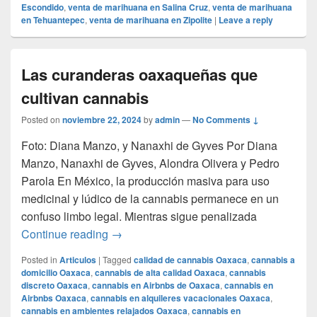
Escondido
,
venta de marihuana en Salina Cruz
,
venta de marihuana
en Tehuantepec
,
venta de marihuana en Zipolite
|
Leave a reply
Las curanderas oaxaqueñas que
cultivan cannabis
Posted on
noviembre 22, 2024
by
admin
—
No Comments ↓
Foto: Diana Manzo, y Nanaxhi de Gyves Por Diana
Manzo, Nanaxhi de Gyves, Alondra Olivera y Pedro
Parola En México, la producción masiva para uso
medicinal y lúdico de la cannabis permanece en un
confuso limbo legal. Mientras sigue penalizada
Las curanderas oaxaqueñas que cultivan
Continue reading
→
Posted in
Articulos
|
Tagged
calidad de cannabis Oaxaca
,
cannabis a
domicilio Oaxaca
,
cannabis de alta calidad Oaxaca
,
cannabis
discreto Oaxaca
,
cannabis en Airbnbs de Oaxaca
,
cannabis en
Airbnbs Oaxaca
,
cannabis en alquileres vacacionales Oaxaca
,
cannabis en ambientes relajados Oaxaca
,
cannabis en