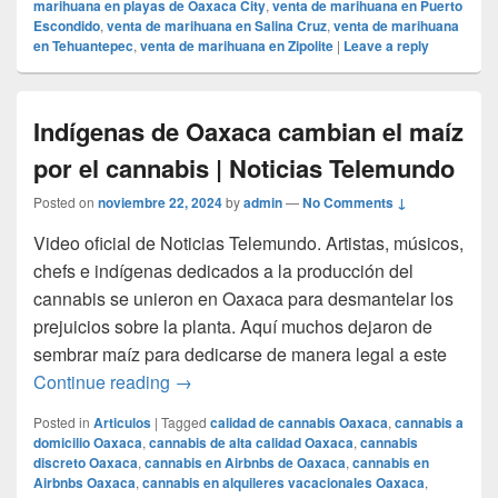
marihuana en playas de Oaxaca City
,
venta de marihuana en Puerto
Escondido
,
venta de marihuana en Salina Cruz
,
venta de marihuana
en Tehuantepec
,
venta de marihuana en Zipolite
|
Leave a reply
Indígenas de Oaxaca cambian el maíz
por el cannabis | Noticias Telemundo
Posted on
noviembre 22, 2024
by
admin
—
No Comments ↓
Video oficial de Noticias Telemundo. Artistas, músicos,
chefs e indígenas dedicados a la producción del
cannabis se unieron en Oaxaca para desmantelar los
prejuicios sobre la planta. Aquí muchos dejaron de
sembrar maíz para dedicarse de manera legal a este
Indígenas de Oaxaca cambian el maíz por
Continue reading
→
Posted in
Articulos
|
Tagged
calidad de cannabis Oaxaca
,
cannabis a
domicilio Oaxaca
,
cannabis de alta calidad Oaxaca
,
cannabis
discreto Oaxaca
,
cannabis en Airbnbs de Oaxaca
,
cannabis en
Airbnbs Oaxaca
,
cannabis en alquileres vacacionales Oaxaca
,