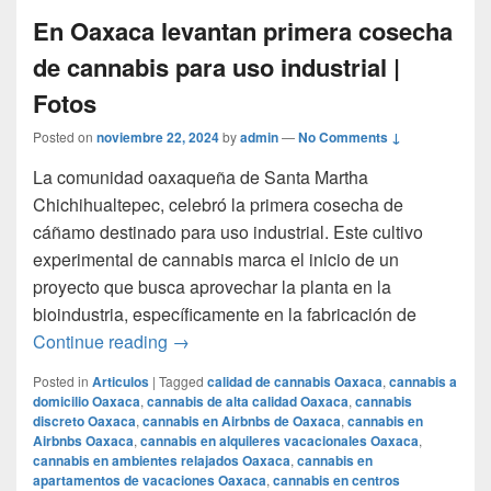
En Oaxaca levantan primera cosecha
de cannabis para uso industrial |
Fotos
Posted on
noviembre 22, 2024
by
admin
—
No Comments ↓
La comunidad oaxaqueña de Santa Martha
Chichihualtepec, celebró la primera cosecha de
cáñamo destinado para uso industrial. Este cultivo
experimental de cannabis marca el inicio de un
proyecto que busca aprovechar la planta en la
bioindustria, específicamente en la fabricación de
En Oaxaca levantan primera cosecha de c
Continue reading
→
Posted in
Articulos
|
Tagged
calidad de cannabis Oaxaca
,
cannabis a
domicilio Oaxaca
,
cannabis de alta calidad Oaxaca
,
cannabis
discreto Oaxaca
,
cannabis en Airbnbs de Oaxaca
,
cannabis en
Airbnbs Oaxaca
,
cannabis en alquileres vacacionales Oaxaca
,
cannabis en ambientes relajados Oaxaca
,
cannabis en
apartamentos de vacaciones Oaxaca
,
cannabis en centros