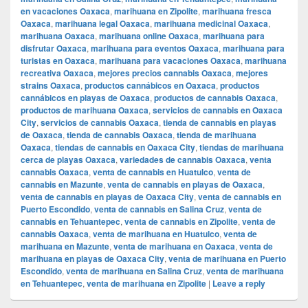
en vacaciones Oaxaca
,
marihuana en Zipolite
,
marihuana fresca
Oaxaca
,
marihuana legal Oaxaca
,
marihuana medicinal Oaxaca
,
marihuana Oaxaca
,
marihuana online Oaxaca
,
marihuana para
disfrutar Oaxaca
,
marihuana para eventos Oaxaca
,
marihuana para
turistas en Oaxaca
,
marihuana para vacaciones Oaxaca
,
marihuana
recreativa Oaxaca
,
mejores precios cannabis Oaxaca
,
mejores
strains Oaxaca
,
productos cannábicos en Oaxaca
,
productos
cannábicos en playas de Oaxaca
,
productos de cannabis Oaxaca
,
productos de marihuana Oaxaca
,
servicios de cannabis en Oaxaca
City
,
servicios de cannabis Oaxaca
,
tienda de cannabis en playas
de Oaxaca
,
tienda de cannabis Oaxaca
,
tienda de marihuana
Oaxaca
,
tiendas de cannabis en Oaxaca City
,
tiendas de marihuana
cerca de playas Oaxaca
,
variedades de cannabis Oaxaca
,
venta
cannabis Oaxaca
,
venta de cannabis en Huatulco
,
venta de
cannabis en Mazunte
,
venta de cannabis en playas de Oaxaca
,
venta de cannabis en playas de Oaxaca City
,
venta de cannabis en
Puerto Escondido
,
venta de cannabis en Salina Cruz
,
venta de
cannabis en Tehuantepec
,
venta de cannabis en Zipolite
,
venta de
cannabis Oaxaca
,
venta de marihuana en Huatulco
,
venta de
marihuana en Mazunte
,
venta de marihuana en Oaxaca
,
venta de
marihuana en playas de Oaxaca City
,
venta de marihuana en Puerto
Escondido
,
venta de marihuana en Salina Cruz
,
venta de marihuana
en Tehuantepec
,
venta de marihuana en Zipolite
|
Leave a reply