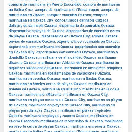
compra de marihuana en Puerto Escondido
,
compra de marihuana
en Salina Cruz
,
compra de marihuana en Tehuantepec
,
compra de
marihuana en Zipolite
,
comprar cannabis Oaxaca
,
comprar
marihuana en Oaxaca City
,
concentrados cannabis Oaxaca
,
delivery de cannabis Oaxaca
,
dispensario de cannabis Oaxaca
,
dispensario en playas de Oaxaca
,
dispensarios de cannabis cerca
de playas Oaxaca.
,
dispensarios en Oaxaca City
,
edibles Oaxaca
,
envíos de cannabis Oaxaca
,
experiencia con cannabis en Oaxaca
,
experiencia con marihuana en Oaxaca
,
experiencias con cannabis
en Oaxaca City
,
experiencias con cannabis Oaxaca
,
marihuana a
domicilio Oaxaca
,
marihuana de alta calidad Oaxaca
,
marihuana
discreta Oaxaca
,
marihuana en Airbnbs de Oaxaca
,
marihuana en
alquileres vacacionales Oaxaca
,
marihuana en ambientes relajados
Oaxaca
,
marihuana en apartamentos de vacaciones Oaxaca
,
marihuana en eventos Oaxaca
,
marihuana en fiestas Oaxaca
,
marihuana en hoteles cerca de playas Oaxaca
,
marihuana en
hoteles de Oaxaca
,
marihuana en Huatulco
,
marihuana en la costa
Oaxaca
,
marihuana en Mazunte
,
marihuana en Oaxaca City
,
marihuana en playas cercanas a Oaxaca City
,
marihuana en playas
de Oaxaca
,
marihuana en playas de Oaxaca City
,
marihuana en
playas paradisiacas Oaxaca
,
marihuana en playas tropicales
Oaxaca
,
marihuana en playas y resorts Oaxaca
,
marihuana en
Puerto Escondido
,
marihuana en residencias de Oaxaca
,
marihuana
en resorts cerca de playas Oaxaca
,
marihuana en resorts Oaxaca
,
marihuana en Salina Cruz
,
marihuana en Tehuantepec
,
marihuana