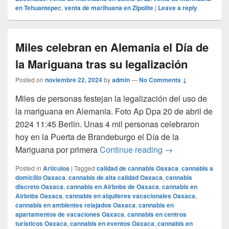
en Tehuantepec
,
venta de marihuana en Zipolite
|
Leave a reply
Miles celebran en Alemania el Día de
la Mariguana tras su legalización
Posted on
noviembre 22, 2024
by
admin
—
No Comments ↓
Miles de personas festejan la legalización del uso de
la mariguana en Alemania. Foto Ap Dpa 20 de abril de
2024 11:45 Berlin. Unas 4 mil personas celebraron
hoy en la Puerta de Brandeburgo el Día de la
Miles celebran en
Mariguana por primera
Continue reading
→
Posted in
Articulos
|
Tagged
calidad de cannabis Oaxaca
,
cannabis a
domicilio Oaxaca
,
cannabis de alta calidad Oaxaca
,
cannabis
discreto Oaxaca
,
cannabis en Airbnbs de Oaxaca
,
cannabis en
Airbnbs Oaxaca
,
cannabis en alquileres vacacionales Oaxaca
,
cannabis en ambientes relajados Oaxaca
,
cannabis en
apartamentos de vacaciones Oaxaca
,
cannabis en centros
turísticos Oaxaca
,
cannabis en eventos Oaxaca
,
cannabis en