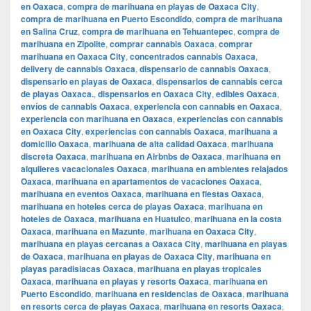
en Oaxaca
,
compra de marihuana en playas de Oaxaca City
,
compra de marihuana en Puerto Escondido
,
compra de marihuana
en Salina Cruz
,
compra de marihuana en Tehuantepec
,
compra de
marihuana en Zipolite
,
comprar cannabis Oaxaca
,
comprar
marihuana en Oaxaca City
,
concentrados cannabis Oaxaca
,
delivery de cannabis Oaxaca
,
dispensario de cannabis Oaxaca
,
dispensario en playas de Oaxaca
,
dispensarios de cannabis cerca
de playas Oaxaca.
,
dispensarios en Oaxaca City
,
edibles Oaxaca
,
envíos de cannabis Oaxaca
,
experiencia con cannabis en Oaxaca
,
experiencia con marihuana en Oaxaca
,
experiencias con cannabis
en Oaxaca City
,
experiencias con cannabis Oaxaca
,
marihuana a
domicilio Oaxaca
,
marihuana de alta calidad Oaxaca
,
marihuana
discreta Oaxaca
,
marihuana en Airbnbs de Oaxaca
,
marihuana en
alquileres vacacionales Oaxaca
,
marihuana en ambientes relajados
Oaxaca
,
marihuana en apartamentos de vacaciones Oaxaca
,
marihuana en eventos Oaxaca
,
marihuana en fiestas Oaxaca
,
marihuana en hoteles cerca de playas Oaxaca
,
marihuana en
hoteles de Oaxaca
,
marihuana en Huatulco
,
marihuana en la costa
Oaxaca
,
marihuana en Mazunte
,
marihuana en Oaxaca City
,
marihuana en playas cercanas a Oaxaca City
,
marihuana en playas
de Oaxaca
,
marihuana en playas de Oaxaca City
,
marihuana en
playas paradisiacas Oaxaca
,
marihuana en playas tropicales
Oaxaca
,
marihuana en playas y resorts Oaxaca
,
marihuana en
Puerto Escondido
,
marihuana en residencias de Oaxaca
,
marihuana
en resorts cerca de playas Oaxaca
,
marihuana en resorts Oaxaca
,