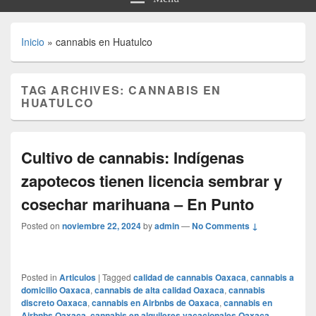
Inicio
»
cannabis en Huatulco
TAG ARCHIVES:
CANNABIS EN
HUATULCO
Cultivo de cannabis: Indígenas
zapotecos tienen licencia sembrar y
cosechar marihuana – En Punto
Posted on
noviembre 22, 2024
by
admin
—
No Comments ↓
Posted in
Articulos
|
Tagged
calidad de cannabis Oaxaca
,
cannabis a
domicilio Oaxaca
,
cannabis de alta calidad Oaxaca
,
cannabis
discreto Oaxaca
,
cannabis en Airbnbs de Oaxaca
,
cannabis en
Airbnbs Oaxaca
,
cannabis en alquileres vacacionales Oaxaca
,