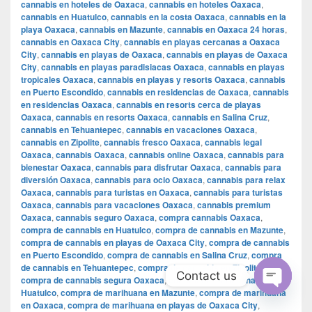
cannabis en hoteles de Oaxaca
,
cannabis en hoteles Oaxaca
,
cannabis en Huatulco
,
cannabis en la costa Oaxaca
,
cannabis en la
playa Oaxaca
,
cannabis en Mazunte
,
cannabis en Oaxaca 24 horas
,
cannabis en Oaxaca City
,
cannabis en playas cercanas a Oaxaca
City
,
cannabis en playas de Oaxaca
,
cannabis en playas de Oaxaca
City
,
cannabis en playas paradisiacas Oaxaca
,
cannabis en playas
tropicales Oaxaca
,
cannabis en playas y resorts Oaxaca
,
cannabis
en Puerto Escondido
,
cannabis en residencias de Oaxaca
,
cannabis
en residencias Oaxaca
,
cannabis en resorts cerca de playas
Oaxaca
,
cannabis en resorts Oaxaca
,
cannabis en Salina Cruz
,
cannabis en Tehuantepec
,
cannabis en vacaciones Oaxaca
,
cannabis en Zipolite
,
cannabis fresco Oaxaca
,
cannabis legal
Oaxaca
,
cannabis Oaxaca
,
cannabis online Oaxaca
,
cannabis para
bienestar Oaxaca
,
cannabis para disfrutar Oaxaca
,
cannabis para
diversión Oaxaca
,
cannabis para ocio Oaxaca
,
cannabis para relax
Oaxaca
,
cannabis para turistas en Oaxaca
,
cannabis para turistas
Oaxaca
,
cannabis para vacaciones Oaxaca
,
cannabis premium
Oaxaca
,
cannabis seguro Oaxaca
,
compra cannabis Oaxaca
,
compra de cannabis en Huatulco
,
compra de cannabis en Mazunte
,
compra de cannabis en playas de Oaxaca City
,
compra de cannabis
en Puerto Escondido
,
compra de cannabis en Salina Cruz
,
compra
de cannabis en Tehuantepec
,
compra de cannabis en Zipolite
,
Contact us
compra de cannabis segura Oaxaca
,
compra de marihuana en
Huatulco
,
compra de marihuana en Mazunte
,
compra de marihuana
Open
en Oaxaca
,
compra de marihuana en playas de Oaxaca City
,