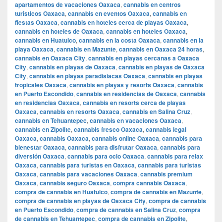
apartamentos de vacaciones Oaxaca
,
cannabis en centros
turísticos Oaxaca
,
cannabis en eventos Oaxaca
,
cannabis en
fiestas Oaxaca
,
cannabis en hoteles cerca de playas Oaxaca
,
cannabis en hoteles de Oaxaca
,
cannabis en hoteles Oaxaca
,
cannabis en Huatulco
,
cannabis en la costa Oaxaca
,
cannabis en la
playa Oaxaca
,
cannabis en Mazunte
,
cannabis en Oaxaca 24 horas
,
cannabis en Oaxaca City
,
cannabis en playas cercanas a Oaxaca
City
,
cannabis en playas de Oaxaca
,
cannabis en playas de Oaxaca
City
,
cannabis en playas paradisiacas Oaxaca
,
cannabis en playas
tropicales Oaxaca
,
cannabis en playas y resorts Oaxaca
,
cannabis
en Puerto Escondido
,
cannabis en residencias de Oaxaca
,
cannabis
en residencias Oaxaca
,
cannabis en resorts cerca de playas
Oaxaca
,
cannabis en resorts Oaxaca
,
cannabis en Salina Cruz
,
cannabis en Tehuantepec
,
cannabis en vacaciones Oaxaca
,
cannabis en Zipolite
,
cannabis fresco Oaxaca
,
cannabis legal
Oaxaca
,
cannabis Oaxaca
,
cannabis online Oaxaca
,
cannabis para
bienestar Oaxaca
,
cannabis para disfrutar Oaxaca
,
cannabis para
diversión Oaxaca
,
cannabis para ocio Oaxaca
,
cannabis para relax
Oaxaca
,
cannabis para turistas en Oaxaca
,
cannabis para turistas
Oaxaca
,
cannabis para vacaciones Oaxaca
,
cannabis premium
Oaxaca
,
cannabis seguro Oaxaca
,
compra cannabis Oaxaca
,
compra de cannabis en Huatulco
,
compra de cannabis en Mazunte
,
compra de cannabis en playas de Oaxaca City
,
compra de cannabis
en Puerto Escondido
,
compra de cannabis en Salina Cruz
,
compra
de cannabis en Tehuantepec
,
compra de cannabis en Zipolite
,