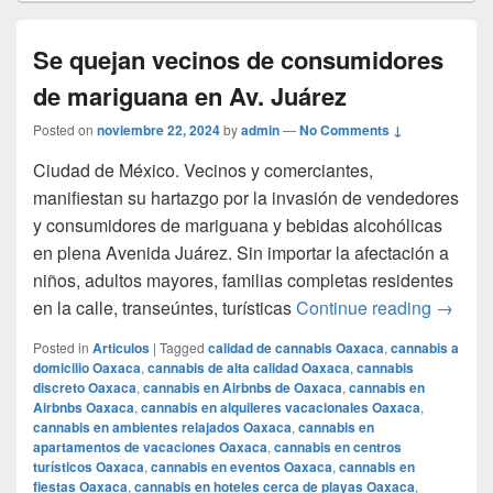
Se quejan vecinos de consumidores
de mariguana en Av. Juárez
Posted on
noviembre 22, 2024
by
admin
—
No Comments ↓
Ciudad de México. Vecinos y comerciantes,
manifiestan su hartazgo por la invasión de vendedores
y consumidores de mariguana y bebidas alcohólicas
en plena Avenida Juárez. Sin importar la afectación a
niños, adultos mayores, familias completas residentes
Se que
en la calle, transeúntes, turísticas
Continue reading
→
Posted in
Articulos
|
Tagged
calidad de cannabis Oaxaca
,
cannabis a
domicilio Oaxaca
,
cannabis de alta calidad Oaxaca
,
cannabis
discreto Oaxaca
,
cannabis en Airbnbs de Oaxaca
,
cannabis en
Airbnbs Oaxaca
,
cannabis en alquileres vacacionales Oaxaca
,
cannabis en ambientes relajados Oaxaca
,
cannabis en
apartamentos de vacaciones Oaxaca
,
cannabis en centros
turísticos Oaxaca
,
cannabis en eventos Oaxaca
,
cannabis en
fiestas Oaxaca
,
cannabis en hoteles cerca de playas Oaxaca
,