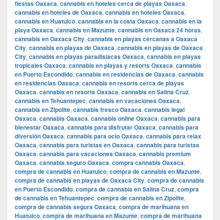
fiestas Oaxaca
,
cannabis en hoteles cerca de playas Oaxaca
,
cannabis en hoteles de Oaxaca
,
cannabis en hoteles Oaxaca
,
cannabis en Huatulco
,
cannabis en la costa Oaxaca
,
cannabis en la
playa Oaxaca
,
cannabis en Mazunte
,
cannabis en Oaxaca 24 horas
,
cannabis en Oaxaca City
,
cannabis en playas cercanas a Oaxaca
City
,
cannabis en playas de Oaxaca
,
cannabis en playas de Oaxaca
City
,
cannabis en playas paradisiacas Oaxaca
,
cannabis en playas
tropicales Oaxaca
,
cannabis en playas y resorts Oaxaca
,
cannabis
en Puerto Escondido
,
cannabis en residencias de Oaxaca
,
cannabis
en residencias Oaxaca
,
cannabis en resorts cerca de playas
Oaxaca
,
cannabis en resorts Oaxaca
,
cannabis en Salina Cruz
,
cannabis en Tehuantepec
,
cannabis en vacaciones Oaxaca
,
cannabis en Zipolite
,
cannabis fresco Oaxaca
,
cannabis legal
Oaxaca
,
cannabis Oaxaca
,
cannabis online Oaxaca
,
cannabis para
bienestar Oaxaca
,
cannabis para disfrutar Oaxaca
,
cannabis para
diversión Oaxaca
,
cannabis para ocio Oaxaca
,
cannabis para relax
Oaxaca
,
cannabis para turistas en Oaxaca
,
cannabis para turistas
Oaxaca
,
cannabis para vacaciones Oaxaca
,
cannabis premium
Oaxaca
,
cannabis seguro Oaxaca
,
compra cannabis Oaxaca
,
compra de cannabis en Huatulco
,
compra de cannabis en Mazunte
,
compra de cannabis en playas de Oaxaca City
,
compra de cannabis
en Puerto Escondido
,
compra de cannabis en Salina Cruz
,
compra
de cannabis en Tehuantepec
,
compra de cannabis en Zipolite
,
compra de cannabis segura Oaxaca
,
compra de marihuana en
Huatulco
,
compra de marihuana en Mazunte
,
compra de marihuana