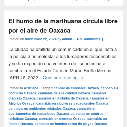
El humo de la marihuana circula libre
por el aire de Oaxaca
Posted on
noviembre 22, 2024
by
admin
—
No Comments ↓
La ciudad ha emitido un comunicado en el que insta a
la policía a no molestar a los fumadores responsables
y se ha expedido una veintena de licencias para
sembrar en el Estado Carmen Morán Breña México –
El humo de la marihuana 
APR 18, 2022 –
Continue reading
→
Posted in
Articulos
|
Tagged
calidad de cannabis Oaxaca
,
cannabis a
domicilio Oaxaca
,
cannabis de alta calidad Oaxaca
,
cannabis
discreto Oaxaca
,
cannabis en Airbnbs de Oaxaca
,
cannabis en
Airbnbs Oaxaca
,
cannabis en alquileres vacacionales Oaxaca
,
cannabis en ambientes relajados Oaxaca
,
cannabis en
apartamentos de vacaciones Oaxaca
,
cannabis en centros
turísticos Oaxaca
,
cannabis en eventos Oaxaca
,
cannabis en
fiestas Oaxaca
,
cannabis en hoteles cerca de playas Oaxaca
,