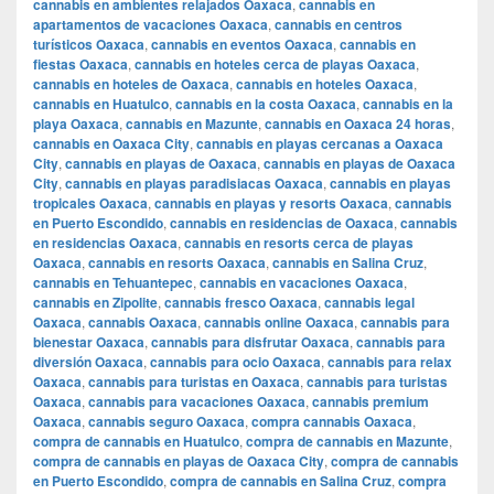
cannabis en ambientes relajados Oaxaca
,
cannabis en
apartamentos de vacaciones Oaxaca
,
cannabis en centros
turísticos Oaxaca
,
cannabis en eventos Oaxaca
,
cannabis en
fiestas Oaxaca
,
cannabis en hoteles cerca de playas Oaxaca
,
cannabis en hoteles de Oaxaca
,
cannabis en hoteles Oaxaca
,
cannabis en Huatulco
,
cannabis en la costa Oaxaca
,
cannabis en la
playa Oaxaca
,
cannabis en Mazunte
,
cannabis en Oaxaca 24 horas
,
cannabis en Oaxaca City
,
cannabis en playas cercanas a Oaxaca
City
,
cannabis en playas de Oaxaca
,
cannabis en playas de Oaxaca
City
,
cannabis en playas paradisiacas Oaxaca
,
cannabis en playas
tropicales Oaxaca
,
cannabis en playas y resorts Oaxaca
,
cannabis
en Puerto Escondido
,
cannabis en residencias de Oaxaca
,
cannabis
en residencias Oaxaca
,
cannabis en resorts cerca de playas
Oaxaca
,
cannabis en resorts Oaxaca
,
cannabis en Salina Cruz
,
cannabis en Tehuantepec
,
cannabis en vacaciones Oaxaca
,
cannabis en Zipolite
,
cannabis fresco Oaxaca
,
cannabis legal
Oaxaca
,
cannabis Oaxaca
,
cannabis online Oaxaca
,
cannabis para
bienestar Oaxaca
,
cannabis para disfrutar Oaxaca
,
cannabis para
diversión Oaxaca
,
cannabis para ocio Oaxaca
,
cannabis para relax
Oaxaca
,
cannabis para turistas en Oaxaca
,
cannabis para turistas
Oaxaca
,
cannabis para vacaciones Oaxaca
,
cannabis premium
Oaxaca
,
cannabis seguro Oaxaca
,
compra cannabis Oaxaca
,
compra de cannabis en Huatulco
,
compra de cannabis en Mazunte
,
compra de cannabis en playas de Oaxaca City
,
compra de cannabis
en Puerto Escondido
,
compra de cannabis en Salina Cruz
,
compra