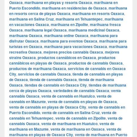
Oaxaca
,
marihuana en playas y resorts Oaxaca
,
marihuana en
Puerto Escondido
,
marihuana en residencias de Oaxaca
,
marihuana
en resorts cerca de playas Oaxaca
,
marihuana en resorts Oaxaca
,
marihuana en Salina Cruz
,
marihuana en Tehuantepec
,
marihuana
en vacaciones Oaxaca
,
marihuana en Zipolite
,
marihuana fresca
Oaxaca
,
marihuana legal Oaxaca
,
marihuana medicinal Oaxaca
,
marihuana Oaxaca
,
marihuana online Oaxaca
,
marihuana para
disfrutar Oaxaca
,
marihuana para eventos Oaxaca
,
marihuana para
turistas en Oaxaca
,
marihuana para vacaciones Oaxaca
,
marihuana
recreativa Oaxaca
,
mejores precios cannabis Oaxaca
,
mejores
strains Oaxaca
,
productos cannábicos en Oaxaca
,
productos
cannábicos en playas de Oaxaca
,
productos de cannabis Oaxaca
,
productos de marihuana Oaxaca
,
servicios de cannabis en Oaxaca
City
,
servicios de cannabis Oaxaca
,
tienda de cannabis en playas
de Oaxaca
,
tienda de cannabis Oaxaca
,
tienda de marihuana
Oaxaca
,
tiendas de cannabis en Oaxaca City
,
tiendas de marihuana
cerca de playas Oaxaca
,
variedades de cannabis Oaxaca
,
venta
cannabis Oaxaca
,
venta de cannabis en Huatulco
,
venta de
cannabis en Mazunte
,
venta de cannabis en playas de Oaxaca
,
venta de cannabis en playas de Oaxaca City
,
venta de cannabis en
Puerto Escondido
,
venta de cannabis en Salina Cruz
,
venta de
cannabis en Tehuantepec
,
venta de cannabis en Zipolite
,
venta de
cannabis Oaxaca
,
venta de marihuana en Huatulco
,
venta de
marihuana en Mazunte
,
venta de marihuana en Oaxaca
,
venta de
marihuana en playas de Oaxaca City
,
venta de marihuana en Puerto