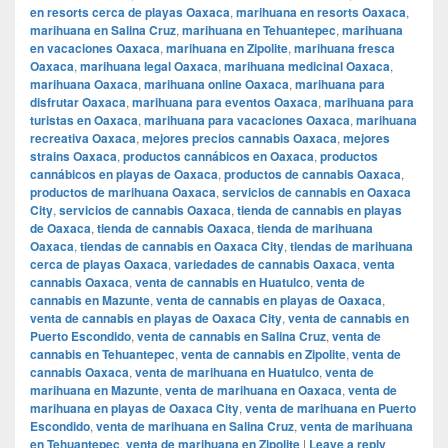
en resorts cerca de playas Oaxaca
,
marihuana en resorts Oaxaca
,
marihuana en Salina Cruz
,
marihuana en Tehuantepec
,
marihuana
en vacaciones Oaxaca
,
marihuana en Zipolite
,
marihuana fresca
Oaxaca
,
marihuana legal Oaxaca
,
marihuana medicinal Oaxaca
,
marihuana Oaxaca
,
marihuana online Oaxaca
,
marihuana para
disfrutar Oaxaca
,
marihuana para eventos Oaxaca
,
marihuana para
turistas en Oaxaca
,
marihuana para vacaciones Oaxaca
,
marihuana
recreativa Oaxaca
,
mejores precios cannabis Oaxaca
,
mejores
strains Oaxaca
,
productos cannábicos en Oaxaca
,
productos
cannábicos en playas de Oaxaca
,
productos de cannabis Oaxaca
,
productos de marihuana Oaxaca
,
servicios de cannabis en Oaxaca
City
,
servicios de cannabis Oaxaca
,
tienda de cannabis en playas
de Oaxaca
,
tienda de cannabis Oaxaca
,
tienda de marihuana
Oaxaca
,
tiendas de cannabis en Oaxaca City
,
tiendas de marihuana
cerca de playas Oaxaca
,
variedades de cannabis Oaxaca
,
venta
cannabis Oaxaca
,
venta de cannabis en Huatulco
,
venta de
cannabis en Mazunte
,
venta de cannabis en playas de Oaxaca
,
venta de cannabis en playas de Oaxaca City
,
venta de cannabis en
Puerto Escondido
,
venta de cannabis en Salina Cruz
,
venta de
cannabis en Tehuantepec
,
venta de cannabis en Zipolite
,
venta de
cannabis Oaxaca
,
venta de marihuana en Huatulco
,
venta de
marihuana en Mazunte
,
venta de marihuana en Oaxaca
,
venta de
marihuana en playas de Oaxaca City
,
venta de marihuana en Puerto
Escondido
,
venta de marihuana en Salina Cruz
,
venta de marihuana
en Tehuantepec
,
venta de marihuana en Zipolite
|
Leave a reply