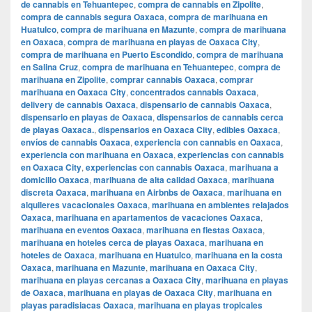
de cannabis en Tehuantepec
,
compra de cannabis en Zipolite
,
compra de cannabis segura Oaxaca
,
compra de marihuana en
Huatulco
,
compra de marihuana en Mazunte
,
compra de marihuana
en Oaxaca
,
compra de marihuana en playas de Oaxaca City
,
compra de marihuana en Puerto Escondido
,
compra de marihuana
en Salina Cruz
,
compra de marihuana en Tehuantepec
,
compra de
marihuana en Zipolite
,
comprar cannabis Oaxaca
,
comprar
marihuana en Oaxaca City
,
concentrados cannabis Oaxaca
,
delivery de cannabis Oaxaca
,
dispensario de cannabis Oaxaca
,
dispensario en playas de Oaxaca
,
dispensarios de cannabis cerca
de playas Oaxaca.
,
dispensarios en Oaxaca City
,
edibles Oaxaca
,
envíos de cannabis Oaxaca
,
experiencia con cannabis en Oaxaca
,
experiencia con marihuana en Oaxaca
,
experiencias con cannabis
en Oaxaca City
,
experiencias con cannabis Oaxaca
,
marihuana a
domicilio Oaxaca
,
marihuana de alta calidad Oaxaca
,
marihuana
discreta Oaxaca
,
marihuana en Airbnbs de Oaxaca
,
marihuana en
alquileres vacacionales Oaxaca
,
marihuana en ambientes relajados
Oaxaca
,
marihuana en apartamentos de vacaciones Oaxaca
,
marihuana en eventos Oaxaca
,
marihuana en fiestas Oaxaca
,
marihuana en hoteles cerca de playas Oaxaca
,
marihuana en
hoteles de Oaxaca
,
marihuana en Huatulco
,
marihuana en la costa
Oaxaca
,
marihuana en Mazunte
,
marihuana en Oaxaca City
,
marihuana en playas cercanas a Oaxaca City
,
marihuana en playas
de Oaxaca
,
marihuana en playas de Oaxaca City
,
marihuana en
playas paradisiacas Oaxaca
,
marihuana en playas tropicales