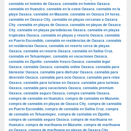
cannabis en hoteles de Oaxaca
,
cannabis en hoteles Oaxaca
,
cannabis en Huatulco
,
cannabis en la costa Oaxaca
,
cannabis en la
playa Oaxaca
,
cannabis en Mazunte
,
cannabis en Oaxaca 24 horas
,
cannabis en Oaxaca City
,
cannabis en playas cercanas a Oaxaca
City
,
cannabis en playas de Oaxaca
,
cannabis en playas de Oaxaca
City
,
cannabis en playas paradisiacas Oaxaca
,
cannabis en playas
tropicales Oaxaca
,
cannabis en playas y resorts Oaxaca
,
cannabis
en Puerto Escondido
,
cannabis en residencias de Oaxaca
,
cannabis
en residencias Oaxaca
,
cannabis en resorts cerca de playas
Oaxaca
,
cannabis en resorts Oaxaca
,
cannabis en Salina Cruz
,
cannabis en Tehuantepec
,
cannabis en vacaciones Oaxaca
,
cannabis en Zipolite
,
cannabis fresco Oaxaca
,
cannabis legal
Oaxaca
,
cannabis Oaxaca
,
cannabis online Oaxaca
,
cannabis para
bienestar Oaxaca
,
cannabis para disfrutar Oaxaca
,
cannabis para
diversión Oaxaca
,
cannabis para ocio Oaxaca
,
cannabis para relax
Oaxaca
,
cannabis para turistas en Oaxaca
,
cannabis para turistas
Oaxaca
,
cannabis para vacaciones Oaxaca
,
cannabis premium
Oaxaca
,
cannabis seguro Oaxaca
,
compra cannabis Oaxaca
,
compra de cannabis en Huatulco
,
compra de cannabis en Mazunte
,
compra de cannabis en playas de Oaxaca City
,
compra de cannabis
en Puerto Escondido
,
compra de cannabis en Salina Cruz
,
compra
de cannabis en Tehuantepec
,
compra de cannabis en Zipolite
,
compra de cannabis segura Oaxaca
,
compra de marihuana en
Huatulco
,
compra de marihuana en Mazunte
,
compra de marihuana
en Oaxaca
,
compra de marihuana en playas de Oaxaca City
,