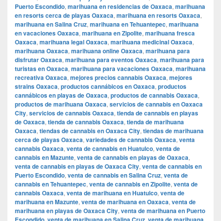
Puerto Escondido
,
marihuana en residencias de Oaxaca
,
marihuana
en resorts cerca de playas Oaxaca
,
marihuana en resorts Oaxaca
,
marihuana en Salina Cruz
,
marihuana en Tehuantepec
,
marihuana
en vacaciones Oaxaca
,
marihuana en Zipolite
,
marihuana fresca
Oaxaca
,
marihuana legal Oaxaca
,
marihuana medicinal Oaxaca
,
marihuana Oaxaca
,
marihuana online Oaxaca
,
marihuana para
disfrutar Oaxaca
,
marihuana para eventos Oaxaca
,
marihuana para
turistas en Oaxaca
,
marihuana para vacaciones Oaxaca
,
marihuana
recreativa Oaxaca
,
mejores precios cannabis Oaxaca
,
mejores
strains Oaxaca
,
productos cannábicos en Oaxaca
,
productos
cannábicos en playas de Oaxaca
,
productos de cannabis Oaxaca
,
productos de marihuana Oaxaca
,
servicios de cannabis en Oaxaca
City
,
servicios de cannabis Oaxaca
,
tienda de cannabis en playas
de Oaxaca
,
tienda de cannabis Oaxaca
,
tienda de marihuana
Oaxaca
,
tiendas de cannabis en Oaxaca City
,
tiendas de marihuana
cerca de playas Oaxaca
,
variedades de cannabis Oaxaca
,
venta
cannabis Oaxaca
,
venta de cannabis en Huatulco
,
venta de
cannabis en Mazunte
,
venta de cannabis en playas de Oaxaca
,
venta de cannabis en playas de Oaxaca City
,
venta de cannabis en
Puerto Escondido
,
venta de cannabis en Salina Cruz
,
venta de
cannabis en Tehuantepec
,
venta de cannabis en Zipolite
,
venta de
cannabis Oaxaca
,
venta de marihuana en Huatulco
,
venta de
marihuana en Mazunte
,
venta de marihuana en Oaxaca
,
venta de
marihuana en playas de Oaxaca City
,
venta de marihuana en Puerto
Escondido
,
venta de marihuana en Salina Cruz
,
venta de marihuana