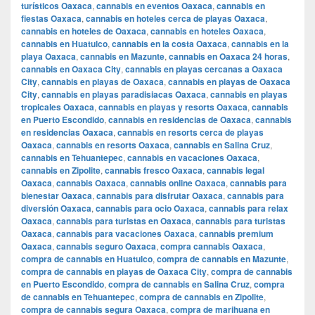
turísticos Oaxaca
,
cannabis en eventos Oaxaca
,
cannabis en
fiestas Oaxaca
,
cannabis en hoteles cerca de playas Oaxaca
,
cannabis en hoteles de Oaxaca
,
cannabis en hoteles Oaxaca
,
cannabis en Huatulco
,
cannabis en la costa Oaxaca
,
cannabis en la
playa Oaxaca
,
cannabis en Mazunte
,
cannabis en Oaxaca 24 horas
,
cannabis en Oaxaca City
,
cannabis en playas cercanas a Oaxaca
City
,
cannabis en playas de Oaxaca
,
cannabis en playas de Oaxaca
City
,
cannabis en playas paradisiacas Oaxaca
,
cannabis en playas
tropicales Oaxaca
,
cannabis en playas y resorts Oaxaca
,
cannabis
en Puerto Escondido
,
cannabis en residencias de Oaxaca
,
cannabis
en residencias Oaxaca
,
cannabis en resorts cerca de playas
Oaxaca
,
cannabis en resorts Oaxaca
,
cannabis en Salina Cruz
,
cannabis en Tehuantepec
,
cannabis en vacaciones Oaxaca
,
cannabis en Zipolite
,
cannabis fresco Oaxaca
,
cannabis legal
Oaxaca
,
cannabis Oaxaca
,
cannabis online Oaxaca
,
cannabis para
bienestar Oaxaca
,
cannabis para disfrutar Oaxaca
,
cannabis para
diversión Oaxaca
,
cannabis para ocio Oaxaca
,
cannabis para relax
Oaxaca
,
cannabis para turistas en Oaxaca
,
cannabis para turistas
Oaxaca
,
cannabis para vacaciones Oaxaca
,
cannabis premium
Oaxaca
,
cannabis seguro Oaxaca
,
compra cannabis Oaxaca
,
compra de cannabis en Huatulco
,
compra de cannabis en Mazunte
,
compra de cannabis en playas de Oaxaca City
,
compra de cannabis
en Puerto Escondido
,
compra de cannabis en Salina Cruz
,
compra
de cannabis en Tehuantepec
,
compra de cannabis en Zipolite
,
compra de cannabis segura Oaxaca
,
compra de marihuana en