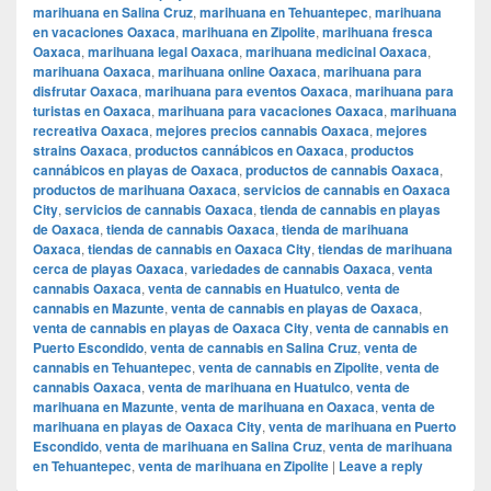
marihuana en Salina Cruz
,
marihuana en Tehuantepec
,
marihuana
en vacaciones Oaxaca
,
marihuana en Zipolite
,
marihuana fresca
Oaxaca
,
marihuana legal Oaxaca
,
marihuana medicinal Oaxaca
,
marihuana Oaxaca
,
marihuana online Oaxaca
,
marihuana para
disfrutar Oaxaca
,
marihuana para eventos Oaxaca
,
marihuana para
turistas en Oaxaca
,
marihuana para vacaciones Oaxaca
,
marihuana
recreativa Oaxaca
,
mejores precios cannabis Oaxaca
,
mejores
strains Oaxaca
,
productos cannábicos en Oaxaca
,
productos
cannábicos en playas de Oaxaca
,
productos de cannabis Oaxaca
,
productos de marihuana Oaxaca
,
servicios de cannabis en Oaxaca
City
,
servicios de cannabis Oaxaca
,
tienda de cannabis en playas
de Oaxaca
,
tienda de cannabis Oaxaca
,
tienda de marihuana
Oaxaca
,
tiendas de cannabis en Oaxaca City
,
tiendas de marihuana
cerca de playas Oaxaca
,
variedades de cannabis Oaxaca
,
venta
cannabis Oaxaca
,
venta de cannabis en Huatulco
,
venta de
cannabis en Mazunte
,
venta de cannabis en playas de Oaxaca
,
venta de cannabis en playas de Oaxaca City
,
venta de cannabis en
Puerto Escondido
,
venta de cannabis en Salina Cruz
,
venta de
cannabis en Tehuantepec
,
venta de cannabis en Zipolite
,
venta de
cannabis Oaxaca
,
venta de marihuana en Huatulco
,
venta de
marihuana en Mazunte
,
venta de marihuana en Oaxaca
,
venta de
marihuana en playas de Oaxaca City
,
venta de marihuana en Puerto
Escondido
,
venta de marihuana en Salina Cruz
,
venta de marihuana
en Tehuantepec
,
venta de marihuana en Zipolite
|
Leave a reply