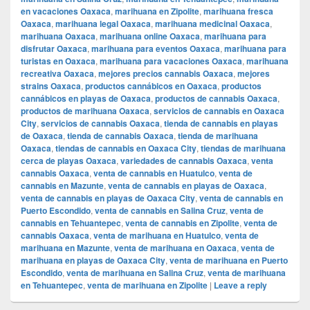
en vacaciones Oaxaca
,
marihuana en Zipolite
,
marihuana fresca
Oaxaca
,
marihuana legal Oaxaca
,
marihuana medicinal Oaxaca
,
marihuana Oaxaca
,
marihuana online Oaxaca
,
marihuana para
disfrutar Oaxaca
,
marihuana para eventos Oaxaca
,
marihuana para
turistas en Oaxaca
,
marihuana para vacaciones Oaxaca
,
marihuana
recreativa Oaxaca
,
mejores precios cannabis Oaxaca
,
mejores
strains Oaxaca
,
productos cannábicos en Oaxaca
,
productos
cannábicos en playas de Oaxaca
,
productos de cannabis Oaxaca
,
productos de marihuana Oaxaca
,
servicios de cannabis en Oaxaca
City
,
servicios de cannabis Oaxaca
,
tienda de cannabis en playas
de Oaxaca
,
tienda de cannabis Oaxaca
,
tienda de marihuana
Oaxaca
,
tiendas de cannabis en Oaxaca City
,
tiendas de marihuana
cerca de playas Oaxaca
,
variedades de cannabis Oaxaca
,
venta
cannabis Oaxaca
,
venta de cannabis en Huatulco
,
venta de
cannabis en Mazunte
,
venta de cannabis en playas de Oaxaca
,
venta de cannabis en playas de Oaxaca City
,
venta de cannabis en
Puerto Escondido
,
venta de cannabis en Salina Cruz
,
venta de
cannabis en Tehuantepec
,
venta de cannabis en Zipolite
,
venta de
cannabis Oaxaca
,
venta de marihuana en Huatulco
,
venta de
marihuana en Mazunte
,
venta de marihuana en Oaxaca
,
venta de
marihuana en playas de Oaxaca City
,
venta de marihuana en Puerto
Escondido
,
venta de marihuana en Salina Cruz
,
venta de marihuana
en Tehuantepec
,
venta de marihuana en Zipolite
|
Leave a reply