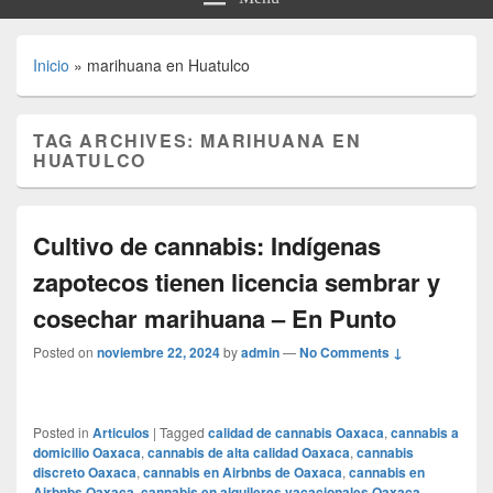
Inicio
»
marihuana en Huatulco
TAG ARCHIVES:
MARIHUANA EN
HUATULCO
Cultivo de cannabis: Indígenas
zapotecos tienen licencia sembrar y
cosechar marihuana – En Punto
Posted on
noviembre 22, 2024
by
admin
—
No Comments ↓
Posted in
Articulos
|
Tagged
calidad de cannabis Oaxaca
,
cannabis a
domicilio Oaxaca
,
cannabis de alta calidad Oaxaca
,
cannabis
discreto Oaxaca
,
cannabis en Airbnbs de Oaxaca
,
cannabis en
Airbnbs Oaxaca
,
cannabis en alquileres vacacionales Oaxaca
,