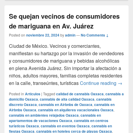
Se quejan vecinos de consumidores
de mariguana en Av. Juárez
Posted on
noviembre 22, 2024
by
admin
—
No Comments ↓
Ciudad de México. Vecinos y comerciantes,
manifiestan su hartazgo por la invasión de vendedores
y consumidores de mariguana y bebidas alcohólicas
en plena Avenida Juárez. Sin importar la afectación a
niños, adultos mayores, familias completas residentes
Se que
en la calle, transeúntes, turísticas
Continue reading
→
Posted in
Articulos
|
Tagged
calidad de cannabis Oaxaca
,
cannabis a
domicilio Oaxaca
,
cannabis de alta calidad Oaxaca
,
cannabis
discreto Oaxaca
,
cannabis en Airbnbs de Oaxaca
,
cannabis en
Airbnbs Oaxaca
,
cannabis en alquileres vacacionales Oaxaca
,
cannabis en ambientes relajados Oaxaca
,
cannabis en
apartamentos de vacaciones Oaxaca
,
cannabis en centros
turísticos Oaxaca
,
cannabis en eventos Oaxaca
,
cannabis en
fiestas Oaxaca
,
cannabis en hoteles cerca de playas Oaxaca
,