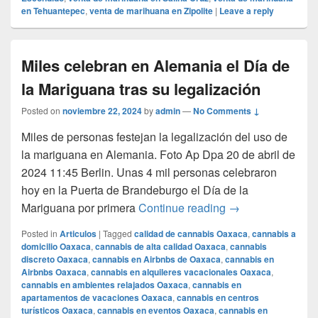
en Tehuantepec
,
venta de marihuana en Zipolite
|
Leave a reply
Miles celebran en Alemania el Día de
la Mariguana tras su legalización
Posted on
noviembre 22, 2024
by
admin
—
No Comments ↓
Miles de personas festejan la legalización del uso de
la mariguana en Alemania. Foto Ap Dpa 20 de abril de
2024 11:45 Berlin. Unas 4 mil personas celebraron
hoy en la Puerta de Brandeburgo el Día de la
Miles celebran en
Mariguana por primera
Continue reading
→
Posted in
Articulos
|
Tagged
calidad de cannabis Oaxaca
,
cannabis a
domicilio Oaxaca
,
cannabis de alta calidad Oaxaca
,
cannabis
discreto Oaxaca
,
cannabis en Airbnbs de Oaxaca
,
cannabis en
Airbnbs Oaxaca
,
cannabis en alquileres vacacionales Oaxaca
,
cannabis en ambientes relajados Oaxaca
,
cannabis en
apartamentos de vacaciones Oaxaca
,
cannabis en centros
turísticos Oaxaca
,
cannabis en eventos Oaxaca
,
cannabis en