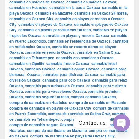
cannabis en hoteles de Oaxaca
,
cannabis en hoteles Oaxaca
,
cannabis en Huatulco
,
cannabis en la costa Oaxaca
,
cannabis en la
playa Oaxaca
,
cannabis en Mazunte
,
cannabis en Oaxaca 24 horas
,
cannabis en Oaxaca City
,
cannabis en playas cercanas a Oaxaca
City
,
cannabis en playas de Oaxaca
,
cannabis en playas de Oaxaca
City
,
cannabis en playas paradisiacas Oaxaca
,
cannabis en playas
tropicales Oaxaca
,
cannabis en playas y resorts Oaxaca
,
cannabis
en Puerto Escondido
,
cannabis en residencias de Oaxaca
,
cannabis
en residencias Oaxaca
,
cannabis en resorts cerca de playas
Oaxaca
,
cannabis en resorts Oaxaca
,
cannabis en Salina Cruz
,
cannabis en Tehuantepec
,
cannabis en vacaciones Oaxaca
,
cannabis en Zipolite
,
cannabis fresco Oaxaca
,
cannabis legal
Oaxaca
,
cannabis Oaxaca
,
cannabis online Oaxaca
,
cannabis para
bienestar Oaxaca
,
cannabis para disfrutar Oaxaca
,
cannabis para
diversión Oaxaca
,
cannabis para ocio Oaxaca
,
cannabis para relax
Oaxaca
,
cannabis para turistas en Oaxaca
,
cannabis para turistas
Oaxaca
,
cannabis para vacaciones Oaxaca
,
cannabis premium
Oaxaca
,
cannabis seguro Oaxaca
,
compra cannabis Oaxaca
,
compra de cannabis en Huatulco
,
compra de cannabis en Mazunte
,
compra de cannabis en playas de Oaxaca City
,
compra de cannabis
en Puerto Escondido
,
compra de cannabis en Salina Cruz
,
compra
de cannabis en Tehuantepec
,
compra de cannabis en Zipolite
,
Contact us
compra de cannabis segura Oaxaca
,
compra de marihuana en
Huatulco
,
compra de marihuana en Mazunte
,
compra de marihuana
Open
en Oaxaca
,
compra de marihuana en playas de Oaxaca City
,