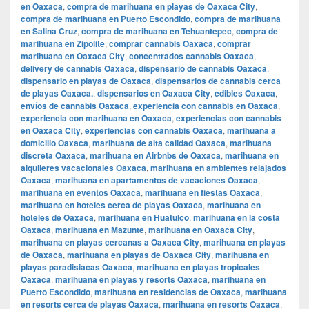
en Oaxaca
,
compra de marihuana en playas de Oaxaca City
,
compra de marihuana en Puerto Escondido
,
compra de marihuana
en Salina Cruz
,
compra de marihuana en Tehuantepec
,
compra de
marihuana en Zipolite
,
comprar cannabis Oaxaca
,
comprar
marihuana en Oaxaca City
,
concentrados cannabis Oaxaca
,
delivery de cannabis Oaxaca
,
dispensario de cannabis Oaxaca
,
dispensario en playas de Oaxaca
,
dispensarios de cannabis cerca
de playas Oaxaca.
,
dispensarios en Oaxaca City
,
edibles Oaxaca
,
envíos de cannabis Oaxaca
,
experiencia con cannabis en Oaxaca
,
experiencia con marihuana en Oaxaca
,
experiencias con cannabis
en Oaxaca City
,
experiencias con cannabis Oaxaca
,
marihuana a
domicilio Oaxaca
,
marihuana de alta calidad Oaxaca
,
marihuana
discreta Oaxaca
,
marihuana en Airbnbs de Oaxaca
,
marihuana en
alquileres vacacionales Oaxaca
,
marihuana en ambientes relajados
Oaxaca
,
marihuana en apartamentos de vacaciones Oaxaca
,
marihuana en eventos Oaxaca
,
marihuana en fiestas Oaxaca
,
marihuana en hoteles cerca de playas Oaxaca
,
marihuana en
hoteles de Oaxaca
,
marihuana en Huatulco
,
marihuana en la costa
Oaxaca
,
marihuana en Mazunte
,
marihuana en Oaxaca City
,
marihuana en playas cercanas a Oaxaca City
,
marihuana en playas
de Oaxaca
,
marihuana en playas de Oaxaca City
,
marihuana en
playas paradisiacas Oaxaca
,
marihuana en playas tropicales
Oaxaca
,
marihuana en playas y resorts Oaxaca
,
marihuana en
Puerto Escondido
,
marihuana en residencias de Oaxaca
,
marihuana
en resorts cerca de playas Oaxaca
,
marihuana en resorts Oaxaca
,