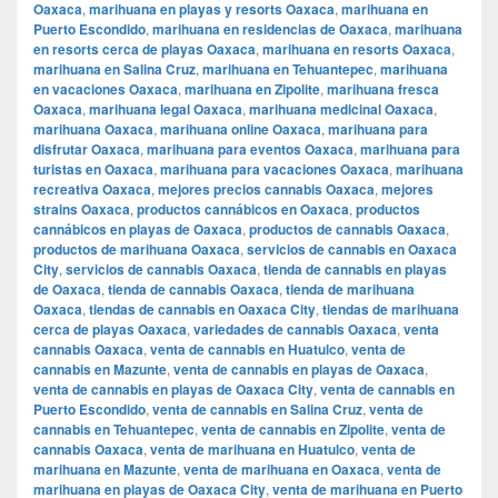
Oaxaca
,
marihuana en playas y resorts Oaxaca
,
marihuana en
Puerto Escondido
,
marihuana en residencias de Oaxaca
,
marihuana
en resorts cerca de playas Oaxaca
,
marihuana en resorts Oaxaca
,
marihuana en Salina Cruz
,
marihuana en Tehuantepec
,
marihuana
en vacaciones Oaxaca
,
marihuana en Zipolite
,
marihuana fresca
Oaxaca
,
marihuana legal Oaxaca
,
marihuana medicinal Oaxaca
,
marihuana Oaxaca
,
marihuana online Oaxaca
,
marihuana para
disfrutar Oaxaca
,
marihuana para eventos Oaxaca
,
marihuana para
turistas en Oaxaca
,
marihuana para vacaciones Oaxaca
,
marihuana
recreativa Oaxaca
,
mejores precios cannabis Oaxaca
,
mejores
strains Oaxaca
,
productos cannábicos en Oaxaca
,
productos
cannábicos en playas de Oaxaca
,
productos de cannabis Oaxaca
,
productos de marihuana Oaxaca
,
servicios de cannabis en Oaxaca
City
,
servicios de cannabis Oaxaca
,
tienda de cannabis en playas
de Oaxaca
,
tienda de cannabis Oaxaca
,
tienda de marihuana
Oaxaca
,
tiendas de cannabis en Oaxaca City
,
tiendas de marihuana
cerca de playas Oaxaca
,
variedades de cannabis Oaxaca
,
venta
cannabis Oaxaca
,
venta de cannabis en Huatulco
,
venta de
cannabis en Mazunte
,
venta de cannabis en playas de Oaxaca
,
venta de cannabis en playas de Oaxaca City
,
venta de cannabis en
Puerto Escondido
,
venta de cannabis en Salina Cruz
,
venta de
cannabis en Tehuantepec
,
venta de cannabis en Zipolite
,
venta de
cannabis Oaxaca
,
venta de marihuana en Huatulco
,
venta de
marihuana en Mazunte
,
venta de marihuana en Oaxaca
,
venta de
marihuana en playas de Oaxaca City
,
venta de marihuana en Puerto