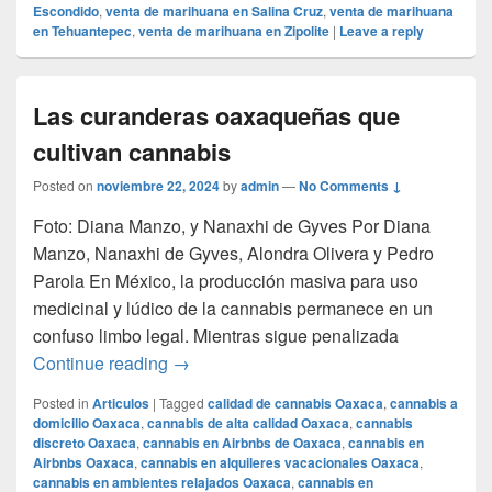
Escondido
,
venta de marihuana en Salina Cruz
,
venta de marihuana
en Tehuantepec
,
venta de marihuana en Zipolite
|
Leave a reply
Las curanderas oaxaqueñas que
cultivan cannabis
Posted on
noviembre 22, 2024
by
admin
—
No Comments ↓
Foto: Diana Manzo, y Nanaxhi de Gyves Por Diana
Manzo, Nanaxhi de Gyves, Alondra Olivera y Pedro
Parola En México, la producción masiva para uso
medicinal y lúdico de la cannabis permanece en un
confuso limbo legal. Mientras sigue penalizada
Las curanderas oaxaqueñas que cultivan
Continue reading
→
Posted in
Articulos
|
Tagged
calidad de cannabis Oaxaca
,
cannabis a
domicilio Oaxaca
,
cannabis de alta calidad Oaxaca
,
cannabis
discreto Oaxaca
,
cannabis en Airbnbs de Oaxaca
,
cannabis en
Airbnbs Oaxaca
,
cannabis en alquileres vacacionales Oaxaca
,
cannabis en ambientes relajados Oaxaca
,
cannabis en