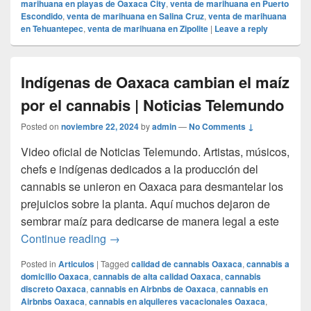
marihuana en playas de Oaxaca City
,
venta de marihuana en Puerto
Escondido
,
venta de marihuana en Salina Cruz
,
venta de marihuana
en Tehuantepec
,
venta de marihuana en Zipolite
|
Leave a reply
Indígenas de Oaxaca cambian el maíz
por el cannabis | Noticias Telemundo
Posted on
noviembre 22, 2024
by
admin
—
No Comments ↓
Video oficial de Noticias Telemundo. Artistas, músicos,
chefs e indígenas dedicados a la producción del
cannabis se unieron en Oaxaca para desmantelar los
prejuicios sobre la planta. Aquí muchos dejaron de
sembrar maíz para dedicarse de manera legal a este
Indígenas de Oaxaca cambian el maíz por
Continue reading
→
Posted in
Articulos
|
Tagged
calidad de cannabis Oaxaca
,
cannabis a
domicilio Oaxaca
,
cannabis de alta calidad Oaxaca
,
cannabis
discreto Oaxaca
,
cannabis en Airbnbs de Oaxaca
,
cannabis en
Airbnbs Oaxaca
,
cannabis en alquileres vacacionales Oaxaca
,