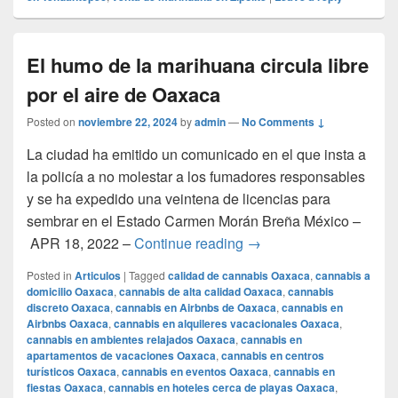
El humo de la marihuana circula libre
por el aire de Oaxaca
Posted on
noviembre 22, 2024
by
admin
—
No Comments ↓
La ciudad ha emitido un comunicado en el que insta a
la policía a no molestar a los fumadores responsables
y se ha expedido una veintena de licencias para
sembrar en el Estado Carmen Morán Breña México –
El humo de la marihuana 
APR 18, 2022 –
Continue reading
→
Posted in
Articulos
|
Tagged
calidad de cannabis Oaxaca
,
cannabis a
domicilio Oaxaca
,
cannabis de alta calidad Oaxaca
,
cannabis
discreto Oaxaca
,
cannabis en Airbnbs de Oaxaca
,
cannabis en
Airbnbs Oaxaca
,
cannabis en alquileres vacacionales Oaxaca
,
cannabis en ambientes relajados Oaxaca
,
cannabis en
apartamentos de vacaciones Oaxaca
,
cannabis en centros
turísticos Oaxaca
,
cannabis en eventos Oaxaca
,
cannabis en
fiestas Oaxaca
,
cannabis en hoteles cerca de playas Oaxaca
,