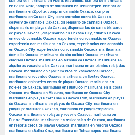
compra de marihuana en Puerto Escondido
,
compra de marihuana
en Salina Cruz
,
compra de marihuana en Tehuantepec
,
compra de
marihuana en Zipolite
,
comprar cannabis Oaxaca
,
comprar
marihuana en Oaxaca City
,
concentrados cannabis Oaxaca
,
delivery de cannabis Oaxaca
,
dispensario de cannabis Oaxaca
,
dispensario en playas de Oaxaca
,
dispensarios de cannabis cerca
de playas Oaxaca.
,
dispensarios en Oaxaca City
,
edibles Oaxaca
,
envíos de cannabis Oaxaca
,
experiencia con cannabis en Oaxaca
,
experiencia con marihuana en Oaxaca
,
experiencias con cannabis
en Oaxaca City
,
experiencias con cannabis Oaxaca
,
marihuana a
domicilio Oaxaca
,
marihuana de alta calidad Oaxaca
,
marihuana
discreta Oaxaca
,
marihuana en Airbnbs de Oaxaca
,
marihuana en
alquileres vacacionales Oaxaca
,
marihuana en ambientes relajados
Oaxaca
,
marihuana en apartamentos de vacaciones Oaxaca
,
marihuana en eventos Oaxaca
,
marihuana en fiestas Oaxaca
,
marihuana en hoteles cerca de playas Oaxaca
,
marihuana en
hoteles de Oaxaca
,
marihuana en Huatulco
,
marihuana en la costa
Oaxaca
,
marihuana en Mazunte
,
marihuana en Oaxaca City
,
marihuana en playas cercanas a Oaxaca City
,
marihuana en playas
de Oaxaca
,
marihuana en playas de Oaxaca City
,
marihuana en
playas paradisiacas Oaxaca
,
marihuana en playas tropicales
Oaxaca
,
marihuana en playas y resorts Oaxaca
,
marihuana en
Puerto Escondido
,
marihuana en residencias de Oaxaca
,
marihuana
en resorts cerca de playas Oaxaca
,
marihuana en resorts Oaxaca
,
marihuana en Salina Cruz
,
marihuana en Tehuantepec
,
marihuana