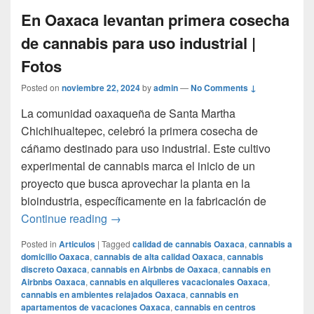
En Oaxaca levantan primera cosecha
de cannabis para uso industrial |
Fotos
Posted on
noviembre 22, 2024
by
admin
—
No Comments ↓
La comunidad oaxaqueña de Santa Martha
Chichihualtepec, celebró la primera cosecha de
cáñamo destinado para uso industrial. Este cultivo
experimental de cannabis marca el inicio de un
proyecto que busca aprovechar la planta en la
bioindustria, específicamente en la fabricación de
En Oaxaca levantan primera cosecha de c
Continue reading
→
Posted in
Articulos
|
Tagged
calidad de cannabis Oaxaca
,
cannabis a
domicilio Oaxaca
,
cannabis de alta calidad Oaxaca
,
cannabis
discreto Oaxaca
,
cannabis en Airbnbs de Oaxaca
,
cannabis en
Airbnbs Oaxaca
,
cannabis en alquileres vacacionales Oaxaca
,
cannabis en ambientes relajados Oaxaca
,
cannabis en
apartamentos de vacaciones Oaxaca
,
cannabis en centros