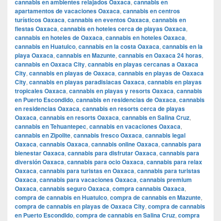
cannabis en ambientes relajados Oaxaca
,
cannabis en
apartamentos de vacaciones Oaxaca
,
cannabis en centros
turísticos Oaxaca
,
cannabis en eventos Oaxaca
,
cannabis en
fiestas Oaxaca
,
cannabis en hoteles cerca de playas Oaxaca
,
cannabis en hoteles de Oaxaca
,
cannabis en hoteles Oaxaca
,
cannabis en Huatulco
,
cannabis en la costa Oaxaca
,
cannabis en la
playa Oaxaca
,
cannabis en Mazunte
,
cannabis en Oaxaca 24 horas
,
cannabis en Oaxaca City
,
cannabis en playas cercanas a Oaxaca
City
,
cannabis en playas de Oaxaca
,
cannabis en playas de Oaxaca
City
,
cannabis en playas paradisiacas Oaxaca
,
cannabis en playas
tropicales Oaxaca
,
cannabis en playas y resorts Oaxaca
,
cannabis
en Puerto Escondido
,
cannabis en residencias de Oaxaca
,
cannabis
en residencias Oaxaca
,
cannabis en resorts cerca de playas
Oaxaca
,
cannabis en resorts Oaxaca
,
cannabis en Salina Cruz
,
cannabis en Tehuantepec
,
cannabis en vacaciones Oaxaca
,
cannabis en Zipolite
,
cannabis fresco Oaxaca
,
cannabis legal
Oaxaca
,
cannabis Oaxaca
,
cannabis online Oaxaca
,
cannabis para
bienestar Oaxaca
,
cannabis para disfrutar Oaxaca
,
cannabis para
diversión Oaxaca
,
cannabis para ocio Oaxaca
,
cannabis para relax
Oaxaca
,
cannabis para turistas en Oaxaca
,
cannabis para turistas
Oaxaca
,
cannabis para vacaciones Oaxaca
,
cannabis premium
Oaxaca
,
cannabis seguro Oaxaca
,
compra cannabis Oaxaca
,
compra de cannabis en Huatulco
,
compra de cannabis en Mazunte
,
compra de cannabis en playas de Oaxaca City
,
compra de cannabis
en Puerto Escondido
,
compra de cannabis en Salina Cruz
,
compra