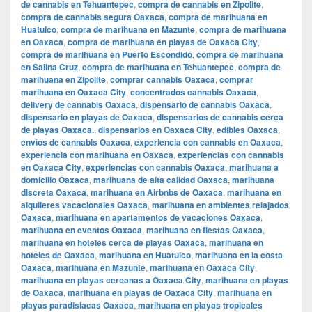
de cannabis en Tehuantepec
,
compra de cannabis en Zipolite
,
compra de cannabis segura Oaxaca
,
compra de marihuana en
Huatulco
,
compra de marihuana en Mazunte
,
compra de marihuana
en Oaxaca
,
compra de marihuana en playas de Oaxaca City
,
compra de marihuana en Puerto Escondido
,
compra de marihuana
en Salina Cruz
,
compra de marihuana en Tehuantepec
,
compra de
marihuana en Zipolite
,
comprar cannabis Oaxaca
,
comprar
marihuana en Oaxaca City
,
concentrados cannabis Oaxaca
,
delivery de cannabis Oaxaca
,
dispensario de cannabis Oaxaca
,
dispensario en playas de Oaxaca
,
dispensarios de cannabis cerca
de playas Oaxaca.
,
dispensarios en Oaxaca City
,
edibles Oaxaca
,
envíos de cannabis Oaxaca
,
experiencia con cannabis en Oaxaca
,
experiencia con marihuana en Oaxaca
,
experiencias con cannabis
en Oaxaca City
,
experiencias con cannabis Oaxaca
,
marihuana a
domicilio Oaxaca
,
marihuana de alta calidad Oaxaca
,
marihuana
discreta Oaxaca
,
marihuana en Airbnbs de Oaxaca
,
marihuana en
alquileres vacacionales Oaxaca
,
marihuana en ambientes relajados
Oaxaca
,
marihuana en apartamentos de vacaciones Oaxaca
,
marihuana en eventos Oaxaca
,
marihuana en fiestas Oaxaca
,
marihuana en hoteles cerca de playas Oaxaca
,
marihuana en
hoteles de Oaxaca
,
marihuana en Huatulco
,
marihuana en la costa
Oaxaca
,
marihuana en Mazunte
,
marihuana en Oaxaca City
,
marihuana en playas cercanas a Oaxaca City
,
marihuana en playas
de Oaxaca
,
marihuana en playas de Oaxaca City
,
marihuana en
playas paradisiacas Oaxaca
,
marihuana en playas tropicales