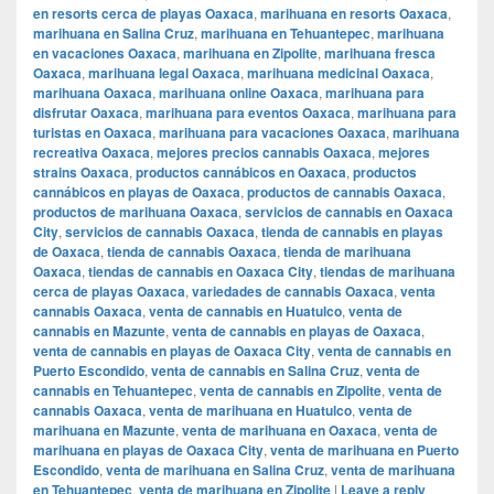
en resorts cerca de playas Oaxaca
,
marihuana en resorts Oaxaca
,
marihuana en Salina Cruz
,
marihuana en Tehuantepec
,
marihuana
en vacaciones Oaxaca
,
marihuana en Zipolite
,
marihuana fresca
Oaxaca
,
marihuana legal Oaxaca
,
marihuana medicinal Oaxaca
,
marihuana Oaxaca
,
marihuana online Oaxaca
,
marihuana para
disfrutar Oaxaca
,
marihuana para eventos Oaxaca
,
marihuana para
turistas en Oaxaca
,
marihuana para vacaciones Oaxaca
,
marihuana
recreativa Oaxaca
,
mejores precios cannabis Oaxaca
,
mejores
strains Oaxaca
,
productos cannábicos en Oaxaca
,
productos
cannábicos en playas de Oaxaca
,
productos de cannabis Oaxaca
,
productos de marihuana Oaxaca
,
servicios de cannabis en Oaxaca
City
,
servicios de cannabis Oaxaca
,
tienda de cannabis en playas
de Oaxaca
,
tienda de cannabis Oaxaca
,
tienda de marihuana
Oaxaca
,
tiendas de cannabis en Oaxaca City
,
tiendas de marihuana
cerca de playas Oaxaca
,
variedades de cannabis Oaxaca
,
venta
cannabis Oaxaca
,
venta de cannabis en Huatulco
,
venta de
cannabis en Mazunte
,
venta de cannabis en playas de Oaxaca
,
venta de cannabis en playas de Oaxaca City
,
venta de cannabis en
Puerto Escondido
,
venta de cannabis en Salina Cruz
,
venta de
cannabis en Tehuantepec
,
venta de cannabis en Zipolite
,
venta de
cannabis Oaxaca
,
venta de marihuana en Huatulco
,
venta de
marihuana en Mazunte
,
venta de marihuana en Oaxaca
,
venta de
marihuana en playas de Oaxaca City
,
venta de marihuana en Puerto
Escondido
,
venta de marihuana en Salina Cruz
,
venta de marihuana
en Tehuantepec
,
venta de marihuana en Zipolite
|
Leave a reply