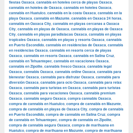
fiestas Oaxaca
,
cannabis en hoteles cerca de playas Oaxaca
,
cannabis en hoteles de Oaxaca
,
cannabis en hoteles Oaxaca
,
cannabis en Huatulco
,
cannabis en la costa Oaxaca
,
cannabis en la
playa Oaxaca
,
cannabis en Mazunte
,
cannabis en Oaxaca 24 horas
,
cannabis en Oaxaca City
,
cannabis en playas cercanas a Oaxaca
City
,
cannabis en playas de Oaxaca
,
cannabis en playas de Oaxaca
City
,
cannabis en playas paradisiacas Oaxaca
,
cannabis en playas
tropicales Oaxaca
,
cannabis en playas y resorts Oaxaca
,
cannabis
en Puerto Escondido
,
cannabis en residencias de Oaxaca
,
cannabis
en residencias Oaxaca
,
cannabis en resorts cerca de playas
Oaxaca
,
cannabis en resorts Oaxaca
,
cannabis en Salina Cruz
,
cannabis en Tehuantepec
,
cannabis en vacaciones Oaxaca
,
cannabis en Zipolite
,
cannabis fresco Oaxaca
,
cannabis legal
Oaxaca
,
cannabis Oaxaca
,
cannabis online Oaxaca
,
cannabis para
bienestar Oaxaca
,
cannabis para disfrutar Oaxaca
,
cannabis para
diversión Oaxaca
,
cannabis para ocio Oaxaca
,
cannabis para relax
Oaxaca
,
cannabis para turistas en Oaxaca
,
cannabis para turistas
Oaxaca
,
cannabis para vacaciones Oaxaca
,
cannabis premium
Oaxaca
,
cannabis seguro Oaxaca
,
compra cannabis Oaxaca
,
compra de cannabis en Huatulco
,
compra de cannabis en Mazunte
,
compra de cannabis en playas de Oaxaca City
,
compra de cannabis
en Puerto Escondido
,
compra de cannabis en Salina Cruz
,
compra
de cannabis en Tehuantepec
,
compra de cannabis en Zipolite
,
compra de cannabis segura Oaxaca
,
compra de marihuana en
Huatulco
,
compra de marihuana en Mazunte
,
compra de marihuana