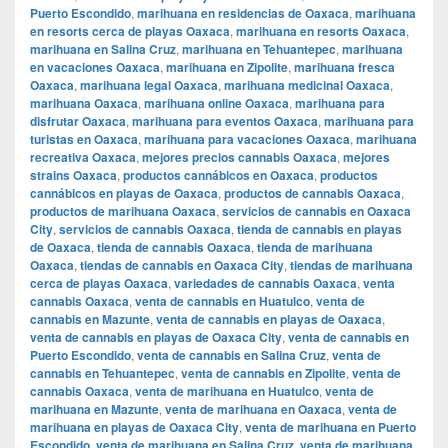
Puerto Escondido
,
marihuana en residencias de Oaxaca
,
marihuana
en resorts cerca de playas Oaxaca
,
marihuana en resorts Oaxaca
,
marihuana en Salina Cruz
,
marihuana en Tehuantepec
,
marihuana
en vacaciones Oaxaca
,
marihuana en Zipolite
,
marihuana fresca
Oaxaca
,
marihuana legal Oaxaca
,
marihuana medicinal Oaxaca
,
marihuana Oaxaca
,
marihuana online Oaxaca
,
marihuana para
disfrutar Oaxaca
,
marihuana para eventos Oaxaca
,
marihuana para
turistas en Oaxaca
,
marihuana para vacaciones Oaxaca
,
marihuana
recreativa Oaxaca
,
mejores precios cannabis Oaxaca
,
mejores
strains Oaxaca
,
productos cannábicos en Oaxaca
,
productos
cannábicos en playas de Oaxaca
,
productos de cannabis Oaxaca
,
productos de marihuana Oaxaca
,
servicios de cannabis en Oaxaca
City
,
servicios de cannabis Oaxaca
,
tienda de cannabis en playas
de Oaxaca
,
tienda de cannabis Oaxaca
,
tienda de marihuana
Oaxaca
,
tiendas de cannabis en Oaxaca City
,
tiendas de marihuana
cerca de playas Oaxaca
,
variedades de cannabis Oaxaca
,
venta
cannabis Oaxaca
,
venta de cannabis en Huatulco
,
venta de
cannabis en Mazunte
,
venta de cannabis en playas de Oaxaca
,
venta de cannabis en playas de Oaxaca City
,
venta de cannabis en
Puerto Escondido
,
venta de cannabis en Salina Cruz
,
venta de
cannabis en Tehuantepec
,
venta de cannabis en Zipolite
,
venta de
cannabis Oaxaca
,
venta de marihuana en Huatulco
,
venta de
marihuana en Mazunte
,
venta de marihuana en Oaxaca
,
venta de
marihuana en playas de Oaxaca City
,
venta de marihuana en Puerto
Escondido
,
venta de marihuana en Salina Cruz
,
venta de marihuana