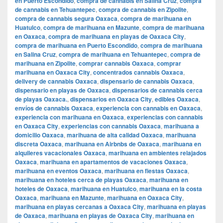
en Puerto Escondido
,
compra de cannabis en Salina Cruz
,
compra
de cannabis en Tehuantepec
,
compra de cannabis en Zipolite
,
compra de cannabis segura Oaxaca
,
compra de marihuana en
Huatulco
,
compra de marihuana en Mazunte
,
compra de marihuana
en Oaxaca
,
compra de marihuana en playas de Oaxaca City
,
compra de marihuana en Puerto Escondido
,
compra de marihuana
en Salina Cruz
,
compra de marihuana en Tehuantepec
,
compra de
marihuana en Zipolite
,
comprar cannabis Oaxaca
,
comprar
marihuana en Oaxaca City
,
concentrados cannabis Oaxaca
,
delivery de cannabis Oaxaca
,
dispensario de cannabis Oaxaca
,
dispensario en playas de Oaxaca
,
dispensarios de cannabis cerca
de playas Oaxaca.
,
dispensarios en Oaxaca City
,
edibles Oaxaca
,
envíos de cannabis Oaxaca
,
experiencia con cannabis en Oaxaca
,
experiencia con marihuana en Oaxaca
,
experiencias con cannabis
en Oaxaca City
,
experiencias con cannabis Oaxaca
,
marihuana a
domicilio Oaxaca
,
marihuana de alta calidad Oaxaca
,
marihuana
discreta Oaxaca
,
marihuana en Airbnbs de Oaxaca
,
marihuana en
alquileres vacacionales Oaxaca
,
marihuana en ambientes relajados
Oaxaca
,
marihuana en apartamentos de vacaciones Oaxaca
,
marihuana en eventos Oaxaca
,
marihuana en fiestas Oaxaca
,
marihuana en hoteles cerca de playas Oaxaca
,
marihuana en
hoteles de Oaxaca
,
marihuana en Huatulco
,
marihuana en la costa
Oaxaca
,
marihuana en Mazunte
,
marihuana en Oaxaca City
,
marihuana en playas cercanas a Oaxaca City
,
marihuana en playas
de Oaxaca
,
marihuana en playas de Oaxaca City
,
marihuana en