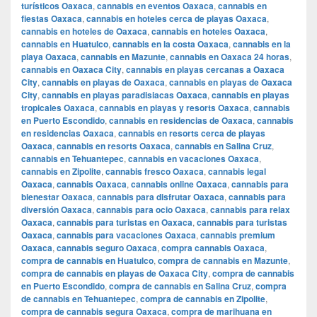
turísticos Oaxaca
,
cannabis en eventos Oaxaca
,
cannabis en
fiestas Oaxaca
,
cannabis en hoteles cerca de playas Oaxaca
,
cannabis en hoteles de Oaxaca
,
cannabis en hoteles Oaxaca
,
cannabis en Huatulco
,
cannabis en la costa Oaxaca
,
cannabis en la
playa Oaxaca
,
cannabis en Mazunte
,
cannabis en Oaxaca 24 horas
,
cannabis en Oaxaca City
,
cannabis en playas cercanas a Oaxaca
City
,
cannabis en playas de Oaxaca
,
cannabis en playas de Oaxaca
City
,
cannabis en playas paradisiacas Oaxaca
,
cannabis en playas
tropicales Oaxaca
,
cannabis en playas y resorts Oaxaca
,
cannabis
en Puerto Escondido
,
cannabis en residencias de Oaxaca
,
cannabis
en residencias Oaxaca
,
cannabis en resorts cerca de playas
Oaxaca
,
cannabis en resorts Oaxaca
,
cannabis en Salina Cruz
,
cannabis en Tehuantepec
,
cannabis en vacaciones Oaxaca
,
cannabis en Zipolite
,
cannabis fresco Oaxaca
,
cannabis legal
Oaxaca
,
cannabis Oaxaca
,
cannabis online Oaxaca
,
cannabis para
bienestar Oaxaca
,
cannabis para disfrutar Oaxaca
,
cannabis para
diversión Oaxaca
,
cannabis para ocio Oaxaca
,
cannabis para relax
Oaxaca
,
cannabis para turistas en Oaxaca
,
cannabis para turistas
Oaxaca
,
cannabis para vacaciones Oaxaca
,
cannabis premium
Oaxaca
,
cannabis seguro Oaxaca
,
compra cannabis Oaxaca
,
compra de cannabis en Huatulco
,
compra de cannabis en Mazunte
,
compra de cannabis en playas de Oaxaca City
,
compra de cannabis
en Puerto Escondido
,
compra de cannabis en Salina Cruz
,
compra
de cannabis en Tehuantepec
,
compra de cannabis en Zipolite
,
compra de cannabis segura Oaxaca
,
compra de marihuana en