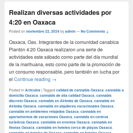
Realizan diversas actividades por
4:20 en Oaxaca
Posted on
noviembre 22, 2024
by
admin
—
No Comments ↓
Oaxaca, Oax. Integrantes de la comunidad canabica
Plantón 4:20 Oaxaca realizaron una serie de
actividades este sábado como parte del día mundial
de la marihuana, esto como parte de la promoción de
un consumo responsable, pero también en lucha por
Realizan diversas actividades por 4:2
el
Continue reading
→
Posted in
Articulos
|
Tagged
calidad de cannabis Oaxaca
,
cannabis a
domicilio Oaxaca
,
cannabis de alta calidad Oaxaca
,
cannabis
discreto Oaxaca
,
cannabis en Airbnbs de Oaxaca
,
cannabis en
Airbnbs Oaxaca
,
cannabis en alquileres vacacionales Oaxaca
,
cannabis en ambientes relajados Oaxaca
,
cannabis en
apartamentos de vacaciones Oaxaca
,
cannabis en centros
turísticos Oaxaca
,
cannabis en eventos Oaxaca
,
cannabis en
fiestas Oaxaca
,
cannabis en hoteles cerca de playas Oaxaca
,
cannabis en hoteles de Oaxaca
,
cannabis en hoteles Oaxaca
,