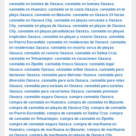
cannabis en hoteles de Oaxaca
,
cannabis en hoteles Oaxaca
,
cannabis en Huatulco
,
cannabis en la costa Oaxaca
,
cannabis en la
playa Oaxaca
,
cannabis en Mazunte
,
cannabis en Oaxaca 24 horas
,
cannabis en Oaxaca City
,
cannabis en playas cercanas a Oaxaca
City
,
cannabis en playas de Oaxaca
,
cannabis en playas de Oaxaca
City
,
cannabis en playas paradisiacas Oaxaca
,
cannabis en playas
tropicales Oaxaca
,
cannabis en playas y resorts Oaxaca
,
cannabis
en Puerto Escondido
,
cannabis en residencias de Oaxaca
,
cannabis
en residencias Oaxaca
,
cannabis en resorts cerca de playas
Oaxaca
,
cannabis en resorts Oaxaca
,
cannabis en Salina Cruz
,
cannabis en Tehuantepec
,
cannabis en vacaciones Oaxaca
,
cannabis en Zipolite
,
cannabis fresco Oaxaca
,
cannabis legal
Oaxaca
,
cannabis Oaxaca
,
cannabis online Oaxaca
,
cannabis para
bienestar Oaxaca
,
cannabis para disfrutar Oaxaca
,
cannabis para
diversión Oaxaca
,
cannabis para ocio Oaxaca
,
cannabis para relax
Oaxaca
,
cannabis para turistas en Oaxaca
,
cannabis para turistas
Oaxaca
,
cannabis para vacaciones Oaxaca
,
cannabis premium
Oaxaca
,
cannabis seguro Oaxaca
,
compra cannabis Oaxaca
,
compra de cannabis en Huatulco
,
compra de cannabis en Mazunte
,
compra de cannabis en playas de Oaxaca City
,
compra de cannabis
en Puerto Escondido
,
compra de cannabis en Salina Cruz
,
compra
de cannabis en Tehuantepec
,
compra de cannabis en Zipolite
,
compra de cannabis segura Oaxaca
,
compra de marihuana en
Huatulco
,
compra de marihuana en Mazunte
,
compra de marihuana
en Oaxaca
,
compra de marihuana en playas de Oaxaca City
,