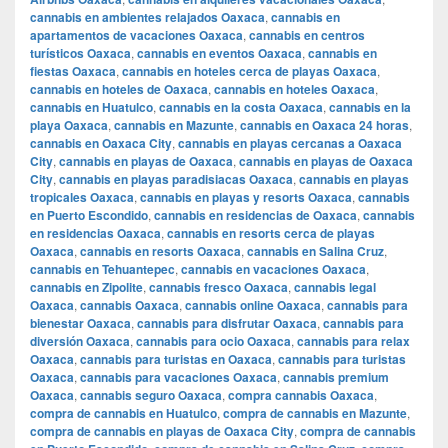
cannabis en ambientes relajados Oaxaca
,
cannabis en
apartamentos de vacaciones Oaxaca
,
cannabis en centros
turísticos Oaxaca
,
cannabis en eventos Oaxaca
,
cannabis en
fiestas Oaxaca
,
cannabis en hoteles cerca de playas Oaxaca
,
cannabis en hoteles de Oaxaca
,
cannabis en hoteles Oaxaca
,
cannabis en Huatulco
,
cannabis en la costa Oaxaca
,
cannabis en la
playa Oaxaca
,
cannabis en Mazunte
,
cannabis en Oaxaca 24 horas
,
cannabis en Oaxaca City
,
cannabis en playas cercanas a Oaxaca
City
,
cannabis en playas de Oaxaca
,
cannabis en playas de Oaxaca
City
,
cannabis en playas paradisiacas Oaxaca
,
cannabis en playas
tropicales Oaxaca
,
cannabis en playas y resorts Oaxaca
,
cannabis
en Puerto Escondido
,
cannabis en residencias de Oaxaca
,
cannabis
en residencias Oaxaca
,
cannabis en resorts cerca de playas
Oaxaca
,
cannabis en resorts Oaxaca
,
cannabis en Salina Cruz
,
cannabis en Tehuantepec
,
cannabis en vacaciones Oaxaca
,
cannabis en Zipolite
,
cannabis fresco Oaxaca
,
cannabis legal
Oaxaca
,
cannabis Oaxaca
,
cannabis online Oaxaca
,
cannabis para
bienestar Oaxaca
,
cannabis para disfrutar Oaxaca
,
cannabis para
diversión Oaxaca
,
cannabis para ocio Oaxaca
,
cannabis para relax
Oaxaca
,
cannabis para turistas en Oaxaca
,
cannabis para turistas
Oaxaca
,
cannabis para vacaciones Oaxaca
,
cannabis premium
Oaxaca
,
cannabis seguro Oaxaca
,
compra cannabis Oaxaca
,
compra de cannabis en Huatulco
,
compra de cannabis en Mazunte
,
compra de cannabis en playas de Oaxaca City
,
compra de cannabis