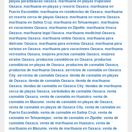
playas paradisiacas Oaxaca
,
marihuana en playas tropicales
Oaxaca
,
marihuana en playas y resorts Oaxaca
,
marihuana en
Puerto Escondido
,
marihuana en residencias de Oaxaca
,
marihuana
en resorts cerca de playas Oaxaca
,
marihuana en resorts Oaxaca
,
marihuana en Salina Cruz
,
marihuana en Tehuantepec
,
marihuana
en vacaciones Oaxaca
,
marihuana en Zipolite
,
marihuana fresca
Oaxaca
,
marihuana legal Oaxaca
,
marihuana medicinal Oaxaca
,
marihuana Oaxaca
,
marihuana online Oaxaca
,
marihuana para
disfrutar Oaxaca
,
marihuana para eventos Oaxaca
,
marihuana para
turistas en Oaxaca
,
marihuana para vacaciones Oaxaca
,
marihuana
recreativa Oaxaca
,
mejores precios cannabis Oaxaca
,
mejores
strains Oaxaca
,
productos cannábicos en Oaxaca
,
productos
cannábicos en playas de Oaxaca
,
productos de cannabis Oaxaca
,
productos de marihuana Oaxaca
,
servicios de cannabis en Oaxaca
City
,
servicios de cannabis Oaxaca
,
tienda de cannabis en playas
de Oaxaca
,
tienda de cannabis Oaxaca
,
tienda de marihuana
Oaxaca
,
tiendas de cannabis en Oaxaca City
,
tiendas de marihuana
cerca de playas Oaxaca
,
variedades de cannabis Oaxaca
,
venta
cannabis Oaxaca
,
venta de cannabis en Huatulco
,
venta de
cannabis en Mazunte
,
venta de cannabis en playas de Oaxaca
,
venta de cannabis en playas de Oaxaca City
,
venta de cannabis en
Puerto Escondido
,
venta de cannabis en Salina Cruz
,
venta de
cannabis en Tehuantepec
,
venta de cannabis en Zipolite
,
venta de
cannabis Oaxaca
,
venta de marihuana en Huatulco
,
venta de
marihuana en Mazunte
,
venta de marihuana en Oaxaca
,
venta de