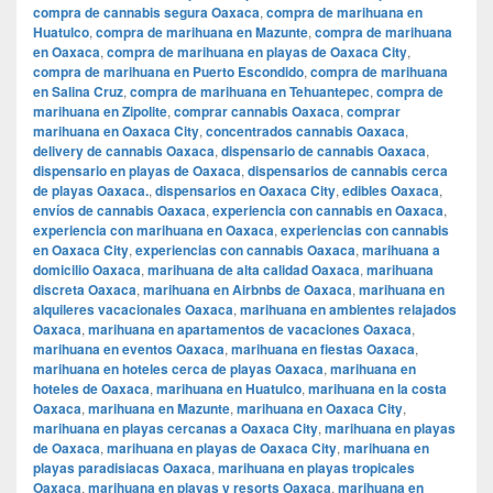
compra de cannabis segura Oaxaca
,
compra de marihuana en
Huatulco
,
compra de marihuana en Mazunte
,
compra de marihuana
en Oaxaca
,
compra de marihuana en playas de Oaxaca City
,
compra de marihuana en Puerto Escondido
,
compra de marihuana
en Salina Cruz
,
compra de marihuana en Tehuantepec
,
compra de
marihuana en Zipolite
,
comprar cannabis Oaxaca
,
comprar
marihuana en Oaxaca City
,
concentrados cannabis Oaxaca
,
delivery de cannabis Oaxaca
,
dispensario de cannabis Oaxaca
,
dispensario en playas de Oaxaca
,
dispensarios de cannabis cerca
de playas Oaxaca.
,
dispensarios en Oaxaca City
,
edibles Oaxaca
,
envíos de cannabis Oaxaca
,
experiencia con cannabis en Oaxaca
,
experiencia con marihuana en Oaxaca
,
experiencias con cannabis
en Oaxaca City
,
experiencias con cannabis Oaxaca
,
marihuana a
domicilio Oaxaca
,
marihuana de alta calidad Oaxaca
,
marihuana
discreta Oaxaca
,
marihuana en Airbnbs de Oaxaca
,
marihuana en
alquileres vacacionales Oaxaca
,
marihuana en ambientes relajados
Oaxaca
,
marihuana en apartamentos de vacaciones Oaxaca
,
marihuana en eventos Oaxaca
,
marihuana en fiestas Oaxaca
,
marihuana en hoteles cerca de playas Oaxaca
,
marihuana en
hoteles de Oaxaca
,
marihuana en Huatulco
,
marihuana en la costa
Oaxaca
,
marihuana en Mazunte
,
marihuana en Oaxaca City
,
marihuana en playas cercanas a Oaxaca City
,
marihuana en playas
de Oaxaca
,
marihuana en playas de Oaxaca City
,
marihuana en
playas paradisiacas Oaxaca
,
marihuana en playas tropicales
Oaxaca
,
marihuana en playas y resorts Oaxaca
,
marihuana en