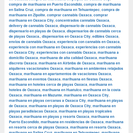
compra de marihuana en Puerto Escondido
,
compra de marihuana
en Salina Cruz
,
compra de marihuana en Tehuantepec
,
compra de
marihuana en Zipolite
,
comprar cannabis Oaxaca
,
comprar
marihuana en Oaxaca City
,
concentrados cannabis Oaxaca
,
delivery de cannabis Oaxaca
,
dispensario de cannabis Oaxaca
,
dispensario en playas de Oaxaca
,
dispensarios de cannabis cerca
de playas Oaxaca.
,
dispensarios en Oaxaca City
,
edibles Oaxaca
,
envíos de cannabis Oaxaca
,
experiencia con cannabis en Oaxaca
,
experiencia con marihuana en Oaxaca
,
experiencias con cannabis
en Oaxaca City
,
experiencias con cannabis Oaxaca
,
marihuana a
domicilio Oaxaca
,
marihuana de alta calidad Oaxaca
,
marihuana
discreta Oaxaca
,
marihuana en Airbnbs de Oaxaca
,
marihuana en
alquileres vacacionales Oaxaca
,
marihuana en ambientes relajados
Oaxaca
,
marihuana en apartamentos de vacaciones Oaxaca
,
marihuana en eventos Oaxaca
,
marihuana en fiestas Oaxaca
,
marihuana en hoteles cerca de playas Oaxaca
,
marihuana en
hoteles de Oaxaca
,
marihuana en Huatulco
,
marihuana en la costa
Oaxaca
,
marihuana en Mazunte
,
marihuana en Oaxaca City
,
marihuana en playas cercanas a Oaxaca City
,
marihuana en playas
de Oaxaca
,
marihuana en playas de Oaxaca City
,
marihuana en
playas paradisiacas Oaxaca
,
marihuana en playas tropicales
Oaxaca
,
marihuana en playas y resorts Oaxaca
,
marihuana en
Puerto Escondido
,
marihuana en residencias de Oaxaca
,
marihuana
en resorts cerca de playas Oaxaca
,
marihuana en resorts Oaxaca
,
marihuana en Salina Cruz
,
marihuana en Tehuantepec
,
marihuana