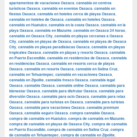
apartamentos de vacaciones Oaxaca
,
cannabis en centros
turísticos Oaxaca
,
cannabis en eventos Oaxaca
,
cannabis en
fiestas Oaxaca
,
cannabis en hoteles cerca de playas Oaxaca
,
cannabis en hoteles de Oaxaca
,
cannabis en hoteles Oaxaca
,
cannabis en Huatulco
,
cannabis en la costa Oaxaca
,
cannabis en la
playa Oaxaca
,
cannabis en Mazunte
,
cannabis en Oaxaca 24 horas
,
cannabis en Oaxaca City
,
cannabis en playas cercanas a Oaxaca
City
,
cannabis en playas de Oaxaca
,
cannabis en playas de Oaxaca
City
,
cannabis en playas paradisiacas Oaxaca
,
cannabis en playas
tropicales Oaxaca
,
cannabis en playas y resorts Oaxaca
,
cannabis
en Puerto Escondido
,
cannabis en residencias de Oaxaca
,
cannabis
en residencias Oaxaca
,
cannabis en resorts cerca de playas
Oaxaca
,
cannabis en resorts Oaxaca
,
cannabis en Salina Cruz
,
cannabis en Tehuantepec
,
cannabis en vacaciones Oaxaca
,
cannabis en Zipolite
,
cannabis fresco Oaxaca
,
cannabis legal
Oaxaca
,
cannabis Oaxaca
,
cannabis online Oaxaca
,
cannabis para
bienestar Oaxaca
,
cannabis para disfrutar Oaxaca
,
cannabis para
diversión Oaxaca
,
cannabis para ocio Oaxaca
,
cannabis para relax
Oaxaca
,
cannabis para turistas en Oaxaca
,
cannabis para turistas
Oaxaca
,
cannabis para vacaciones Oaxaca
,
cannabis premium
Oaxaca
,
cannabis seguro Oaxaca
,
compra cannabis Oaxaca
,
compra de cannabis en Huatulco
,
compra de cannabis en Mazunte
,
compra de cannabis en playas de Oaxaca City
,
compra de cannabis
en Puerto Escondido
,
compra de cannabis en Salina Cruz
,
compra
de cannabis en Tehuantepec
,
compra de cannabis en Zipolite
,