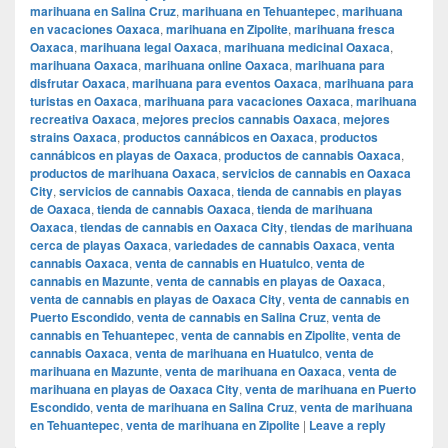
marihuana en Salina Cruz
,
marihuana en Tehuantepec
,
marihuana
en vacaciones Oaxaca
,
marihuana en Zipolite
,
marihuana fresca
Oaxaca
,
marihuana legal Oaxaca
,
marihuana medicinal Oaxaca
,
marihuana Oaxaca
,
marihuana online Oaxaca
,
marihuana para
disfrutar Oaxaca
,
marihuana para eventos Oaxaca
,
marihuana para
turistas en Oaxaca
,
marihuana para vacaciones Oaxaca
,
marihuana
recreativa Oaxaca
,
mejores precios cannabis Oaxaca
,
mejores
strains Oaxaca
,
productos cannábicos en Oaxaca
,
productos
cannábicos en playas de Oaxaca
,
productos de cannabis Oaxaca
,
productos de marihuana Oaxaca
,
servicios de cannabis en Oaxaca
City
,
servicios de cannabis Oaxaca
,
tienda de cannabis en playas
de Oaxaca
,
tienda de cannabis Oaxaca
,
tienda de marihuana
Oaxaca
,
tiendas de cannabis en Oaxaca City
,
tiendas de marihuana
cerca de playas Oaxaca
,
variedades de cannabis Oaxaca
,
venta
cannabis Oaxaca
,
venta de cannabis en Huatulco
,
venta de
cannabis en Mazunte
,
venta de cannabis en playas de Oaxaca
,
venta de cannabis en playas de Oaxaca City
,
venta de cannabis en
Puerto Escondido
,
venta de cannabis en Salina Cruz
,
venta de
cannabis en Tehuantepec
,
venta de cannabis en Zipolite
,
venta de
cannabis Oaxaca
,
venta de marihuana en Huatulco
,
venta de
marihuana en Mazunte
,
venta de marihuana en Oaxaca
,
venta de
marihuana en playas de Oaxaca City
,
venta de marihuana en Puerto
Escondido
,
venta de marihuana en Salina Cruz
,
venta de marihuana
en Tehuantepec
,
venta de marihuana en Zipolite
|
Leave a reply