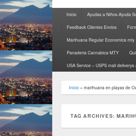
Primary
Inicio
Ayudas a Niños-Ayuda So
menu
Feedback Clientes Envios
Form
Marihuana Regular Economica mty
Panaderia Cannabica MTY
Qu
USA Service – USPS mail deliverys 
Inicio
»
marihuana en playas de O
TAG ARCHIVES:
MARIH