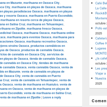
uana en Mazunte
,
marihuana en Oaxaca City
,
Café Be
ca City
,
marihuana en playas de Oaxaca
,
marihuana
La Calle
en playas paradisiacas Oaxaca
,
marihuana en playas
Rock&Bil
as y resorts Oaxaca
,
marihuana en Puerto Escondido
,
Monter
,
marihuana en resorts cerca de playas Oaxaca
,
octubre 
ana en Salina Cruz
,
marihuana en Tehuantepec
,
Pollo es
rihuana en Zipolite
,
marihuana fresca Oaxaca
,
edicinal Oaxaca
,
marihuana Oaxaca
,
marihuana online
2025
xaca
,
marihuana para eventos Oaxaca
,
marihuana para
Cafeterí
vacaciones Oaxaca
,
marihuana recreativa Oaxaca
,
Coffee 
jores strains Oaxaca
,
productos cannábicos en
Lugares
ayas de Oaxaca
,
productos de cannabis Oaxaca
,
MONTER
icios de cannabis en Oaxaca City
,
servicios de
¿la cafe
 en playas de Oaxaca
,
tienda de cannabis Oaxaca
,
 de cannabis en Oaxaca City
,
tiendas de marihuana
octubre 
de cannabis Oaxaca
,
venta cannabis Oaxaca
,
venta de
Les pres
bis en Mazunte
,
venta de cannabis en playas de
Viajar a
 de Oaxaca City
,
venta de cannabis en Puerto
Nuestra 
na Cruz
,
venta de cannabis en Tehuantepec
,
venta de
2025
is Oaxaca
,
venta de marihuana en Huatulco
,
venta de
ihuana en Oaxaca
,
venta de marihuana en playas de
Puerto Escondido
,
venta de marihuana en Salina Cruz
,
venta de marihuana en Zipolite
|
Leave a reply
Coment