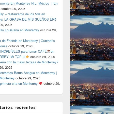
lmonte En Monterrey N.L. México ｜En
octubre 29, 2025
ly – restaurante de los 50s en
rey/ LA GRASA DE MIS SUEÑOS EP5
29, 2025
tilo Louisiana en Monterrey
octubre 29,
a de Friends en Monterrey | Gunther’s
House
octubre 29, 2025
 INCREÍBLES para tomar CAFÉ
en
REY- Mi TOP 3!
octubre 29, 2025
tería con la mejor terraza de Monterrey?
29, 2025
entamos Barrio Antiguo en Monterrey |
 Monterrey
octubre 29, 2025
primera cita en Monterrey
octubre 29,
arios recientes