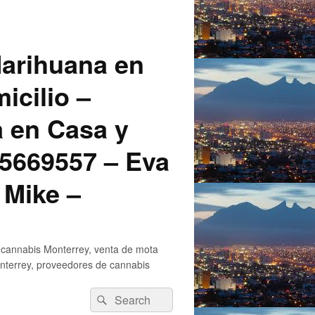
arihuana en
icilio –
a en Casa y
5669557 – Eva
 Mike –
 cannabis Monterrey, venta de mota
nterrey, proveedores de cannabis
Search
Search
for: