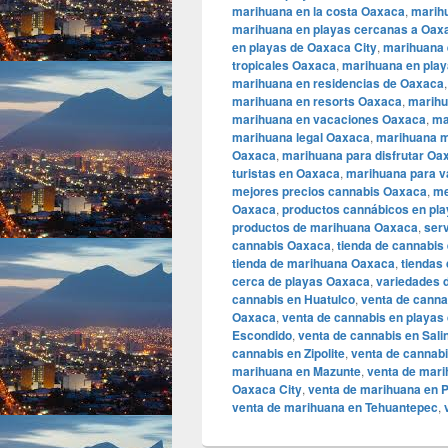
marihuana en la costa Oaxaca
,
marih
marihuana en playas cercanas a Oaxa
en playas de Oaxaca City
,
marihuana 
tropicales Oaxaca
,
marihuana en play
marihuana en residencias de Oaxaca
marihuana en resorts Oaxaca
,
marihu
marihuana en vacaciones Oaxaca
,
ma
marihuana legal Oaxaca
,
marihuana m
Oaxaca
,
marihuana para disfrutar Oa
turistas en Oaxaca
,
marihuana para 
mejores precios cannabis Oaxaca
,
me
Oaxaca
,
productos cannábicos en pl
productos de marihuana Oaxaca
,
serv
cannabis Oaxaca
,
tienda de cannabis
tienda de marihuana Oaxaca
,
tiendas
cerca de playas Oaxaca
,
variedades 
cannabis en Huatulco
,
venta de canna
Oaxaca
,
venta de cannabis en playas
Escondido
,
venta de cannabis en Sali
cannabis en Zipolite
,
venta de cannab
marihuana en Mazunte
,
venta de mar
Oaxaca City
,
venta de marihuana en 
venta de marihuana en Tehuantepec
,