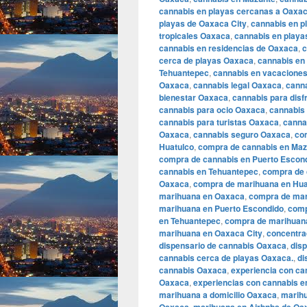
cannabis en playas cercanas a Oaxac
playas de Oaxaca City
,
cannabis en p
tropicales Oaxaca
,
cannabis en playa
cannabis en residencias de Oaxaca
,
c
cerca de playas Oaxaca
,
cannabis en
Tehuantepec
,
cannabis en vacacione
Oaxaca
,
cannabis legal Oaxaca
,
cann
bienestar Oaxaca
,
cannabis para disf
cannabis para ocio Oaxaca
,
cannabis
cannabis para turistas Oaxaca
,
canna
Oaxaca
,
cannabis seguro Oaxaca
,
co
Huatulco
,
compra de cannabis en Maz
compra de cannabis en Puerto Escon
cannabis en Tehuantepec
,
compra de c
Oaxaca
,
compra de marihuana en Hua
marihuana en Oaxaca
,
compra de mar
marihuana en Puerto Escondido
,
comp
en Tehuantepec
,
compra de marihuana 
marihuana en Oaxaca City
,
concentra
dispensario de cannabis Oaxaca
,
dis
cannabis cerca de playas Oaxaca.
,
di
cannabis Oaxaca
,
experiencia con c
Oaxaca
,
experiencias con cannabis e
marihuana a domicilio Oaxaca
,
marihu
,