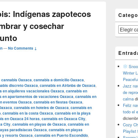
bis: Indígenas zapotecos
Catego
embrar y cosechar
Categorías
Punto
in
—
No Comments ↓
Entrad
Snoop
Winter L
Peacefu
e cannabis Oaxaca
,
cannabis a domicilio Oaxaca
,
abis discreto Oaxaca
,
cannabis en Airbnbs de Oaxaca
,
Jazz na
s en alquileres vacacionales Oaxaca
,
cannabis en
de repr
s en apartamentos de vacaciones Oaxaca
,
cannabis en
calma
d
en eventos Oaxaca
,
cannabis en fiestas Oaxaca
,
Feliz na
 Oaxaca
,
cannabis en hoteles de Oaxaca
,
cannabis en
todo el
o
,
cannabis en la costa Oaxaca
,
cannabis en la playa
diciembr
is en Oaxaca 24 horas
,
cannabis en Oaxaca City
,
a City
,
cannabis en playas de Oaxaca
,
cannabis en
Cozy Ch
layas paradisiacas Oaxaca
,
cannabis en playas
Playlist
s y resorts Oaxaca
,
cannabis en Puerto Escondido
,
Snoopy’