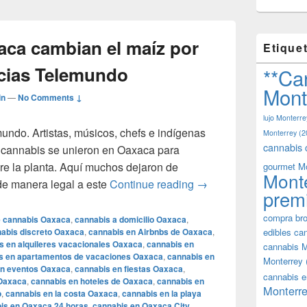
aca cambian el maíz por
Etique
icias Telemundo
**Ca
Mont
in
—
No Comments ↓
lujo Monterre
mundo. Artistas, músicos, chefs e indígenas
Monterrey
(2
cannabis 
l cannabis se unieron en Oaxaca para
bre la planta. Aquí muchos dejaron de
gourmet M
Mont
Indígenas de Oaxaca c
de manera legal a este
Continue reading
→
prem
compra bro
e cannabis Oaxaca
,
cannabis a domicilio Oaxaca
,
abis discreto Oaxaca
,
cannabis en Airbnbs de Oaxaca
,
edibles ca
s en alquileres vacacionales Oaxaca
,
cannabis en
cannabis M
s en apartamentos de vacaciones Oaxaca
,
cannabis en
Monterrey
en eventos Oaxaca
,
cannabis en fiestas Oaxaca
,
cannabis e
 Oaxaca
,
cannabis en hoteles de Oaxaca
,
cannabis en
Monterre
o
,
cannabis en la costa Oaxaca
,
cannabis en la playa
is en Oaxaca 24 horas
,
cannabis en Oaxaca City
,