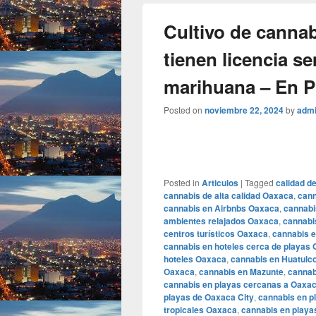
Cultivo de canna
tienen licencia s
marihuana – En 
Posted on
noviembre 22, 2024
by
adm
Posted in
Articulos
|
Tagged
calidad d
cannabis de alta calidad Oaxaca
,
cann
cannabis en Airbnbs Oaxaca
,
cannabi
ambientes relajados Oaxaca
,
cannabi
centros turísticos Oaxaca
,
cannabis 
cannabis en hoteles cerca de playas
hoteles Oaxaca
,
cannabis en Huatulc
Oaxaca
,
cannabis en Mazunte
,
cannab
cannabis en playas cercanas a Oaxac
playas de Oaxaca City
,
cannabis en p
tropicales Oaxaca
,
cannabis en playa