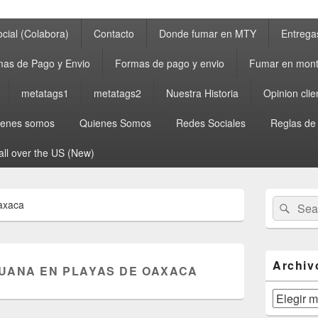
cial (Colabora)
Contacto
Donde fumar en MTY
Entrega
as de Pago y Envio
Formas de pago y envio
Fumar en mont
metatags1
metatags2
Nuestra Historia
Opinion clie
ienes somos
Quienes Somos
Redes Sociales
Reglas de
all over the US (New)
Primary
Search
Sear
axaca
Sidebar
for:
Widget
Area
Archiv
UANA EN PLAYAS DE OAXACA
Archivos