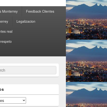
s Monterrey
Feedback Clientes
errey
Legalizacion
ntes real
 respeto
ch
os