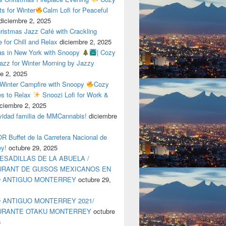
ts for Winter
Calm Lofi for Peaceful
diciembre 2, 2025
ristmas Jazz Café with Crackling
e for Chill and Relax
diciembre 2, 2025
as in New York with Snoopy
| Cozy
azz for Winter Morning by Jazzy
e 2, 2025
 Winter Campfire with Snoopy
Cozy
es to Relax
Snoozi Lofi for Work &
iciembre 2, 2025
avidad familia de MMCannabis!
diciembre
 Buffet de la Carretera Nacional de
ey!
octubre 29, 2025
ESADILLAS DE LA ABUELA /
RANT DE GUISOS MEXICANOS EN
O ANTIGUO MONTERREY
octubre 29,
 ANTIGUO MONTERREY 2021/
URANTE OTAKU MONTERREY
octubre
5