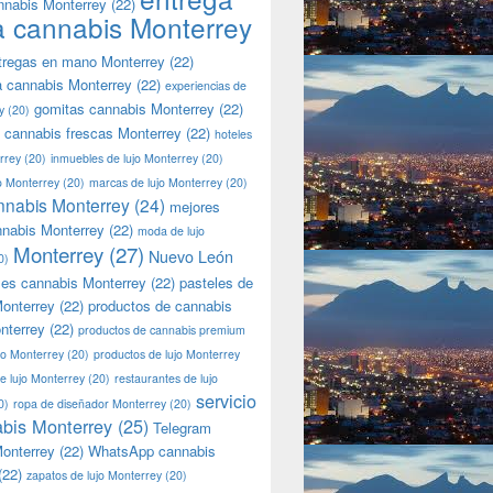
nnabis Monterrey
(22)
a cannabis Monterrey
tregas en mano Monterrey
(22)
a cannabis Monterrey
(22)
experiencias de
gomitas cannabis Monterrey
(22)
y
(20)
 cannabis frescas Monterrey
(22)
hoteles
rrey
(20)
inmuebles de lujo Monterrey
(20)
jo Monterrey
(20)
marcas de lujo Monterrey
(20)
nnabis Monterrey
(24)
mejores
nnabis Monterrey
(22)
moda de lujo
Monterrey
(27)
Nuevo León
0)
les cannabis Monterrey
(22)
pasteles de
onterrey
(22)
productos de cannabis
nterrey
(22)
productos de cannabis premium
jo Monterrey
(20)
productos de lujo Monterrey
de lujo Monterrey
(20)
restaurantes de lujo
servicio
0)
ropa de diseñador Monterrey
(20)
bis Monterrey
(25)
Telegram
onterrey
(22)
WhatsApp cannabis
(22)
zapatos de lujo Monterrey
(20)