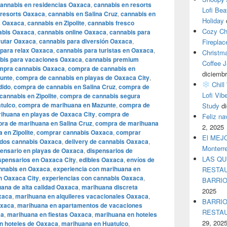
annabis en residencias Oaxaca
,
cannabis en resorts
Lofi Bea
 resorts Oaxaca
,
cannabis en Salina Cruz
,
cannabis en
Holiday
s Oaxaca
,
cannabis en Zipolite
,
cannabis fresco
Cozy Ch
abis Oaxaca
,
cannabis online Oaxaca
,
cannabis para
rutar Oaxaca
,
cannabis para diversión Oaxaca
,
Fireplac
 para relax Oaxaca
,
cannabis para turistas en Oaxaca
,
Christm
bis para vacaciones Oaxaca
,
cannabis premium
Coffee J
mpra cannabis Oaxaca
,
compra de cannabis en
diciembr
unte
,
compra de cannabis en playas de Oaxaca City
,
Chill
dido
,
compra de cannabis en Salina Cruz
,
compra de
Lofi Vib
annabis en Zipolite
,
compra de cannabis segura
tulco
,
compra de marihuana en Mazunte
,
compra de
Study
d
ihuana en playas de Oaxaca City
,
compra de
Feliz n
ra de marihuana en Salina Cruz
,
compra de marihuana
2, 2025
en Zipolite
,
comprar cannabis Oaxaca
,
comprar
El MEJOR
dos cannabis Oaxaca
,
delivery de cannabis Oaxaca
,
Monterr
pensario en playas de Oaxaca
,
dispensarios de
LAS QU
spensarios en Oaxaca City
,
edibles Oaxaca
,
envíos de
annabis en Oaxaca
,
experiencia con marihuana en
RESTAU
n Oaxaca City
,
experiencias con cannabis Oaxaca
,
BARRI
ana de alta calidad Oaxaca
,
marihuana discreta
2025
xaca
,
marihuana en alquileres vacacionales Oaxaca
,
BARRIO
axaca
,
marihuana en apartamentos de vacaciones
RESTA
ca
,
marihuana en fiestas Oaxaca
,
marihuana en hoteles
29, 202
n hoteles de Oaxaca
,
marihuana en Huatulco
,