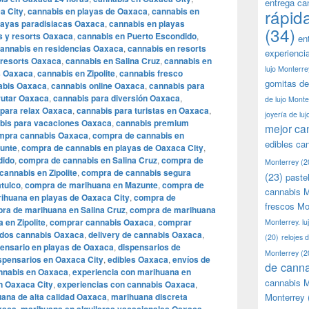
entrega ca
a City
,
cannabis en playas de Oaxaca
,
cannabis en
rápid
layas paradisiacas Oaxaca
,
cannabis en playas
(34)
s y resorts Oaxaca
,
cannabis en Puerto Escondido
,
en
annabis en residencias Oaxaca
,
cannabis en resorts
experienci
 resorts Oaxaca
,
cannabis en Salina Cruz
,
cannabis en
lujo Monterre
s Oaxaca
,
cannabis en Zipolite
,
cannabis fresco
gomitas de
abis Oaxaca
,
cannabis online Oaxaca
,
cannabis para
rutar Oaxaca
,
cannabis para diversión Oaxaca
,
de lujo Monte
 para relax Oaxaca
,
cannabis para turistas en Oaxaca
,
joyería de lu
bis para vacaciones Oaxaca
,
cannabis premium
mejor ca
mpra cannabis Oaxaca
,
compra de cannabis en
edibles ca
unte
,
compra de cannabis en playas de Oaxaca City
,
dido
,
compra de cannabis en Salina Cruz
,
compra de
Monterrey
(2
annabis en Zipolite
,
compra de cannabis segura
(23)
paste
tulco
,
compra de marihuana en Mazunte
,
compra de
cannabis M
ihuana en playas de Oaxaca City
,
compra de
frescos Mo
ra de marihuana en Salina Cruz
,
compra de marihuana
en Zipolite
,
comprar cannabis Oaxaca
,
comprar
Monterrey. lu
dos cannabis Oaxaca
,
delivery de cannabis Oaxaca
,
(20)
relojes 
pensario en playas de Oaxaca
,
dispensarios de
Monterrey
(2
spensarios en Oaxaca City
,
edibles Oaxaca
,
envíos de
de canna
annabis en Oaxaca
,
experiencia con marihuana en
cannabis M
n Oaxaca City
,
experiencias con cannabis Oaxaca
,
ana de alta calidad Oaxaca
,
marihuana discreta
Monterrey
,
,