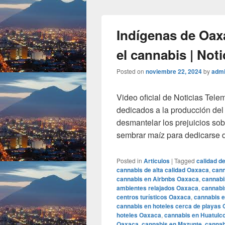
Indígenas de Oax
el cannabis | Not
Posted on
noviembre 22, 2024
by
adm
Video oficial de Noticias Tele
dedicados a la producción de
desmantelar los prejuicios so
sembrar maíz para dedicarse 
Posted in
Articulos
|
Tagged
calidad d
cannabis de alta calidad Oaxaca
,
cann
cannabis en Airbnbs Oaxaca
,
cannabi
ambientes relajados Oaxaca
,
cannabi
centros turísticos Oaxaca
,
cannabis 
cannabis en hoteles cerca de playas
hoteles Oaxaca
,
cannabis en Huatulc
Oaxaca
,
cannabis en Mazunte
,
cannab