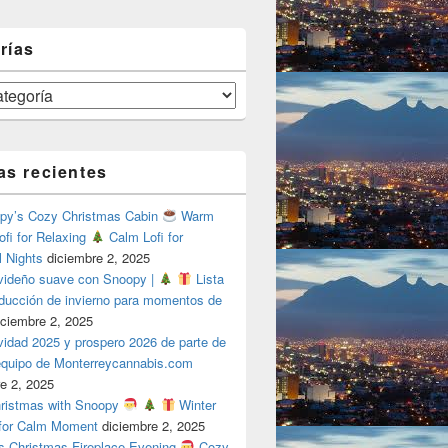
rías
as recientes
y’s Cozy Christmas Cabin
Warm
ofi for Relaxing
Calm Lofi for
l Nights
diciembre 2, 2025
videño suave con Snoopy |
Lista
oducción de invierno para momentos de
iciembre 2, 2025
vidad 2025 y prospero 2026 de parte de
 equipo de Monterreycannabis.com
e 2, 2025
ristmas with Snoopy
Winter
 for Calm Moment
diciembre 2, 2025
s Christmas Fireplace Evening
Cozy