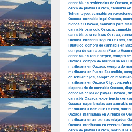
cannabis en residencias de Oaxaca
,
c
cerca de playas Oaxaca
,
cannabis en
Tehuantepec
,
cannabis en vacacione
Oaxaca
,
cannabis legal Oaxaca
,
cann
bienestar Oaxaca
,
cannabis para disf
cannabis para ocio Oaxaca
,
cannabis
cannabis para turistas Oaxaca
,
canna
Oaxaca
,
cannabis seguro Oaxaca
,
co
Huatulco
,
compra de cannabis en Maz
compra de cannabis en Puerto Escon
cannabis en Tehuantepec
,
compra de c
Oaxaca
,
compra de marihuana en Hua
marihuana en Oaxaca
,
compra de mar
marihuana en Puerto Escondido
,
comp
en Tehuantepec
,
compra de marihuana 
marihuana en Oaxaca City
,
concentra
dispensario de cannabis Oaxaca
,
dis
cannabis cerca de playas Oaxaca.
,
di
cannabis Oaxaca
,
experiencia con c
Oaxaca
,
experiencias con cannabis e
marihuana a domicilio Oaxaca
,
marihu
Oaxaca
,
marihuana en Airbnbs de Oa
marihuana en ambientes relajados O
Oaxaca
,
marihuana en eventos Oaxa
cerca de playas Oaxaca
,
marihuana e