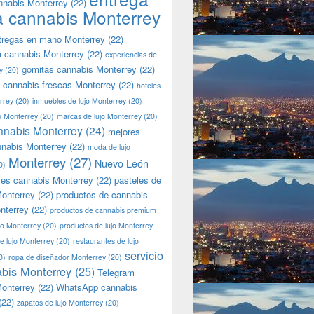
nnabis Monterrey
(22)
a cannabis Monterrey
tregas en mano Monterrey
(22)
a cannabis Monterrey
(22)
experiencias de
gomitas cannabis Monterrey
(22)
y
(20)
 cannabis frescas Monterrey
(22)
hoteles
rrey
(20)
inmuebles de lujo Monterrey
(20)
jo Monterrey
(20)
marcas de lujo Monterrey
(20)
nnabis Monterrey
(24)
mejores
nnabis Monterrey
(22)
moda de lujo
Monterrey
(27)
Nuevo León
0)
les cannabis Monterrey
(22)
pasteles de
onterrey
(22)
productos de cannabis
nterrey
(22)
productos de cannabis premium
jo Monterrey
(20)
productos de lujo Monterrey
de lujo Monterrey
(20)
restaurantes de lujo
servicio
0)
ropa de diseñador Monterrey
(20)
bis Monterrey
(25)
Telegram
onterrey
(22)
WhatsApp cannabis
(22)
zapatos de lujo Monterrey
(20)