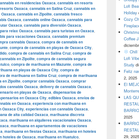
annabis en residencias Oaxaca
,
cannabis en resorts
Lofi Bea
 resorts Oaxaca
,
cannabis en Salina Cruz
,
cannabis en
Holiday
s Oaxaca
,
cannabis en Zipolite
,
cannabis fresco
Cozy Ch
abis Oaxaca
,
cannabis online Oaxaca
,
cannabis para
rutar Oaxaca
,
cannabis para diversión Oaxaca
,
Fireplac
 para relax Oaxaca
,
cannabis para turistas en Oaxaca
,
Christm
bis para vacaciones Oaxaca
,
cannabis premium
Coffee J
mpra cannabis Oaxaca
,
compra de cannabis en
diciembr
unte
,
compra de cannabis en playas de Oaxaca City
,
Chill
dido
,
compra de cannabis en Salina Cruz
,
compra de
Lofi Vib
annabis en Zipolite
,
compra de cannabis segura
tulco
,
compra de marihuana en Mazunte
,
compra de
Study
d
ihuana en playas de Oaxaca City
,
compra de
Feliz n
ra de marihuana en Salina Cruz
,
compra de marihuana
2, 2025
en Zipolite
,
comprar cannabis Oaxaca
,
comprar
El MEJOR
dos cannabis Oaxaca
,
delivery de cannabis Oaxaca
,
Monterr
pensario en playas de Oaxaca
,
dispensarios de
LAS QU
spensarios en Oaxaca City
,
edibles Oaxaca
,
envíos de
annabis en Oaxaca
,
experiencia con marihuana en
RESTAU
n Oaxaca City
,
experiencias con cannabis Oaxaca
,
BARRI
ana de alta calidad Oaxaca
,
marihuana discreta
2025
xaca
,
marihuana en alquileres vacacionales Oaxaca
,
BARRIO
axaca
,
marihuana en apartamentos de vacaciones
RESTA
ca
,
marihuana en fiestas Oaxaca
,
marihuana en hoteles
29, 202
n hoteles de Oaxaca
,
marihuana en Huatulco
,