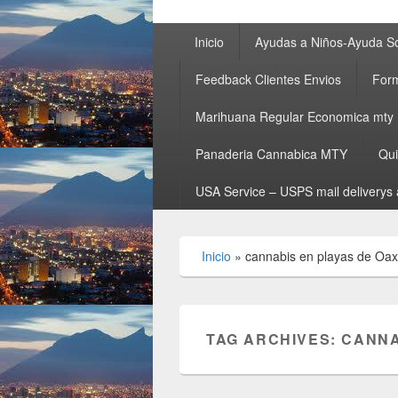
Primary
Inicio
Ayudas a Niños-Ayuda So
menu
Feedback Clientes Envios
Form
Marihuana Regular Economica mty
Panaderia Cannabica MTY
Qu
USA Service – USPS mail deliverys 
Inicio
»
cannabis en playas de Oa
TAG ARCHIVES:
CANNA