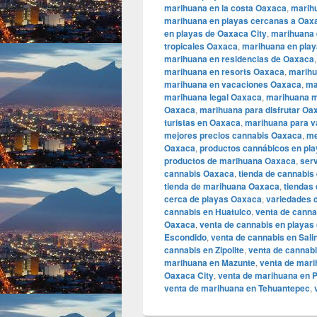
marihuana en la costa Oaxaca
,
marih
marihuana en playas cercanas a Oaxa
en playas de Oaxaca City
,
marihuana 
tropicales Oaxaca
,
marihuana en play
marihuana en residencias de Oaxaca
marihuana en resorts Oaxaca
,
marihu
marihuana en vacaciones Oaxaca
,
ma
marihuana legal Oaxaca
,
marihuana m
Oaxaca
,
marihuana para disfrutar Oa
turistas en Oaxaca
,
marihuana para 
mejores precios cannabis Oaxaca
,
me
Oaxaca
,
productos cannábicos en pl
productos de marihuana Oaxaca
,
serv
cannabis Oaxaca
,
tienda de cannabis
tienda de marihuana Oaxaca
,
tiendas
cerca de playas Oaxaca
,
variedades 
cannabis en Huatulco
,
venta de canna
Oaxaca
,
venta de cannabis en playas
Escondido
,
venta de cannabis en Sali
cannabis en Zipolite
,
venta de cannab
marihuana en Mazunte
,
venta de mar
Oaxaca City
,
venta de marihuana en 
venta de marihuana en Tehuantepec
,