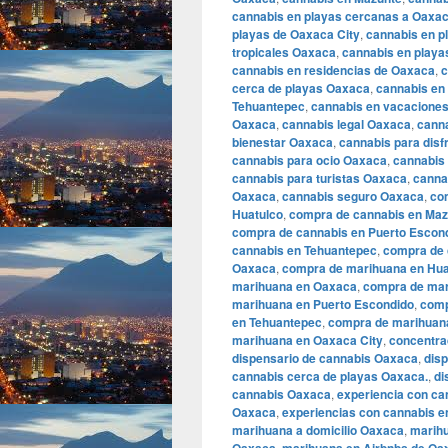
cannabis en playas cercanas a Oaxac
playas de Oaxaca City
,
cannabis en p
tropicales Oaxaca
,
cannabis en playa
cannabis en residencias de Oaxaca
,
c
cerca de playas Oaxaca
,
cannabis en
Tehuantepec
,
cannabis en vacacione
Oaxaca
,
cannabis legal Oaxaca
,
cann
bienestar Oaxaca
,
cannabis para disf
cannabis para ocio Oaxaca
,
cannabis
cannabis para turistas Oaxaca
,
canna
Oaxaca
,
cannabis seguro Oaxaca
,
co
Huatulco
,
compra de cannabis en Maz
compra de cannabis en Puerto Escon
cannabis en Tehuantepec
,
compra de c
Oaxaca
,
compra de marihuana en Hua
marihuana en Oaxaca
,
compra de mar
marihuana en Puerto Escondido
,
comp
en Tehuantepec
,
compra de marihuana 
marihuana en Oaxaca City
,
concentra
dispensario de cannabis Oaxaca
,
dis
cannabis cerca de playas Oaxaca.
,
di
cannabis Oaxaca
,
experiencia con c
Oaxaca
,
experiencias con cannabis e
marihuana a domicilio Oaxaca
,
marihu
,