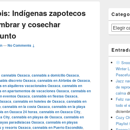
bis: Indígenas zapotecos
Catego
embrar y cosechar
Categorías
Punto
in
—
No Comments ↓
Entrad
Snoop
Winter L
Peacefu
e cannabis Oaxaca
,
cannabis a domicilio Oaxaca
,
abis discreto Oaxaca
,
cannabis en Airbnbs de Oaxaca
,
Jazz na
s en alquileres vacacionales Oaxaca
,
cannabis en
de repr
s en apartamentos de vacaciones Oaxaca
,
cannabis en
calma
d
en eventos Oaxaca
,
cannabis en fiestas Oaxaca
,
Feliz na
 Oaxaca
,
cannabis en hoteles de Oaxaca
,
cannabis en
todo el
o
,
cannabis en la costa Oaxaca
,
cannabis en la playa
diciembr
is en Oaxaca 24 horas
,
cannabis en Oaxaca City
,
a City
,
cannabis en playas de Oaxaca
,
cannabis en
Cozy Ch
layas paradisiacas Oaxaca
,
cannabis en playas
Playlist
s y resorts Oaxaca
,
cannabis en Puerto Escondido
,
Snoopy’