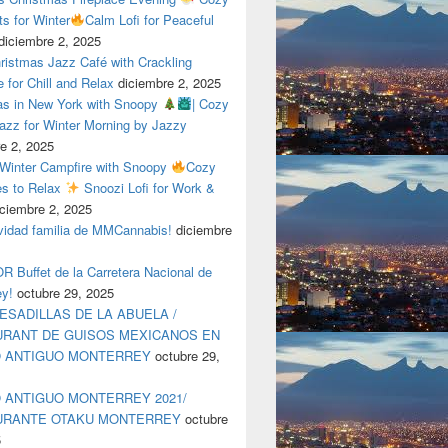
ts for Winter
Calm Lofi for Peaceful
diciembre 2, 2025
ristmas Jazz Café with Crackling
e for Chill and Relax
diciembre 2, 2025
as in New York with Snoopy
| Cozy
azz for Winter Morning by Jazzy
e 2, 2025
 Winter Campfire with Snoopy
Cozy
es to Relax
Snoozi Lofi for Work &
iciembre 2, 2025
avidad familia de MMCannabis!
diciembre
 Buffet de la Carretera Nacional de
ey!
octubre 29, 2025
ESADILLAS DE LA ABUELA /
RANT DE GUISOS MEXICANOS EN
O ANTIGUO MONTERREY
octubre 29,
 ANTIGUO MONTERREY 2021/
URANTE OTAKU MONTERREY
octubre
5