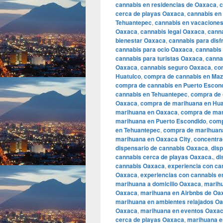
cannabis en residencias de Oaxaca
,
c
cerca de playas Oaxaca
,
cannabis en
Tehuantepec
,
cannabis en vacacione
Oaxaca
,
cannabis legal Oaxaca
,
cann
bienestar Oaxaca
,
cannabis para disf
cannabis para ocio Oaxaca
,
cannabis
cannabis para turistas Oaxaca
,
canna
Oaxaca
,
cannabis seguro Oaxaca
,
co
Huatulco
,
compra de cannabis en Maz
compra de cannabis en Puerto Escon
cannabis en Tehuantepec
,
compra de c
Oaxaca
,
compra de marihuana en Hua
marihuana en Oaxaca
,
compra de mar
marihuana en Puerto Escondido
,
comp
en Tehuantepec
,
compra de marihuana 
marihuana en Oaxaca City
,
concentra
dispensario de cannabis Oaxaca
,
dis
cannabis cerca de playas Oaxaca.
,
di
cannabis Oaxaca
,
experiencia con c
Oaxaca
,
experiencias con cannabis e
marihuana a domicilio Oaxaca
,
marihu
Oaxaca
,
marihuana en Airbnbs de Oa
marihuana en ambientes relajados O
Oaxaca
,
marihuana en eventos Oaxa
cerca de playas Oaxaca
,
marihuana e