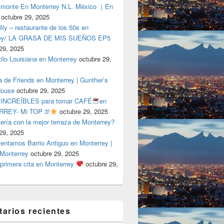
lmonte En Monterrey N.L. México ｜En
octubre 29, 2025
ly – restaurante de los 50s en
rey/ LA GRASA DE MIS SUEÑOS EP5
29, 2025
tilo Louisiana en Monterrey
octubre 29,
a de Friends en Monterrey | Gunther’s
House
octubre 29, 2025
 INCREÍBLES para tomar CAFÉ
en
REY- Mi TOP 3!
octubre 29, 2025
tería con la mejor terraza de Monterrey?
29, 2025
entamos Barrio Antiguo en Monterrey |
 Monterrey
octubre 29, 2025
primera cita en Monterrey
octubre 29,
arios recientes