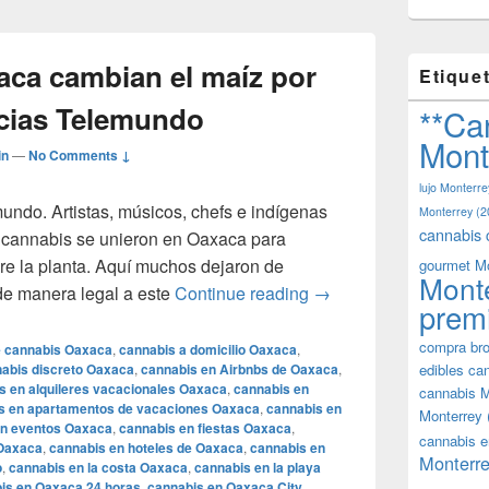
aca cambian el maíz por
Etique
icias Telemundo
**Ca
Mont
in
—
No Comments ↓
lujo Monterre
mundo. Artistas, músicos, chefs e indígenas
Monterrey
(2
cannabis 
l cannabis se unieron en Oaxaca para
bre la planta. Aquí muchos dejaron de
gourmet M
Mont
Indígenas de Oaxaca c
de manera legal a este
Continue reading
→
prem
compra bro
e cannabis Oaxaca
,
cannabis a domicilio Oaxaca
,
abis discreto Oaxaca
,
cannabis en Airbnbs de Oaxaca
,
edibles ca
s en alquileres vacacionales Oaxaca
,
cannabis en
cannabis M
s en apartamentos de vacaciones Oaxaca
,
cannabis en
Monterrey
en eventos Oaxaca
,
cannabis en fiestas Oaxaca
,
cannabis e
 Oaxaca
,
cannabis en hoteles de Oaxaca
,
cannabis en
Monterre
o
,
cannabis en la costa Oaxaca
,
cannabis en la playa
is en Oaxaca 24 horas
,
cannabis en Oaxaca City
,