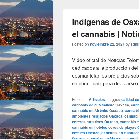
Indígenas de Oax
el cannabis | Not
Posted on
noviembre 22, 2024
by
adm
Video oficial de Noticias Tele
dedicados a la producción de
desmantelar los prejuicios so
sembrar maíz para dedicarse 
Posted in
Articulos
|
Tagged
calidad d
cannabis de alta calidad Oaxaca
,
cann
cannabis en Airbnbs Oaxaca
,
cannabi
ambientes relajados Oaxaca
,
cannabi
centros turísticos Oaxaca
,
cannabis 
cannabis en hoteles cerca de playas
hoteles Oaxaca
,
cannabis en Huatulc
Oaxaca
,
cannabis en Mazunte
,
cannab