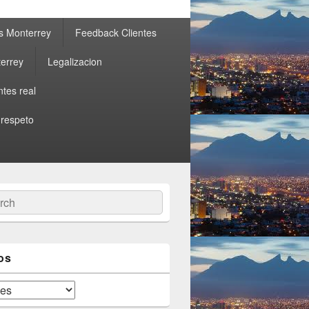
s Monterrey
Feedback Clientes
errey
Legalizacion
ntes real
 respeto
ch
os