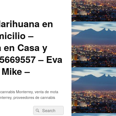
arihuana en
icilio –
a en Casa y
5669557 – Eva
 Mike –
 cannabis Monterrey, venta de mota
nterrey, proveedores de cannabis
Search
Search
for: