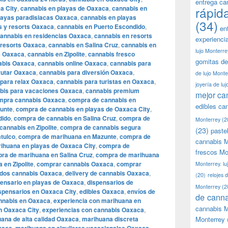
entrega ca
a City
,
cannabis en playas de Oaxaca
,
cannabis en
rápid
layas paradisiacas Oaxaca
,
cannabis en playas
(34)
s y resorts Oaxaca
,
cannabis en Puerto Escondido
,
en
annabis en residencias Oaxaca
,
cannabis en resorts
experienci
 resorts Oaxaca
,
cannabis en Salina Cruz
,
cannabis en
lujo Monterre
s Oaxaca
,
cannabis en Zipolite
,
cannabis fresco
gomitas de
abis Oaxaca
,
cannabis online Oaxaca
,
cannabis para
rutar Oaxaca
,
cannabis para diversión Oaxaca
,
de lujo Monte
 para relax Oaxaca
,
cannabis para turistas en Oaxaca
,
joyería de lu
bis para vacaciones Oaxaca
,
cannabis premium
mejor ca
mpra cannabis Oaxaca
,
compra de cannabis en
edibles ca
unte
,
compra de cannabis en playas de Oaxaca City
,
dido
,
compra de cannabis en Salina Cruz
,
compra de
Monterrey
(2
annabis en Zipolite
,
compra de cannabis segura
(23)
paste
tulco
,
compra de marihuana en Mazunte
,
compra de
cannabis M
ihuana en playas de Oaxaca City
,
compra de
frescos Mo
ra de marihuana en Salina Cruz
,
compra de marihuana
en Zipolite
,
comprar cannabis Oaxaca
,
comprar
Monterrey. lu
dos cannabis Oaxaca
,
delivery de cannabis Oaxaca
,
(20)
relojes 
pensario en playas de Oaxaca
,
dispensarios de
Monterrey
(2
spensarios en Oaxaca City
,
edibles Oaxaca
,
envíos de
de canna
annabis en Oaxaca
,
experiencia con marihuana en
cannabis M
n Oaxaca City
,
experiencias con cannabis Oaxaca
,
ana de alta calidad Oaxaca
,
marihuana discreta
Monterrey
,
,