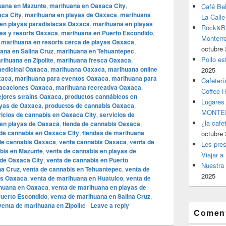
uana en Mazunte
,
marihuana en Oaxaca City
,
Café Be
ca City
,
marihuana en playas de Oaxaca
,
marihuana
La Calle
en playas paradisiacas Oaxaca
,
marihuana en playas
Rock&Bil
as y resorts Oaxaca
,
marihuana en Puerto Escondido
,
Monter
,
marihuana en resorts cerca de playas Oaxaca
,
octubre 
ana en Salina Cruz
,
marihuana en Tehuantepec
,
Pollo es
rihuana en Zipolite
,
marihuana fresca Oaxaca
,
edicinal Oaxaca
,
marihuana Oaxaca
,
marihuana online
2025
xaca
,
marihuana para eventos Oaxaca
,
marihuana para
Cafeterí
vacaciones Oaxaca
,
marihuana recreativa Oaxaca
,
Coffee 
jores strains Oaxaca
,
productos cannábicos en
Lugares
ayas de Oaxaca
,
productos de cannabis Oaxaca
,
MONTER
icios de cannabis en Oaxaca City
,
servicios de
¿la cafe
 en playas de Oaxaca
,
tienda de cannabis Oaxaca
,
 de cannabis en Oaxaca City
,
tiendas de marihuana
octubre 
de cannabis Oaxaca
,
venta cannabis Oaxaca
,
venta de
Les pres
bis en Mazunte
,
venta de cannabis en playas de
Viajar a
 de Oaxaca City
,
venta de cannabis en Puerto
Nuestra 
na Cruz
,
venta de cannabis en Tehuantepec
,
venta de
2025
is Oaxaca
,
venta de marihuana en Huatulco
,
venta de
ihuana en Oaxaca
,
venta de marihuana en playas de
Puerto Escondido
,
venta de marihuana en Salina Cruz
,
venta de marihuana en Zipolite
|
Leave a reply
Coment