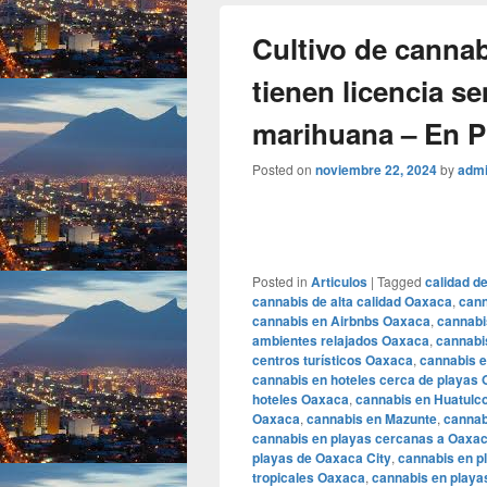
Cultivo de canna
tienen licencia s
marihuana – En 
Posted on
noviembre 22, 2024
by
adm
Posted in
Articulos
|
Tagged
calidad d
cannabis de alta calidad Oaxaca
,
cann
cannabis en Airbnbs Oaxaca
,
cannabi
ambientes relajados Oaxaca
,
cannabi
centros turísticos Oaxaca
,
cannabis 
cannabis en hoteles cerca de playas
hoteles Oaxaca
,
cannabis en Huatulc
Oaxaca
,
cannabis en Mazunte
,
cannab
cannabis en playas cercanas a Oaxac
playas de Oaxaca City
,
cannabis en p
tropicales Oaxaca
,
cannabis en playa