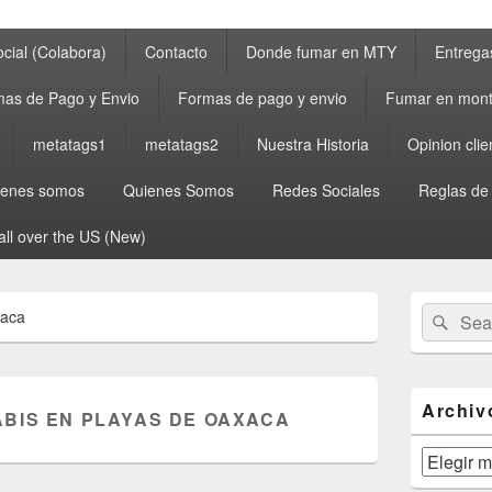
cial (Colabora)
Contacto
Donde fumar en MTY
Entrega
as de Pago y Envio
Formas de pago y envio
Fumar en mont
metatags1
metatags2
Nuestra Historia
Opinion clie
ienes somos
Quienes Somos
Redes Sociales
Reglas de
all over the US (New)
Primary
Search
Sear
xaca
Sidebar
for:
Widget
Area
Archiv
BIS EN PLAYAS DE OAXACA
Archivos