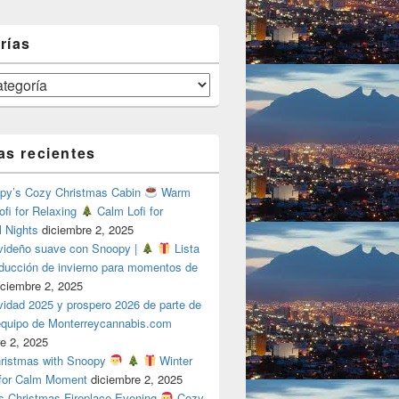
rías
as recientes
y’s Cozy Christmas Cabin
Warm
ofi for Relaxing
Calm Lofi for
l Nights
diciembre 2, 2025
videño suave con Snoopy |
Lista
oducción de invierno para momentos de
iciembre 2, 2025
vidad 2025 y prospero 2026 de parte de
 equipo de Monterreycannabis.com
e 2, 2025
ristmas with Snoopy
Winter
 for Calm Moment
diciembre 2, 2025
s Christmas Fireplace Evening
Cozy