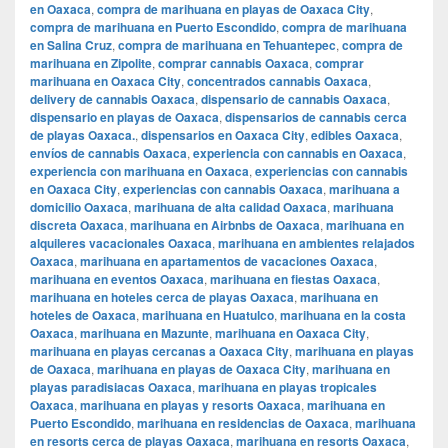
en Oaxaca
,
compra de marihuana en playas de Oaxaca City
,
compra de marihuana en Puerto Escondido
,
compra de marihuana
en Salina Cruz
,
compra de marihuana en Tehuantepec
,
compra de
marihuana en Zipolite
,
comprar cannabis Oaxaca
,
comprar
marihuana en Oaxaca City
,
concentrados cannabis Oaxaca
,
delivery de cannabis Oaxaca
,
dispensario de cannabis Oaxaca
,
dispensario en playas de Oaxaca
,
dispensarios de cannabis cerca
de playas Oaxaca.
,
dispensarios en Oaxaca City
,
edibles Oaxaca
,
envíos de cannabis Oaxaca
,
experiencia con cannabis en Oaxaca
,
experiencia con marihuana en Oaxaca
,
experiencias con cannabis
en Oaxaca City
,
experiencias con cannabis Oaxaca
,
marihuana a
domicilio Oaxaca
,
marihuana de alta calidad Oaxaca
,
marihuana
discreta Oaxaca
,
marihuana en Airbnbs de Oaxaca
,
marihuana en
alquileres vacacionales Oaxaca
,
marihuana en ambientes relajados
Oaxaca
,
marihuana en apartamentos de vacaciones Oaxaca
,
marihuana en eventos Oaxaca
,
marihuana en fiestas Oaxaca
,
marihuana en hoteles cerca de playas Oaxaca
,
marihuana en
hoteles de Oaxaca
,
marihuana en Huatulco
,
marihuana en la costa
Oaxaca
,
marihuana en Mazunte
,
marihuana en Oaxaca City
,
marihuana en playas cercanas a Oaxaca City
,
marihuana en playas
de Oaxaca
,
marihuana en playas de Oaxaca City
,
marihuana en
playas paradisiacas Oaxaca
,
marihuana en playas tropicales
Oaxaca
,
marihuana en playas y resorts Oaxaca
,
marihuana en
Puerto Escondido
,
marihuana en residencias de Oaxaca
,
marihuana
en resorts cerca de playas Oaxaca
,
marihuana en resorts Oaxaca
,