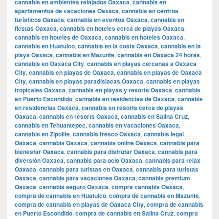
cannabis en ambientes relajados Oaxaca
,
cannabis en
apartamentos de vacaciones Oaxaca
,
cannabis en centros
turísticos Oaxaca
,
cannabis en eventos Oaxaca
,
cannabis en
fiestas Oaxaca
,
cannabis en hoteles cerca de playas Oaxaca
,
cannabis en hoteles de Oaxaca
,
cannabis en hoteles Oaxaca
,
cannabis en Huatulco
,
cannabis en la costa Oaxaca
,
cannabis en la
playa Oaxaca
,
cannabis en Mazunte
,
cannabis en Oaxaca 24 horas
,
cannabis en Oaxaca City
,
cannabis en playas cercanas a Oaxaca
City
,
cannabis en playas de Oaxaca
,
cannabis en playas de Oaxaca
City
,
cannabis en playas paradisiacas Oaxaca
,
cannabis en playas
tropicales Oaxaca
,
cannabis en playas y resorts Oaxaca
,
cannabis
en Puerto Escondido
,
cannabis en residencias de Oaxaca
,
cannabis
en residencias Oaxaca
,
cannabis en resorts cerca de playas
Oaxaca
,
cannabis en resorts Oaxaca
,
cannabis en Salina Cruz
,
cannabis en Tehuantepec
,
cannabis en vacaciones Oaxaca
,
cannabis en Zipolite
,
cannabis fresco Oaxaca
,
cannabis legal
Oaxaca
,
cannabis Oaxaca
,
cannabis online Oaxaca
,
cannabis para
bienestar Oaxaca
,
cannabis para disfrutar Oaxaca
,
cannabis para
diversión Oaxaca
,
cannabis para ocio Oaxaca
,
cannabis para relax
Oaxaca
,
cannabis para turistas en Oaxaca
,
cannabis para turistas
Oaxaca
,
cannabis para vacaciones Oaxaca
,
cannabis premium
Oaxaca
,
cannabis seguro Oaxaca
,
compra cannabis Oaxaca
,
compra de cannabis en Huatulco
,
compra de cannabis en Mazunte
,
compra de cannabis en playas de Oaxaca City
,
compra de cannabis
en Puerto Escondido
,
compra de cannabis en Salina Cruz
,
compra