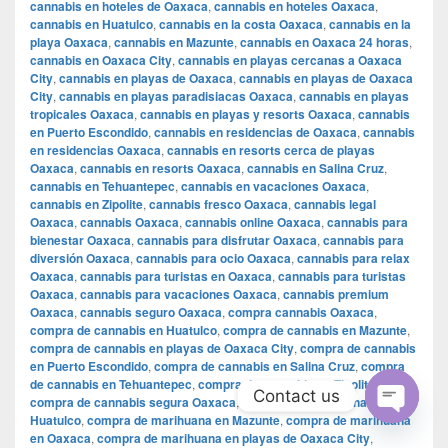
cannabis en hoteles de Oaxaca
,
cannabis en hoteles Oaxaca
,
cannabis en Huatulco
,
cannabis en la costa Oaxaca
,
cannabis en la
playa Oaxaca
,
cannabis en Mazunte
,
cannabis en Oaxaca 24 horas
,
cannabis en Oaxaca City
,
cannabis en playas cercanas a Oaxaca
City
,
cannabis en playas de Oaxaca
,
cannabis en playas de Oaxaca
City
,
cannabis en playas paradisiacas Oaxaca
,
cannabis en playas
tropicales Oaxaca
,
cannabis en playas y resorts Oaxaca
,
cannabis
en Puerto Escondido
,
cannabis en residencias de Oaxaca
,
cannabis
en residencias Oaxaca
,
cannabis en resorts cerca de playas
Oaxaca
,
cannabis en resorts Oaxaca
,
cannabis en Salina Cruz
,
cannabis en Tehuantepec
,
cannabis en vacaciones Oaxaca
,
cannabis en Zipolite
,
cannabis fresco Oaxaca
,
cannabis legal
Oaxaca
,
cannabis Oaxaca
,
cannabis online Oaxaca
,
cannabis para
bienestar Oaxaca
,
cannabis para disfrutar Oaxaca
,
cannabis para
diversión Oaxaca
,
cannabis para ocio Oaxaca
,
cannabis para relax
Oaxaca
,
cannabis para turistas en Oaxaca
,
cannabis para turistas
Oaxaca
,
cannabis para vacaciones Oaxaca
,
cannabis premium
Oaxaca
,
cannabis seguro Oaxaca
,
compra cannabis Oaxaca
,
compra de cannabis en Huatulco
,
compra de cannabis en Mazunte
,
compra de cannabis en playas de Oaxaca City
,
compra de cannabis
en Puerto Escondido
,
compra de cannabis en Salina Cruz
,
compra
de cannabis en Tehuantepec
,
compra de cannabis en Zipolite
,
Contact us
compra de cannabis segura Oaxaca
,
compra de marihuana en
Huatulco
,
compra de marihuana en Mazunte
,
compra de marihuana
Open
en Oaxaca
,
compra de marihuana en playas de Oaxaca City
,