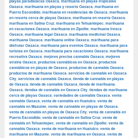
playas paradisiacas Oaxaca
,
marihuana en playas tropicales
Oaxaca
,
marihuana en playas y resorts Oaxaca
,
marihuana en
Puerto Escondido
,
marihuana en residencias de Oaxaca
,
marihuana
en resorts cerca de playas Oaxaca
,
marihuana en resorts Oaxaca
,
marihuana en Salina Cruz
,
marihuana en Tehuantepec
,
marihuana
en vacaciones Oaxaca
,
marihuana en Zipolite
,
marihuana fresca
Oaxaca
,
marihuana legal Oaxaca
,
marihuana medicinal Oaxaca
,
marihuana Oaxaca
,
marihuana online Oaxaca
,
marihuana para
disfrutar Oaxaca
,
marihuana para eventos Oaxaca
,
marihuana para
turistas en Oaxaca
,
marihuana para vacaciones Oaxaca
,
marihuana
recreativa Oaxaca
,
mejores precios cannabis Oaxaca
,
mejores
strains Oaxaca
,
productos cannábicos en Oaxaca
,
productos
cannábicos en playas de Oaxaca
,
productos de cannabis Oaxaca
,
productos de marihuana Oaxaca
,
servicios de cannabis en Oaxaca
City
,
servicios de cannabis Oaxaca
,
tienda de cannabis en playas
de Oaxaca
,
tienda de cannabis Oaxaca
,
tienda de marihuana
Oaxaca
,
tiendas de cannabis en Oaxaca City
,
tiendas de marihuana
cerca de playas Oaxaca
,
variedades de cannabis Oaxaca
,
venta
cannabis Oaxaca
,
venta de cannabis en Huatulco
,
venta de
cannabis en Mazunte
,
venta de cannabis en playas de Oaxaca
,
venta de cannabis en playas de Oaxaca City
,
venta de cannabis en
Puerto Escondido
,
venta de cannabis en Salina Cruz
,
venta de
cannabis en Tehuantepec
,
venta de cannabis en Zipolite
,
venta de
cannabis Oaxaca
,
venta de marihuana en Huatulco
,
venta de
marihuana en Mazunte
,
venta de marihuana en Oaxaca
,
venta de