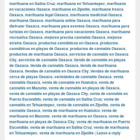
marihuana en Salina Cruz
,
marihuana en Tehuantepec
,
marihuana
en vacaciones Oaxaca
,
marihuana en Zipolite
,
marihuana fresca
Oaxaca
,
marihuana legal Oaxaca
,
marihuana medicinal Oaxaca
,
marihuana Oaxaca
,
marihuana online Oaxaca
,
marihuana para
disfrutar Oaxaca
,
marihuana para eventos Oaxaca
,
marihuana para
turistas en Oaxaca
,
marihuana para vacaciones Oaxaca
,
marihuana
recreativa Oaxaca
,
mejores precios cannabis Oaxaca
,
mejores
strains Oaxaca
,
productos cannábicos en Oaxaca
,
productos
cannábicos en playas de Oaxaca
,
productos de cannabis Oaxaca
,
productos de marihuana Oaxaca
,
servicios de cannabis en Oaxaca
City
,
servicios de cannabis Oaxaca
,
tienda de cannabis en playas
de Oaxaca
,
tienda de cannabis Oaxaca
,
tienda de marihuana
Oaxaca
,
tiendas de cannabis en Oaxaca City
,
tiendas de marihuana
cerca de playas Oaxaca
,
variedades de cannabis Oaxaca
,
venta
cannabis Oaxaca
,
venta de cannabis en Huatulco
,
venta de
cannabis en Mazunte
,
venta de cannabis en playas de Oaxaca
,
venta de cannabis en playas de Oaxaca City
,
venta de cannabis en
Puerto Escondido
,
venta de cannabis en Salina Cruz
,
venta de
cannabis en Tehuantepec
,
venta de cannabis en Zipolite
,
venta de
cannabis Oaxaca
,
venta de marihuana en Huatulco
,
venta de
marihuana en Mazunte
,
venta de marihuana en Oaxaca
,
venta de
marihuana en playas de Oaxaca City
,
venta de marihuana en Puerto
Escondido
,
venta de marihuana en Salina Cruz
,
venta de marihuana
en Tehuantepec
,
venta de marihuana en Zipolite
|
Leave a reply