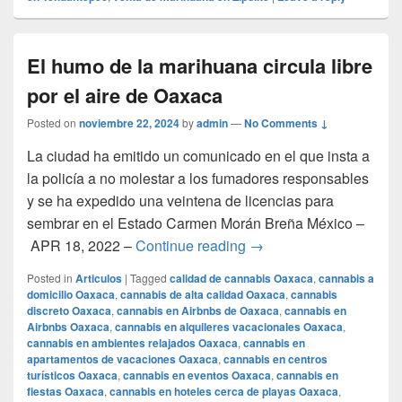
El humo de la marihuana circula libre
por el aire de Oaxaca
Posted on
noviembre 22, 2024
by
admin
—
No Comments ↓
La ciudad ha emitido un comunicado en el que insta a
la policía a no molestar a los fumadores responsables
y se ha expedido una veintena de licencias para
sembrar en el Estado Carmen Morán Breña México –
El humo de la marihuana 
APR 18, 2022 –
Continue reading
→
Posted in
Articulos
|
Tagged
calidad de cannabis Oaxaca
,
cannabis a
domicilio Oaxaca
,
cannabis de alta calidad Oaxaca
,
cannabis
discreto Oaxaca
,
cannabis en Airbnbs de Oaxaca
,
cannabis en
Airbnbs Oaxaca
,
cannabis en alquileres vacacionales Oaxaca
,
cannabis en ambientes relajados Oaxaca
,
cannabis en
apartamentos de vacaciones Oaxaca
,
cannabis en centros
turísticos Oaxaca
,
cannabis en eventos Oaxaca
,
cannabis en
fiestas Oaxaca
,
cannabis en hoteles cerca de playas Oaxaca
,