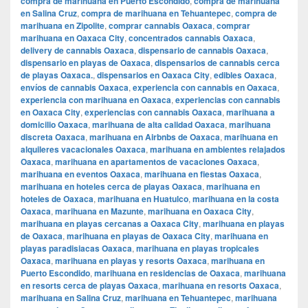
compra de marihuana en Puerto Escondido
,
compra de marihuana
en Salina Cruz
,
compra de marihuana en Tehuantepec
,
compra de
marihuana en Zipolite
,
comprar cannabis Oaxaca
,
comprar
marihuana en Oaxaca City
,
concentrados cannabis Oaxaca
,
delivery de cannabis Oaxaca
,
dispensario de cannabis Oaxaca
,
dispensario en playas de Oaxaca
,
dispensarios de cannabis cerca
de playas Oaxaca.
,
dispensarios en Oaxaca City
,
edibles Oaxaca
,
envíos de cannabis Oaxaca
,
experiencia con cannabis en Oaxaca
,
experiencia con marihuana en Oaxaca
,
experiencias con cannabis
en Oaxaca City
,
experiencias con cannabis Oaxaca
,
marihuana a
domicilio Oaxaca
,
marihuana de alta calidad Oaxaca
,
marihuana
discreta Oaxaca
,
marihuana en Airbnbs de Oaxaca
,
marihuana en
alquileres vacacionales Oaxaca
,
marihuana en ambientes relajados
Oaxaca
,
marihuana en apartamentos de vacaciones Oaxaca
,
marihuana en eventos Oaxaca
,
marihuana en fiestas Oaxaca
,
marihuana en hoteles cerca de playas Oaxaca
,
marihuana en
hoteles de Oaxaca
,
marihuana en Huatulco
,
marihuana en la costa
Oaxaca
,
marihuana en Mazunte
,
marihuana en Oaxaca City
,
marihuana en playas cercanas a Oaxaca City
,
marihuana en playas
de Oaxaca
,
marihuana en playas de Oaxaca City
,
marihuana en
playas paradisiacas Oaxaca
,
marihuana en playas tropicales
Oaxaca
,
marihuana en playas y resorts Oaxaca
,
marihuana en
Puerto Escondido
,
marihuana en residencias de Oaxaca
,
marihuana
en resorts cerca de playas Oaxaca
,
marihuana en resorts Oaxaca
,
marihuana en Salina Cruz
,
marihuana en Tehuantepec
,
marihuana