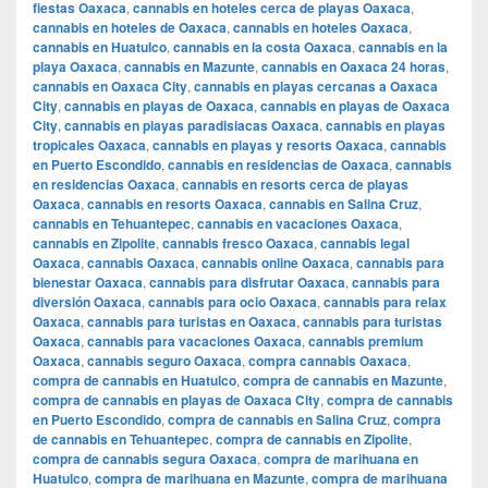
fiestas Oaxaca
,
cannabis en hoteles cerca de playas Oaxaca
,
cannabis en hoteles de Oaxaca
,
cannabis en hoteles Oaxaca
,
cannabis en Huatulco
,
cannabis en la costa Oaxaca
,
cannabis en la
playa Oaxaca
,
cannabis en Mazunte
,
cannabis en Oaxaca 24 horas
,
cannabis en Oaxaca City
,
cannabis en playas cercanas a Oaxaca
City
,
cannabis en playas de Oaxaca
,
cannabis en playas de Oaxaca
City
,
cannabis en playas paradisiacas Oaxaca
,
cannabis en playas
tropicales Oaxaca
,
cannabis en playas y resorts Oaxaca
,
cannabis
en Puerto Escondido
,
cannabis en residencias de Oaxaca
,
cannabis
en residencias Oaxaca
,
cannabis en resorts cerca de playas
Oaxaca
,
cannabis en resorts Oaxaca
,
cannabis en Salina Cruz
,
cannabis en Tehuantepec
,
cannabis en vacaciones Oaxaca
,
cannabis en Zipolite
,
cannabis fresco Oaxaca
,
cannabis legal
Oaxaca
,
cannabis Oaxaca
,
cannabis online Oaxaca
,
cannabis para
bienestar Oaxaca
,
cannabis para disfrutar Oaxaca
,
cannabis para
diversión Oaxaca
,
cannabis para ocio Oaxaca
,
cannabis para relax
Oaxaca
,
cannabis para turistas en Oaxaca
,
cannabis para turistas
Oaxaca
,
cannabis para vacaciones Oaxaca
,
cannabis premium
Oaxaca
,
cannabis seguro Oaxaca
,
compra cannabis Oaxaca
,
compra de cannabis en Huatulco
,
compra de cannabis en Mazunte
,
compra de cannabis en playas de Oaxaca City
,
compra de cannabis
en Puerto Escondido
,
compra de cannabis en Salina Cruz
,
compra
de cannabis en Tehuantepec
,
compra de cannabis en Zipolite
,
compra de cannabis segura Oaxaca
,
compra de marihuana en
Huatulco
,
compra de marihuana en Mazunte
,
compra de marihuana