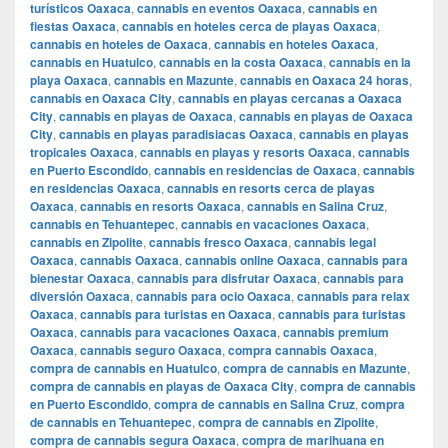
turísticos Oaxaca
,
cannabis en eventos Oaxaca
,
cannabis en
fiestas Oaxaca
,
cannabis en hoteles cerca de playas Oaxaca
,
cannabis en hoteles de Oaxaca
,
cannabis en hoteles Oaxaca
,
cannabis en Huatulco
,
cannabis en la costa Oaxaca
,
cannabis en la
playa Oaxaca
,
cannabis en Mazunte
,
cannabis en Oaxaca 24 horas
,
cannabis en Oaxaca City
,
cannabis en playas cercanas a Oaxaca
City
,
cannabis en playas de Oaxaca
,
cannabis en playas de Oaxaca
City
,
cannabis en playas paradisiacas Oaxaca
,
cannabis en playas
tropicales Oaxaca
,
cannabis en playas y resorts Oaxaca
,
cannabis
en Puerto Escondido
,
cannabis en residencias de Oaxaca
,
cannabis
en residencias Oaxaca
,
cannabis en resorts cerca de playas
Oaxaca
,
cannabis en resorts Oaxaca
,
cannabis en Salina Cruz
,
cannabis en Tehuantepec
,
cannabis en vacaciones Oaxaca
,
cannabis en Zipolite
,
cannabis fresco Oaxaca
,
cannabis legal
Oaxaca
,
cannabis Oaxaca
,
cannabis online Oaxaca
,
cannabis para
bienestar Oaxaca
,
cannabis para disfrutar Oaxaca
,
cannabis para
diversión Oaxaca
,
cannabis para ocio Oaxaca
,
cannabis para relax
Oaxaca
,
cannabis para turistas en Oaxaca
,
cannabis para turistas
Oaxaca
,
cannabis para vacaciones Oaxaca
,
cannabis premium
Oaxaca
,
cannabis seguro Oaxaca
,
compra cannabis Oaxaca
,
compra de cannabis en Huatulco
,
compra de cannabis en Mazunte
,
compra de cannabis en playas de Oaxaca City
,
compra de cannabis
en Puerto Escondido
,
compra de cannabis en Salina Cruz
,
compra
de cannabis en Tehuantepec
,
compra de cannabis en Zipolite
,
compra de cannabis segura Oaxaca
,
compra de marihuana en