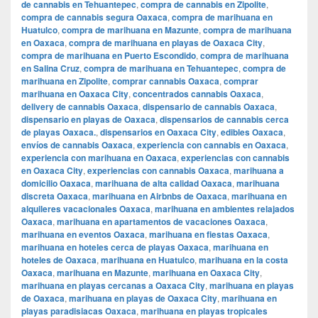
de cannabis en Tehuantepec
,
compra de cannabis en Zipolite
,
compra de cannabis segura Oaxaca
,
compra de marihuana en
Huatulco
,
compra de marihuana en Mazunte
,
compra de marihuana
en Oaxaca
,
compra de marihuana en playas de Oaxaca City
,
compra de marihuana en Puerto Escondido
,
compra de marihuana
en Salina Cruz
,
compra de marihuana en Tehuantepec
,
compra de
marihuana en Zipolite
,
comprar cannabis Oaxaca
,
comprar
marihuana en Oaxaca City
,
concentrados cannabis Oaxaca
,
delivery de cannabis Oaxaca
,
dispensario de cannabis Oaxaca
,
dispensario en playas de Oaxaca
,
dispensarios de cannabis cerca
de playas Oaxaca.
,
dispensarios en Oaxaca City
,
edibles Oaxaca
,
envíos de cannabis Oaxaca
,
experiencia con cannabis en Oaxaca
,
experiencia con marihuana en Oaxaca
,
experiencias con cannabis
en Oaxaca City
,
experiencias con cannabis Oaxaca
,
marihuana a
domicilio Oaxaca
,
marihuana de alta calidad Oaxaca
,
marihuana
discreta Oaxaca
,
marihuana en Airbnbs de Oaxaca
,
marihuana en
alquileres vacacionales Oaxaca
,
marihuana en ambientes relajados
Oaxaca
,
marihuana en apartamentos de vacaciones Oaxaca
,
marihuana en eventos Oaxaca
,
marihuana en fiestas Oaxaca
,
marihuana en hoteles cerca de playas Oaxaca
,
marihuana en
hoteles de Oaxaca
,
marihuana en Huatulco
,
marihuana en la costa
Oaxaca
,
marihuana en Mazunte
,
marihuana en Oaxaca City
,
marihuana en playas cercanas a Oaxaca City
,
marihuana en playas
de Oaxaca
,
marihuana en playas de Oaxaca City
,
marihuana en
playas paradisiacas Oaxaca
,
marihuana en playas tropicales