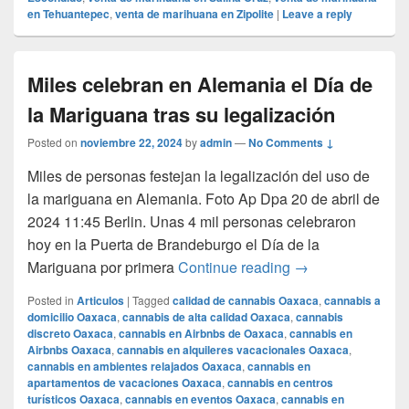
en Tehuantepec
,
venta de marihuana en Zipolite
|
Leave a reply
Miles celebran en Alemania el Día de
la Mariguana tras su legalización
Posted on
noviembre 22, 2024
by
admin
—
No Comments ↓
Miles de personas festejan la legalización del uso de
la mariguana en Alemania. Foto Ap Dpa 20 de abril de
2024 11:45 Berlin. Unas 4 mil personas celebraron
hoy en la Puerta de Brandeburgo el Día de la
Miles celebran en
Mariguana por primera
Continue reading
→
Posted in
Articulos
|
Tagged
calidad de cannabis Oaxaca
,
cannabis a
domicilio Oaxaca
,
cannabis de alta calidad Oaxaca
,
cannabis
discreto Oaxaca
,
cannabis en Airbnbs de Oaxaca
,
cannabis en
Airbnbs Oaxaca
,
cannabis en alquileres vacacionales Oaxaca
,
cannabis en ambientes relajados Oaxaca
,
cannabis en
apartamentos de vacaciones Oaxaca
,
cannabis en centros
turísticos Oaxaca
,
cannabis en eventos Oaxaca
,
cannabis en