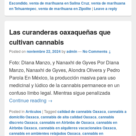
Escondido
,
venta de marihuana en Salina Cruz
,
venta de marihuana
en Tehuantepec
,
venta de marihuana en Zipolite
|
Leave a reply
Las curanderas oaxaqueñas que
cultivan cannabis
Posted on
noviembre 22, 2024
by
admin
—
No Comments ↓
Foto: Diana Manzo, y Nanaxhi de Gyves Por Diana
Manzo, Nanaxhi de Gyves, Alondra Olivera y Pedro
Parola En México, la producción masiva para uso
medicinal y lúdico de la cannabis permanece en un
confuso limbo legal. Mientras sigue penalizada
Las curanderas oaxaqueñas que cultivan
Continue reading
→
Posted in
Articulos
|
Tagged
calidad de cannabis Oaxaca
,
cannabis a
domicilio Oaxaca
,
cannabis de alta calidad Oaxaca
,
cannabis
discreto Oaxaca
,
cannabis en Airbnbs de Oaxaca
,
cannabis en
Airbnbs Oaxaca
,
cannabis en alquileres vacacionales Oaxaca
,
cannabis en ambientes relajados Oaxaca
,
cannabis en