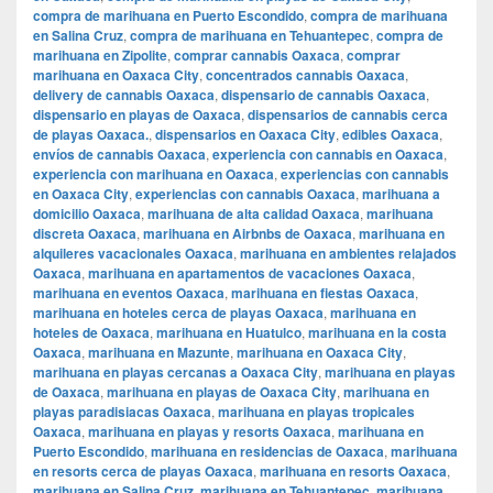
compra de marihuana en Puerto Escondido
,
compra de marihuana
en Salina Cruz
,
compra de marihuana en Tehuantepec
,
compra de
marihuana en Zipolite
,
comprar cannabis Oaxaca
,
comprar
marihuana en Oaxaca City
,
concentrados cannabis Oaxaca
,
delivery de cannabis Oaxaca
,
dispensario de cannabis Oaxaca
,
dispensario en playas de Oaxaca
,
dispensarios de cannabis cerca
de playas Oaxaca.
,
dispensarios en Oaxaca City
,
edibles Oaxaca
,
envíos de cannabis Oaxaca
,
experiencia con cannabis en Oaxaca
,
experiencia con marihuana en Oaxaca
,
experiencias con cannabis
en Oaxaca City
,
experiencias con cannabis Oaxaca
,
marihuana a
domicilio Oaxaca
,
marihuana de alta calidad Oaxaca
,
marihuana
discreta Oaxaca
,
marihuana en Airbnbs de Oaxaca
,
marihuana en
alquileres vacacionales Oaxaca
,
marihuana en ambientes relajados
Oaxaca
,
marihuana en apartamentos de vacaciones Oaxaca
,
marihuana en eventos Oaxaca
,
marihuana en fiestas Oaxaca
,
marihuana en hoteles cerca de playas Oaxaca
,
marihuana en
hoteles de Oaxaca
,
marihuana en Huatulco
,
marihuana en la costa
Oaxaca
,
marihuana en Mazunte
,
marihuana en Oaxaca City
,
marihuana en playas cercanas a Oaxaca City
,
marihuana en playas
de Oaxaca
,
marihuana en playas de Oaxaca City
,
marihuana en
playas paradisiacas Oaxaca
,
marihuana en playas tropicales
Oaxaca
,
marihuana en playas y resorts Oaxaca
,
marihuana en
Puerto Escondido
,
marihuana en residencias de Oaxaca
,
marihuana
en resorts cerca de playas Oaxaca
,
marihuana en resorts Oaxaca
,
marihuana en Salina Cruz
,
marihuana en Tehuantepec
,
marihuana