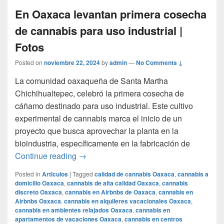
En Oaxaca levantan primera cosecha
de cannabis para uso industrial |
Fotos
Posted on
noviembre 22, 2024
by
admin
—
No Comments ↓
La comunidad oaxaqueña de Santa Martha
Chichihualtepec, celebró la primera cosecha de
cáñamo destinado para uso industrial. Este cultivo
experimental de cannabis marca el inicio de un
proyecto que busca aprovechar la planta en la
bioindustria, específicamente en la fabricación de
En Oaxaca levantan primera cosecha de c
Continue reading
→
Posted in
Articulos
|
Tagged
calidad de cannabis Oaxaca
,
cannabis a
domicilio Oaxaca
,
cannabis de alta calidad Oaxaca
,
cannabis
discreto Oaxaca
,
cannabis en Airbnbs de Oaxaca
,
cannabis en
Airbnbs Oaxaca
,
cannabis en alquileres vacacionales Oaxaca
,
cannabis en ambientes relajados Oaxaca
,
cannabis en
apartamentos de vacaciones Oaxaca
,
cannabis en centros