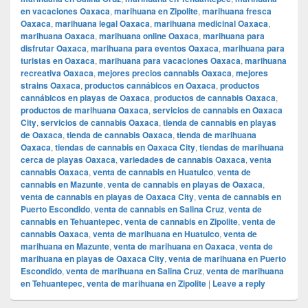
en vacaciones Oaxaca
,
marihuana en Zipolite
,
marihuana fresca
Oaxaca
,
marihuana legal Oaxaca
,
marihuana medicinal Oaxaca
,
marihuana Oaxaca
,
marihuana online Oaxaca
,
marihuana para
disfrutar Oaxaca
,
marihuana para eventos Oaxaca
,
marihuana para
turistas en Oaxaca
,
marihuana para vacaciones Oaxaca
,
marihuana
recreativa Oaxaca
,
mejores precios cannabis Oaxaca
,
mejores
strains Oaxaca
,
productos cannábicos en Oaxaca
,
productos
cannábicos en playas de Oaxaca
,
productos de cannabis Oaxaca
,
productos de marihuana Oaxaca
,
servicios de cannabis en Oaxaca
City
,
servicios de cannabis Oaxaca
,
tienda de cannabis en playas
de Oaxaca
,
tienda de cannabis Oaxaca
,
tienda de marihuana
Oaxaca
,
tiendas de cannabis en Oaxaca City
,
tiendas de marihuana
cerca de playas Oaxaca
,
variedades de cannabis Oaxaca
,
venta
cannabis Oaxaca
,
venta de cannabis en Huatulco
,
venta de
cannabis en Mazunte
,
venta de cannabis en playas de Oaxaca
,
venta de cannabis en playas de Oaxaca City
,
venta de cannabis en
Puerto Escondido
,
venta de cannabis en Salina Cruz
,
venta de
cannabis en Tehuantepec
,
venta de cannabis en Zipolite
,
venta de
cannabis Oaxaca
,
venta de marihuana en Huatulco
,
venta de
marihuana en Mazunte
,
venta de marihuana en Oaxaca
,
venta de
marihuana en playas de Oaxaca City
,
venta de marihuana en Puerto
Escondido
,
venta de marihuana en Salina Cruz
,
venta de marihuana
en Tehuantepec
,
venta de marihuana en Zipolite
|
Leave a reply