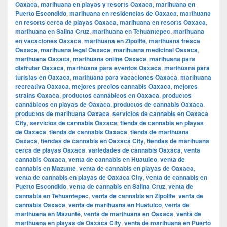
Oaxaca
,
marihuana en playas y resorts Oaxaca
,
marihuana en
Puerto Escondido
,
marihuana en residencias de Oaxaca
,
marihuana
en resorts cerca de playas Oaxaca
,
marihuana en resorts Oaxaca
,
marihuana en Salina Cruz
,
marihuana en Tehuantepec
,
marihuana
en vacaciones Oaxaca
,
marihuana en Zipolite
,
marihuana fresca
Oaxaca
,
marihuana legal Oaxaca
,
marihuana medicinal Oaxaca
,
marihuana Oaxaca
,
marihuana online Oaxaca
,
marihuana para
disfrutar Oaxaca
,
marihuana para eventos Oaxaca
,
marihuana para
turistas en Oaxaca
,
marihuana para vacaciones Oaxaca
,
marihuana
recreativa Oaxaca
,
mejores precios cannabis Oaxaca
,
mejores
strains Oaxaca
,
productos cannábicos en Oaxaca
,
productos
cannábicos en playas de Oaxaca
,
productos de cannabis Oaxaca
,
productos de marihuana Oaxaca
,
servicios de cannabis en Oaxaca
City
,
servicios de cannabis Oaxaca
,
tienda de cannabis en playas
de Oaxaca
,
tienda de cannabis Oaxaca
,
tienda de marihuana
Oaxaca
,
tiendas de cannabis en Oaxaca City
,
tiendas de marihuana
cerca de playas Oaxaca
,
variedades de cannabis Oaxaca
,
venta
cannabis Oaxaca
,
venta de cannabis en Huatulco
,
venta de
cannabis en Mazunte
,
venta de cannabis en playas de Oaxaca
,
venta de cannabis en playas de Oaxaca City
,
venta de cannabis en
Puerto Escondido
,
venta de cannabis en Salina Cruz
,
venta de
cannabis en Tehuantepec
,
venta de cannabis en Zipolite
,
venta de
cannabis Oaxaca
,
venta de marihuana en Huatulco
,
venta de
marihuana en Mazunte
,
venta de marihuana en Oaxaca
,
venta de
marihuana en playas de Oaxaca City
,
venta de marihuana en Puerto