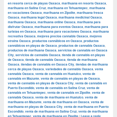
en resorts cerca de playas Oaxaca
,
marihuana en resorts Oaxaca
,
marihuana en Salina Cruz
,
marihuana en Tehuantepec
,
marihuana
en vacaciones Oaxaca
,
marihuana en Zipolite
,
marihuana fresca
Oaxaca
,
marihuana legal Oaxaca
,
marihuana medicinal Oaxaca
,
marihuana Oaxaca
,
marihuana online Oaxaca
,
marihuana para
disfrutar Oaxaca
,
marihuana para eventos Oaxaca
,
marihuana para
turistas en Oaxaca
,
marihuana para vacaciones Oaxaca
,
marihuana
recreativa Oaxaca
,
mejores precios cannabis Oaxaca
,
mejores
strains Oaxaca
,
productos cannábicos en Oaxaca
,
productos
cannábicos en playas de Oaxaca
,
productos de cannabis Oaxaca
,
productos de marihuana Oaxaca
,
servicios de cannabis en Oaxaca
City
,
servicios de cannabis Oaxaca
,
tienda de cannabis en playas
de Oaxaca
,
tienda de cannabis Oaxaca
,
tienda de marihuana
Oaxaca
,
tiendas de cannabis en Oaxaca City
,
tiendas de marihuana
cerca de playas Oaxaca
,
variedades de cannabis Oaxaca
,
venta
cannabis Oaxaca
,
venta de cannabis en Huatulco
,
venta de
cannabis en Mazunte
,
venta de cannabis en playas de Oaxaca
,
venta de cannabis en playas de Oaxaca City
,
venta de cannabis en
Puerto Escondido
,
venta de cannabis en Salina Cruz
,
venta de
cannabis en Tehuantepec
,
venta de cannabis en Zipolite
,
venta de
cannabis Oaxaca
,
venta de marihuana en Huatulco
,
venta de
marihuana en Mazunte
,
venta de marihuana en Oaxaca
,
venta de
marihuana en playas de Oaxaca City
,
venta de marihuana en Puerto
Escondido
,
venta de marihuana en Salina Cruz
,
venta de marihuana
en Tehuantepec
,
venta de marihuana en Zipolite
|
Leave a reply