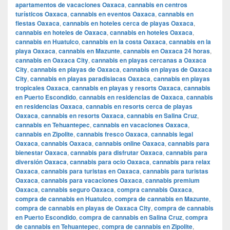
apartamentos de vacaciones Oaxaca
,
cannabis en centros
turísticos Oaxaca
,
cannabis en eventos Oaxaca
,
cannabis en
fiestas Oaxaca
,
cannabis en hoteles cerca de playas Oaxaca
,
cannabis en hoteles de Oaxaca
,
cannabis en hoteles Oaxaca
,
cannabis en Huatulco
,
cannabis en la costa Oaxaca
,
cannabis en la
playa Oaxaca
,
cannabis en Mazunte
,
cannabis en Oaxaca 24 horas
,
cannabis en Oaxaca City
,
cannabis en playas cercanas a Oaxaca
City
,
cannabis en playas de Oaxaca
,
cannabis en playas de Oaxaca
City
,
cannabis en playas paradisiacas Oaxaca
,
cannabis en playas
tropicales Oaxaca
,
cannabis en playas y resorts Oaxaca
,
cannabis
en Puerto Escondido
,
cannabis en residencias de Oaxaca
,
cannabis
en residencias Oaxaca
,
cannabis en resorts cerca de playas
Oaxaca
,
cannabis en resorts Oaxaca
,
cannabis en Salina Cruz
,
cannabis en Tehuantepec
,
cannabis en vacaciones Oaxaca
,
cannabis en Zipolite
,
cannabis fresco Oaxaca
,
cannabis legal
Oaxaca
,
cannabis Oaxaca
,
cannabis online Oaxaca
,
cannabis para
bienestar Oaxaca
,
cannabis para disfrutar Oaxaca
,
cannabis para
diversión Oaxaca
,
cannabis para ocio Oaxaca
,
cannabis para relax
Oaxaca
,
cannabis para turistas en Oaxaca
,
cannabis para turistas
Oaxaca
,
cannabis para vacaciones Oaxaca
,
cannabis premium
Oaxaca
,
cannabis seguro Oaxaca
,
compra cannabis Oaxaca
,
compra de cannabis en Huatulco
,
compra de cannabis en Mazunte
,
compra de cannabis en playas de Oaxaca City
,
compra de cannabis
en Puerto Escondido
,
compra de cannabis en Salina Cruz
,
compra
de cannabis en Tehuantepec
,
compra de cannabis en Zipolite
,