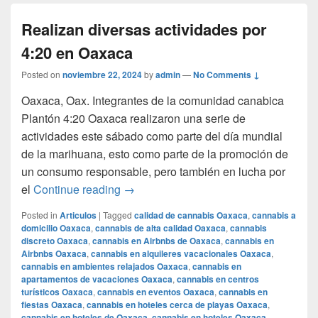
Realizan diversas actividades por
4:20 en Oaxaca
Posted on
noviembre 22, 2024
by
admin
—
No Comments ↓
Oaxaca, Oax. Integrantes de la comunidad canabica
Plantón 4:20 Oaxaca realizaron una serie de
actividades este sábado como parte del día mundial
de la marihuana, esto como parte de la promoción de
un consumo responsable, pero también en lucha por
Realizan diversas actividades por 4:2
el
Continue reading
→
Posted in
Articulos
|
Tagged
calidad de cannabis Oaxaca
,
cannabis a
domicilio Oaxaca
,
cannabis de alta calidad Oaxaca
,
cannabis
discreto Oaxaca
,
cannabis en Airbnbs de Oaxaca
,
cannabis en
Airbnbs Oaxaca
,
cannabis en alquileres vacacionales Oaxaca
,
cannabis en ambientes relajados Oaxaca
,
cannabis en
apartamentos de vacaciones Oaxaca
,
cannabis en centros
turísticos Oaxaca
,
cannabis en eventos Oaxaca
,
cannabis en
fiestas Oaxaca
,
cannabis en hoteles cerca de playas Oaxaca
,
cannabis en hoteles de Oaxaca
,
cannabis en hoteles Oaxaca
,