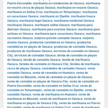
Puerto Escondido
,
marihuana en residencias de Oaxaca
,
marihuana
en resorts cerca de playas Oaxaca
,
marihuana en resorts Oaxaca
,
marihuana en Salina Cruz
,
marihuana en Tehuantepec
,
marihuana
en vacaciones Oaxaca
,
marihuana en Zipolite
,
marihuana fresca
Oaxaca
,
marihuana legal Oaxaca
,
marihuana medicinal Oaxaca
,
marihuana Oaxaca
,
marihuana online Oaxaca
,
marihuana para
disfrutar Oaxaca
,
marihuana para eventos Oaxaca
,
marihuana para
turistas en Oaxaca
,
marihuana para vacaciones Oaxaca
,
marihuana
recreativa Oaxaca
,
mejores precios cannabis Oaxaca
,
mejores
strains Oaxaca
,
productos cannábicos en Oaxaca
,
productos
cannábicos en playas de Oaxaca
,
productos de cannabis Oaxaca
,
productos de marihuana Oaxaca
,
servicios de cannabis en Oaxaca
City
,
servicios de cannabis Oaxaca
,
tienda de cannabis en playas
de Oaxaca
,
tienda de cannabis Oaxaca
,
tienda de marihuana
Oaxaca
,
tiendas de cannabis en Oaxaca City
,
tiendas de marihuana
cerca de playas Oaxaca
,
variedades de cannabis Oaxaca
,
venta
cannabis Oaxaca
,
venta de cannabis en Huatulco
,
venta de
cannabis en Mazunte
,
venta de cannabis en playas de Oaxaca
,
venta de cannabis en playas de Oaxaca City
,
venta de cannabis en
Puerto Escondido
,
venta de cannabis en Salina Cruz
,
venta de
cannabis en Tehuantepec
,
venta de cannabis en Zipolite
,
venta de
cannabis Oaxaca
,
venta de marihuana en Huatulco
,
venta de
marihuana en Mazunte
,
venta de marihuana en Oaxaca
,
venta de
marihuana en playas de Oaxaca City
,
venta de marihuana en Puerto
Escondido
,
venta de marihuana en Salina Cruz
,
venta de marihuana