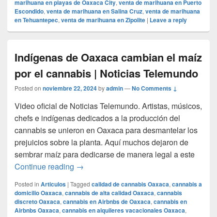
marihuana en playas de Oaxaca City
,
venta de marihuana en Puerto
Escondido
,
venta de marihuana en Salina Cruz
,
venta de marihuana
en Tehuantepec
,
venta de marihuana en Zipolite
|
Leave a reply
Indígenas de Oaxaca cambian el maíz
por el cannabis | Noticias Telemundo
Posted on
noviembre 22, 2024
by
admin
—
No Comments ↓
Video oficial de Noticias Telemundo. Artistas, músicos,
chefs e indígenas dedicados a la producción del
cannabis se unieron en Oaxaca para desmantelar los
prejuicios sobre la planta. Aquí muchos dejaron de
sembrar maíz para dedicarse de manera legal a este
Indígenas de Oaxaca cambian el maíz por
Continue reading
→
Posted in
Articulos
|
Tagged
calidad de cannabis Oaxaca
,
cannabis a
domicilio Oaxaca
,
cannabis de alta calidad Oaxaca
,
cannabis
discreto Oaxaca
,
cannabis en Airbnbs de Oaxaca
,
cannabis en
Airbnbs Oaxaca
,
cannabis en alquileres vacacionales Oaxaca
,