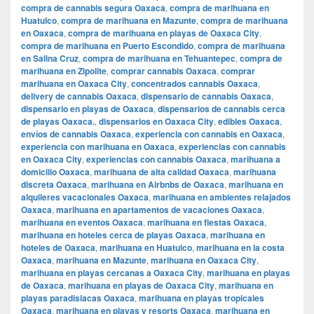
compra de cannabis segura Oaxaca
,
compra de marihuana en
Huatulco
,
compra de marihuana en Mazunte
,
compra de marihuana
en Oaxaca
,
compra de marihuana en playas de Oaxaca City
,
compra de marihuana en Puerto Escondido
,
compra de marihuana
en Salina Cruz
,
compra de marihuana en Tehuantepec
,
compra de
marihuana en Zipolite
,
comprar cannabis Oaxaca
,
comprar
marihuana en Oaxaca City
,
concentrados cannabis Oaxaca
,
delivery de cannabis Oaxaca
,
dispensario de cannabis Oaxaca
,
dispensario en playas de Oaxaca
,
dispensarios de cannabis cerca
de playas Oaxaca.
,
dispensarios en Oaxaca City
,
edibles Oaxaca
,
envíos de cannabis Oaxaca
,
experiencia con cannabis en Oaxaca
,
experiencia con marihuana en Oaxaca
,
experiencias con cannabis
en Oaxaca City
,
experiencias con cannabis Oaxaca
,
marihuana a
domicilio Oaxaca
,
marihuana de alta calidad Oaxaca
,
marihuana
discreta Oaxaca
,
marihuana en Airbnbs de Oaxaca
,
marihuana en
alquileres vacacionales Oaxaca
,
marihuana en ambientes relajados
Oaxaca
,
marihuana en apartamentos de vacaciones Oaxaca
,
marihuana en eventos Oaxaca
,
marihuana en fiestas Oaxaca
,
marihuana en hoteles cerca de playas Oaxaca
,
marihuana en
hoteles de Oaxaca
,
marihuana en Huatulco
,
marihuana en la costa
Oaxaca
,
marihuana en Mazunte
,
marihuana en Oaxaca City
,
marihuana en playas cercanas a Oaxaca City
,
marihuana en playas
de Oaxaca
,
marihuana en playas de Oaxaca City
,
marihuana en
playas paradisiacas Oaxaca
,
marihuana en playas tropicales
Oaxaca
,
marihuana en playas y resorts Oaxaca
,
marihuana en