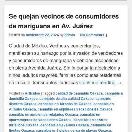
Se quejan vecinos de consumidores
de mariguana en Av. Juárez
Posted on
noviembre 22, 2024
by
admin
—
No Comments ↓
Ciudad de México. Vecinos y comerciantes,
manifiestan su hartazgo por la invasión de vendedores
y consumidores de mariguana y bebidas alcohólicas
en plena Avenida Juárez. Sin importar la afectación a
niños, adultos mayores, familias completas residentes
Se que
en la calle, transeúntes, turísticas
Continue reading
→
Posted in
Articulos
|
Tagged
calidad de cannabis Oaxaca
,
cannabis a
domicilio Oaxaca
,
cannabis de alta calidad Oaxaca
,
cannabis
discreto Oaxaca
,
cannabis en Airbnbs de Oaxaca
,
cannabis en
Airbnbs Oaxaca
,
cannabis en alquileres vacacionales Oaxaca
,
cannabis en ambientes relajados Oaxaca
,
cannabis en
apartamentos de vacaciones Oaxaca
,
cannabis en centros
turísticos Oaxaca
,
cannabis en eventos Oaxaca
,
cannabis en
fiestas Oaxaca
,
cannabis en hoteles cerca de playas Oaxaca
,