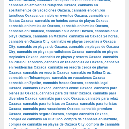
cannabis en ambientes relajados Oaxaca
,
cannabis en
apartamentos de vacaciones Oaxaca
,
cannabis en centros
turísticos Oaxaca
,
cannabis en eventos Oaxaca
,
cannabis en
fiestas Oaxaca
,
cannabis en hoteles cerca de playas Oaxaca
,
cannabis en hoteles de Oaxaca
,
cannabis en hoteles Oaxaca
,
cannabis en Huatulco
,
cannabis en la costa Oaxaca
,
cannabis en la
playa Oaxaca
,
cannabis en Mazunte
,
cannabis en Oaxaca 24 horas
,
cannabis en Oaxaca City
,
cannabis en playas cercanas a Oaxaca
City
,
cannabis en playas de Oaxaca
,
cannabis en playas de Oaxaca
City
,
cannabis en playas paradisiacas Oaxaca
,
cannabis en playas
tropicales Oaxaca
,
cannabis en playas y resorts Oaxaca
,
cannabis
en Puerto Escondido
,
cannabis en residencias de Oaxaca
,
cannabis
en residencias Oaxaca
,
cannabis en resorts cerca de playas
Oaxaca
,
cannabis en resorts Oaxaca
,
cannabis en Salina Cruz
,
cannabis en Tehuantepec
,
cannabis en vacaciones Oaxaca
,
cannabis en Zipolite
,
cannabis fresco Oaxaca
,
cannabis legal
Oaxaca
,
cannabis Oaxaca
,
cannabis online Oaxaca
,
cannabis para
bienestar Oaxaca
,
cannabis para disfrutar Oaxaca
,
cannabis para
diversión Oaxaca
,
cannabis para ocio Oaxaca
,
cannabis para relax
Oaxaca
,
cannabis para turistas en Oaxaca
,
cannabis para turistas
Oaxaca
,
cannabis para vacaciones Oaxaca
,
cannabis premium
Oaxaca
,
cannabis seguro Oaxaca
,
compra cannabis Oaxaca
,
compra de cannabis en Huatulco
,
compra de cannabis en Mazunte
,
compra de cannabis en playas de Oaxaca City
,
compra de cannabis