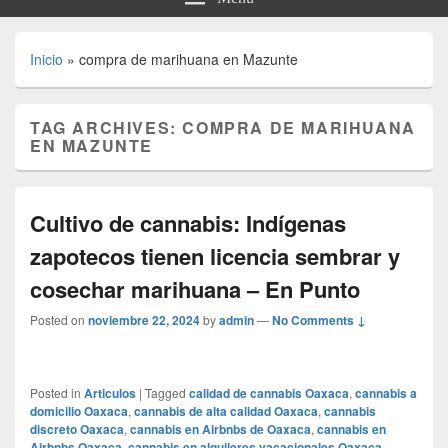
Inicio
»
compra de marihuana en Mazunte
TAG ARCHIVES:
COMPRA DE MARIHUANA
EN MAZUNTE
Cultivo de cannabis: Indígenas
zapotecos tienen licencia sembrar y
cosechar marihuana – En Punto
Posted on
noviembre 22, 2024
by
admin
—
No Comments ↓
Posted in
Articulos
|
Tagged
calidad de cannabis Oaxaca
,
cannabis a
domicilio Oaxaca
,
cannabis de alta calidad Oaxaca
,
cannabis
discreto Oaxaca
,
cannabis en Airbnbs de Oaxaca
,
cannabis en
Airbnbs Oaxaca
,
cannabis en alquileres vacacionales Oaxaca
,