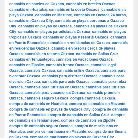
cannabis en hoteles de Oaxaca
,
cannabis en hoteles Oaxaca
,
cannabis en Huatulco
,
cannabis en la costa Oaxaca
,
cannabis en la
playa Oaxaca
,
cannabis en Mazunte
,
cannabis en Oaxaca 24 horas
,
cannabis en Oaxaca City
,
cannabis en playas cercanas a Oaxaca
City
,
cannabis en playas de Oaxaca
,
cannabis en playas de Oaxaca
City
,
cannabis en playas paradisiacas Oaxaca
,
cannabis en playas
tropicales Oaxaca
,
cannabis en playas y resorts Oaxaca
,
cannabis
en Puerto Escondido
,
cannabis en residencias de Oaxaca
,
cannabis
en residencias Oaxaca
,
cannabis en resorts cerca de playas
Oaxaca
,
cannabis en resorts Oaxaca
,
cannabis en Salina Cruz
,
cannabis en Tehuantepec
,
cannabis en vacaciones Oaxaca
,
cannabis en Zipolite
,
cannabis fresco Oaxaca
,
cannabis legal
Oaxaca
,
cannabis Oaxaca
,
cannabis online Oaxaca
,
cannabis para
bienestar Oaxaca
,
cannabis para disfrutar Oaxaca
,
cannabis para
diversión Oaxaca
,
cannabis para ocio Oaxaca
,
cannabis para relax
Oaxaca
,
cannabis para turistas en Oaxaca
,
cannabis para turistas
Oaxaca
,
cannabis para vacaciones Oaxaca
,
cannabis premium
Oaxaca
,
cannabis seguro Oaxaca
,
compra cannabis Oaxaca
,
compra de cannabis en Huatulco
,
compra de cannabis en Mazunte
,
compra de cannabis en playas de Oaxaca City
,
compra de cannabis
en Puerto Escondido
,
compra de cannabis en Salina Cruz
,
compra
de cannabis en Tehuantepec
,
compra de cannabis en Zipolite
,
compra de cannabis segura Oaxaca
,
compra de marihuana en
Huatulco
,
compra de marihuana en Mazunte
,
compra de marihuana
en Oaxaca
,
compra de marihuana en playas de Oaxaca City
,