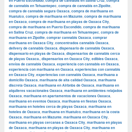
en Puerto Escondido
,
compra de cannabis en Salina Cruz
,
compra
de cannabis en Tehuantepec
,
compra de cannabis en Zipolite
,
compra de cannabis segura Oaxaca
,
compra de marihuana en
Huatulco
,
compra de marihuana en Mazunte
,
compra de marihuana
en Oaxaca
,
compra de marihuana en playas de Oaxaca City
,
compra de marihuana en Puerto Escondido
,
compra de marihuana
en Salina Cruz
,
compra de marihuana en Tehuantepec
,
compra de
marihuana en Zipolite
,
comprar cannabis Oaxaca
,
comprar
marihuana en Oaxaca City
,
concentrados cannabis Oaxaca
,
delivery de cannabis Oaxaca
,
dispensario de cannabis Oaxaca
,
dispensario en playas de Oaxaca
,
dispensarios de cannabis cerca
de playas Oaxaca.
,
dispensarios en Oaxaca City
,
edibles Oaxaca
,
envíos de cannabis Oaxaca
,
experiencia con cannabis en Oaxaca
,
experiencia con marihuana en Oaxaca
,
experiencias con cannabis
en Oaxaca City
,
experiencias con cannabis Oaxaca
,
marihuana a
domicilio Oaxaca
,
marihuana de alta calidad Oaxaca
,
marihuana
discreta Oaxaca
,
marihuana en Airbnbs de Oaxaca
,
marihuana en
alquileres vacacionales Oaxaca
,
marihuana en ambientes relajados
Oaxaca
,
marihuana en apartamentos de vacaciones Oaxaca
,
marihuana en eventos Oaxaca
,
marihuana en fiestas Oaxaca
,
marihuana en hoteles cerca de playas Oaxaca
,
marihuana en
hoteles de Oaxaca
,
marihuana en Huatulco
,
marihuana en la costa
Oaxaca
,
marihuana en Mazunte
,
marihuana en Oaxaca City
,
marihuana en playas cercanas a Oaxaca City
,
marihuana en playas
de Oaxaca
,
marihuana en playas de Oaxaca City
,
marihuana en