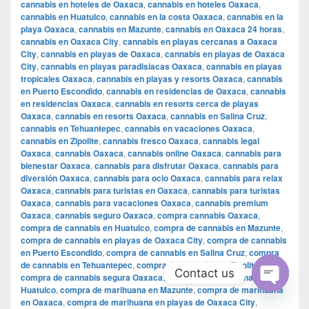
cannabis en hoteles de Oaxaca
,
cannabis en hoteles Oaxaca
,
cannabis en Huatulco
,
cannabis en la costa Oaxaca
,
cannabis en la
playa Oaxaca
,
cannabis en Mazunte
,
cannabis en Oaxaca 24 horas
,
cannabis en Oaxaca City
,
cannabis en playas cercanas a Oaxaca
City
,
cannabis en playas de Oaxaca
,
cannabis en playas de Oaxaca
City
,
cannabis en playas paradisiacas Oaxaca
,
cannabis en playas
tropicales Oaxaca
,
cannabis en playas y resorts Oaxaca
,
cannabis
en Puerto Escondido
,
cannabis en residencias de Oaxaca
,
cannabis
en residencias Oaxaca
,
cannabis en resorts cerca de playas
Oaxaca
,
cannabis en resorts Oaxaca
,
cannabis en Salina Cruz
,
cannabis en Tehuantepec
,
cannabis en vacaciones Oaxaca
,
cannabis en Zipolite
,
cannabis fresco Oaxaca
,
cannabis legal
Oaxaca
,
cannabis Oaxaca
,
cannabis online Oaxaca
,
cannabis para
bienestar Oaxaca
,
cannabis para disfrutar Oaxaca
,
cannabis para
diversión Oaxaca
,
cannabis para ocio Oaxaca
,
cannabis para relax
Oaxaca
,
cannabis para turistas en Oaxaca
,
cannabis para turistas
Oaxaca
,
cannabis para vacaciones Oaxaca
,
cannabis premium
Oaxaca
,
cannabis seguro Oaxaca
,
compra cannabis Oaxaca
,
compra de cannabis en Huatulco
,
compra de cannabis en Mazunte
,
compra de cannabis en playas de Oaxaca City
,
compra de cannabis
en Puerto Escondido
,
compra de cannabis en Salina Cruz
,
compra
de cannabis en Tehuantepec
,
compra de cannabis en Zipolite
,
Contact us
compra de cannabis segura Oaxaca
,
compra de marihuana en
Huatulco
,
compra de marihuana en Mazunte
,
compra de marihuana
Open
en Oaxaca
,
compra de marihuana en playas de Oaxaca City
,