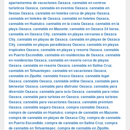
apartamentos de vacaciones Oaxaca
,
cannabis en centros
turísticos Oaxaca
,
cannabis en eventos Oaxaca
,
cannabis en
fiestas Oaxaca
,
cannabis en hoteles cerca de playas Oaxaca
,
cannabis en hoteles de Oaxaca
,
cannabis en hoteles Oaxaca
,
cannabis en Huatulco
,
cannabis en la costa Oaxaca
,
cannabis en la
playa Oaxaca
,
cannabis en Mazunte
,
cannabis en Oaxaca 24 horas
,
cannabis en Oaxaca City
,
cannabis en playas cercanas a Oaxaca
City
,
cannabis en playas de Oaxaca
,
cannabis en playas de Oaxaca
City
,
cannabis en playas paradisiacas Oaxaca
,
cannabis en playas
tropicales Oaxaca
,
cannabis en playas y resorts Oaxaca
,
cannabis
en Puerto Escondido
,
cannabis en residencias de Oaxaca
,
cannabis
en residencias Oaxaca
,
cannabis en resorts cerca de playas
Oaxaca
,
cannabis en resorts Oaxaca
,
cannabis en Salina Cruz
,
cannabis en Tehuantepec
,
cannabis en vacaciones Oaxaca
,
cannabis en Zipolite
,
cannabis fresco Oaxaca
,
cannabis legal
Oaxaca
,
cannabis Oaxaca
,
cannabis online Oaxaca
,
cannabis para
bienestar Oaxaca
,
cannabis para disfrutar Oaxaca
,
cannabis para
diversión Oaxaca
,
cannabis para ocio Oaxaca
,
cannabis para relax
Oaxaca
,
cannabis para turistas en Oaxaca
,
cannabis para turistas
Oaxaca
,
cannabis para vacaciones Oaxaca
,
cannabis premium
Oaxaca
,
cannabis seguro Oaxaca
,
compra cannabis Oaxaca
,
compra de cannabis en Huatulco
,
compra de cannabis en Mazunte
,
compra de cannabis en playas de Oaxaca City
,
compra de cannabis
en Puerto Escondido
,
compra de cannabis en Salina Cruz
,
compra
de cannabis en Tehuantepec
,
compra de cannabis en Zipolite
,