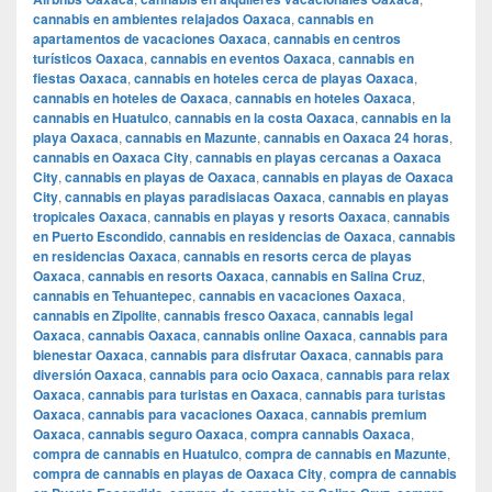
cannabis en ambientes relajados Oaxaca
,
cannabis en
apartamentos de vacaciones Oaxaca
,
cannabis en centros
turísticos Oaxaca
,
cannabis en eventos Oaxaca
,
cannabis en
fiestas Oaxaca
,
cannabis en hoteles cerca de playas Oaxaca
,
cannabis en hoteles de Oaxaca
,
cannabis en hoteles Oaxaca
,
cannabis en Huatulco
,
cannabis en la costa Oaxaca
,
cannabis en la
playa Oaxaca
,
cannabis en Mazunte
,
cannabis en Oaxaca 24 horas
,
cannabis en Oaxaca City
,
cannabis en playas cercanas a Oaxaca
City
,
cannabis en playas de Oaxaca
,
cannabis en playas de Oaxaca
City
,
cannabis en playas paradisiacas Oaxaca
,
cannabis en playas
tropicales Oaxaca
,
cannabis en playas y resorts Oaxaca
,
cannabis
en Puerto Escondido
,
cannabis en residencias de Oaxaca
,
cannabis
en residencias Oaxaca
,
cannabis en resorts cerca de playas
Oaxaca
,
cannabis en resorts Oaxaca
,
cannabis en Salina Cruz
,
cannabis en Tehuantepec
,
cannabis en vacaciones Oaxaca
,
cannabis en Zipolite
,
cannabis fresco Oaxaca
,
cannabis legal
Oaxaca
,
cannabis Oaxaca
,
cannabis online Oaxaca
,
cannabis para
bienestar Oaxaca
,
cannabis para disfrutar Oaxaca
,
cannabis para
diversión Oaxaca
,
cannabis para ocio Oaxaca
,
cannabis para relax
Oaxaca
,
cannabis para turistas en Oaxaca
,
cannabis para turistas
Oaxaca
,
cannabis para vacaciones Oaxaca
,
cannabis premium
Oaxaca
,
cannabis seguro Oaxaca
,
compra cannabis Oaxaca
,
compra de cannabis en Huatulco
,
compra de cannabis en Mazunte
,
compra de cannabis en playas de Oaxaca City
,
compra de cannabis