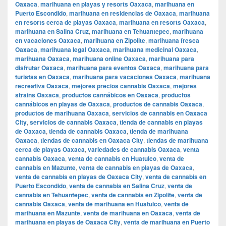
Oaxaca
,
marihuana en playas y resorts Oaxaca
,
marihuana en
Puerto Escondido
,
marihuana en residencias de Oaxaca
,
marihuana
en resorts cerca de playas Oaxaca
,
marihuana en resorts Oaxaca
,
marihuana en Salina Cruz
,
marihuana en Tehuantepec
,
marihuana
en vacaciones Oaxaca
,
marihuana en Zipolite
,
marihuana fresca
Oaxaca
,
marihuana legal Oaxaca
,
marihuana medicinal Oaxaca
,
marihuana Oaxaca
,
marihuana online Oaxaca
,
marihuana para
disfrutar Oaxaca
,
marihuana para eventos Oaxaca
,
marihuana para
turistas en Oaxaca
,
marihuana para vacaciones Oaxaca
,
marihuana
recreativa Oaxaca
,
mejores precios cannabis Oaxaca
,
mejores
strains Oaxaca
,
productos cannábicos en Oaxaca
,
productos
cannábicos en playas de Oaxaca
,
productos de cannabis Oaxaca
,
productos de marihuana Oaxaca
,
servicios de cannabis en Oaxaca
City
,
servicios de cannabis Oaxaca
,
tienda de cannabis en playas
de Oaxaca
,
tienda de cannabis Oaxaca
,
tienda de marihuana
Oaxaca
,
tiendas de cannabis en Oaxaca City
,
tiendas de marihuana
cerca de playas Oaxaca
,
variedades de cannabis Oaxaca
,
venta
cannabis Oaxaca
,
venta de cannabis en Huatulco
,
venta de
cannabis en Mazunte
,
venta de cannabis en playas de Oaxaca
,
venta de cannabis en playas de Oaxaca City
,
venta de cannabis en
Puerto Escondido
,
venta de cannabis en Salina Cruz
,
venta de
cannabis en Tehuantepec
,
venta de cannabis en Zipolite
,
venta de
cannabis Oaxaca
,
venta de marihuana en Huatulco
,
venta de
marihuana en Mazunte
,
venta de marihuana en Oaxaca
,
venta de
marihuana en playas de Oaxaca City
,
venta de marihuana en Puerto