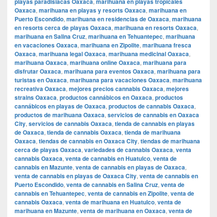
playas paradisiacas Oaxaca
,
marihuana en playas tropicales
Oaxaca
,
marihuana en playas y resorts Oaxaca
,
marihuana en
Puerto Escondido
,
marihuana en residencias de Oaxaca
,
marihuana
en resorts cerca de playas Oaxaca
,
marihuana en resorts Oaxaca
,
marihuana en Salina Cruz
,
marihuana en Tehuantepec
,
marihuana
en vacaciones Oaxaca
,
marihuana en Zipolite
,
marihuana fresca
Oaxaca
,
marihuana legal Oaxaca
,
marihuana medicinal Oaxaca
,
marihuana Oaxaca
,
marihuana online Oaxaca
,
marihuana para
disfrutar Oaxaca
,
marihuana para eventos Oaxaca
,
marihuana para
turistas en Oaxaca
,
marihuana para vacaciones Oaxaca
,
marihuana
recreativa Oaxaca
,
mejores precios cannabis Oaxaca
,
mejores
strains Oaxaca
,
productos cannábicos en Oaxaca
,
productos
cannábicos en playas de Oaxaca
,
productos de cannabis Oaxaca
,
productos de marihuana Oaxaca
,
servicios de cannabis en Oaxaca
City
,
servicios de cannabis Oaxaca
,
tienda de cannabis en playas
de Oaxaca
,
tienda de cannabis Oaxaca
,
tienda de marihuana
Oaxaca
,
tiendas de cannabis en Oaxaca City
,
tiendas de marihuana
cerca de playas Oaxaca
,
variedades de cannabis Oaxaca
,
venta
cannabis Oaxaca
,
venta de cannabis en Huatulco
,
venta de
cannabis en Mazunte
,
venta de cannabis en playas de Oaxaca
,
venta de cannabis en playas de Oaxaca City
,
venta de cannabis en
Puerto Escondido
,
venta de cannabis en Salina Cruz
,
venta de
cannabis en Tehuantepec
,
venta de cannabis en Zipolite
,
venta de
cannabis Oaxaca
,
venta de marihuana en Huatulco
,
venta de
marihuana en Mazunte
,
venta de marihuana en Oaxaca
,
venta de