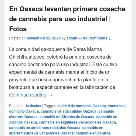
En Oaxaca levantan primera cosecha
de cannabis para uso industrial |
Fotos
Posted on
noviembre 22, 2024
by
admin
—
No Comments ↓
La comunidad oaxaqueña de Santa Martha
Chichihualtepec, celebró la primera cosecha de
cáñamo destinado para uso industrial. Este cultivo
experimental de cannabis marca el inicio de un
proyecto que busca aprovechar la planta en la
bioindustria, específicamente en la fabricación de
En Oaxaca levantan primera cosecha de c
Continue reading
→
Posted in
Articulos
|
Tagged
calidad de cannabis Oaxaca
,
cannabis a
domicilio Oaxaca
,
cannabis de alta calidad Oaxaca
,
cannabis
discreto Oaxaca
,
cannabis en Airbnbs de Oaxaca
,
cannabis en
Airbnbs Oaxaca
,
cannabis en alquileres vacacionales Oaxaca
,
cannabis en ambientes relajados Oaxaca
,
cannabis en
apartamentos de vacaciones Oaxaca
,
cannabis en centros