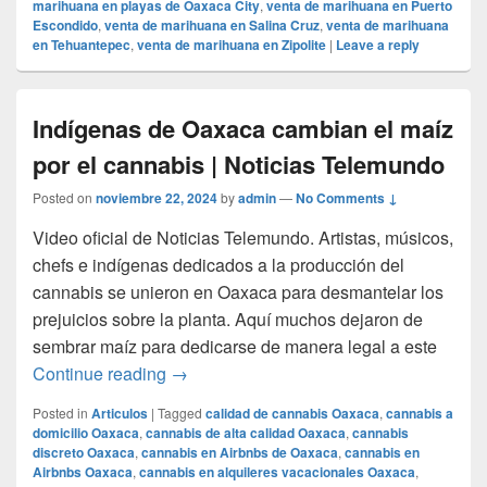
marihuana en playas de Oaxaca City
,
venta de marihuana en Puerto
Escondido
,
venta de marihuana en Salina Cruz
,
venta de marihuana
en Tehuantepec
,
venta de marihuana en Zipolite
|
Leave a reply
Indígenas de Oaxaca cambian el maíz
por el cannabis | Noticias Telemundo
Posted on
noviembre 22, 2024
by
admin
—
No Comments ↓
Video oficial de Noticias Telemundo. Artistas, músicos,
chefs e indígenas dedicados a la producción del
cannabis se unieron en Oaxaca para desmantelar los
prejuicios sobre la planta. Aquí muchos dejaron de
sembrar maíz para dedicarse de manera legal a este
Indígenas de Oaxaca cambian el maíz por
Continue reading
→
Posted in
Articulos
|
Tagged
calidad de cannabis Oaxaca
,
cannabis a
domicilio Oaxaca
,
cannabis de alta calidad Oaxaca
,
cannabis
discreto Oaxaca
,
cannabis en Airbnbs de Oaxaca
,
cannabis en
Airbnbs Oaxaca
,
cannabis en alquileres vacacionales Oaxaca
,