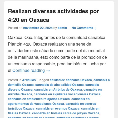
Realizan diversas actividades por
4:20 en Oaxaca
Posted on
noviembre 22, 2024
by
admin
—
No Comments ↓
Oaxaca, Oax. Integrantes de la comunidad canabica
Plantón 4:20 Oaxaca realizaron una serie de
actividades este sábado como parte del día mundial
de la marihuana, esto como parte de la promoción de
un consumo responsable, pero también en lucha por
Realizan diversas actividades por 4:2
el
Continue reading
→
Posted in
Articulos
|
Tagged
calidad de cannabis Oaxaca
,
cannabis a
domicilio Oaxaca
,
cannabis de alta calidad Oaxaca
,
cannabis
discreto Oaxaca
,
cannabis en Airbnbs de Oaxaca
,
cannabis en
Airbnbs Oaxaca
,
cannabis en alquileres vacacionales Oaxaca
,
cannabis en ambientes relajados Oaxaca
,
cannabis en
apartamentos de vacaciones Oaxaca
,
cannabis en centros
turísticos Oaxaca
,
cannabis en eventos Oaxaca
,
cannabis en
fiestas Oaxaca
,
cannabis en hoteles cerca de playas Oaxaca
,
cannabis en hoteles de Oaxaca
,
cannabis en hoteles Oaxaca
,