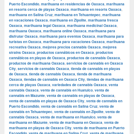
Puerto Escondido
,
marihuana en residencias de Oaxaca
,
marihuana
en resorts cerca de playas Oaxaca
,
marihuana en resorts Oaxaca
,
marihuana en Salina Cruz
,
marihuana en Tehuantepec
,
marihuana
en vacaciones Oaxaca
,
marihuana en Zipolite
,
marihuana fresca
Oaxaca
,
marihuana legal Oaxaca
,
marihuana medicinal Oaxaca
,
marihuana Oaxaca
,
marihuana online Oaxaca
,
marihuana para
disfrutar Oaxaca
,
marihuana para eventos Oaxaca
,
marihuana para
turistas en Oaxaca
,
marihuana para vacaciones Oaxaca
,
marihuana
recreativa Oaxaca
,
mejores precios cannabis Oaxaca
,
mejores
strains Oaxaca
,
productos cannábicos en Oaxaca
,
productos
cannábicos en playas de Oaxaca
,
productos de cannabis Oaxaca
,
productos de marihuana Oaxaca
,
servicios de cannabis en Oaxaca
City
,
servicios de cannabis Oaxaca
,
tienda de cannabis en playas
de Oaxaca
,
tienda de cannabis Oaxaca
,
tienda de marihuana
Oaxaca
,
tiendas de cannabis en Oaxaca City
,
tiendas de marihuana
cerca de playas Oaxaca
,
variedades de cannabis Oaxaca
,
venta
cannabis Oaxaca
,
venta de cannabis en Huatulco
,
venta de
cannabis en Mazunte
,
venta de cannabis en playas de Oaxaca
,
venta de cannabis en playas de Oaxaca City
,
venta de cannabis en
Puerto Escondido
,
venta de cannabis en Salina Cruz
,
venta de
cannabis en Tehuantepec
,
venta de cannabis en Zipolite
,
venta de
cannabis Oaxaca
,
venta de marihuana en Huatulco
,
venta de
marihuana en Mazunte
,
venta de marihuana en Oaxaca
,
venta de
marihuana en playas de Oaxaca City
,
venta de marihuana en Puerto
Escondido
,
venta de marihuana en Salina Cruz
,
venta de marihuana