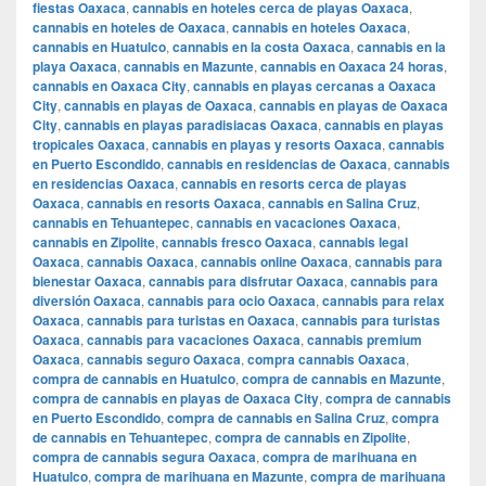
fiestas Oaxaca
,
cannabis en hoteles cerca de playas Oaxaca
,
cannabis en hoteles de Oaxaca
,
cannabis en hoteles Oaxaca
,
cannabis en Huatulco
,
cannabis en la costa Oaxaca
,
cannabis en la
playa Oaxaca
,
cannabis en Mazunte
,
cannabis en Oaxaca 24 horas
,
cannabis en Oaxaca City
,
cannabis en playas cercanas a Oaxaca
City
,
cannabis en playas de Oaxaca
,
cannabis en playas de Oaxaca
City
,
cannabis en playas paradisiacas Oaxaca
,
cannabis en playas
tropicales Oaxaca
,
cannabis en playas y resorts Oaxaca
,
cannabis
en Puerto Escondido
,
cannabis en residencias de Oaxaca
,
cannabis
en residencias Oaxaca
,
cannabis en resorts cerca de playas
Oaxaca
,
cannabis en resorts Oaxaca
,
cannabis en Salina Cruz
,
cannabis en Tehuantepec
,
cannabis en vacaciones Oaxaca
,
cannabis en Zipolite
,
cannabis fresco Oaxaca
,
cannabis legal
Oaxaca
,
cannabis Oaxaca
,
cannabis online Oaxaca
,
cannabis para
bienestar Oaxaca
,
cannabis para disfrutar Oaxaca
,
cannabis para
diversión Oaxaca
,
cannabis para ocio Oaxaca
,
cannabis para relax
Oaxaca
,
cannabis para turistas en Oaxaca
,
cannabis para turistas
Oaxaca
,
cannabis para vacaciones Oaxaca
,
cannabis premium
Oaxaca
,
cannabis seguro Oaxaca
,
compra cannabis Oaxaca
,
compra de cannabis en Huatulco
,
compra de cannabis en Mazunte
,
compra de cannabis en playas de Oaxaca City
,
compra de cannabis
en Puerto Escondido
,
compra de cannabis en Salina Cruz
,
compra
de cannabis en Tehuantepec
,
compra de cannabis en Zipolite
,
compra de cannabis segura Oaxaca
,
compra de marihuana en
Huatulco
,
compra de marihuana en Mazunte
,
compra de marihuana