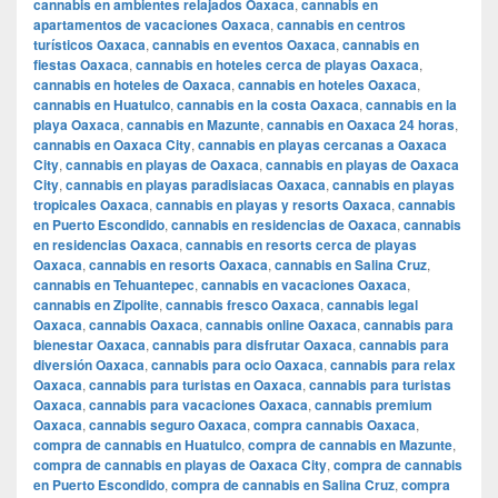
cannabis en ambientes relajados Oaxaca
,
cannabis en
apartamentos de vacaciones Oaxaca
,
cannabis en centros
turísticos Oaxaca
,
cannabis en eventos Oaxaca
,
cannabis en
fiestas Oaxaca
,
cannabis en hoteles cerca de playas Oaxaca
,
cannabis en hoteles de Oaxaca
,
cannabis en hoteles Oaxaca
,
cannabis en Huatulco
,
cannabis en la costa Oaxaca
,
cannabis en la
playa Oaxaca
,
cannabis en Mazunte
,
cannabis en Oaxaca 24 horas
,
cannabis en Oaxaca City
,
cannabis en playas cercanas a Oaxaca
City
,
cannabis en playas de Oaxaca
,
cannabis en playas de Oaxaca
City
,
cannabis en playas paradisiacas Oaxaca
,
cannabis en playas
tropicales Oaxaca
,
cannabis en playas y resorts Oaxaca
,
cannabis
en Puerto Escondido
,
cannabis en residencias de Oaxaca
,
cannabis
en residencias Oaxaca
,
cannabis en resorts cerca de playas
Oaxaca
,
cannabis en resorts Oaxaca
,
cannabis en Salina Cruz
,
cannabis en Tehuantepec
,
cannabis en vacaciones Oaxaca
,
cannabis en Zipolite
,
cannabis fresco Oaxaca
,
cannabis legal
Oaxaca
,
cannabis Oaxaca
,
cannabis online Oaxaca
,
cannabis para
bienestar Oaxaca
,
cannabis para disfrutar Oaxaca
,
cannabis para
diversión Oaxaca
,
cannabis para ocio Oaxaca
,
cannabis para relax
Oaxaca
,
cannabis para turistas en Oaxaca
,
cannabis para turistas
Oaxaca
,
cannabis para vacaciones Oaxaca
,
cannabis premium
Oaxaca
,
cannabis seguro Oaxaca
,
compra cannabis Oaxaca
,
compra de cannabis en Huatulco
,
compra de cannabis en Mazunte
,
compra de cannabis en playas de Oaxaca City
,
compra de cannabis
en Puerto Escondido
,
compra de cannabis en Salina Cruz
,
compra