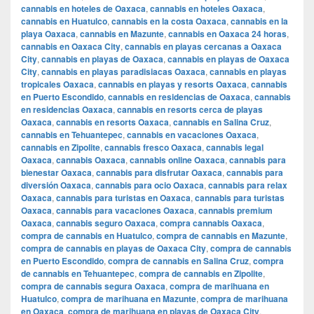
cannabis en hoteles de Oaxaca
,
cannabis en hoteles Oaxaca
,
cannabis en Huatulco
,
cannabis en la costa Oaxaca
,
cannabis en la
playa Oaxaca
,
cannabis en Mazunte
,
cannabis en Oaxaca 24 horas
,
cannabis en Oaxaca City
,
cannabis en playas cercanas a Oaxaca
City
,
cannabis en playas de Oaxaca
,
cannabis en playas de Oaxaca
City
,
cannabis en playas paradisiacas Oaxaca
,
cannabis en playas
tropicales Oaxaca
,
cannabis en playas y resorts Oaxaca
,
cannabis
en Puerto Escondido
,
cannabis en residencias de Oaxaca
,
cannabis
en residencias Oaxaca
,
cannabis en resorts cerca de playas
Oaxaca
,
cannabis en resorts Oaxaca
,
cannabis en Salina Cruz
,
cannabis en Tehuantepec
,
cannabis en vacaciones Oaxaca
,
cannabis en Zipolite
,
cannabis fresco Oaxaca
,
cannabis legal
Oaxaca
,
cannabis Oaxaca
,
cannabis online Oaxaca
,
cannabis para
bienestar Oaxaca
,
cannabis para disfrutar Oaxaca
,
cannabis para
diversión Oaxaca
,
cannabis para ocio Oaxaca
,
cannabis para relax
Oaxaca
,
cannabis para turistas en Oaxaca
,
cannabis para turistas
Oaxaca
,
cannabis para vacaciones Oaxaca
,
cannabis premium
Oaxaca
,
cannabis seguro Oaxaca
,
compra cannabis Oaxaca
,
compra de cannabis en Huatulco
,
compra de cannabis en Mazunte
,
compra de cannabis en playas de Oaxaca City
,
compra de cannabis
en Puerto Escondido
,
compra de cannabis en Salina Cruz
,
compra
de cannabis en Tehuantepec
,
compra de cannabis en Zipolite
,
compra de cannabis segura Oaxaca
,
compra de marihuana en
Huatulco
,
compra de marihuana en Mazunte
,
compra de marihuana
en Oaxaca
,
compra de marihuana en playas de Oaxaca City
,