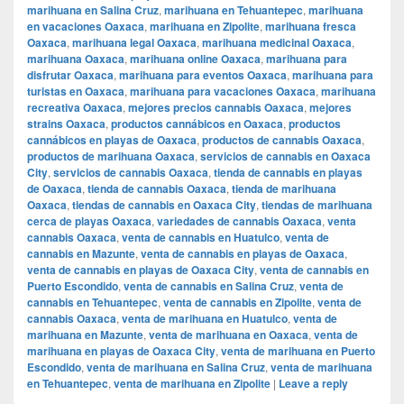
marihuana en Salina Cruz
,
marihuana en Tehuantepec
,
marihuana
en vacaciones Oaxaca
,
marihuana en Zipolite
,
marihuana fresca
Oaxaca
,
marihuana legal Oaxaca
,
marihuana medicinal Oaxaca
,
marihuana Oaxaca
,
marihuana online Oaxaca
,
marihuana para
disfrutar Oaxaca
,
marihuana para eventos Oaxaca
,
marihuana para
turistas en Oaxaca
,
marihuana para vacaciones Oaxaca
,
marihuana
recreativa Oaxaca
,
mejores precios cannabis Oaxaca
,
mejores
strains Oaxaca
,
productos cannábicos en Oaxaca
,
productos
cannábicos en playas de Oaxaca
,
productos de cannabis Oaxaca
,
productos de marihuana Oaxaca
,
servicios de cannabis en Oaxaca
City
,
servicios de cannabis Oaxaca
,
tienda de cannabis en playas
de Oaxaca
,
tienda de cannabis Oaxaca
,
tienda de marihuana
Oaxaca
,
tiendas de cannabis en Oaxaca City
,
tiendas de marihuana
cerca de playas Oaxaca
,
variedades de cannabis Oaxaca
,
venta
cannabis Oaxaca
,
venta de cannabis en Huatulco
,
venta de
cannabis en Mazunte
,
venta de cannabis en playas de Oaxaca
,
venta de cannabis en playas de Oaxaca City
,
venta de cannabis en
Puerto Escondido
,
venta de cannabis en Salina Cruz
,
venta de
cannabis en Tehuantepec
,
venta de cannabis en Zipolite
,
venta de
cannabis Oaxaca
,
venta de marihuana en Huatulco
,
venta de
marihuana en Mazunte
,
venta de marihuana en Oaxaca
,
venta de
marihuana en playas de Oaxaca City
,
venta de marihuana en Puerto
Escondido
,
venta de marihuana en Salina Cruz
,
venta de marihuana
en Tehuantepec
,
venta de marihuana en Zipolite
|
Leave a reply