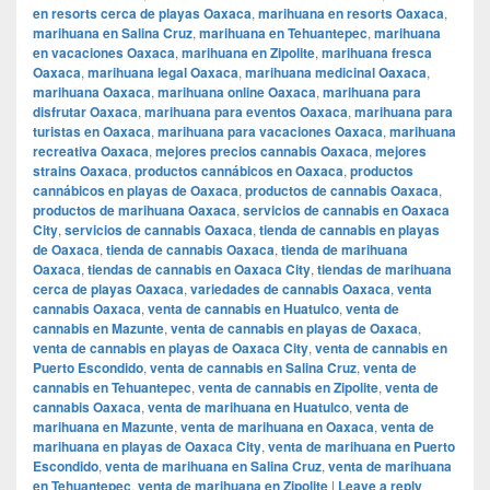
en resorts cerca de playas Oaxaca
,
marihuana en resorts Oaxaca
,
marihuana en Salina Cruz
,
marihuana en Tehuantepec
,
marihuana
en vacaciones Oaxaca
,
marihuana en Zipolite
,
marihuana fresca
Oaxaca
,
marihuana legal Oaxaca
,
marihuana medicinal Oaxaca
,
marihuana Oaxaca
,
marihuana online Oaxaca
,
marihuana para
disfrutar Oaxaca
,
marihuana para eventos Oaxaca
,
marihuana para
turistas en Oaxaca
,
marihuana para vacaciones Oaxaca
,
marihuana
recreativa Oaxaca
,
mejores precios cannabis Oaxaca
,
mejores
strains Oaxaca
,
productos cannábicos en Oaxaca
,
productos
cannábicos en playas de Oaxaca
,
productos de cannabis Oaxaca
,
productos de marihuana Oaxaca
,
servicios de cannabis en Oaxaca
City
,
servicios de cannabis Oaxaca
,
tienda de cannabis en playas
de Oaxaca
,
tienda de cannabis Oaxaca
,
tienda de marihuana
Oaxaca
,
tiendas de cannabis en Oaxaca City
,
tiendas de marihuana
cerca de playas Oaxaca
,
variedades de cannabis Oaxaca
,
venta
cannabis Oaxaca
,
venta de cannabis en Huatulco
,
venta de
cannabis en Mazunte
,
venta de cannabis en playas de Oaxaca
,
venta de cannabis en playas de Oaxaca City
,
venta de cannabis en
Puerto Escondido
,
venta de cannabis en Salina Cruz
,
venta de
cannabis en Tehuantepec
,
venta de cannabis en Zipolite
,
venta de
cannabis Oaxaca
,
venta de marihuana en Huatulco
,
venta de
marihuana en Mazunte
,
venta de marihuana en Oaxaca
,
venta de
marihuana en playas de Oaxaca City
,
venta de marihuana en Puerto
Escondido
,
venta de marihuana en Salina Cruz
,
venta de marihuana
en Tehuantepec
,
venta de marihuana en Zipolite
|
Leave a reply