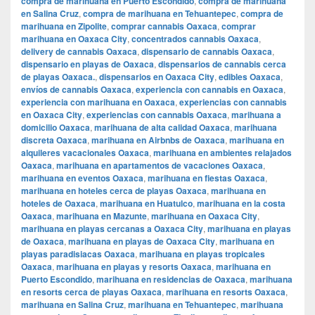
compra de marihuana en Puerto Escondido
,
compra de marihuana
en Salina Cruz
,
compra de marihuana en Tehuantepec
,
compra de
marihuana en Zipolite
,
comprar cannabis Oaxaca
,
comprar
marihuana en Oaxaca City
,
concentrados cannabis Oaxaca
,
delivery de cannabis Oaxaca
,
dispensario de cannabis Oaxaca
,
dispensario en playas de Oaxaca
,
dispensarios de cannabis cerca
de playas Oaxaca.
,
dispensarios en Oaxaca City
,
edibles Oaxaca
,
envíos de cannabis Oaxaca
,
experiencia con cannabis en Oaxaca
,
experiencia con marihuana en Oaxaca
,
experiencias con cannabis
en Oaxaca City
,
experiencias con cannabis Oaxaca
,
marihuana a
domicilio Oaxaca
,
marihuana de alta calidad Oaxaca
,
marihuana
discreta Oaxaca
,
marihuana en Airbnbs de Oaxaca
,
marihuana en
alquileres vacacionales Oaxaca
,
marihuana en ambientes relajados
Oaxaca
,
marihuana en apartamentos de vacaciones Oaxaca
,
marihuana en eventos Oaxaca
,
marihuana en fiestas Oaxaca
,
marihuana en hoteles cerca de playas Oaxaca
,
marihuana en
hoteles de Oaxaca
,
marihuana en Huatulco
,
marihuana en la costa
Oaxaca
,
marihuana en Mazunte
,
marihuana en Oaxaca City
,
marihuana en playas cercanas a Oaxaca City
,
marihuana en playas
de Oaxaca
,
marihuana en playas de Oaxaca City
,
marihuana en
playas paradisiacas Oaxaca
,
marihuana en playas tropicales
Oaxaca
,
marihuana en playas y resorts Oaxaca
,
marihuana en
Puerto Escondido
,
marihuana en residencias de Oaxaca
,
marihuana
en resorts cerca de playas Oaxaca
,
marihuana en resorts Oaxaca
,
marihuana en Salina Cruz
,
marihuana en Tehuantepec
,
marihuana