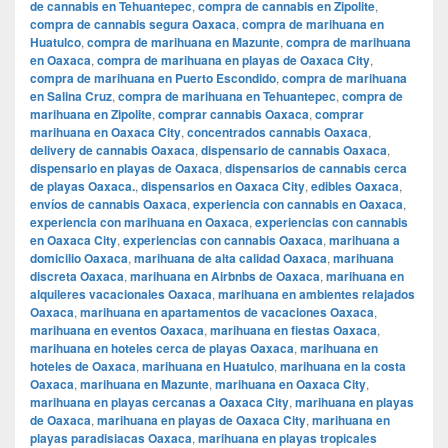
de cannabis en Tehuantepec
,
compra de cannabis en Zipolite
,
compra de cannabis segura Oaxaca
,
compra de marihuana en
Huatulco
,
compra de marihuana en Mazunte
,
compra de marihuana
en Oaxaca
,
compra de marihuana en playas de Oaxaca City
,
compra de marihuana en Puerto Escondido
,
compra de marihuana
en Salina Cruz
,
compra de marihuana en Tehuantepec
,
compra de
marihuana en Zipolite
,
comprar cannabis Oaxaca
,
comprar
marihuana en Oaxaca City
,
concentrados cannabis Oaxaca
,
delivery de cannabis Oaxaca
,
dispensario de cannabis Oaxaca
,
dispensario en playas de Oaxaca
,
dispensarios de cannabis cerca
de playas Oaxaca.
,
dispensarios en Oaxaca City
,
edibles Oaxaca
,
envíos de cannabis Oaxaca
,
experiencia con cannabis en Oaxaca
,
experiencia con marihuana en Oaxaca
,
experiencias con cannabis
en Oaxaca City
,
experiencias con cannabis Oaxaca
,
marihuana a
domicilio Oaxaca
,
marihuana de alta calidad Oaxaca
,
marihuana
discreta Oaxaca
,
marihuana en Airbnbs de Oaxaca
,
marihuana en
alquileres vacacionales Oaxaca
,
marihuana en ambientes relajados
Oaxaca
,
marihuana en apartamentos de vacaciones Oaxaca
,
marihuana en eventos Oaxaca
,
marihuana en fiestas Oaxaca
,
marihuana en hoteles cerca de playas Oaxaca
,
marihuana en
hoteles de Oaxaca
,
marihuana en Huatulco
,
marihuana en la costa
Oaxaca
,
marihuana en Mazunte
,
marihuana en Oaxaca City
,
marihuana en playas cercanas a Oaxaca City
,
marihuana en playas
de Oaxaca
,
marihuana en playas de Oaxaca City
,
marihuana en
playas paradisiacas Oaxaca
,
marihuana en playas tropicales