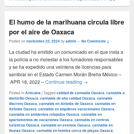
El humo de la marihuana circula libre
por el aire de Oaxaca
Posted on
noviembre 22, 2024
by
admin
—
No Comments ↓
La ciudad ha emitido un comunicado en el que insta a
la policía a no molestar a los fumadores responsables
y se ha expedido una veintena de licencias para
sembrar en el Estado Carmen Morán Breña México –
El humo de la marihuana 
APR 18, 2022 –
Continue reading
→
Posted in
Articulos
|
Tagged
calidad de cannabis Oaxaca
,
cannabis a
domicilio Oaxaca
,
cannabis de alta calidad Oaxaca
,
cannabis
discreto Oaxaca
,
cannabis en Airbnbs de Oaxaca
,
cannabis en
Airbnbs Oaxaca
,
cannabis en alquileres vacacionales Oaxaca
,
cannabis en ambientes relajados Oaxaca
,
cannabis en
apartamentos de vacaciones Oaxaca
,
cannabis en centros
turísticos Oaxaca
,
cannabis en eventos Oaxaca
,
cannabis en
fiestas Oaxaca
,
cannabis en hoteles cerca de playas Oaxaca
,