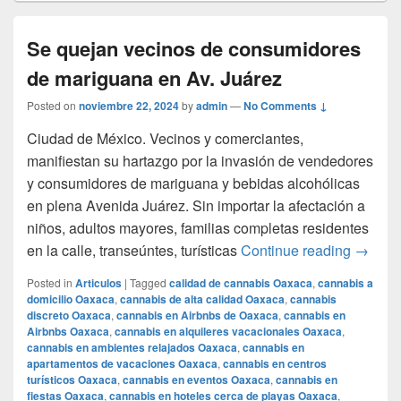
Se quejan vecinos de consumidores
de mariguana en Av. Juárez
Posted on
noviembre 22, 2024
by
admin
—
No Comments ↓
Ciudad de México. Vecinos y comerciantes,
manifiestan su hartazgo por la invasión de vendedores
y consumidores de mariguana y bebidas alcohólicas
en plena Avenida Juárez. Sin importar la afectación a
niños, adultos mayores, familias completas residentes
Se que
en la calle, transeúntes, turísticas
Continue reading
→
Posted in
Articulos
|
Tagged
calidad de cannabis Oaxaca
,
cannabis a
domicilio Oaxaca
,
cannabis de alta calidad Oaxaca
,
cannabis
discreto Oaxaca
,
cannabis en Airbnbs de Oaxaca
,
cannabis en
Airbnbs Oaxaca
,
cannabis en alquileres vacacionales Oaxaca
,
cannabis en ambientes relajados Oaxaca
,
cannabis en
apartamentos de vacaciones Oaxaca
,
cannabis en centros
turísticos Oaxaca
,
cannabis en eventos Oaxaca
,
cannabis en
fiestas Oaxaca
,
cannabis en hoteles cerca de playas Oaxaca
,