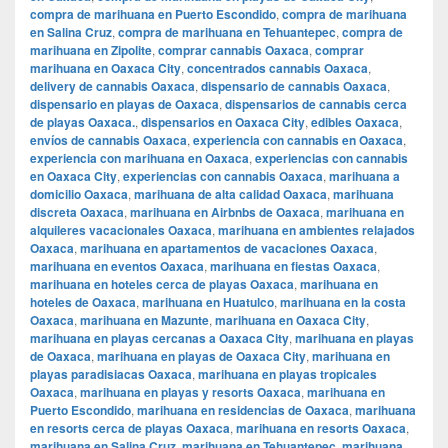
compra de marihuana en Puerto Escondido
,
compra de marihuana
en Salina Cruz
,
compra de marihuana en Tehuantepec
,
compra de
marihuana en Zipolite
,
comprar cannabis Oaxaca
,
comprar
marihuana en Oaxaca City
,
concentrados cannabis Oaxaca
,
delivery de cannabis Oaxaca
,
dispensario de cannabis Oaxaca
,
dispensario en playas de Oaxaca
,
dispensarios de cannabis cerca
de playas Oaxaca.
,
dispensarios en Oaxaca City
,
edibles Oaxaca
,
envíos de cannabis Oaxaca
,
experiencia con cannabis en Oaxaca
,
experiencia con marihuana en Oaxaca
,
experiencias con cannabis
en Oaxaca City
,
experiencias con cannabis Oaxaca
,
marihuana a
domicilio Oaxaca
,
marihuana de alta calidad Oaxaca
,
marihuana
discreta Oaxaca
,
marihuana en Airbnbs de Oaxaca
,
marihuana en
alquileres vacacionales Oaxaca
,
marihuana en ambientes relajados
Oaxaca
,
marihuana en apartamentos de vacaciones Oaxaca
,
marihuana en eventos Oaxaca
,
marihuana en fiestas Oaxaca
,
marihuana en hoteles cerca de playas Oaxaca
,
marihuana en
hoteles de Oaxaca
,
marihuana en Huatulco
,
marihuana en la costa
Oaxaca
,
marihuana en Mazunte
,
marihuana en Oaxaca City
,
marihuana en playas cercanas a Oaxaca City
,
marihuana en playas
de Oaxaca
,
marihuana en playas de Oaxaca City
,
marihuana en
playas paradisiacas Oaxaca
,
marihuana en playas tropicales
Oaxaca
,
marihuana en playas y resorts Oaxaca
,
marihuana en
Puerto Escondido
,
marihuana en residencias de Oaxaca
,
marihuana
en resorts cerca de playas Oaxaca
,
marihuana en resorts Oaxaca
,
marihuana en Salina Cruz
,
marihuana en Tehuantepec
,
marihuana