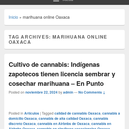
Inicio
»
marihuana online Oaxaca
TAG ARCHIVES:
MARIHUANA ONLINE
OAXACA
Cultivo de cannabis: Indígenas
zapotecos tienen licencia sembrar y
cosechar marihuana – En Punto
Posted on
noviembre 22, 2024
by
admin
—
No Comments ↓
Posted in
Articulos
|
Tagged
calidad de cannabis Oaxaca
,
cannabis a
domicilio Oaxaca
,
cannabis de alta calidad Oaxaca
,
cannabis
discreto Oaxaca
,
cannabis en Airbnbs de Oaxaca
,
cannabis en
Airbnbs Oaxaca
,
cannabis en alquileres vacacionales Oaxaca
,