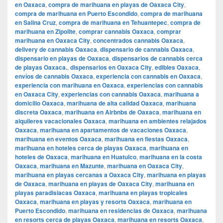
en Oaxaca
,
compra de marihuana en playas de Oaxaca City
,
compra de marihuana en Puerto Escondido
,
compra de marihuana
en Salina Cruz
,
compra de marihuana en Tehuantepec
,
compra de
marihuana en Zipolite
,
comprar cannabis Oaxaca
,
comprar
marihuana en Oaxaca City
,
concentrados cannabis Oaxaca
,
delivery de cannabis Oaxaca
,
dispensario de cannabis Oaxaca
,
dispensario en playas de Oaxaca
,
dispensarios de cannabis cerca
de playas Oaxaca.
,
dispensarios en Oaxaca City
,
edibles Oaxaca
,
envíos de cannabis Oaxaca
,
experiencia con cannabis en Oaxaca
,
experiencia con marihuana en Oaxaca
,
experiencias con cannabis
en Oaxaca City
,
experiencias con cannabis Oaxaca
,
marihuana a
domicilio Oaxaca
,
marihuana de alta calidad Oaxaca
,
marihuana
discreta Oaxaca
,
marihuana en Airbnbs de Oaxaca
,
marihuana en
alquileres vacacionales Oaxaca
,
marihuana en ambientes relajados
Oaxaca
,
marihuana en apartamentos de vacaciones Oaxaca
,
marihuana en eventos Oaxaca
,
marihuana en fiestas Oaxaca
,
marihuana en hoteles cerca de playas Oaxaca
,
marihuana en
hoteles de Oaxaca
,
marihuana en Huatulco
,
marihuana en la costa
Oaxaca
,
marihuana en Mazunte
,
marihuana en Oaxaca City
,
marihuana en playas cercanas a Oaxaca City
,
marihuana en playas
de Oaxaca
,
marihuana en playas de Oaxaca City
,
marihuana en
playas paradisiacas Oaxaca
,
marihuana en playas tropicales
Oaxaca
,
marihuana en playas y resorts Oaxaca
,
marihuana en
Puerto Escondido
,
marihuana en residencias de Oaxaca
,
marihuana
en resorts cerca de playas Oaxaca
,
marihuana en resorts Oaxaca
,