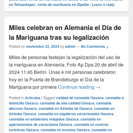
en Tehuantepec
,
venta de marihuana en Zipolite
|
Leave a reply
Miles celebran en Alemania el Día de
la Mariguana tras su legalización
Posted on
noviembre 22, 2024
by
admin
—
No Comments ↓
Miles de personas festejan la legalización del uso de
la mariguana en Alemania. Foto Ap Dpa 20 de abril de
2024 11:45 Berlin. Unas 4 mil personas celebraron
hoy en la Puerta de Brandeburgo el Día de la
Miles celebran en
Mariguana por primera
Continue reading
→
Posted in
Articulos
|
Tagged
calidad de cannabis Oaxaca
,
cannabis a
domicilio Oaxaca
,
cannabis de alta calidad Oaxaca
,
cannabis
discreto Oaxaca
,
cannabis en Airbnbs de Oaxaca
,
cannabis en
Airbnbs Oaxaca
,
cannabis en alquileres vacacionales Oaxaca
,
cannabis en ambientes relajados Oaxaca
,
cannabis en
apartamentos de vacaciones Oaxaca
,
cannabis en centros
turísticos Oaxaca
,
cannabis en eventos Oaxaca
,
cannabis en