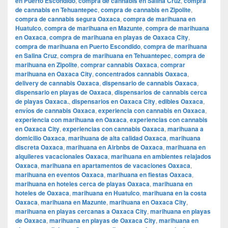
en Puerto Escondido
,
compra de cannabis en Salina Cruz
,
compra
de cannabis en Tehuantepec
,
compra de cannabis en Zipolite
,
compra de cannabis segura Oaxaca
,
compra de marihuana en
Huatulco
,
compra de marihuana en Mazunte
,
compra de marihuana
en Oaxaca
,
compra de marihuana en playas de Oaxaca City
,
compra de marihuana en Puerto Escondido
,
compra de marihuana
en Salina Cruz
,
compra de marihuana en Tehuantepec
,
compra de
marihuana en Zipolite
,
comprar cannabis Oaxaca
,
comprar
marihuana en Oaxaca City
,
concentrados cannabis Oaxaca
,
delivery de cannabis Oaxaca
,
dispensario de cannabis Oaxaca
,
dispensario en playas de Oaxaca
,
dispensarios de cannabis cerca
de playas Oaxaca.
,
dispensarios en Oaxaca City
,
edibles Oaxaca
,
envíos de cannabis Oaxaca
,
experiencia con cannabis en Oaxaca
,
experiencia con marihuana en Oaxaca
,
experiencias con cannabis
en Oaxaca City
,
experiencias con cannabis Oaxaca
,
marihuana a
domicilio Oaxaca
,
marihuana de alta calidad Oaxaca
,
marihuana
discreta Oaxaca
,
marihuana en Airbnbs de Oaxaca
,
marihuana en
alquileres vacacionales Oaxaca
,
marihuana en ambientes relajados
Oaxaca
,
marihuana en apartamentos de vacaciones Oaxaca
,
marihuana en eventos Oaxaca
,
marihuana en fiestas Oaxaca
,
marihuana en hoteles cerca de playas Oaxaca
,
marihuana en
hoteles de Oaxaca
,
marihuana en Huatulco
,
marihuana en la costa
Oaxaca
,
marihuana en Mazunte
,
marihuana en Oaxaca City
,
marihuana en playas cercanas a Oaxaca City
,
marihuana en playas
de Oaxaca
,
marihuana en playas de Oaxaca City
,
marihuana en