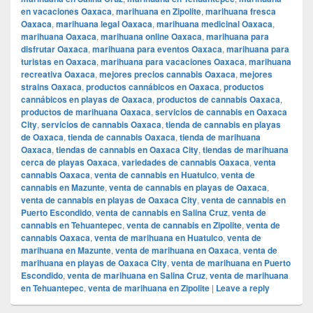
en vacaciones Oaxaca
,
marihuana en Zipolite
,
marihuana fresca
Oaxaca
,
marihuana legal Oaxaca
,
marihuana medicinal Oaxaca
,
marihuana Oaxaca
,
marihuana online Oaxaca
,
marihuana para
disfrutar Oaxaca
,
marihuana para eventos Oaxaca
,
marihuana para
turistas en Oaxaca
,
marihuana para vacaciones Oaxaca
,
marihuana
recreativa Oaxaca
,
mejores precios cannabis Oaxaca
,
mejores
strains Oaxaca
,
productos cannábicos en Oaxaca
,
productos
cannábicos en playas de Oaxaca
,
productos de cannabis Oaxaca
,
productos de marihuana Oaxaca
,
servicios de cannabis en Oaxaca
City
,
servicios de cannabis Oaxaca
,
tienda de cannabis en playas
de Oaxaca
,
tienda de cannabis Oaxaca
,
tienda de marihuana
Oaxaca
,
tiendas de cannabis en Oaxaca City
,
tiendas de marihuana
cerca de playas Oaxaca
,
variedades de cannabis Oaxaca
,
venta
cannabis Oaxaca
,
venta de cannabis en Huatulco
,
venta de
cannabis en Mazunte
,
venta de cannabis en playas de Oaxaca
,
venta de cannabis en playas de Oaxaca City
,
venta de cannabis en
Puerto Escondido
,
venta de cannabis en Salina Cruz
,
venta de
cannabis en Tehuantepec
,
venta de cannabis en Zipolite
,
venta de
cannabis Oaxaca
,
venta de marihuana en Huatulco
,
venta de
marihuana en Mazunte
,
venta de marihuana en Oaxaca
,
venta de
marihuana en playas de Oaxaca City
,
venta de marihuana en Puerto
Escondido
,
venta de marihuana en Salina Cruz
,
venta de marihuana
en Tehuantepec
,
venta de marihuana en Zipolite
|
Leave a reply