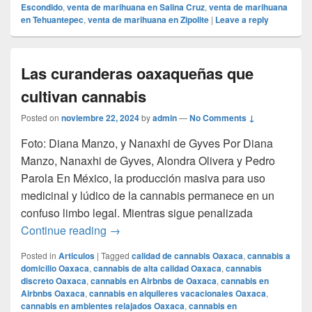
Escondido
,
venta de marihuana en Salina Cruz
,
venta de marihuana
en Tehuantepec
,
venta de marihuana en Zipolite
|
Leave a reply
Las curanderas oaxaqueñas que
cultivan cannabis
Posted on
noviembre 22, 2024
by
admin
—
No Comments ↓
Foto: Diana Manzo, y Nanaxhi de Gyves Por Diana
Manzo, Nanaxhi de Gyves, Alondra Olivera y Pedro
Parola En México, la producción masiva para uso
medicinal y lúdico de la cannabis permanece en un
confuso limbo legal. Mientras sigue penalizada
Las curanderas oaxaqueñas que cultivan
Continue reading
→
Posted in
Articulos
|
Tagged
calidad de cannabis Oaxaca
,
cannabis a
domicilio Oaxaca
,
cannabis de alta calidad Oaxaca
,
cannabis
discreto Oaxaca
,
cannabis en Airbnbs de Oaxaca
,
cannabis en
Airbnbs Oaxaca
,
cannabis en alquileres vacacionales Oaxaca
,
cannabis en ambientes relajados Oaxaca
,
cannabis en