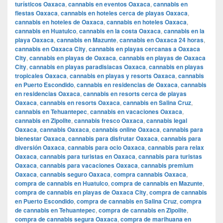
turísticos Oaxaca
,
cannabis en eventos Oaxaca
,
cannabis en
fiestas Oaxaca
,
cannabis en hoteles cerca de playas Oaxaca
,
cannabis en hoteles de Oaxaca
,
cannabis en hoteles Oaxaca
,
cannabis en Huatulco
,
cannabis en la costa Oaxaca
,
cannabis en la
playa Oaxaca
,
cannabis en Mazunte
,
cannabis en Oaxaca 24 horas
,
cannabis en Oaxaca City
,
cannabis en playas cercanas a Oaxaca
City
,
cannabis en playas de Oaxaca
,
cannabis en playas de Oaxaca
City
,
cannabis en playas paradisiacas Oaxaca
,
cannabis en playas
tropicales Oaxaca
,
cannabis en playas y resorts Oaxaca
,
cannabis
en Puerto Escondido
,
cannabis en residencias de Oaxaca
,
cannabis
en residencias Oaxaca
,
cannabis en resorts cerca de playas
Oaxaca
,
cannabis en resorts Oaxaca
,
cannabis en Salina Cruz
,
cannabis en Tehuantepec
,
cannabis en vacaciones Oaxaca
,
cannabis en Zipolite
,
cannabis fresco Oaxaca
,
cannabis legal
Oaxaca
,
cannabis Oaxaca
,
cannabis online Oaxaca
,
cannabis para
bienestar Oaxaca
,
cannabis para disfrutar Oaxaca
,
cannabis para
diversión Oaxaca
,
cannabis para ocio Oaxaca
,
cannabis para relax
Oaxaca
,
cannabis para turistas en Oaxaca
,
cannabis para turistas
Oaxaca
,
cannabis para vacaciones Oaxaca
,
cannabis premium
Oaxaca
,
cannabis seguro Oaxaca
,
compra cannabis Oaxaca
,
compra de cannabis en Huatulco
,
compra de cannabis en Mazunte
,
compra de cannabis en playas de Oaxaca City
,
compra de cannabis
en Puerto Escondido
,
compra de cannabis en Salina Cruz
,
compra
de cannabis en Tehuantepec
,
compra de cannabis en Zipolite
,
compra de cannabis segura Oaxaca
,
compra de marihuana en