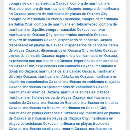
compra de cannabis segura Oaxaca
,
compra de marihuana en
Huatulco
,
compra de marihuana en Mazunte
,
compra de marihuana
en Oaxaca
,
compra de marihuana en playas de Oaxaca City
,
compra de marihuana en Puerto Escondido
,
compra de marihuana
en Salina Cruz
,
compra de marihuana en Tehuantepec
,
compra de
marihuana en Zipolite
,
comprar cannabis Oaxaca
,
comprar
marihuana en Oaxaca City
,
concentrados cannabis Oaxaca
,
delivery de cannabis Oaxaca
,
dispensario de cannabis Oaxaca
,
dispensario en playas de Oaxaca
,
dispensarios de cannabis cerca
de playas Oaxaca.
,
dispensarios en Oaxaca City
,
edibles Oaxaca
,
envíos de cannabis Oaxaca
,
experiencia con cannabis en Oaxaca
,
experiencia con marihuana en Oaxaca
,
experiencias con cannabis
en Oaxaca City
,
experiencias con cannabis Oaxaca
,
marihuana a
domicilio Oaxaca
,
marihuana de alta calidad Oaxaca
,
marihuana
discreta Oaxaca
,
marihuana en Airbnbs de Oaxaca
,
marihuana en
alquileres vacacionales Oaxaca
,
marihuana en ambientes relajados
Oaxaca
,
marihuana en apartamentos de vacaciones Oaxaca
,
marihuana en eventos Oaxaca
,
marihuana en fiestas Oaxaca
,
marihuana en hoteles cerca de playas Oaxaca
,
marihuana en
hoteles de Oaxaca
,
marihuana en Huatulco
,
marihuana en la costa
Oaxaca
,
marihuana en Mazunte
,
marihuana en Oaxaca City
,
marihuana en playas cercanas a Oaxaca City
,
marihuana en playas
de Oaxaca
,
marihuana en playas de Oaxaca City
,
marihuana en
playas paradisiacas Oaxaca
,
marihuana en playas tropicales
Oaxaca
,
marihuana en playas y resorts Oaxaca
,
marihuana en