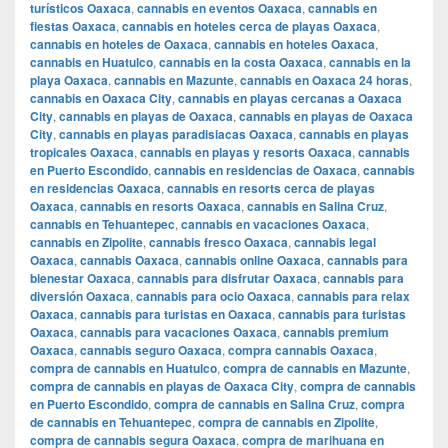
turísticos Oaxaca
,
cannabis en eventos Oaxaca
,
cannabis en
fiestas Oaxaca
,
cannabis en hoteles cerca de playas Oaxaca
,
cannabis en hoteles de Oaxaca
,
cannabis en hoteles Oaxaca
,
cannabis en Huatulco
,
cannabis en la costa Oaxaca
,
cannabis en la
playa Oaxaca
,
cannabis en Mazunte
,
cannabis en Oaxaca 24 horas
,
cannabis en Oaxaca City
,
cannabis en playas cercanas a Oaxaca
City
,
cannabis en playas de Oaxaca
,
cannabis en playas de Oaxaca
City
,
cannabis en playas paradisiacas Oaxaca
,
cannabis en playas
tropicales Oaxaca
,
cannabis en playas y resorts Oaxaca
,
cannabis
en Puerto Escondido
,
cannabis en residencias de Oaxaca
,
cannabis
en residencias Oaxaca
,
cannabis en resorts cerca de playas
Oaxaca
,
cannabis en resorts Oaxaca
,
cannabis en Salina Cruz
,
cannabis en Tehuantepec
,
cannabis en vacaciones Oaxaca
,
cannabis en Zipolite
,
cannabis fresco Oaxaca
,
cannabis legal
Oaxaca
,
cannabis Oaxaca
,
cannabis online Oaxaca
,
cannabis para
bienestar Oaxaca
,
cannabis para disfrutar Oaxaca
,
cannabis para
diversión Oaxaca
,
cannabis para ocio Oaxaca
,
cannabis para relax
Oaxaca
,
cannabis para turistas en Oaxaca
,
cannabis para turistas
Oaxaca
,
cannabis para vacaciones Oaxaca
,
cannabis premium
Oaxaca
,
cannabis seguro Oaxaca
,
compra cannabis Oaxaca
,
compra de cannabis en Huatulco
,
compra de cannabis en Mazunte
,
compra de cannabis en playas de Oaxaca City
,
compra de cannabis
en Puerto Escondido
,
compra de cannabis en Salina Cruz
,
compra
de cannabis en Tehuantepec
,
compra de cannabis en Zipolite
,
compra de cannabis segura Oaxaca
,
compra de marihuana en