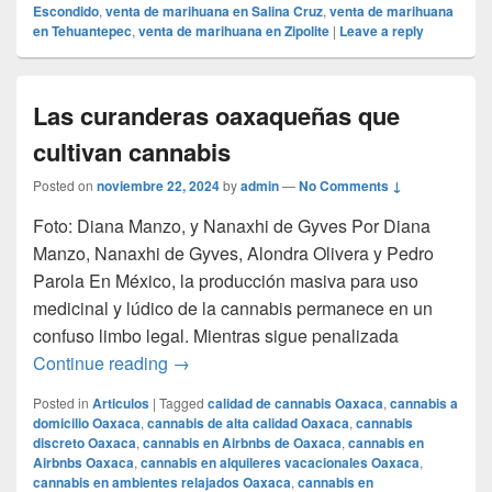
Escondido
,
venta de marihuana en Salina Cruz
,
venta de marihuana
en Tehuantepec
,
venta de marihuana en Zipolite
|
Leave a reply
Las curanderas oaxaqueñas que
cultivan cannabis
Posted on
noviembre 22, 2024
by
admin
—
No Comments ↓
Foto: Diana Manzo, y Nanaxhi de Gyves Por Diana
Manzo, Nanaxhi de Gyves, Alondra Olivera y Pedro
Parola En México, la producción masiva para uso
medicinal y lúdico de la cannabis permanece en un
confuso limbo legal. Mientras sigue penalizada
Las curanderas oaxaqueñas que cultivan
Continue reading
→
Posted in
Articulos
|
Tagged
calidad de cannabis Oaxaca
,
cannabis a
domicilio Oaxaca
,
cannabis de alta calidad Oaxaca
,
cannabis
discreto Oaxaca
,
cannabis en Airbnbs de Oaxaca
,
cannabis en
Airbnbs Oaxaca
,
cannabis en alquileres vacacionales Oaxaca
,
cannabis en ambientes relajados Oaxaca
,
cannabis en