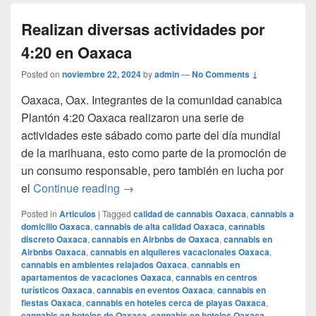
Realizan diversas actividades por
4:20 en Oaxaca
Posted on
noviembre 22, 2024
by
admin
—
No Comments ↓
Oaxaca, Oax. Integrantes de la comunidad canabica
Plantón 4:20 Oaxaca realizaron una serie de
actividades este sábado como parte del día mundial
de la marihuana, esto como parte de la promoción de
un consumo responsable, pero también en lucha por
Realizan diversas actividades por 4:2
el
Continue reading
→
Posted in
Articulos
|
Tagged
calidad de cannabis Oaxaca
,
cannabis a
domicilio Oaxaca
,
cannabis de alta calidad Oaxaca
,
cannabis
discreto Oaxaca
,
cannabis en Airbnbs de Oaxaca
,
cannabis en
Airbnbs Oaxaca
,
cannabis en alquileres vacacionales Oaxaca
,
cannabis en ambientes relajados Oaxaca
,
cannabis en
apartamentos de vacaciones Oaxaca
,
cannabis en centros
turísticos Oaxaca
,
cannabis en eventos Oaxaca
,
cannabis en
fiestas Oaxaca
,
cannabis en hoteles cerca de playas Oaxaca
,
cannabis en hoteles de Oaxaca
,
cannabis en hoteles Oaxaca
,