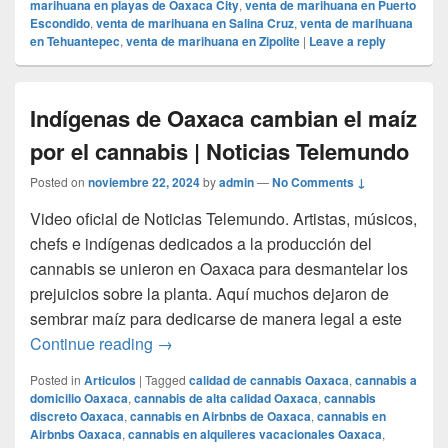
marihuana en playas de Oaxaca City
,
venta de marihuana en Puerto
Escondido
,
venta de marihuana en Salina Cruz
,
venta de marihuana
en Tehuantepec
,
venta de marihuana en Zipolite
|
Leave a reply
Indígenas de Oaxaca cambian el maíz
por el cannabis | Noticias Telemundo
Posted on
noviembre 22, 2024
by
admin
—
No Comments ↓
Video oficial de Noticias Telemundo. Artistas, músicos,
chefs e indígenas dedicados a la producción del
cannabis se unieron en Oaxaca para desmantelar los
prejuicios sobre la planta. Aquí muchos dejaron de
sembrar maíz para dedicarse de manera legal a este
Indígenas de Oaxaca cambian el maíz por
Continue reading
→
Posted in
Articulos
|
Tagged
calidad de cannabis Oaxaca
,
cannabis a
domicilio Oaxaca
,
cannabis de alta calidad Oaxaca
,
cannabis
discreto Oaxaca
,
cannabis en Airbnbs de Oaxaca
,
cannabis en
Airbnbs Oaxaca
,
cannabis en alquileres vacacionales Oaxaca
,