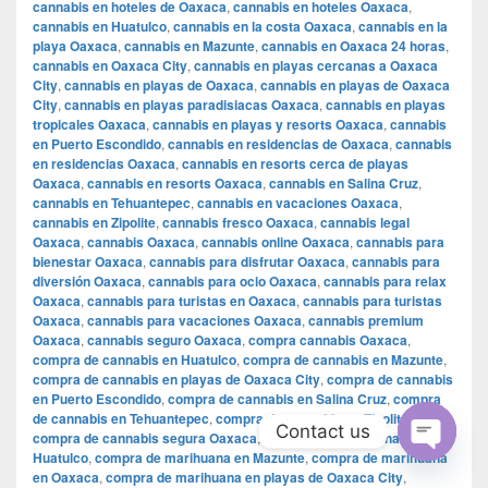
cannabis en hoteles de Oaxaca
,
cannabis en hoteles Oaxaca
,
cannabis en Huatulco
,
cannabis en la costa Oaxaca
,
cannabis en la
playa Oaxaca
,
cannabis en Mazunte
,
cannabis en Oaxaca 24 horas
,
cannabis en Oaxaca City
,
cannabis en playas cercanas a Oaxaca
City
,
cannabis en playas de Oaxaca
,
cannabis en playas de Oaxaca
City
,
cannabis en playas paradisiacas Oaxaca
,
cannabis en playas
tropicales Oaxaca
,
cannabis en playas y resorts Oaxaca
,
cannabis
en Puerto Escondido
,
cannabis en residencias de Oaxaca
,
cannabis
en residencias Oaxaca
,
cannabis en resorts cerca de playas
Oaxaca
,
cannabis en resorts Oaxaca
,
cannabis en Salina Cruz
,
cannabis en Tehuantepec
,
cannabis en vacaciones Oaxaca
,
cannabis en Zipolite
,
cannabis fresco Oaxaca
,
cannabis legal
Oaxaca
,
cannabis Oaxaca
,
cannabis online Oaxaca
,
cannabis para
bienestar Oaxaca
,
cannabis para disfrutar Oaxaca
,
cannabis para
diversión Oaxaca
,
cannabis para ocio Oaxaca
,
cannabis para relax
Oaxaca
,
cannabis para turistas en Oaxaca
,
cannabis para turistas
Oaxaca
,
cannabis para vacaciones Oaxaca
,
cannabis premium
Oaxaca
,
cannabis seguro Oaxaca
,
compra cannabis Oaxaca
,
compra de cannabis en Huatulco
,
compra de cannabis en Mazunte
,
compra de cannabis en playas de Oaxaca City
,
compra de cannabis
en Puerto Escondido
,
compra de cannabis en Salina Cruz
,
compra
de cannabis en Tehuantepec
,
compra de cannabis en Zipolite
,
Contact us
compra de cannabis segura Oaxaca
,
compra de marihuana en
Huatulco
,
compra de marihuana en Mazunte
,
compra de marihuana
Open
en Oaxaca
,
compra de marihuana en playas de Oaxaca City
,