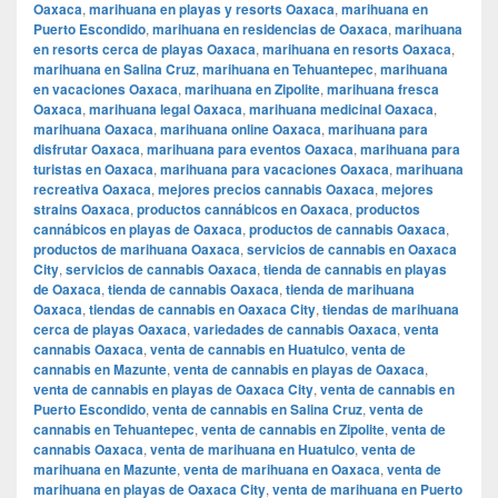
Oaxaca
,
marihuana en playas y resorts Oaxaca
,
marihuana en
Puerto Escondido
,
marihuana en residencias de Oaxaca
,
marihuana
en resorts cerca de playas Oaxaca
,
marihuana en resorts Oaxaca
,
marihuana en Salina Cruz
,
marihuana en Tehuantepec
,
marihuana
en vacaciones Oaxaca
,
marihuana en Zipolite
,
marihuana fresca
Oaxaca
,
marihuana legal Oaxaca
,
marihuana medicinal Oaxaca
,
marihuana Oaxaca
,
marihuana online Oaxaca
,
marihuana para
disfrutar Oaxaca
,
marihuana para eventos Oaxaca
,
marihuana para
turistas en Oaxaca
,
marihuana para vacaciones Oaxaca
,
marihuana
recreativa Oaxaca
,
mejores precios cannabis Oaxaca
,
mejores
strains Oaxaca
,
productos cannábicos en Oaxaca
,
productos
cannábicos en playas de Oaxaca
,
productos de cannabis Oaxaca
,
productos de marihuana Oaxaca
,
servicios de cannabis en Oaxaca
City
,
servicios de cannabis Oaxaca
,
tienda de cannabis en playas
de Oaxaca
,
tienda de cannabis Oaxaca
,
tienda de marihuana
Oaxaca
,
tiendas de cannabis en Oaxaca City
,
tiendas de marihuana
cerca de playas Oaxaca
,
variedades de cannabis Oaxaca
,
venta
cannabis Oaxaca
,
venta de cannabis en Huatulco
,
venta de
cannabis en Mazunte
,
venta de cannabis en playas de Oaxaca
,
venta de cannabis en playas de Oaxaca City
,
venta de cannabis en
Puerto Escondido
,
venta de cannabis en Salina Cruz
,
venta de
cannabis en Tehuantepec
,
venta de cannabis en Zipolite
,
venta de
cannabis Oaxaca
,
venta de marihuana en Huatulco
,
venta de
marihuana en Mazunte
,
venta de marihuana en Oaxaca
,
venta de
marihuana en playas de Oaxaca City
,
venta de marihuana en Puerto