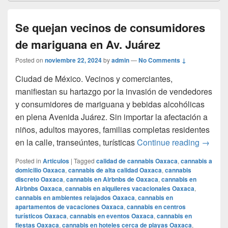
Se quejan vecinos de consumidores
de mariguana en Av. Juárez
Posted on
noviembre 22, 2024
by
admin
—
No Comments ↓
Ciudad de México. Vecinos y comerciantes,
manifiestan su hartazgo por la invasión de vendedores
y consumidores de mariguana y bebidas alcohólicas
en plena Avenida Juárez. Sin importar la afectación a
niños, adultos mayores, familias completas residentes
Se que
en la calle, transeúntes, turísticas
Continue reading
→
Posted in
Articulos
|
Tagged
calidad de cannabis Oaxaca
,
cannabis a
domicilio Oaxaca
,
cannabis de alta calidad Oaxaca
,
cannabis
discreto Oaxaca
,
cannabis en Airbnbs de Oaxaca
,
cannabis en
Airbnbs Oaxaca
,
cannabis en alquileres vacacionales Oaxaca
,
cannabis en ambientes relajados Oaxaca
,
cannabis en
apartamentos de vacaciones Oaxaca
,
cannabis en centros
turísticos Oaxaca
,
cannabis en eventos Oaxaca
,
cannabis en
fiestas Oaxaca
,
cannabis en hoteles cerca de playas Oaxaca
,