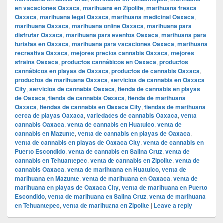
en vacaciones Oaxaca
,
marihuana en Zipolite
,
marihuana fresca
Oaxaca
,
marihuana legal Oaxaca
,
marihuana medicinal Oaxaca
,
marihuana Oaxaca
,
marihuana online Oaxaca
,
marihuana para
disfrutar Oaxaca
,
marihuana para eventos Oaxaca
,
marihuana para
turistas en Oaxaca
,
marihuana para vacaciones Oaxaca
,
marihuana
recreativa Oaxaca
,
mejores precios cannabis Oaxaca
,
mejores
strains Oaxaca
,
productos cannábicos en Oaxaca
,
productos
cannábicos en playas de Oaxaca
,
productos de cannabis Oaxaca
,
productos de marihuana Oaxaca
,
servicios de cannabis en Oaxaca
City
,
servicios de cannabis Oaxaca
,
tienda de cannabis en playas
de Oaxaca
,
tienda de cannabis Oaxaca
,
tienda de marihuana
Oaxaca
,
tiendas de cannabis en Oaxaca City
,
tiendas de marihuana
cerca de playas Oaxaca
,
variedades de cannabis Oaxaca
,
venta
cannabis Oaxaca
,
venta de cannabis en Huatulco
,
venta de
cannabis en Mazunte
,
venta de cannabis en playas de Oaxaca
,
venta de cannabis en playas de Oaxaca City
,
venta de cannabis en
Puerto Escondido
,
venta de cannabis en Salina Cruz
,
venta de
cannabis en Tehuantepec
,
venta de cannabis en Zipolite
,
venta de
cannabis Oaxaca
,
venta de marihuana en Huatulco
,
venta de
marihuana en Mazunte
,
venta de marihuana en Oaxaca
,
venta de
marihuana en playas de Oaxaca City
,
venta de marihuana en Puerto
Escondido
,
venta de marihuana en Salina Cruz
,
venta de marihuana
en Tehuantepec
,
venta de marihuana en Zipolite
|
Leave a reply