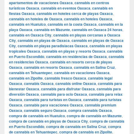
apartamentos de vacaciones Oaxaca
,
cannabis en centros
turísticos Oaxaca
,
cannabis en eventos Oaxaca
,
cannabis en
fiestas Oaxaca
,
cannabis en hoteles cerca de playas Oaxaca
,
cannabis en hoteles de Oaxaca
,
cannabis en hoteles Oaxaca
,
cannabis en Huatulco
,
cannabis en la costa Oaxaca
,
cannabis en la
playa Oaxaca
,
cannabis en Mazunte
,
cannabis en Oaxaca 24 horas
,
cannabis en Oaxaca City
,
cannabis en playas cercanas a Oaxaca
City
,
cannabis en playas de Oaxaca
,
cannabis en playas de Oaxaca
City
,
cannabis en playas paradisiacas Oaxaca
,
cannabis en playas
tropicales Oaxaca
,
cannabis en playas y resorts Oaxaca
,
cannabis
en Puerto Escondido
,
cannabis en residencias de Oaxaca
,
cannabis
en residencias Oaxaca
,
cannabis en resorts cerca de playas
Oaxaca
,
cannabis en resorts Oaxaca
,
cannabis en Salina Cruz
,
cannabis en Tehuantepec
,
cannabis en vacaciones Oaxaca
,
cannabis en Zipolite
,
cannabis fresco Oaxaca
,
cannabis legal
Oaxaca
,
cannabis Oaxaca
,
cannabis online Oaxaca
,
cannabis para
bienestar Oaxaca
,
cannabis para disfrutar Oaxaca
,
cannabis para
diversión Oaxaca
,
cannabis para ocio Oaxaca
,
cannabis para relax
Oaxaca
,
cannabis para turistas en Oaxaca
,
cannabis para turistas
Oaxaca
,
cannabis para vacaciones Oaxaca
,
cannabis premium
Oaxaca
,
cannabis seguro Oaxaca
,
compra cannabis Oaxaca
,
compra de cannabis en Huatulco
,
compra de cannabis en Mazunte
,
compra de cannabis en playas de Oaxaca City
,
compra de cannabis
en Puerto Escondido
,
compra de cannabis en Salina Cruz
,
compra
de cannabis en Tehuantepec
,
compra de cannabis en Zipolite
,