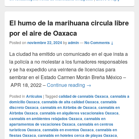
El humo de la marihuana circula libre
por el aire de Oaxaca
Posted on
noviembre 22, 2024
by
admin
—
No Comments ↓
La ciudad ha emitido un comunicado en el que insta a
la policía a no molestar a los fumadores responsables
y se ha expedido una veintena de licencias para
sembrar en el Estado Carmen Morán Breña México –
El humo de la marihuana 
APR 18, 2022 –
Continue reading
→
Posted in
Articulos
|
Tagged
calidad de cannabis Oaxaca
,
cannabis a
domicilio Oaxaca
,
cannabis de alta calidad Oaxaca
,
cannabis
discreto Oaxaca
,
cannabis en Airbnbs de Oaxaca
,
cannabis en
Airbnbs Oaxaca
,
cannabis en alquileres vacacionales Oaxaca
,
cannabis en ambientes relajados Oaxaca
,
cannabis en
apartamentos de vacaciones Oaxaca
,
cannabis en centros
turísticos Oaxaca
,
cannabis en eventos Oaxaca
,
cannabis en
fiestas Oaxaca
,
cannabis en hoteles cerca de playas Oaxaca
,