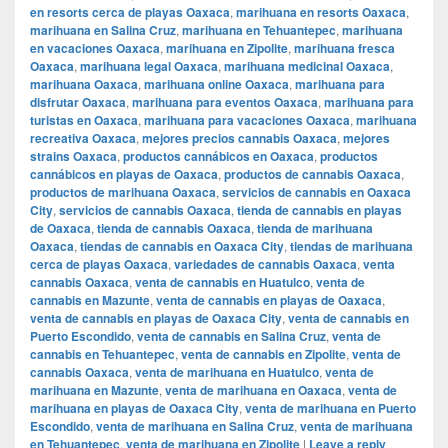
en resorts cerca de playas Oaxaca
,
marihuana en resorts Oaxaca
,
marihuana en Salina Cruz
,
marihuana en Tehuantepec
,
marihuana
en vacaciones Oaxaca
,
marihuana en Zipolite
,
marihuana fresca
Oaxaca
,
marihuana legal Oaxaca
,
marihuana medicinal Oaxaca
,
marihuana Oaxaca
,
marihuana online Oaxaca
,
marihuana para
disfrutar Oaxaca
,
marihuana para eventos Oaxaca
,
marihuana para
turistas en Oaxaca
,
marihuana para vacaciones Oaxaca
,
marihuana
recreativa Oaxaca
,
mejores precios cannabis Oaxaca
,
mejores
strains Oaxaca
,
productos cannábicos en Oaxaca
,
productos
cannábicos en playas de Oaxaca
,
productos de cannabis Oaxaca
,
productos de marihuana Oaxaca
,
servicios de cannabis en Oaxaca
City
,
servicios de cannabis Oaxaca
,
tienda de cannabis en playas
de Oaxaca
,
tienda de cannabis Oaxaca
,
tienda de marihuana
Oaxaca
,
tiendas de cannabis en Oaxaca City
,
tiendas de marihuana
cerca de playas Oaxaca
,
variedades de cannabis Oaxaca
,
venta
cannabis Oaxaca
,
venta de cannabis en Huatulco
,
venta de
cannabis en Mazunte
,
venta de cannabis en playas de Oaxaca
,
venta de cannabis en playas de Oaxaca City
,
venta de cannabis en
Puerto Escondido
,
venta de cannabis en Salina Cruz
,
venta de
cannabis en Tehuantepec
,
venta de cannabis en Zipolite
,
venta de
cannabis Oaxaca
,
venta de marihuana en Huatulco
,
venta de
marihuana en Mazunte
,
venta de marihuana en Oaxaca
,
venta de
marihuana en playas de Oaxaca City
,
venta de marihuana en Puerto
Escondido
,
venta de marihuana en Salina Cruz
,
venta de marihuana
en Tehuantepec
,
venta de marihuana en Zipolite
|
Leave a reply