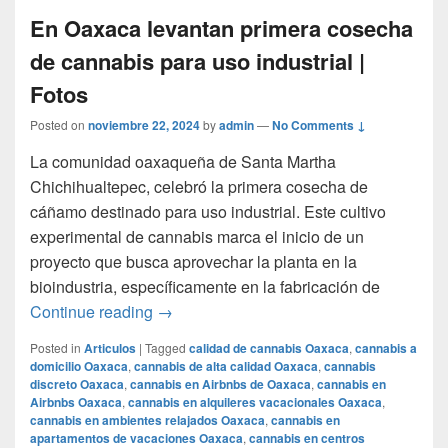
En Oaxaca levantan primera cosecha
de cannabis para uso industrial |
Fotos
Posted on
noviembre 22, 2024
by
admin
—
No Comments ↓
La comunidad oaxaqueña de Santa Martha
Chichihualtepec, celebró la primera cosecha de
cáñamo destinado para uso industrial. Este cultivo
experimental de cannabis marca el inicio de un
proyecto que busca aprovechar la planta en la
bioindustria, específicamente en la fabricación de
En Oaxaca levantan primera cosecha de c
Continue reading
→
Posted in
Articulos
|
Tagged
calidad de cannabis Oaxaca
,
cannabis a
domicilio Oaxaca
,
cannabis de alta calidad Oaxaca
,
cannabis
discreto Oaxaca
,
cannabis en Airbnbs de Oaxaca
,
cannabis en
Airbnbs Oaxaca
,
cannabis en alquileres vacacionales Oaxaca
,
cannabis en ambientes relajados Oaxaca
,
cannabis en
apartamentos de vacaciones Oaxaca
,
cannabis en centros