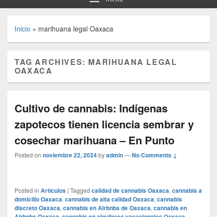
Inicio
»
marihuana legal Oaxaca
TAG ARCHIVES:
MARIHUANA LEGAL
OAXACA
Cultivo de cannabis: Indígenas
zapotecos tienen licencia sembrar y
cosechar marihuana – En Punto
Posted on
noviembre 22, 2024
by
admin
—
No Comments ↓
Posted in
Articulos
|
Tagged
calidad de cannabis Oaxaca
,
cannabis a
domicilio Oaxaca
,
cannabis de alta calidad Oaxaca
,
cannabis
discreto Oaxaca
,
cannabis en Airbnbs de Oaxaca
,
cannabis en
Airbnbs Oaxaca
,
cannabis en alquileres vacacionales Oaxaca
,