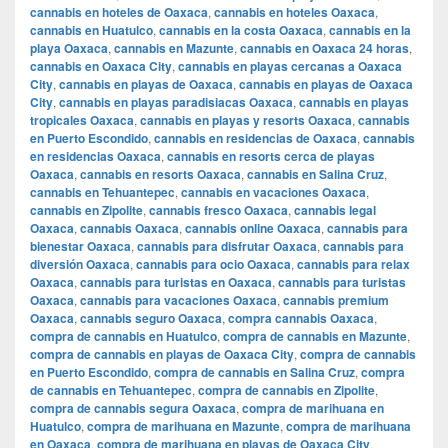
cannabis en hoteles de Oaxaca
,
cannabis en hoteles Oaxaca
,
cannabis en Huatulco
,
cannabis en la costa Oaxaca
,
cannabis en la
playa Oaxaca
,
cannabis en Mazunte
,
cannabis en Oaxaca 24 horas
,
cannabis en Oaxaca City
,
cannabis en playas cercanas a Oaxaca
City
,
cannabis en playas de Oaxaca
,
cannabis en playas de Oaxaca
City
,
cannabis en playas paradisiacas Oaxaca
,
cannabis en playas
tropicales Oaxaca
,
cannabis en playas y resorts Oaxaca
,
cannabis
en Puerto Escondido
,
cannabis en residencias de Oaxaca
,
cannabis
en residencias Oaxaca
,
cannabis en resorts cerca de playas
Oaxaca
,
cannabis en resorts Oaxaca
,
cannabis en Salina Cruz
,
cannabis en Tehuantepec
,
cannabis en vacaciones Oaxaca
,
cannabis en Zipolite
,
cannabis fresco Oaxaca
,
cannabis legal
Oaxaca
,
cannabis Oaxaca
,
cannabis online Oaxaca
,
cannabis para
bienestar Oaxaca
,
cannabis para disfrutar Oaxaca
,
cannabis para
diversión Oaxaca
,
cannabis para ocio Oaxaca
,
cannabis para relax
Oaxaca
,
cannabis para turistas en Oaxaca
,
cannabis para turistas
Oaxaca
,
cannabis para vacaciones Oaxaca
,
cannabis premium
Oaxaca
,
cannabis seguro Oaxaca
,
compra cannabis Oaxaca
,
compra de cannabis en Huatulco
,
compra de cannabis en Mazunte
,
compra de cannabis en playas de Oaxaca City
,
compra de cannabis
en Puerto Escondido
,
compra de cannabis en Salina Cruz
,
compra
de cannabis en Tehuantepec
,
compra de cannabis en Zipolite
,
compra de cannabis segura Oaxaca
,
compra de marihuana en
Huatulco
,
compra de marihuana en Mazunte
,
compra de marihuana
en Oaxaca
,
compra de marihuana en playas de Oaxaca City
,