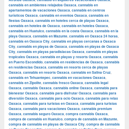
cannabis en ambientes relajados Oaxaca
,
cannabis en
apartamentos de vacaciones Oaxaca
,
cannabis en centros
turísticos Oaxaca
,
cannabis en eventos Oaxaca
,
cannabis en
fiestas Oaxaca
,
cannabis en hoteles cerca de playas Oaxaca
,
cannabis en hoteles de Oaxaca
,
cannabis en hoteles Oaxaca
,
cannabis en Huatulco
,
cannabis en la costa Oaxaca
,
cannabis en la
playa Oaxaca
,
cannabis en Mazunte
,
cannabis en Oaxaca 24 horas
,
cannabis en Oaxaca City
,
cannabis en playas cercanas a Oaxaca
City
,
cannabis en playas de Oaxaca
,
cannabis en playas de Oaxaca
City
,
cannabis en playas paradisiacas Oaxaca
,
cannabis en playas
tropicales Oaxaca
,
cannabis en playas y resorts Oaxaca
,
cannabis
en Puerto Escondido
,
cannabis en residencias de Oaxaca
,
cannabis
en residencias Oaxaca
,
cannabis en resorts cerca de playas
Oaxaca
,
cannabis en resorts Oaxaca
,
cannabis en Salina Cruz
,
cannabis en Tehuantepec
,
cannabis en vacaciones Oaxaca
,
cannabis en Zipolite
,
cannabis fresco Oaxaca
,
cannabis legal
Oaxaca
,
cannabis Oaxaca
,
cannabis online Oaxaca
,
cannabis para
bienestar Oaxaca
,
cannabis para disfrutar Oaxaca
,
cannabis para
diversión Oaxaca
,
cannabis para ocio Oaxaca
,
cannabis para relax
Oaxaca
,
cannabis para turistas en Oaxaca
,
cannabis para turistas
Oaxaca
,
cannabis para vacaciones Oaxaca
,
cannabis premium
Oaxaca
,
cannabis seguro Oaxaca
,
compra cannabis Oaxaca
,
compra de cannabis en Huatulco
,
compra de cannabis en Mazunte
,
compra de cannabis en playas de Oaxaca City
,
compra de cannabis