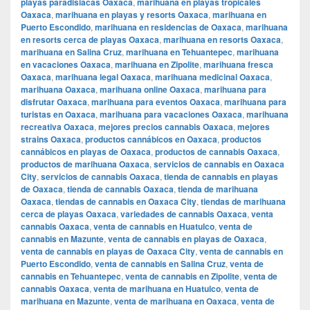
playas paradisiacas Oaxaca
,
marihuana en playas tropicales
Oaxaca
,
marihuana en playas y resorts Oaxaca
,
marihuana en
Puerto Escondido
,
marihuana en residencias de Oaxaca
,
marihuana
en resorts cerca de playas Oaxaca
,
marihuana en resorts Oaxaca
,
marihuana en Salina Cruz
,
marihuana en Tehuantepec
,
marihuana
en vacaciones Oaxaca
,
marihuana en Zipolite
,
marihuana fresca
Oaxaca
,
marihuana legal Oaxaca
,
marihuana medicinal Oaxaca
,
marihuana Oaxaca
,
marihuana online Oaxaca
,
marihuana para
disfrutar Oaxaca
,
marihuana para eventos Oaxaca
,
marihuana para
turistas en Oaxaca
,
marihuana para vacaciones Oaxaca
,
marihuana
recreativa Oaxaca
,
mejores precios cannabis Oaxaca
,
mejores
strains Oaxaca
,
productos cannábicos en Oaxaca
,
productos
cannábicos en playas de Oaxaca
,
productos de cannabis Oaxaca
,
productos de marihuana Oaxaca
,
servicios de cannabis en Oaxaca
City
,
servicios de cannabis Oaxaca
,
tienda de cannabis en playas
de Oaxaca
,
tienda de cannabis Oaxaca
,
tienda de marihuana
Oaxaca
,
tiendas de cannabis en Oaxaca City
,
tiendas de marihuana
cerca de playas Oaxaca
,
variedades de cannabis Oaxaca
,
venta
cannabis Oaxaca
,
venta de cannabis en Huatulco
,
venta de
cannabis en Mazunte
,
venta de cannabis en playas de Oaxaca
,
venta de cannabis en playas de Oaxaca City
,
venta de cannabis en
Puerto Escondido
,
venta de cannabis en Salina Cruz
,
venta de
cannabis en Tehuantepec
,
venta de cannabis en Zipolite
,
venta de
cannabis Oaxaca
,
venta de marihuana en Huatulco
,
venta de
marihuana en Mazunte
,
venta de marihuana en Oaxaca
,
venta de