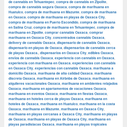
de cannabis en Tehuantepec
,
compra de cannabis en Zipolite
,
compra de cannabis segura Oaxaca
,
compra de marihuana en
Huatulco
,
compra de marihuana en Mazunte
,
compra de marihuana
en Oaxaca
,
compra de marihuana en playas de Oaxaca City
,
compra de marihuana en Puerto Escondido
,
compra de marihuana
en Salina Cruz
,
compra de marihuana en Tehuantepec
,
compra de
marihuana en Zipolite
,
comprar cannabis Oaxaca
,
comprar
marihuana en Oaxaca City
,
concentrados cannabis Oaxaca
,
delivery de cannabis Oaxaca
,
dispensario de cannabis Oaxaca
,
dispensario en playas de Oaxaca
,
dispensarios de cannabis cerca
de playas Oaxaca.
,
dispensarios en Oaxaca City
,
edibles Oaxaca
,
envíos de cannabis Oaxaca
,
experiencia con cannabis en Oaxaca
,
experiencia con marihuana en Oaxaca
,
experiencias con cannabis
en Oaxaca City
,
experiencias con cannabis Oaxaca
,
marihuana a
domicilio Oaxaca
,
marihuana de alta calidad Oaxaca
,
marihuana
discreta Oaxaca
,
marihuana en Airbnbs de Oaxaca
,
marihuana en
alquileres vacacionales Oaxaca
,
marihuana en ambientes relajados
Oaxaca
,
marihuana en apartamentos de vacaciones Oaxaca
,
marihuana en eventos Oaxaca
,
marihuana en fiestas Oaxaca
,
marihuana en hoteles cerca de playas Oaxaca
,
marihuana en
hoteles de Oaxaca
,
marihuana en Huatulco
,
marihuana en la costa
Oaxaca
,
marihuana en Mazunte
,
marihuana en Oaxaca City
,
marihuana en playas cercanas a Oaxaca City
,
marihuana en playas
de Oaxaca
,
marihuana en playas de Oaxaca City
,
marihuana en
playas paradisiacas Oaxaca
,
marihuana en playas tropicales