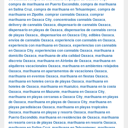
compra de marihuana en Puerto Escondido
,
compra de marihuana
en Salina Cruz
,
compra de marihuana en Tehuantepec
,
compra de
marihuana en Zipolite
,
comprar cannabis Oaxaca
,
comprar
marihuana en Oaxaca City
,
concentrados cannabis Oaxaca
,
delivery de cannabis Oaxaca
,
dispensario de cannabis Oaxaca
,
dispensario en playas de Oaxaca
,
dispensarios de cannabis cerca
de playas Oaxaca.
,
dispensarios en Oaxaca City
,
edibles Oaxaca
,
envíos de cannabis Oaxaca
,
experiencia con cannabis en Oaxaca
,
experiencia con marihuana en Oaxaca
,
experiencias con cannabis
en Oaxaca City
,
experiencias con cannabis Oaxaca
,
marihuana a
domicilio Oaxaca
,
marihuana de alta calidad Oaxaca
,
marihuana
discreta Oaxaca
,
marihuana en Airbnbs de Oaxaca
,
marihuana en
alquileres vacacionales Oaxaca
,
marihuana en ambientes relajados
Oaxaca
,
marihuana en apartamentos de vacaciones Oaxaca
,
marihuana en eventos Oaxaca
,
marihuana en fiestas Oaxaca
,
marihuana en hoteles cerca de playas Oaxaca
,
marihuana en
hoteles de Oaxaca
,
marihuana en Huatulco
,
marihuana en la costa
Oaxaca
,
marihuana en Mazunte
,
marihuana en Oaxaca City
,
marihuana en playas cercanas a Oaxaca City
,
marihuana en playas
de Oaxaca
,
marihuana en playas de Oaxaca City
,
marihuana en
playas paradisiacas Oaxaca
,
marihuana en playas tropicales
Oaxaca
,
marihuana en playas y resorts Oaxaca
,
marihuana en
Puerto Escondido
,
marihuana en residencias de Oaxaca
,
marihuana
en resorts cerca de playas Oaxaca
,
marihuana en resorts Oaxaca
,
marihuana en Salina Cruz
,
marihuana en Tehuantepec
,
marihuana