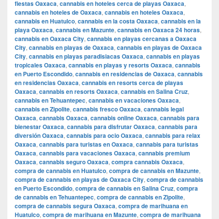
fiestas Oaxaca
,
cannabis en hoteles cerca de playas Oaxaca
,
cannabis en hoteles de Oaxaca
,
cannabis en hoteles Oaxaca
,
cannabis en Huatulco
,
cannabis en la costa Oaxaca
,
cannabis en la
playa Oaxaca
,
cannabis en Mazunte
,
cannabis en Oaxaca 24 horas
,
cannabis en Oaxaca City
,
cannabis en playas cercanas a Oaxaca
City
,
cannabis en playas de Oaxaca
,
cannabis en playas de Oaxaca
City
,
cannabis en playas paradisiacas Oaxaca
,
cannabis en playas
tropicales Oaxaca
,
cannabis en playas y resorts Oaxaca
,
cannabis
en Puerto Escondido
,
cannabis en residencias de Oaxaca
,
cannabis
en residencias Oaxaca
,
cannabis en resorts cerca de playas
Oaxaca
,
cannabis en resorts Oaxaca
,
cannabis en Salina Cruz
,
cannabis en Tehuantepec
,
cannabis en vacaciones Oaxaca
,
cannabis en Zipolite
,
cannabis fresco Oaxaca
,
cannabis legal
Oaxaca
,
cannabis Oaxaca
,
cannabis online Oaxaca
,
cannabis para
bienestar Oaxaca
,
cannabis para disfrutar Oaxaca
,
cannabis para
diversión Oaxaca
,
cannabis para ocio Oaxaca
,
cannabis para relax
Oaxaca
,
cannabis para turistas en Oaxaca
,
cannabis para turistas
Oaxaca
,
cannabis para vacaciones Oaxaca
,
cannabis premium
Oaxaca
,
cannabis seguro Oaxaca
,
compra cannabis Oaxaca
,
compra de cannabis en Huatulco
,
compra de cannabis en Mazunte
,
compra de cannabis en playas de Oaxaca City
,
compra de cannabis
en Puerto Escondido
,
compra de cannabis en Salina Cruz
,
compra
de cannabis en Tehuantepec
,
compra de cannabis en Zipolite
,
compra de cannabis segura Oaxaca
,
compra de marihuana en
Huatulco
,
compra de marihuana en Mazunte
,
compra de marihuana