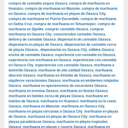
compra de cannabis segura Oaxaca
,
compra de marihuana en
Huatulco
,
compra de marihuana en Mazunte
,
compra de marihuana
en Oaxaca
,
compra de marihuana en playas de Oaxaca City
,
compra de marihuana en Puerto Escondido
,
compra de marihuana
en Salina Cruz
,
compra de marihuana en Tehuantepec
,
compra de
marihuana en Zipolite
,
comprar cannabis Oaxaca
,
comprar
marihuana en Oaxaca City
,
concentrados cannabis Oaxaca
,
delivery de cannabis Oaxaca
,
dispensario de cannabis Oaxaca
,
dispensario en playas de Oaxaca
,
dispensarios de cannabis cerca
de playas Oaxaca.
,
dispensarios en Oaxaca City
,
edibles Oaxaca
,
envíos de cannabis Oaxaca
,
experiencia con cannabis en Oaxaca
,
experiencia con marihuana en Oaxaca
,
experiencias con cannabis
en Oaxaca City
,
experiencias con cannabis Oaxaca
,
marihuana a
domicilio Oaxaca
,
marihuana de alta calidad Oaxaca
,
marihuana
discreta Oaxaca
,
marihuana en Airbnbs de Oaxaca
,
marihuana en
alquileres vacacionales Oaxaca
,
marihuana en ambientes relajados
Oaxaca
,
marihuana en apartamentos de vacaciones Oaxaca
,
marihuana en eventos Oaxaca
,
marihuana en fiestas Oaxaca
,
marihuana en hoteles cerca de playas Oaxaca
,
marihuana en
hoteles de Oaxaca
,
marihuana en Huatulco
,
marihuana en la costa
Oaxaca
,
marihuana en Mazunte
,
marihuana en Oaxaca City
,
marihuana en playas cercanas a Oaxaca City
,
marihuana en playas
de Oaxaca
,
marihuana en playas de Oaxaca City
,
marihuana en
playas paradisiacas Oaxaca
,
marihuana en playas tropicales
Oaxaca
,
marihuana en playas y resorts Oaxaca
,
marihuana en