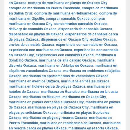
en Oaxaca
,
compra de marihuana en playas de Oaxaca City
,
compra de marihuana en Puerto Escondido
,
compra de marihuana
en Salina Cruz
,
compra de marihuana en Tehuantepec
,
compra de
marihuana en Zipolite
,
comprar cannabis Oaxaca
,
comprar
marihuana en Oaxaca City
,
concentrados cannabis Oaxaca
,
delivery de cannabis Oaxaca
,
dispensario de cannabis Oaxaca
,
dispensario en playas de Oaxaca
,
dispensarios de cannabis cerca
de playas Oaxaca.
,
dispensarios en Oaxaca City
,
edibles Oaxaca
,
envíos de cannabis Oaxaca
,
experiencia con cannabis en Oaxaca
,
experiencia con marihuana en Oaxaca
,
experiencias con cannabis
en Oaxaca City
,
experiencias con cannabis Oaxaca
,
marihuana a
domicilio Oaxaca
,
marihuana de alta calidad Oaxaca
,
marihuana
discreta Oaxaca
,
marihuana en Airbnbs de Oaxaca
,
marihuana en
alquileres vacacionales Oaxaca
,
marihuana en ambientes relajados
Oaxaca
,
marihuana en apartamentos de vacaciones Oaxaca
,
marihuana en eventos Oaxaca
,
marihuana en fiestas Oaxaca
,
marihuana en hoteles cerca de playas Oaxaca
,
marihuana en
hoteles de Oaxaca
,
marihuana en Huatulco
,
marihuana en la costa
Oaxaca
,
marihuana en Mazunte
,
marihuana en Oaxaca City
,
marihuana en playas cercanas a Oaxaca City
,
marihuana en playas
de Oaxaca
,
marihuana en playas de Oaxaca City
,
marihuana en
playas paradisiacas Oaxaca
,
marihuana en playas tropicales
Oaxaca
,
marihuana en playas y resorts Oaxaca
,
marihuana en
Puerto Escondido
,
marihuana en residencias de Oaxaca
,
marihuana
en resorts cerca de playas Oaxaca
,
marihuana en resorts Oaxaca
,