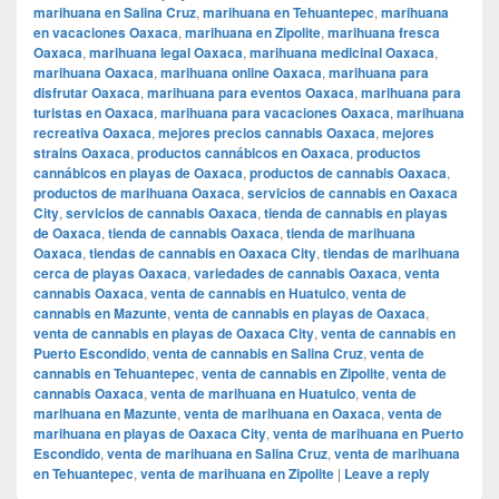
marihuana en Salina Cruz
,
marihuana en Tehuantepec
,
marihuana
en vacaciones Oaxaca
,
marihuana en Zipolite
,
marihuana fresca
Oaxaca
,
marihuana legal Oaxaca
,
marihuana medicinal Oaxaca
,
marihuana Oaxaca
,
marihuana online Oaxaca
,
marihuana para
disfrutar Oaxaca
,
marihuana para eventos Oaxaca
,
marihuana para
turistas en Oaxaca
,
marihuana para vacaciones Oaxaca
,
marihuana
recreativa Oaxaca
,
mejores precios cannabis Oaxaca
,
mejores
strains Oaxaca
,
productos cannábicos en Oaxaca
,
productos
cannábicos en playas de Oaxaca
,
productos de cannabis Oaxaca
,
productos de marihuana Oaxaca
,
servicios de cannabis en Oaxaca
City
,
servicios de cannabis Oaxaca
,
tienda de cannabis en playas
de Oaxaca
,
tienda de cannabis Oaxaca
,
tienda de marihuana
Oaxaca
,
tiendas de cannabis en Oaxaca City
,
tiendas de marihuana
cerca de playas Oaxaca
,
variedades de cannabis Oaxaca
,
venta
cannabis Oaxaca
,
venta de cannabis en Huatulco
,
venta de
cannabis en Mazunte
,
venta de cannabis en playas de Oaxaca
,
venta de cannabis en playas de Oaxaca City
,
venta de cannabis en
Puerto Escondido
,
venta de cannabis en Salina Cruz
,
venta de
cannabis en Tehuantepec
,
venta de cannabis en Zipolite
,
venta de
cannabis Oaxaca
,
venta de marihuana en Huatulco
,
venta de
marihuana en Mazunte
,
venta de marihuana en Oaxaca
,
venta de
marihuana en playas de Oaxaca City
,
venta de marihuana en Puerto
Escondido
,
venta de marihuana en Salina Cruz
,
venta de marihuana
en Tehuantepec
,
venta de marihuana en Zipolite
|
Leave a reply