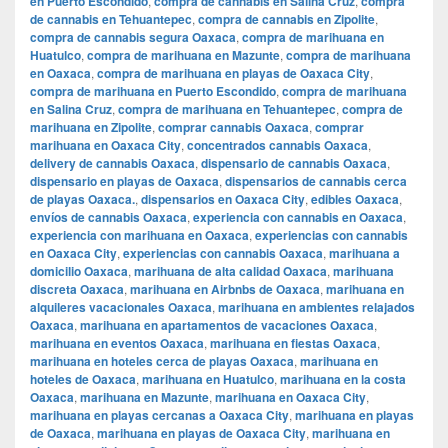
en Puerto Escondido
,
compra de cannabis en Salina Cruz
,
compra
de cannabis en Tehuantepec
,
compra de cannabis en Zipolite
,
compra de cannabis segura Oaxaca
,
compra de marihuana en
Huatulco
,
compra de marihuana en Mazunte
,
compra de marihuana
en Oaxaca
,
compra de marihuana en playas de Oaxaca City
,
compra de marihuana en Puerto Escondido
,
compra de marihuana
en Salina Cruz
,
compra de marihuana en Tehuantepec
,
compra de
marihuana en Zipolite
,
comprar cannabis Oaxaca
,
comprar
marihuana en Oaxaca City
,
concentrados cannabis Oaxaca
,
delivery de cannabis Oaxaca
,
dispensario de cannabis Oaxaca
,
dispensario en playas de Oaxaca
,
dispensarios de cannabis cerca
de playas Oaxaca.
,
dispensarios en Oaxaca City
,
edibles Oaxaca
,
envíos de cannabis Oaxaca
,
experiencia con cannabis en Oaxaca
,
experiencia con marihuana en Oaxaca
,
experiencias con cannabis
en Oaxaca City
,
experiencias con cannabis Oaxaca
,
marihuana a
domicilio Oaxaca
,
marihuana de alta calidad Oaxaca
,
marihuana
discreta Oaxaca
,
marihuana en Airbnbs de Oaxaca
,
marihuana en
alquileres vacacionales Oaxaca
,
marihuana en ambientes relajados
Oaxaca
,
marihuana en apartamentos de vacaciones Oaxaca
,
marihuana en eventos Oaxaca
,
marihuana en fiestas Oaxaca
,
marihuana en hoteles cerca de playas Oaxaca
,
marihuana en
hoteles de Oaxaca
,
marihuana en Huatulco
,
marihuana en la costa
Oaxaca
,
marihuana en Mazunte
,
marihuana en Oaxaca City
,
marihuana en playas cercanas a Oaxaca City
,
marihuana en playas
de Oaxaca
,
marihuana en playas de Oaxaca City
,
marihuana en