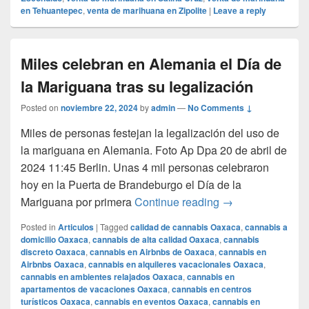
en Tehuantepec
,
venta de marihuana en Zipolite
|
Leave a reply
Miles celebran en Alemania el Día de
la Mariguana tras su legalización
Posted on
noviembre 22, 2024
by
admin
—
No Comments ↓
Miles de personas festejan la legalización del uso de
la mariguana en Alemania. Foto Ap Dpa 20 de abril de
2024 11:45 Berlin. Unas 4 mil personas celebraron
hoy en la Puerta de Brandeburgo el Día de la
Miles celebran en
Mariguana por primera
Continue reading
→
Posted in
Articulos
|
Tagged
calidad de cannabis Oaxaca
,
cannabis a
domicilio Oaxaca
,
cannabis de alta calidad Oaxaca
,
cannabis
discreto Oaxaca
,
cannabis en Airbnbs de Oaxaca
,
cannabis en
Airbnbs Oaxaca
,
cannabis en alquileres vacacionales Oaxaca
,
cannabis en ambientes relajados Oaxaca
,
cannabis en
apartamentos de vacaciones Oaxaca
,
cannabis en centros
turísticos Oaxaca
,
cannabis en eventos Oaxaca
,
cannabis en