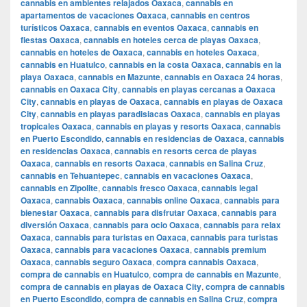
cannabis en ambientes relajados Oaxaca
,
cannabis en
apartamentos de vacaciones Oaxaca
,
cannabis en centros
turísticos Oaxaca
,
cannabis en eventos Oaxaca
,
cannabis en
fiestas Oaxaca
,
cannabis en hoteles cerca de playas Oaxaca
,
cannabis en hoteles de Oaxaca
,
cannabis en hoteles Oaxaca
,
cannabis en Huatulco
,
cannabis en la costa Oaxaca
,
cannabis en la
playa Oaxaca
,
cannabis en Mazunte
,
cannabis en Oaxaca 24 horas
,
cannabis en Oaxaca City
,
cannabis en playas cercanas a Oaxaca
City
,
cannabis en playas de Oaxaca
,
cannabis en playas de Oaxaca
City
,
cannabis en playas paradisiacas Oaxaca
,
cannabis en playas
tropicales Oaxaca
,
cannabis en playas y resorts Oaxaca
,
cannabis
en Puerto Escondido
,
cannabis en residencias de Oaxaca
,
cannabis
en residencias Oaxaca
,
cannabis en resorts cerca de playas
Oaxaca
,
cannabis en resorts Oaxaca
,
cannabis en Salina Cruz
,
cannabis en Tehuantepec
,
cannabis en vacaciones Oaxaca
,
cannabis en Zipolite
,
cannabis fresco Oaxaca
,
cannabis legal
Oaxaca
,
cannabis Oaxaca
,
cannabis online Oaxaca
,
cannabis para
bienestar Oaxaca
,
cannabis para disfrutar Oaxaca
,
cannabis para
diversión Oaxaca
,
cannabis para ocio Oaxaca
,
cannabis para relax
Oaxaca
,
cannabis para turistas en Oaxaca
,
cannabis para turistas
Oaxaca
,
cannabis para vacaciones Oaxaca
,
cannabis premium
Oaxaca
,
cannabis seguro Oaxaca
,
compra cannabis Oaxaca
,
compra de cannabis en Huatulco
,
compra de cannabis en Mazunte
,
compra de cannabis en playas de Oaxaca City
,
compra de cannabis
en Puerto Escondido
,
compra de cannabis en Salina Cruz
,
compra