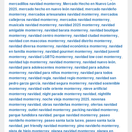
mercadillos navidad monterrey
,
Mercado Hecho en Nuevo León
2025
,
mercado hecho en nuevo león navidad
,
mercado navideño
monterrey
,
mercados artesanales navidad monterrey
,
mercados
callejeros navidad monterrey
,
mercados navidad monterrey
,
musicals navidad monterrey
,
navidad 2025 monterrey
,
navidad
amigable monterrey
,
navidad barata monterrey
,
navidad boutique
monterrey
,
navidad centro monterrey
,
navidad ciudad monterrey.
,
navidad con mascotas monterrey
,
navidad distrito monterrey
,
navidad diversa monterrey
,
navidad económica monterrey
,
navidad
en familia monterrey
,
navidad gourmet monterrey
,
navidad juvenil
monterrey
,
navidad LGBTQ monterrey
,
navidad low cost monterrey
,
navidad lujo monterrey
,
navidad monterrey
,
navidad nuevo león
,
navidad para adolescentes monterrey
,
navidad para adultos
monterrey
,
navidad para niños monterrey
,
navidad para todos
monterrey
,
navidad regia
,
navidad regio monterrey
,
navidad san
pedro garza garcía
,
navidad segura monterrey
,
navidad sostenible
monterrey
,
navidad valle oriente monterrey
,
nieve artificial
monterrey navidad
,
night parade monterrey navidad
,
nightlife
navidad monterrey
,
noche vieja monterrey 2025
,
novenas
monterrey navidad
,
obras navideñas monterrey
,
ofertas navidad
monterrey
,
outlet navidad monterrey
,
packing navidad monterrey
,
parque fundidora navidad
,
parque navidad monterrey
,
paseo
navideño monterrey
,
paseo santa lucia luces
,
paseo santa lucía
navidad
,
pet friendly navidad monterrey
,
pino navideño monterrey
,
pista de hielo monterrey
,
planea navidad monterrey
,
planes en