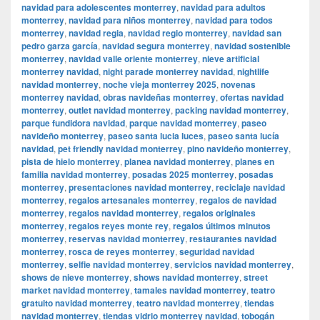
navidad para adolescentes monterrey
,
navidad para adultos
monterrey
,
navidad para niños monterrey
,
navidad para todos
monterrey
,
navidad regia
,
navidad regio monterrey
,
navidad san
pedro garza garcía
,
navidad segura monterrey
,
navidad sostenible
monterrey
,
navidad valle oriente monterrey
,
nieve artificial
monterrey navidad
,
night parade monterrey navidad
,
nightlife
navidad monterrey
,
noche vieja monterrey 2025
,
novenas
monterrey navidad
,
obras navideñas monterrey
,
ofertas navidad
monterrey
,
outlet navidad monterrey
,
packing navidad monterrey
,
parque fundidora navidad
,
parque navidad monterrey
,
paseo
navideño monterrey
,
paseo santa lucia luces
,
paseo santa lucía
navidad
,
pet friendly navidad monterrey
,
pino navideño monterrey
,
pista de hielo monterrey
,
planea navidad monterrey
,
planes en
familia navidad monterrey
,
posadas 2025 monterrey
,
posadas
monterrey
,
presentaciones navidad monterrey
,
reciclaje navidad
monterrey
,
regalos artesanales monterrey
,
regalos de navidad
monterrey
,
regalos navidad monterrey
,
regalos originales
monterrey
,
regalos reyes monte rey
,
regalos últimos minutos
monterrey
,
reservas navidad monterrey
,
restaurantes navidad
monterrey
,
rosca de reyes monterrey
,
seguridad navidad
monterrey
,
selfie navidad monterrey
,
servicios navidad monterrey
,
shows de nieve monterrey
,
shows navidad monterrey
,
street
market navidad monterrey
,
tamales navidad monterrey
,
teatro
gratuito navidad monterrey
,
teatro navidad monterrey
,
tiendas
navidad monterrey
,
tiendas vidrio monterrey navidad
,
tobogán