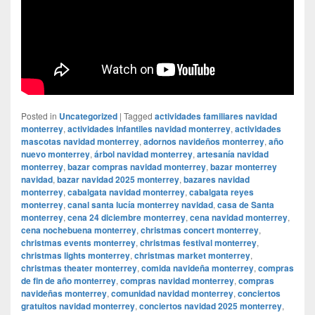
Posted in
Uncategorized
|
Tagged
actividades familiares navidad
monterrey
,
actividades infantiles navidad monterrey
,
actividades
mascotas navidad monterrey
,
adornos navideños monterrey
,
año
nuevo monterrey
,
árbol navidad monterrey
,
artesanía navidad
monterrey
,
bazar compras navidad monterrey
,
bazar monterrey
navidad
,
bazar navidad 2025 monterrey
,
bazares navidad
monterrey
,
cabalgata navidad monterrey
,
cabalgata reyes
monterrey
,
canal santa lucía monterrey navidad
,
casa de Santa
monterrey
,
cena 24 diciembre monterrey
,
cena navidad monterrey
,
cena nochebuena monterrey
,
christmas concert monterrey
,
christmas events monterrey
,
christmas festival monterrey
,
christmas lights monterrey
,
christmas market monterrey
,
christmas theater monterrey
,
comida navideña monterrey
,
compras
de fin de año monterrey
,
compras navidad monterrey
,
compras
navideñas monterrey
,
comunidad navidad monterrey
,
conciertos
gratuitos navidad monterrey
,
conciertos navidad 2025 monterrey
,