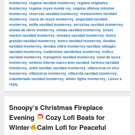
monterrey
,
regalos navidad monterrey
,
regalos originales
monterrey
,
regalos reyes monte rey
,
regalos últimos minutos
monterrey
,
reservas navidad monterrey
,
restaurantes navidad
monterrey
,
rosca de reyes monterrey
,
seguridad navidad
monterrey
,
selfie navidad monterrey
,
servicios navidad monterrey
,
shows de nieve monterrey
,
shows navidad monterrey
,
street
market navidad monterrey
,
tamales navidad monterrey
,
teatro
gratuito navidad monterrey
,
teatro navidad monterrey
,
tiendas
navidad monterrey
,
tiendas vidrio monterrey navidad
,
tobogán
navidad monterrey
,
tradiciones navideñas monterrey
,
tráfico
navidad monterrey
,
transporte navidad monterrey
,
túnel de luces
monterrey
,
turismo interno nuevo león navidad
,
turismo navidad
monterrey
,
unión familiar navidad monterrey
,
villancicos en vivo
monterrey
,
villancicos monterrey
,
villancita navidad monterrey
,
voluntariado navidad monterrey
,
winter lights monterrey
|
Leave a
reply
Snoopy’s Christmas Fireplace
Evening
Cozy Lofi Beats for
Winter
Calm Lofi for Peaceful