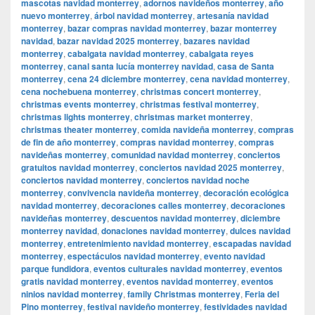
mascotas navidad monterrey
,
adornos navideños monterrey
,
año
nuevo monterrey
,
árbol navidad monterrey
,
artesanía navidad
monterrey
,
bazar compras navidad monterrey
,
bazar monterrey
navidad
,
bazar navidad 2025 monterrey
,
bazares navidad
monterrey
,
cabalgata navidad monterrey
,
cabalgata reyes
monterrey
,
canal santa lucía monterrey navidad
,
casa de Santa
monterrey
,
cena 24 diciembre monterrey
,
cena navidad monterrey
,
cena nochebuena monterrey
,
christmas concert monterrey
,
christmas events monterrey
,
christmas festival monterrey
,
christmas lights monterrey
,
christmas market monterrey
,
christmas theater monterrey
,
comida navideña monterrey
,
compras
de fin de año monterrey
,
compras navidad monterrey
,
compras
navideñas monterrey
,
comunidad navidad monterrey
,
conciertos
gratuitos navidad monterrey
,
conciertos navidad 2025 monterrey
,
conciertos navidad monterrey
,
conciertos navidad noche
monterrey
,
convivencia navideña monterrey
,
decoración ecológica
navidad monterrey
,
decoraciones calles monterrey
,
decoraciones
navideñas monterrey
,
descuentos navidad monterrey
,
diciembre
monterrey navidad
,
donaciones navidad monterrey
,
dulces navidad
monterrey
,
entretenimiento navidad monterrey
,
escapadas navidad
monterrey
,
espectáculos navidad monterrey
,
evento navidad
parque fundidora
,
eventos culturales navidad monterrey
,
eventos
gratis navidad monterrey
,
eventos navidad monterrey
,
eventos
ninios navidad monterrey
,
family Christmas monterrey
,
Feria del
Pino monterrey
,
festival navideño monterrey
,
festividades navidad