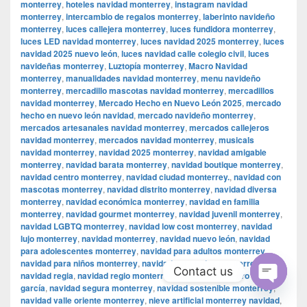
monterrey
,
hoteles navidad monterrey
,
instagram navidad
monterrey
,
intercambio de regalos monterrey
,
laberinto navideño
monterrey
,
luces callejera monterrey
,
luces fundidora monterrey
,
luces LED navidad monterrey
,
luces navidad 2025 monterrey
,
luces
navidad 2025 nuevo león
,
luces navidad calle colegio civil
,
luces
navideñas monterrey
,
Luztopía monterrey
,
Macro Navidad
monterrey
,
manualidades navidad monterrey
,
menu navideño
monterrey
,
mercadillo mascotas navidad monterrey
,
mercadillos
navidad monterrey
,
Mercado Hecho en Nuevo León 2025
,
mercado
hecho en nuevo león navidad
,
mercado navideño monterrey
,
mercados artesanales navidad monterrey
,
mercados callejeros
navidad monterrey
,
mercados navidad monterrey
,
musicals
navidad monterrey
,
navidad 2025 monterrey
,
navidad amigable
monterrey
,
navidad barata monterrey
,
navidad boutique monterrey
,
navidad centro monterrey
,
navidad ciudad monterrey.
,
navidad con
mascotas monterrey
,
navidad distrito monterrey
,
navidad diversa
monterrey
,
navidad económica monterrey
,
navidad en familia
monterrey
,
navidad gourmet monterrey
,
navidad juvenil monterrey
,
navidad LGBTQ monterrey
,
navidad low cost monterrey
,
navidad
lujo monterrey
,
navidad monterrey
,
navidad nuevo león
,
navidad
para adolescentes monterrey
,
navidad para adultos monterrey
,
navidad para niños monterrey
,
navidad para todos monterrey
,
Contact us
navidad regia
,
navidad regio monterrey
,
navidad san pedro garza
garcía
,
navidad segura monterrey
,
navidad sostenible monterrey
,
Open
navidad valle oriente monterrey
,
nieve artificial monterrey navidad
,