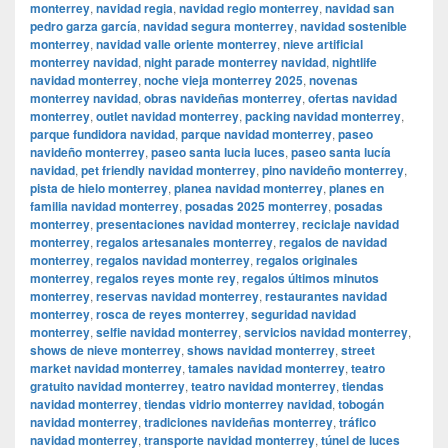
monterrey
,
navidad regia
,
navidad regio monterrey
,
navidad san
pedro garza garcía
,
navidad segura monterrey
,
navidad sostenible
monterrey
,
navidad valle oriente monterrey
,
nieve artificial
monterrey navidad
,
night parade monterrey navidad
,
nightlife
navidad monterrey
,
noche vieja monterrey 2025
,
novenas
monterrey navidad
,
obras navideñas monterrey
,
ofertas navidad
monterrey
,
outlet navidad monterrey
,
packing navidad monterrey
,
parque fundidora navidad
,
parque navidad monterrey
,
paseo
navideño monterrey
,
paseo santa lucia luces
,
paseo santa lucía
navidad
,
pet friendly navidad monterrey
,
pino navideño monterrey
,
pista de hielo monterrey
,
planea navidad monterrey
,
planes en
familia navidad monterrey
,
posadas 2025 monterrey
,
posadas
monterrey
,
presentaciones navidad monterrey
,
reciclaje navidad
monterrey
,
regalos artesanales monterrey
,
regalos de navidad
monterrey
,
regalos navidad monterrey
,
regalos originales
monterrey
,
regalos reyes monte rey
,
regalos últimos minutos
monterrey
,
reservas navidad monterrey
,
restaurantes navidad
monterrey
,
rosca de reyes monterrey
,
seguridad navidad
monterrey
,
selfie navidad monterrey
,
servicios navidad monterrey
,
shows de nieve monterrey
,
shows navidad monterrey
,
street
market navidad monterrey
,
tamales navidad monterrey
,
teatro
gratuito navidad monterrey
,
teatro navidad monterrey
,
tiendas
navidad monterrey
,
tiendas vidrio monterrey navidad
,
tobogán
navidad monterrey
,
tradiciones navideñas monterrey
,
tráfico
navidad monterrey
,
transporte navidad monterrey
,
túnel de luces