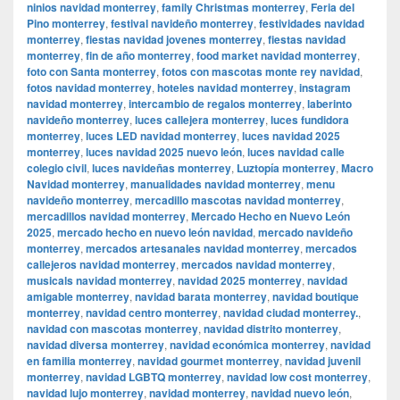
ninios navidad monterrey
,
family Christmas monterrey
,
Feria del
Pino monterrey
,
festival navideño monterrey
,
festividades navidad
monterrey
,
fiestas navidad jovenes monterrey
,
fiestas navidad
monterrey
,
fin de año monterrey
,
food market navidad monterrey
,
foto con Santa monterrey
,
fotos con mascotas monte rey navidad
,
fotos navidad monterrey
,
hoteles navidad monterrey
,
instagram
navidad monterrey
,
intercambio de regalos monterrey
,
laberinto
navideño monterrey
,
luces callejera monterrey
,
luces fundidora
monterrey
,
luces LED navidad monterrey
,
luces navidad 2025
monterrey
,
luces navidad 2025 nuevo león
,
luces navidad calle
colegio civil
,
luces navideñas monterrey
,
Luztopía monterrey
,
Macro
Navidad monterrey
,
manualidades navidad monterrey
,
menu
navideño monterrey
,
mercadillo mascotas navidad monterrey
,
mercadillos navidad monterrey
,
Mercado Hecho en Nuevo León
2025
,
mercado hecho en nuevo león navidad
,
mercado navideño
monterrey
,
mercados artesanales navidad monterrey
,
mercados
callejeros navidad monterrey
,
mercados navidad monterrey
,
musicals navidad monterrey
,
navidad 2025 monterrey
,
navidad
amigable monterrey
,
navidad barata monterrey
,
navidad boutique
monterrey
,
navidad centro monterrey
,
navidad ciudad monterrey.
,
navidad con mascotas monterrey
,
navidad distrito monterrey
,
navidad diversa monterrey
,
navidad económica monterrey
,
navidad
en familia monterrey
,
navidad gourmet monterrey
,
navidad juvenil
monterrey
,
navidad LGBTQ monterrey
,
navidad low cost monterrey
,
navidad lujo monterrey
,
navidad monterrey
,
navidad nuevo león
,