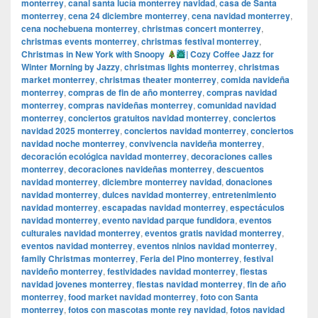
monterrey
,
canal santa lucía monterrey navidad
,
casa de Santa
monterrey
,
cena 24 diciembre monterrey
,
cena navidad monterrey
,
cena nochebuena monterrey
,
christmas concert monterrey
,
christmas events monterrey
,
christmas festival monterrey
,
Christmas in New York with Snoopy
| Cozy Coffee Jazz for
Winter Morning by Jazzy
,
christmas lights monterrey
,
christmas
market monterrey
,
christmas theater monterrey
,
comida navideña
monterrey
,
compras de fin de año monterrey
,
compras navidad
monterrey
,
compras navideñas monterrey
,
comunidad navidad
monterrey
,
conciertos gratuitos navidad monterrey
,
conciertos
navidad 2025 monterrey
,
conciertos navidad monterrey
,
conciertos
navidad noche monterrey
,
convivencia navideña monterrey
,
decoración ecológica navidad monterrey
,
decoraciones calles
monterrey
,
decoraciones navideñas monterrey
,
descuentos
navidad monterrey
,
diciembre monterrey navidad
,
donaciones
navidad monterrey
,
dulces navidad monterrey
,
entretenimiento
navidad monterrey
,
escapadas navidad monterrey
,
espectáculos
navidad monterrey
,
evento navidad parque fundidora
,
eventos
culturales navidad monterrey
,
eventos gratis navidad monterrey
,
eventos navidad monterrey
,
eventos ninios navidad monterrey
,
family Christmas monterrey
,
Feria del Pino monterrey
,
festival
navideño monterrey
,
festividades navidad monterrey
,
fiestas
navidad jovenes monterrey
,
fiestas navidad monterrey
,
fin de año
monterrey
,
food market navidad monterrey
,
foto con Santa
monterrey
,
fotos con mascotas monte rey navidad
,
fotos navidad