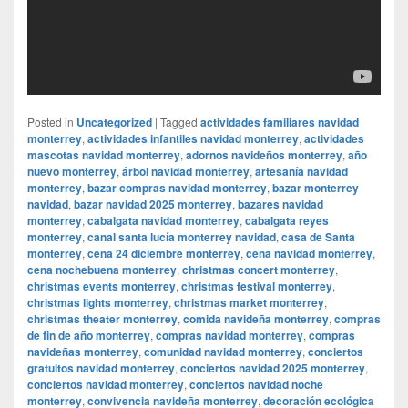
Posted in
Uncategorized
|
Tagged
actividades familiares navidad
monterrey
,
actividades infantiles navidad monterrey
,
actividades
mascotas navidad monterrey
,
adornos navideños monterrey
,
año
nuevo monterrey
,
árbol navidad monterrey
,
artesanía navidad
monterrey
,
bazar compras navidad monterrey
,
bazar monterrey
navidad
,
bazar navidad 2025 monterrey
,
bazares navidad
monterrey
,
cabalgata navidad monterrey
,
cabalgata reyes
monterrey
,
canal santa lucía monterrey navidad
,
casa de Santa
monterrey
,
cena 24 diciembre monterrey
,
cena navidad monterrey
,
cena nochebuena monterrey
,
christmas concert monterrey
,
christmas events monterrey
,
christmas festival monterrey
,
christmas lights monterrey
,
christmas market monterrey
,
christmas theater monterrey
,
comida navideña monterrey
,
compras
de fin de año monterrey
,
compras navidad monterrey
,
compras
navideñas monterrey
,
comunidad navidad monterrey
,
conciertos
gratuitos navidad monterrey
,
conciertos navidad 2025 monterrey
,
conciertos navidad monterrey
,
conciertos navidad noche
monterrey
,
convivencia navideña monterrey
,
decoración ecológica