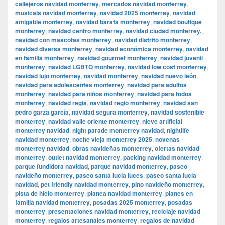
callejeros navidad monterrey
,
mercados navidad monterrey
,
musicals navidad monterrey
,
navidad 2025 monterrey
,
navidad
amigable monterrey
,
navidad barata monterrey
,
navidad boutique
monterrey
,
navidad centro monterrey
,
navidad ciudad monterrey.
,
navidad con mascotas monterrey
,
navidad distrito monterrey
,
navidad diversa monterrey
,
navidad económica monterrey
,
navidad
en familia monterrey
,
navidad gourmet monterrey
,
navidad juvenil
monterrey
,
navidad LGBTQ monterrey
,
navidad low cost monterrey
,
navidad lujo monterrey
,
navidad monterrey
,
navidad nuevo león
,
navidad para adolescentes monterrey
,
navidad para adultos
monterrey
,
navidad para niños monterrey
,
navidad para todos
monterrey
,
navidad regia
,
navidad regio monterrey
,
navidad san
pedro garza garcía
,
navidad segura monterrey
,
navidad sostenible
monterrey
,
navidad valle oriente monterrey
,
nieve artificial
monterrey navidad
,
night parade monterrey navidad
,
nightlife
navidad monterrey
,
noche vieja monterrey 2025
,
novenas
monterrey navidad
,
obras navideñas monterrey
,
ofertas navidad
monterrey
,
outlet navidad monterrey
,
packing navidad monterrey
,
parque fundidora navidad
,
parque navidad monterrey
,
paseo
navideño monterrey
,
paseo santa lucia luces
,
paseo santa lucía
navidad
,
pet friendly navidad monterrey
,
pino navideño monterrey
,
pista de hielo monterrey
,
planea navidad monterrey
,
planes en
familia navidad monterrey
,
posadas 2025 monterrey
,
posadas
monterrey
,
presentaciones navidad monterrey
,
reciclaje navidad
monterrey
,
regalos artesanales monterrey
,
regalos de navidad