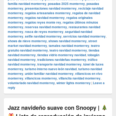
familia navidad monterrey
,
posadas 2025 monterrey
,
posadas
monterrey
,
presentaciones navidad monterrey
,
reciclaje navidad
monterrey
,
regalos artesanales monterrey
,
regalos de navidad
monterrey
,
regalos navidad monterrey
,
regalos originales
monterrey
,
regalos reyes monte rey
,
regalos últimos minutos
monterrey
,
reservas navidad monterrey
,
restaurantes navidad
monterrey
,
rosca de reyes monterrey
,
seguridad navidad
monterrey
,
selfie navidad monterrey
,
servicios navidad monterrey
,
shows de nieve monterrey
,
shows navidad monterrey
,
street
market navidad monterrey
,
tamales navidad monterrey
,
teatro
gratuito navidad monterrey
,
teatro navidad monterrey
,
tiendas
navidad monterrey
,
tiendas vidrio monterrey navidad
,
tobogán
navidad monterrey
,
tradiciones navideñas monterrey
,
tráfico
navidad monterrey
,
transporte navidad monterrey
,
túnel de luces
monterrey
,
turismo interno nuevo león navidad
,
turismo navidad
monterrey
,
unión familiar navidad monterrey
,
villancicos en vivo
monterrey
,
villancicos monterrey
,
villancita navidad monterrey
,
voluntariado navidad monterrey
,
winter lights monterrey
|
Leave a
reply
Jazz navideño suave con Snoopy |
Lista de reproducción de invierno