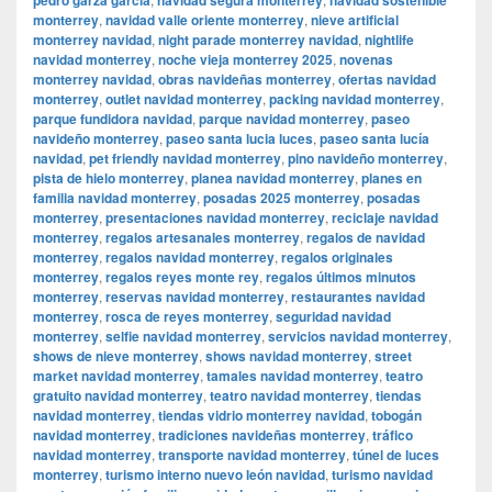
monterrey
,
navidad valle oriente monterrey
,
nieve artificial
monterrey navidad
,
night parade monterrey navidad
,
nightlife
navidad monterrey
,
noche vieja monterrey 2025
,
novenas
monterrey navidad
,
obras navideñas monterrey
,
ofertas navidad
monterrey
,
outlet navidad monterrey
,
packing navidad monterrey
,
parque fundidora navidad
,
parque navidad monterrey
,
paseo
navideño monterrey
,
paseo santa lucia luces
,
paseo santa lucía
navidad
,
pet friendly navidad monterrey
,
pino navideño monterrey
,
pista de hielo monterrey
,
planea navidad monterrey
,
planes en
familia navidad monterrey
,
posadas 2025 monterrey
,
posadas
monterrey
,
presentaciones navidad monterrey
,
reciclaje navidad
monterrey
,
regalos artesanales monterrey
,
regalos de navidad
monterrey
,
regalos navidad monterrey
,
regalos originales
monterrey
,
regalos reyes monte rey
,
regalos últimos minutos
monterrey
,
reservas navidad monterrey
,
restaurantes navidad
monterrey
,
rosca de reyes monterrey
,
seguridad navidad
monterrey
,
selfie navidad monterrey
,
servicios navidad monterrey
,
shows de nieve monterrey
,
shows navidad monterrey
,
street
market navidad monterrey
,
tamales navidad monterrey
,
teatro
gratuito navidad monterrey
,
teatro navidad monterrey
,
tiendas
navidad monterrey
,
tiendas vidrio monterrey navidad
,
tobogán
navidad monterrey
,
tradiciones navideñas monterrey
,
tráfico
navidad monterrey
,
transporte navidad monterrey
,
túnel de luces
monterrey
,
turismo interno nuevo león navidad
,
turismo navidad