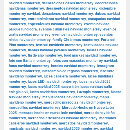
navidad monterrey
,
decoraciones calles monterrey
,
decoraciones
navideñas monterrey
,
descuentos navidad monterrey
,
diciembre
monterrey navidad
,
donaciones navidad monterrey
,
dulces navidad
monterrey
,
entretenimiento navidad monterrey
,
escapadas navidad
monterrey
,
espectáculos navidad monterrey
,
evento navidad
parque fundidora
,
eventos culturales navidad monterrey
,
eventos
gratis navidad monterrey
,
eventos navidad monterrey
,
eventos
ninios navidad monterrey
,
family Christmas monterrey
,
Feria del
Pino monterrey
,
festival navideño monterrey
,
festividades navidad
monterrey
,
fiestas navidad jovenes monterrey
,
fiestas navidad
monterrey
,
fin de año monterrey
,
food market navidad monterrey
,
foto con Santa monterrey
,
fotos con mascotas monte rey navidad
,
fotos navidad monterrey
,
hoteles navidad monterrey
,
instagram
navidad monterrey
,
intercambio de regalos monterrey
,
laberinto
navideño monterrey
,
luces callejera monterrey
,
luces fundidora
monterrey
,
luces LED navidad monterrey
,
luces navidad 2025
monterrey
,
luces navidad 2025 nuevo león
,
luces navidad calle
colegio civil
,
luces navideñas monterrey
,
Luztopía monterrey
,
Macro
Navidad monterrey
,
manualidades navidad monterrey
,
menu
navideño monterrey
,
mercadillo mascotas navidad monterrey
,
mercadillos navidad monterrey
,
Mercado Hecho en Nuevo León
2025
,
mercado hecho en nuevo león navidad
,
mercado navideño
monterrey
,
mercados artesanales navidad monterrey
,
mercados
callejeros navidad monterrey
,
mercados navidad monterrey
,
musicals navidad monterrey
,
navidad 2025 monterrey
,
navidad