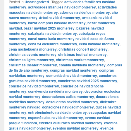
Posted in
Uncategorized
|
Tagged
actividades familiares navidad
monterrey
,
actividades infantiles navidad monterrey
,
actividades
mascotas navidad monterrey
,
adornos navideños monterrey
,
año
nuevo monterrey
,
árbol navidad monterrey
,
artesanía navidad
monterrey
,
bazar compras navidad monterrey
,
bazar monterrey
navidad
,
bazar navidad 2025 monterrey
,
bazares navidad
monterrey
,
cabalgata navidad monterrey
,
cabalgata reyes
monterrey
,
canal santa lucía monterrey navidad
,
casa de Santa
monterrey
,
cena 24 diciembre monterrey
,
cena navidad monterrey
,
cena nochebuena monterrey
,
christmas concert monterrey
,
christmas events monterrey
,
christmas festival monterrey
,
christmas lights monterrey
,
christmas market monterrey
,
christmas theater monterrey
,
comida navideña monterrey
,
compras
de fin de año monterrey
,
compras navidad monterrey
,
compras
navideñas monterrey
,
comunidad navidad monterrey
,
conciertos
gratuitos navidad monterrey
,
conciertos navidad 2025 monterrey
,
conciertos navidad monterrey
,
conciertos navidad noche
monterrey
,
convivencia navideña monterrey
,
decoración ecológica
navidad monterrey
,
decoraciones calles monterrey
,
decoraciones
navideñas monterrey
,
descuentos navidad monterrey
,
diciembre
monterrey navidad
,
donaciones navidad monterrey
,
dulces navidad
monterrey
,
entretenimiento navidad monterrey
,
escapadas navidad
monterrey
,
espectáculos navidad monterrey
,
evento navidad
parque fundidora
,
eventos culturales navidad monterrey
,
eventos
gratis navidad monterrey
,
eventos navidad monterrey
,
eventos