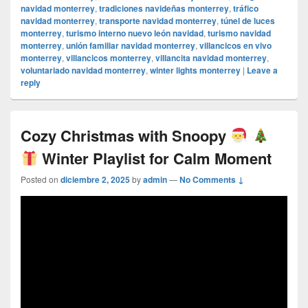
navidad monterrey
,
tradiciones navideñas monterrey
,
tráfico
navidad monterrey
,
transporte navidad monterrey
,
túnel de luces
monterrey
,
turismo interno nuevo león navidad
,
turismo navidad
monterrey
,
unión familiar navidad monterrey
,
villancicos en vivo
monterrey
,
villancicos monterrey
,
villancita navidad monterrey
,
voluntariado navidad monterrey
,
winter lights monterrey
|
Leave a
reply
Cozy Christmas with Snoopy
Winter Playlist for Calm Moment
Posted on
diciembre 2, 2025
by
admin
—
No Comments ↓