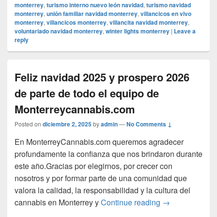
monterrey
,
turismo interno nuevo león navidad
,
turismo navidad
monterrey
,
unión familiar navidad monterrey
,
villancicos en vivo
monterrey
,
villancicos monterrey
,
villancita navidad monterrey
,
voluntariado navidad monterrey
,
winter lights monterrey
|
Leave a
reply
Feliz navidad 2025 y prospero 2026
de parte de todo el equipo de
Monterreycannabis.com
Posted on
diciembre 2, 2025
by
admin
—
No Comments ↓
En MonterreyCannabis.com queremos agradecer
profundamente la confianza que nos brindaron durante
este año.Gracias por elegirnos, por crecer con
nosotros y por formar parte de una comunidad que
valora la calidad, la responsabilidad y la cultura del
Feliz navidad 2
cannabis en Monterrey y
Continue reading
→