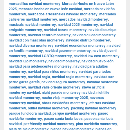
mercadillos navidad monterrey
,
Mercado Hecho en Nuevo León
2025
,
mercado hecho en nuevo león navidad
,
mercado navideño
monterrey
,
mercados artesanales navidad monterrey
,
mercados
callejeros navidad monterrey
,
mercados navidad monterrey
,
musicals navidad monterrey
,
navidad 2025 monterrey
,
navidad
amigable monterrey
,
navidad barata monterrey
,
navidad boutique
monterrey
,
navidad centro monterrey
,
navidad ciudad monterrey.
,
navidad con mascotas monterrey
,
navidad distrito monterrey
,
navidad diversa monterrey
,
navidad económica monterrey
,
navidad
en familia monterrey
,
navidad gourmet monterrey
,
navidad juvenil
monterrey
,
navidad LGBTQ monterrey
,
navidad low cost monterrey
,
navidad lujo monterrey
,
navidad monterrey
,
navidad nuevo león
,
navidad para adolescentes monterrey
,
navidad para adultos
monterrey
,
navidad para niños monterrey
,
navidad para todos
monterrey
,
navidad regia
,
navidad regio monterrey
,
navidad san
pedro garza garcía
,
navidad segura monterrey
,
navidad sostenible
monterrey
,
navidad valle oriente monterrey
,
nieve artificial
monterrey navidad
,
night parade monterrey navidad
,
nightlife
navidad monterrey
,
noche vieja monterrey 2025
,
novenas
monterrey navidad
,
obras navideñas monterrey
,
ofertas navidad
monterrey
,
outlet navidad monterrey
,
packing navidad monterrey
,
parque fundidora navidad
,
parque navidad monterrey
,
paseo
navideño monterrey
,
paseo santa lucia luces
,
paseo santa lucía
navidad
,
pet friendly navidad monterrey
,
pino navideño monterrey
,
pista de hielo monterrey
,
planea navidad monterrey
,
planes en