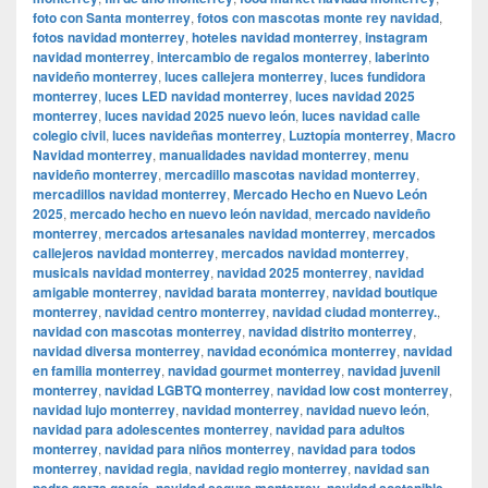
foto con Santa monterrey
,
fotos con mascotas monte rey navidad
,
fotos navidad monterrey
,
hoteles navidad monterrey
,
instagram
navidad monterrey
,
intercambio de regalos monterrey
,
laberinto
navideño monterrey
,
luces callejera monterrey
,
luces fundidora
monterrey
,
luces LED navidad monterrey
,
luces navidad 2025
monterrey
,
luces navidad 2025 nuevo león
,
luces navidad calle
colegio civil
,
luces navideñas monterrey
,
Luztopía monterrey
,
Macro
Navidad monterrey
,
manualidades navidad monterrey
,
menu
navideño monterrey
,
mercadillo mascotas navidad monterrey
,
mercadillos navidad monterrey
,
Mercado Hecho en Nuevo León
2025
,
mercado hecho en nuevo león navidad
,
mercado navideño
monterrey
,
mercados artesanales navidad monterrey
,
mercados
callejeros navidad monterrey
,
mercados navidad monterrey
,
musicals navidad monterrey
,
navidad 2025 monterrey
,
navidad
amigable monterrey
,
navidad barata monterrey
,
navidad boutique
monterrey
,
navidad centro monterrey
,
navidad ciudad monterrey.
,
navidad con mascotas monterrey
,
navidad distrito monterrey
,
navidad diversa monterrey
,
navidad económica monterrey
,
navidad
en familia monterrey
,
navidad gourmet monterrey
,
navidad juvenil
monterrey
,
navidad LGBTQ monterrey
,
navidad low cost monterrey
,
navidad lujo monterrey
,
navidad monterrey
,
navidad nuevo león
,
navidad para adolescentes monterrey
,
navidad para adultos
monterrey
,
navidad para niños monterrey
,
navidad para todos
monterrey
,
navidad regia
,
navidad regio monterrey
,
navidad san
pedro garza garcía
,
navidad segura monterrey
,
navidad sostenible