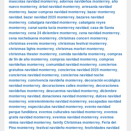
mascotas navidad monterrey
,
adornos navideños monterrey
,
año
nuevo monterrey
,
árbol navidad monterrey
,
artesanía navidad
monterrey
,
bazar compras navidad monterrey
,
bazar monterrey
navidad
,
bazar navidad 2025 monterrey
,
bazares navidad
monterrey
,
cabalgata navidad monterrey
,
cabalgata reyes
monterrey
,
canal santa lucía monterrey navidad
,
casa de Santa
monterrey
,
cena 24 diciembre monterrey
,
cena navidad monterrey
,
cena nochebuena monterrey
,
christmas concert monterrey
,
christmas events monterrey
,
christmas festival monterrey
,
christmas lights monterrey
,
christmas market monterrey
,
christmas theater monterrey
,
comida navideña monterrey
,
compras
de fin de año monterrey
,
compras navidad monterrey
,
compras
navideñas monterrey
,
comunidad navidad monterrey
,
conciertos
gratuitos navidad monterrey
,
conciertos navidad 2025 monterrey
,
conciertos navidad monterrey
,
conciertos navidad noche
monterrey
,
convivencia navideña monterrey
,
decoración ecológica
navidad monterrey
,
decoraciones calles monterrey
,
decoraciones
navideñas monterrey
,
descuentos navidad monterrey
,
diciembre
monterrey navidad
,
donaciones navidad monterrey
,
dulces navidad
monterrey
,
entretenimiento navidad monterrey
,
escapadas navidad
monterrey
,
espectáculos navidad monterrey
,
evento navidad
parque fundidora
,
eventos culturales navidad monterrey
,
eventos
gratis navidad monterrey
,
eventos navidad monterrey
,
eventos
ninios navidad monterrey
,
family Christmas monterrey
,
Feria del
Pino monterrey
,
festival navideño monterrey
,
festividades navidad