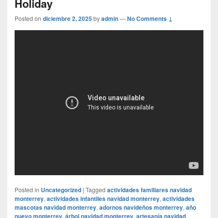
Holiday
Posted on
diciembre 2, 2025
by
admin
—
No Comments ↓
Posted in
Uncategorized
|
Tagged
actividades familiares navidad
monterrey
,
actividades infantiles navidad monterrey
,
actividades
mascotas navidad monterrey
,
adornos navideños monterrey
,
año
nuevo monterrey
,
árbol navidad monterrey
,
artesanía navidad