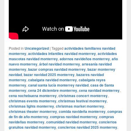
Posted in
Uncategorized
|
Tagged
actividades familiares navidad
monterrey
,
actividades infantiles navidad monterrey
,
actividades
mascotas navidad monterrey
,
adornos navideños monterrey
,
año
nuevo monterrey
,
árbol navidad monterrey
,
artesanía navidad
monterrey
,
bazar compras navidad monterrey
,
bazar monterrey
navidad
,
bazar navidad 2025 monterrey
,
bazares navidad
monterrey
,
cabalgata navidad monterrey
,
cabalgata reyes
monterrey
,
canal santa lucía monterrey navidad
,
casa de Santa
monterrey
,
cena 24 diciembre monterrey
,
cena navidad monterrey
,
cena nochebuena monterrey
,
christmas concert monterrey
,
christmas events monterrey
,
christmas festival monterrey
,
christmas lights monterrey
,
christmas market monterrey
,
christmas theater monterrey
,
comida navideña monterrey
,
compras
de fin de año monterrey
,
compras navidad monterrey
,
compras
navideñas monterrey
,
comunidad navidad monterrey
,
conciertos
gratuitos navidad monterrey
,
conciertos navidad 2025 monterrey
,