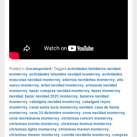
Posted in
Uncategorized
|
Tagged
actividades familiares navidad
monterrey
,
actividades infantiles navidad monterrey
,
actividades
mascotas navidad monterrey
,
adornos navideños monterrey
,
año
nuevo monterrey
,
árbol navidad monterrey
,
artesanía navidad
monterrey
,
bazar compras navidad monterrey
,
bazar monterrey
navidad
,
bazar navidad 2025 monterrey
,
bazares navidad
monterrey
,
cabalgata navidad monterrey
,
cabalgata reyes
monterrey
,
canal santa lucía monterrey navidad
,
casa de Santa
monterrey
,
cena 24 diciembre monterrey
,
cena navidad monterrey
,
cena nochebuena monterrey
,
christmas concert monterrey
,
christmas events monterrey
,
christmas festival monterrey
,
christmas lights monterrey
,
christmas market monterrey
,
christmas theater monterrey
,
comida navideña monterrey
,
compras