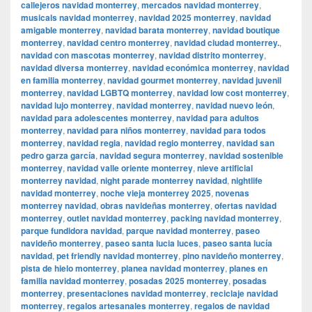
callejeros navidad monterrey
,
mercados navidad monterrey
,
musicals navidad monterrey
,
navidad 2025 monterrey
,
navidad
amigable monterrey
,
navidad barata monterrey
,
navidad boutique
monterrey
,
navidad centro monterrey
,
navidad ciudad monterrey.
,
navidad con mascotas monterrey
,
navidad distrito monterrey
,
navidad diversa monterrey
,
navidad económica monterrey
,
navidad
en familia monterrey
,
navidad gourmet monterrey
,
navidad juvenil
monterrey
,
navidad LGBTQ monterrey
,
navidad low cost monterrey
,
navidad lujo monterrey
,
navidad monterrey
,
navidad nuevo león
,
navidad para adolescentes monterrey
,
navidad para adultos
monterrey
,
navidad para niños monterrey
,
navidad para todos
monterrey
,
navidad regia
,
navidad regio monterrey
,
navidad san
pedro garza garcía
,
navidad segura monterrey
,
navidad sostenible
monterrey
,
navidad valle oriente monterrey
,
nieve artificial
monterrey navidad
,
night parade monterrey navidad
,
nightlife
navidad monterrey
,
noche vieja monterrey 2025
,
novenas
monterrey navidad
,
obras navideñas monterrey
,
ofertas navidad
monterrey
,
outlet navidad monterrey
,
packing navidad monterrey
,
parque fundidora navidad
,
parque navidad monterrey
,
paseo
navideño monterrey
,
paseo santa lucia luces
,
paseo santa lucía
navidad
,
pet friendly navidad monterrey
,
pino navideño monterrey
,
pista de hielo monterrey
,
planea navidad monterrey
,
planes en
familia navidad monterrey
,
posadas 2025 monterrey
,
posadas
monterrey
,
presentaciones navidad monterrey
,
reciclaje navidad
monterrey
,
regalos artesanales monterrey
,
regalos de navidad