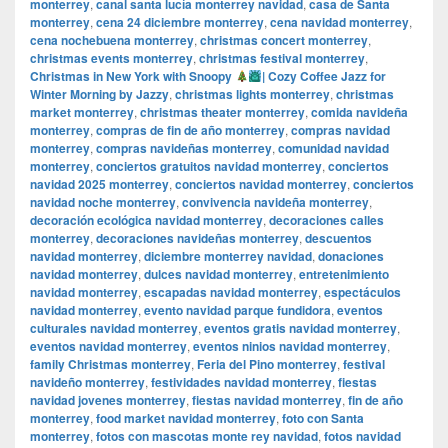
monterrey
,
canal santa lucía monterrey navidad
,
casa de Santa
monterrey
,
cena 24 diciembre monterrey
,
cena navidad monterrey
,
cena nochebuena monterrey
,
christmas concert monterrey
,
christmas events monterrey
,
christmas festival monterrey
,
Christmas in New York with Snoopy
| Cozy Coffee Jazz for
Winter Morning by Jazzy
,
christmas lights monterrey
,
christmas
market monterrey
,
christmas theater monterrey
,
comida navideña
monterrey
,
compras de fin de año monterrey
,
compras navidad
monterrey
,
compras navideñas monterrey
,
comunidad navidad
monterrey
,
conciertos gratuitos navidad monterrey
,
conciertos
navidad 2025 monterrey
,
conciertos navidad monterrey
,
conciertos
navidad noche monterrey
,
convivencia navideña monterrey
,
decoración ecológica navidad monterrey
,
decoraciones calles
monterrey
,
decoraciones navideñas monterrey
,
descuentos
navidad monterrey
,
diciembre monterrey navidad
,
donaciones
navidad monterrey
,
dulces navidad monterrey
,
entretenimiento
navidad monterrey
,
escapadas navidad monterrey
,
espectáculos
navidad monterrey
,
evento navidad parque fundidora
,
eventos
culturales navidad monterrey
,
eventos gratis navidad monterrey
,
eventos navidad monterrey
,
eventos ninios navidad monterrey
,
family Christmas monterrey
,
Feria del Pino monterrey
,
festival
navideño monterrey
,
festividades navidad monterrey
,
fiestas
navidad jovenes monterrey
,
fiestas navidad monterrey
,
fin de año
monterrey
,
food market navidad monterrey
,
foto con Santa
monterrey
,
fotos con mascotas monte rey navidad
,
fotos navidad