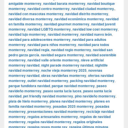
amigable monterrey
,
navidad barata monterrey
,
navidad boutique
monterrey
,
navidad centro monterrey
,
navidad ciudad monterrey.
,
navidad con mascotas monterrey
,
navidad distrito monterrey
,
navidad diversa monterrey
,
navidad económica monterrey
,
navidad
en familia monterrey
,
navidad gourmet monterrey
,
navidad juvenil
monterrey
,
navidad LGBTQ monterrey
,
navidad low cost monterrey
,
navidad lujo monterrey
,
navidad monterrey
,
navidad nuevo león
,
navidad para adolescentes monterrey
,
navidad para adultos
monterrey
,
navidad para niños monterrey
,
navidad para todos
monterrey
,
navidad regia
,
navidad regio monterrey
,
navidad san
pedro garza garcía
,
navidad segura monterrey
,
navidad sostenible
monterrey
,
navidad valle oriente monterrey
,
nieve artificial
monterrey navidad
,
night parade monterrey navidad
,
nightlife
navidad monterrey
,
noche vieja monterrey 2025
,
novenas
monterrey navidad
,
obras navideñas monterrey
,
ofertas navidad
monterrey
,
outlet navidad monterrey
,
packing navidad monterrey
,
parque fundidora navidad
,
parque navidad monterrey
,
paseo
navideño monterrey
,
paseo santa lucia luces
,
paseo santa lucía
navidad
,
pet friendly navidad monterrey
,
pino navideño monterrey
,
pista de hielo monterrey
,
planea navidad monterrey
,
planes en
familia navidad monterrey
,
posadas 2025 monterrey
,
posadas
monterrey
,
presentaciones navidad monterrey
,
reciclaje navidad
monterrey
,
regalos artesanales monterrey
,
regalos de navidad
monterrey
,
regalos navidad monterrey
,
regalos originales
monterrey
,
regalos reyes monte rey
,
regalos últimos minutos