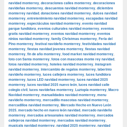
navidad monterrey
,
decoraciones calles monterrey
,
decoraciones
navideñas monterrey
,
descuentos navidad monterrey
,
diciembre
monterrey navidad
,
donaciones navidad monterrey
,
dulces navidad
monterrey
,
entretenimiento navidad monterrey
,
escapadas navidad
monterrey
,
espectáculos navidad monterrey
,
evento navidad
parque fundidora
,
eventos culturales navidad monterrey
,
eventos
gratis navidad monterrey
,
eventos navidad monterrey
,
eventos
ninios navidad monterrey
,
family Christmas monterrey
,
Feria del
Pino monterrey
,
festival navideño monterrey
,
festividades navidad
monterrey
,
fiestas navidad jovenes monterrey
,
fiestas navidad
monterrey
,
fin de año monterrey
,
food market navidad monterrey
,
foto con Santa monterrey
,
fotos con mascotas monte rey navidad
,
fotos navidad monterrey
,
hoteles navidad monterrey
,
instagram
navidad monterrey
,
intercambio de regalos monterrey
,
laberinto
navideño monterrey
,
luces callejera monterrey
,
luces fundidora
monterrey
,
luces LED navidad monterrey
,
luces navidad 2025
monterrey
,
luces navidad 2025 nuevo león
,
luces navidad calle
colegio civil
,
luces navideñas monterrey
,
Luztopía monterrey
,
Macro
Navidad monterrey
,
manualidades navidad monterrey
,
menu
navideño monterrey
,
mercadillo mascotas navidad monterrey
,
mercadillos navidad monterrey
,
Mercado Hecho en Nuevo León
2025
,
mercado hecho en nuevo león navidad
,
mercado navideño
monterrey
,
mercados artesanales navidad monterrey
,
mercados
callejeros navidad monterrey
,
mercados navidad monterrey
,
musicals navidad monterrey
,
navidad 2025 monterrey
,
navidad