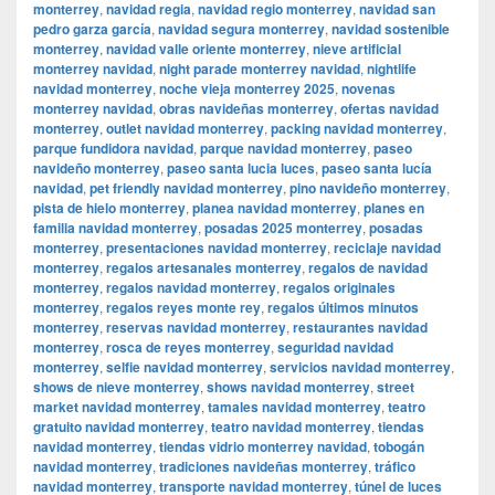
monterrey
,
navidad regia
,
navidad regio monterrey
,
navidad san
pedro garza garcía
,
navidad segura monterrey
,
navidad sostenible
monterrey
,
navidad valle oriente monterrey
,
nieve artificial
monterrey navidad
,
night parade monterrey navidad
,
nightlife
navidad monterrey
,
noche vieja monterrey 2025
,
novenas
monterrey navidad
,
obras navideñas monterrey
,
ofertas navidad
monterrey
,
outlet navidad monterrey
,
packing navidad monterrey
,
parque fundidora navidad
,
parque navidad monterrey
,
paseo
navideño monterrey
,
paseo santa lucia luces
,
paseo santa lucía
navidad
,
pet friendly navidad monterrey
,
pino navideño monterrey
,
pista de hielo monterrey
,
planea navidad monterrey
,
planes en
familia navidad monterrey
,
posadas 2025 monterrey
,
posadas
monterrey
,
presentaciones navidad monterrey
,
reciclaje navidad
monterrey
,
regalos artesanales monterrey
,
regalos de navidad
monterrey
,
regalos navidad monterrey
,
regalos originales
monterrey
,
regalos reyes monte rey
,
regalos últimos minutos
monterrey
,
reservas navidad monterrey
,
restaurantes navidad
monterrey
,
rosca de reyes monterrey
,
seguridad navidad
monterrey
,
selfie navidad monterrey
,
servicios navidad monterrey
,
shows de nieve monterrey
,
shows navidad monterrey
,
street
market navidad monterrey
,
tamales navidad monterrey
,
teatro
gratuito navidad monterrey
,
teatro navidad monterrey
,
tiendas
navidad monterrey
,
tiendas vidrio monterrey navidad
,
tobogán
navidad monterrey
,
tradiciones navideñas monterrey
,
tráfico
navidad monterrey
,
transporte navidad monterrey
,
túnel de luces