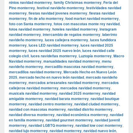
ninios navidad monterrey
,
family Christmas monterrey
,
Feria del
Pino monterrey
,
festival navideño monterrey
,
festividades navidad
monterrey
,
fiestas navidad jovenes monterrey
,
fiestas navidad
monterrey
,
fin de año monterrey
,
food market navidad monterrey
,
foto con Santa monterrey
,
fotos con mascotas monte rey navidad
,
fotos navidad monterrey
,
hoteles navidad monterrey
,
instagram
navidad monterrey
,
intercambio de regalos monterrey
,
laberinto
navideño monterrey
,
luces callejera monterrey
,
luces fundidora
monterrey
,
luces LED navidad monterrey
,
luces navidad 2025
monterrey
,
luces navidad 2025 nuevo león
,
luces navidad calle
colegio civil
,
luces navideñas monterrey
,
Luztopía monterrey
,
Macro
Navidad monterrey
,
manualidades navidad monterrey
,
menu
navideño monterrey
,
mercadillo mascotas navidad monterrey
,
mercadillos navidad monterrey
,
Mercado Hecho en Nuevo León
2025
,
mercado hecho en nuevo león navidad
,
mercado navideño
monterrey
,
mercados artesanales navidad monterrey
,
mercados
callejeros navidad monterrey
,
mercados navidad monterrey
,
musicals navidad monterrey
,
navidad 2025 monterrey
,
navidad
amigable monterrey
,
navidad barata monterrey
,
navidad boutique
monterrey
,
navidad centro monterrey
,
navidad ciudad monterrey.
,
navidad con mascotas monterrey
,
navidad distrito monterrey
,
navidad diversa monterrey
,
navidad económica monterrey
,
navidad
en familia monterrey
,
navidad gourmet monterrey
,
navidad juvenil
monterrey
,
navidad LGBTQ monterrey
,
navidad low cost monterrey
,
navidad lujo monterrey
,
navidad monterrey
,
navidad nuevo león
,