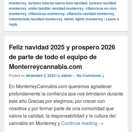
monterrey
,
turismo interno nuevo león navidad
,
turismo navidad
monterrey
,
unión familiar navidad monterrey
,
villancicos en vivo
monterrey
,
villancicos monterrey
,
villancita navidad monterrey
,
voluntariado navidad monterrey
,
winter lights monterrey
|
Leave a
reply
Feliz navidad 2025 y prospero 2026
de parte de todo el equipo de
Monterreycannabis.com
Posted on
diciembre 2, 2025
by
admin
—
No Comments ↓
En MonterreyCannabis.com queremos agradecer
profundamente la confianza que nos brindaron durante
este año.Gracias por elegirnos, por crecer con
nosotros y por formar parte de una comunidad que
valora la calidad, la responsabilidad y la cultura del
Feliz navidad 2
cannabis en Monterrey y
Continue reading
→