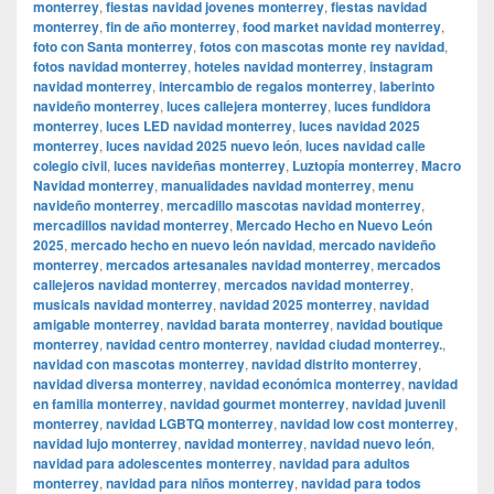
monterrey
,
fiestas navidad jovenes monterrey
,
fiestas navidad
monterrey
,
fin de año monterrey
,
food market navidad monterrey
,
foto con Santa monterrey
,
fotos con mascotas monte rey navidad
,
fotos navidad monterrey
,
hoteles navidad monterrey
,
instagram
navidad monterrey
,
intercambio de regalos monterrey
,
laberinto
navideño monterrey
,
luces callejera monterrey
,
luces fundidora
monterrey
,
luces LED navidad monterrey
,
luces navidad 2025
monterrey
,
luces navidad 2025 nuevo león
,
luces navidad calle
colegio civil
,
luces navideñas monterrey
,
Luztopía monterrey
,
Macro
Navidad monterrey
,
manualidades navidad monterrey
,
menu
navideño monterrey
,
mercadillo mascotas navidad monterrey
,
mercadillos navidad monterrey
,
Mercado Hecho en Nuevo León
2025
,
mercado hecho en nuevo león navidad
,
mercado navideño
monterrey
,
mercados artesanales navidad monterrey
,
mercados
callejeros navidad monterrey
,
mercados navidad monterrey
,
musicals navidad monterrey
,
navidad 2025 monterrey
,
navidad
amigable monterrey
,
navidad barata monterrey
,
navidad boutique
monterrey
,
navidad centro monterrey
,
navidad ciudad monterrey.
,
navidad con mascotas monterrey
,
navidad distrito monterrey
,
navidad diversa monterrey
,
navidad económica monterrey
,
navidad
en familia monterrey
,
navidad gourmet monterrey
,
navidad juvenil
monterrey
,
navidad LGBTQ monterrey
,
navidad low cost monterrey
,
navidad lujo monterrey
,
navidad monterrey
,
navidad nuevo león
,
navidad para adolescentes monterrey
,
navidad para adultos
monterrey
,
navidad para niños monterrey
,
navidad para todos