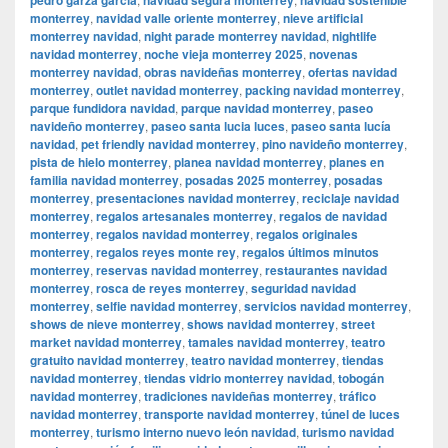
monterrey
,
navidad valle oriente monterrey
,
nieve artificial
monterrey navidad
,
night parade monterrey navidad
,
nightlife
navidad monterrey
,
noche vieja monterrey 2025
,
novenas
monterrey navidad
,
obras navideñas monterrey
,
ofertas navidad
monterrey
,
outlet navidad monterrey
,
packing navidad monterrey
,
parque fundidora navidad
,
parque navidad monterrey
,
paseo
navideño monterrey
,
paseo santa lucia luces
,
paseo santa lucía
navidad
,
pet friendly navidad monterrey
,
pino navideño monterrey
,
pista de hielo monterrey
,
planea navidad monterrey
,
planes en
familia navidad monterrey
,
posadas 2025 monterrey
,
posadas
monterrey
,
presentaciones navidad monterrey
,
reciclaje navidad
monterrey
,
regalos artesanales monterrey
,
regalos de navidad
monterrey
,
regalos navidad monterrey
,
regalos originales
monterrey
,
regalos reyes monte rey
,
regalos últimos minutos
monterrey
,
reservas navidad monterrey
,
restaurantes navidad
monterrey
,
rosca de reyes monterrey
,
seguridad navidad
monterrey
,
selfie navidad monterrey
,
servicios navidad monterrey
,
shows de nieve monterrey
,
shows navidad monterrey
,
street
market navidad monterrey
,
tamales navidad monterrey
,
teatro
gratuito navidad monterrey
,
teatro navidad monterrey
,
tiendas
navidad monterrey
,
tiendas vidrio monterrey navidad
,
tobogán
navidad monterrey
,
tradiciones navideñas monterrey
,
tráfico
navidad monterrey
,
transporte navidad monterrey
,
túnel de luces
monterrey
,
turismo interno nuevo león navidad
,
turismo navidad