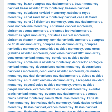
monterrey
,
bazar compras navidad monterrey
,
bazar monterrey
navidad
,
bazar navidad 2025 monterrey
,
bazares navidad
monterrey
,
cabalgata navidad monterrey
,
cabalgata reyes
monterrey
,
canal santa lucía monterrey navidad
,
casa de Santa
monterrey
,
cena 24 diciembre monterrey
,
cena navidad monterrey
,
cena nochebuena monterrey
,
christmas concert monterrey
,
christmas events monterrey
,
christmas festival monterrey
,
christmas lights monterrey
,
christmas market monterrey
,
christmas theater monterrey
,
comida navideña monterrey
,
compras
de fin de año monterrey
,
compras navidad monterrey
,
compras
navideñas monterrey
,
comunidad navidad monterrey
,
conciertos
gratuitos navidad monterrey
,
conciertos navidad 2025 monterrey
,
conciertos navidad monterrey
,
conciertos navidad noche
monterrey
,
convivencia navideña monterrey
,
decoración ecológica
navidad monterrey
,
decoraciones calles monterrey
,
decoraciones
navideñas monterrey
,
descuentos navidad monterrey
,
diciembre
monterrey navidad
,
donaciones navidad monterrey
,
dulces navidad
monterrey
,
entretenimiento navidad monterrey
,
escapadas navidad
monterrey
,
espectáculos navidad monterrey
,
evento navidad
parque fundidora
,
eventos culturales navidad monterrey
,
eventos
gratis navidad monterrey
,
eventos navidad monterrey
,
eventos
ninios navidad monterrey
,
family Christmas monterrey
,
Feria del
Pino monterrey
,
festival navideño monterrey
,
festividades navidad
monterrey
,
fiestas navidad jovenes monterrey
,
fiestas navidad
monterrey
,
fin de año monterrey
,
food market navidad monterrey
,