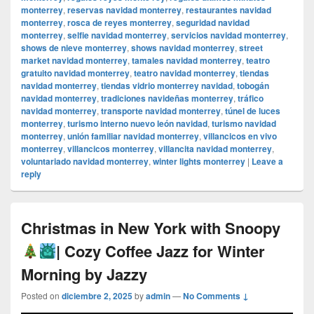
monterrey
,
reservas navidad monterrey
,
restaurantes navidad
monterrey
,
rosca de reyes monterrey
,
seguridad navidad
monterrey
,
selfie navidad monterrey
,
servicios navidad monterrey
,
shows de nieve monterrey
,
shows navidad monterrey
,
street
market navidad monterrey
,
tamales navidad monterrey
,
teatro
gratuito navidad monterrey
,
teatro navidad monterrey
,
tiendas
navidad monterrey
,
tiendas vidrio monterrey navidad
,
tobogán
navidad monterrey
,
tradiciones navideñas monterrey
,
tráfico
navidad monterrey
,
transporte navidad monterrey
,
túnel de luces
monterrey
,
turismo interno nuevo león navidad
,
turismo navidad
monterrey
,
unión familiar navidad monterrey
,
villancicos en vivo
monterrey
,
villancicos monterrey
,
villancita navidad monterrey
,
voluntariado navidad monterrey
,
winter lights monterrey
|
Leave a
reply
Christmas in New York with Snoopy
| Cozy Coffee Jazz for Winter
Morning by Jazzy
Posted on
diciembre 2, 2025
by
admin
—
No Comments ↓