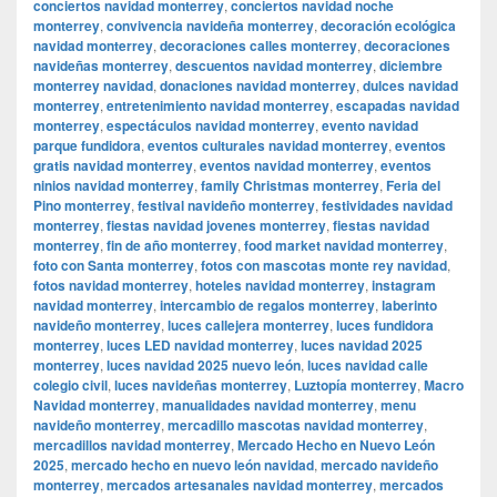
conciertos navidad monterrey
,
conciertos navidad noche
monterrey
,
convivencia navideña monterrey
,
decoración ecológica
navidad monterrey
,
decoraciones calles monterrey
,
decoraciones
navideñas monterrey
,
descuentos navidad monterrey
,
diciembre
monterrey navidad
,
donaciones navidad monterrey
,
dulces navidad
monterrey
,
entretenimiento navidad monterrey
,
escapadas navidad
monterrey
,
espectáculos navidad monterrey
,
evento navidad
parque fundidora
,
eventos culturales navidad monterrey
,
eventos
gratis navidad monterrey
,
eventos navidad monterrey
,
eventos
ninios navidad monterrey
,
family Christmas monterrey
,
Feria del
Pino monterrey
,
festival navideño monterrey
,
festividades navidad
monterrey
,
fiestas navidad jovenes monterrey
,
fiestas navidad
monterrey
,
fin de año monterrey
,
food market navidad monterrey
,
foto con Santa monterrey
,
fotos con mascotas monte rey navidad
,
fotos navidad monterrey
,
hoteles navidad monterrey
,
instagram
navidad monterrey
,
intercambio de regalos monterrey
,
laberinto
navideño monterrey
,
luces callejera monterrey
,
luces fundidora
monterrey
,
luces LED navidad monterrey
,
luces navidad 2025
monterrey
,
luces navidad 2025 nuevo león
,
luces navidad calle
colegio civil
,
luces navideñas monterrey
,
Luztopía monterrey
,
Macro
Navidad monterrey
,
manualidades navidad monterrey
,
menu
navideño monterrey
,
mercadillo mascotas navidad monterrey
,
mercadillos navidad monterrey
,
Mercado Hecho en Nuevo León
2025
,
mercado hecho en nuevo león navidad
,
mercado navideño
monterrey
,
mercados artesanales navidad monterrey
,
mercados