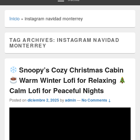
Inicio
»
instagram navidad monterrey
TAG ARCHIVES:
INSTAGRAM NAVIDAD
MONTERREY
Snoopy’s Cozy Christmas Cabin
Warm Winter Lofi for Relaxing
Calm Lofi for Peaceful Nights
Posted on
diciembre 2, 2025
by
admin
—
No Comments ↓