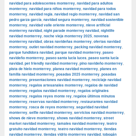
navidad para adolescentes monterrey
,
navidad para adultos
monterrey
,
navidad para niños monterrey
,
navidad para todos
monterrey
,
navidad regia
,
navidad regio monterrey
,
navidad san
pedro garza garcía
,
navidad segura monterrey
,
navidad sostenible
monterrey
,
navidad valle oriente monterrey
,
nieve artificial
monterrey navidad
,
night parade monterrey navidad
,
nightlife
navidad monterrey
,
noche vieja monterrey 2025
,
novenas
monterrey navidad
,
obras navideñas monterrey
,
ofertas navidad
monterrey
,
outlet navidad monterrey
,
packing navidad monterrey
,
parque fundidora navidad
,
parque navidad monterrey
,
paseo
navideño monterrey
,
paseo santa lucia luces
,
paseo santa lucía
navidad
,
pet friendly navidad monterrey
,
pino navideño monterrey
,
pista de hielo monterrey
,
planea navidad monterrey
,
planes en
familia navidad monterrey
,
posadas 2025 monterrey
,
posadas
monterrey
,
presentaciones navidad monterrey
,
reciclaje navidad
monterrey
,
regalos artesanales monterrey
,
regalos de navidad
monterrey
,
regalos navidad monterrey
,
regalos originales
monterrey
,
regalos reyes monte rey
,
regalos últimos minutos
monterrey
,
reservas navidad monterrey
,
restaurantes navidad
monterrey
,
rosca de reyes monterrey
,
seguridad navidad
monterrey
,
selfie navidad monterrey
,
servicios navidad monterrey
,
shows de nieve monterrey
,
shows navidad monterrey
,
street
market navidad monterrey
,
tamales navidad monterrey
,
teatro
gratuito navidad monterrey
,
teatro navidad monterrey
,
tiendas
navidad monterrey
,
tiendas vidrio monterrey navidad
,
tobogán