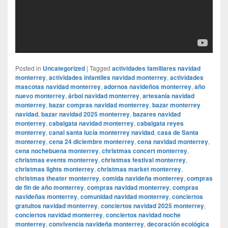
Posted in
Uncategorized
|
Tagged
actividades familiares navidad
monterrey
,
actividades infantiles navidad monterrey
,
actividades
mascotas navidad monterrey
,
adornos navideños monterrey
,
año
nuevo monterrey
,
árbol navidad monterrey
,
artesanía navidad
monterrey
,
bazar compras navidad monterrey
,
bazar monterrey
navidad
,
bazar navidad 2025 monterrey
,
bazares navidad
monterrey
,
cabalgata navidad monterrey
,
cabalgata reyes
monterrey
,
canal santa lucía monterrey navidad
,
casa de Santa
monterrey
,
cena 24 diciembre monterrey
,
cena navidad monterrey
,
cena nochebuena monterrey
,
christmas concert monterrey
,
christmas events monterrey
,
christmas festival monterrey
,
christmas lights monterrey
,
christmas market monterrey
,
christmas theater monterrey
,
comida navideña monterrey
,
compras
de fin de año monterrey
,
compras navidad monterrey
,
compras
navideñas monterrey
,
comunidad navidad monterrey
,
conciertos
gratuitos navidad monterrey
,
conciertos navidad 2025 monterrey
,
conciertos navidad monterrey
,
conciertos navidad noche
monterrey
,
convivencia navideña monterrey
,
decoración ecológica