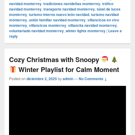
navidad monterrey
,
tradiciones navideñas monterrey
,
tráfico
navidad monterrey
,
transporte navidad monterrey
,
túnel de luces
monterrey
,
turismo interno nuevo león navidad
,
turismo navidad
monterrey
,
unión familiar navidad monterrey
,
villancicos en vivo
monterrey
,
villancicos monterrey
,
villancita navidad monterrey
,
voluntariado navidad monterrey
,
winter lights monterrey
|
Leave a
reply
Cozy Christmas with Snoopy
Winter Playlist for Calm Moment
Posted on
diciembre 2, 2025
by
admin
—
No Comments ↓