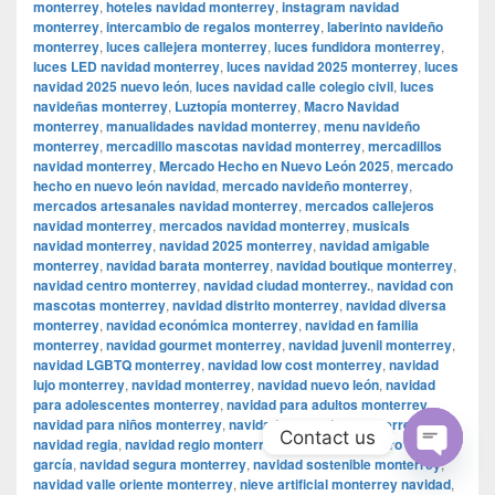
monterrey
,
hoteles navidad monterrey
,
instagram navidad
monterrey
,
intercambio de regalos monterrey
,
laberinto navideño
monterrey
,
luces callejera monterrey
,
luces fundidora monterrey
,
luces LED navidad monterrey
,
luces navidad 2025 monterrey
,
luces
navidad 2025 nuevo león
,
luces navidad calle colegio civil
,
luces
navideñas monterrey
,
Luztopía monterrey
,
Macro Navidad
monterrey
,
manualidades navidad monterrey
,
menu navideño
monterrey
,
mercadillo mascotas navidad monterrey
,
mercadillos
navidad monterrey
,
Mercado Hecho en Nuevo León 2025
,
mercado
hecho en nuevo león navidad
,
mercado navideño monterrey
,
mercados artesanales navidad monterrey
,
mercados callejeros
navidad monterrey
,
mercados navidad monterrey
,
musicals
navidad monterrey
,
navidad 2025 monterrey
,
navidad amigable
monterrey
,
navidad barata monterrey
,
navidad boutique monterrey
,
navidad centro monterrey
,
navidad ciudad monterrey.
,
navidad con
mascotas monterrey
,
navidad distrito monterrey
,
navidad diversa
monterrey
,
navidad económica monterrey
,
navidad en familia
monterrey
,
navidad gourmet monterrey
,
navidad juvenil monterrey
,
navidad LGBTQ monterrey
,
navidad low cost monterrey
,
navidad
lujo monterrey
,
navidad monterrey
,
navidad nuevo león
,
navidad
para adolescentes monterrey
,
navidad para adultos monterrey
,
navidad para niños monterrey
,
navidad para todos monterrey
,
Contact us
navidad regia
,
navidad regio monterrey
,
navidad san pedro garza
garcía
,
navidad segura monterrey
,
navidad sostenible monterrey
,
Open
navidad valle oriente monterrey
,
nieve artificial monterrey navidad
,