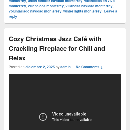
monterrey
,
unión familiar navidad monterrey
,
villancicos en vivo
monterrey
,
villancicos monterrey
,
villancita navidad monterrey
,
voluntariado navidad monterrey
,
winter lights monterrey
|
Leave a
reply
Cozy Christmas Jazz Café with
Crackling Fireplace for Chill and
Relax
Posted on
diciembre 2, 2025
by
admin
—
No Comments ↓