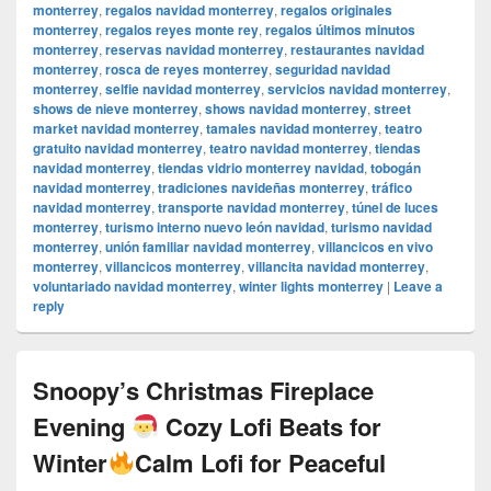
monterrey
,
regalos navidad monterrey
,
regalos originales
monterrey
,
regalos reyes monte rey
,
regalos últimos minutos
monterrey
,
reservas navidad monterrey
,
restaurantes navidad
monterrey
,
rosca de reyes monterrey
,
seguridad navidad
monterrey
,
selfie navidad monterrey
,
servicios navidad monterrey
,
shows de nieve monterrey
,
shows navidad monterrey
,
street
market navidad monterrey
,
tamales navidad monterrey
,
teatro
gratuito navidad monterrey
,
teatro navidad monterrey
,
tiendas
navidad monterrey
,
tiendas vidrio monterrey navidad
,
tobogán
navidad monterrey
,
tradiciones navideñas monterrey
,
tráfico
navidad monterrey
,
transporte navidad monterrey
,
túnel de luces
monterrey
,
turismo interno nuevo león navidad
,
turismo navidad
monterrey
,
unión familiar navidad monterrey
,
villancicos en vivo
monterrey
,
villancicos monterrey
,
villancita navidad monterrey
,
voluntariado navidad monterrey
,
winter lights monterrey
|
Leave a
reply
Snoopy’s Christmas Fireplace
Evening
Cozy Lofi Beats for
Winter
Calm Lofi for Peaceful