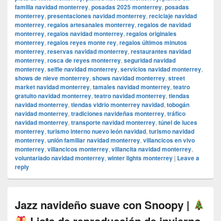
familia navidad monterrey
,
posadas 2025 monterrey
,
posadas
monterrey
,
presentaciones navidad monterrey
,
reciclaje navidad
monterrey
,
regalos artesanales monterrey
,
regalos de navidad
monterrey
,
regalos navidad monterrey
,
regalos originales
monterrey
,
regalos reyes monte rey
,
regalos últimos minutos
monterrey
,
reservas navidad monterrey
,
restaurantes navidad
monterrey
,
rosca de reyes monterrey
,
seguridad navidad
monterrey
,
selfie navidad monterrey
,
servicios navidad monterrey
,
shows de nieve monterrey
,
shows navidad monterrey
,
street
market navidad monterrey
,
tamales navidad monterrey
,
teatro
gratuito navidad monterrey
,
teatro navidad monterrey
,
tiendas
navidad monterrey
,
tiendas vidrio monterrey navidad
,
tobogán
navidad monterrey
,
tradiciones navideñas monterrey
,
tráfico
navidad monterrey
,
transporte navidad monterrey
,
túnel de luces
monterrey
,
turismo interno nuevo león navidad
,
turismo navidad
monterrey
,
unión familiar navidad monterrey
,
villancicos en vivo
monterrey
,
villancicos monterrey
,
villancita navidad monterrey
,
voluntariado navidad monterrey
,
winter lights monterrey
|
Leave a
reply
Jazz navideño suave con Snoopy |
Lista de reproducción de invierno