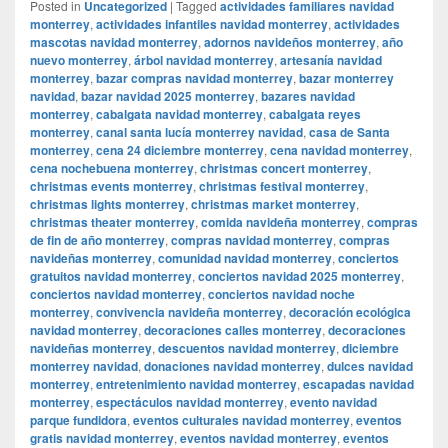
Posted in
Uncategorized
|
Tagged
actividades familiares navidad
monterrey
,
actividades infantiles navidad monterrey
,
actividades
mascotas navidad monterrey
,
adornos navideños monterrey
,
año
nuevo monterrey
,
árbol navidad monterrey
,
artesanía navidad
monterrey
,
bazar compras navidad monterrey
,
bazar monterrey
navidad
,
bazar navidad 2025 monterrey
,
bazares navidad
monterrey
,
cabalgata navidad monterrey
,
cabalgata reyes
monterrey
,
canal santa lucía monterrey navidad
,
casa de Santa
monterrey
,
cena 24 diciembre monterrey
,
cena navidad monterrey
,
cena nochebuena monterrey
,
christmas concert monterrey
,
christmas events monterrey
,
christmas festival monterrey
,
christmas lights monterrey
,
christmas market monterrey
,
christmas theater monterrey
,
comida navideña monterrey
,
compras
de fin de año monterrey
,
compras navidad monterrey
,
compras
navideñas monterrey
,
comunidad navidad monterrey
,
conciertos
gratuitos navidad monterrey
,
conciertos navidad 2025 monterrey
,
conciertos navidad monterrey
,
conciertos navidad noche
monterrey
,
convivencia navideña monterrey
,
decoración ecológica
navidad monterrey
,
decoraciones calles monterrey
,
decoraciones
navideñas monterrey
,
descuentos navidad monterrey
,
diciembre
monterrey navidad
,
donaciones navidad monterrey
,
dulces navidad
monterrey
,
entretenimiento navidad monterrey
,
escapadas navidad
monterrey
,
espectáculos navidad monterrey
,
evento navidad
parque fundidora
,
eventos culturales navidad monterrey
,
eventos
gratis navidad monterrey
,
eventos navidad monterrey
,
eventos