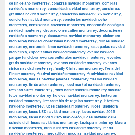
de fin de año monterrey
,
compras navidad monterrey
,
compras
navideñas monterrey
,
comunidad navidad monterrey
,
conciertos
gratuitos navidad monterrey
,
conciertos navidad 2025 monterrey
,
conciertos navidad monterrey
,
conciertos navidad noche
monterrey
,
convivencia navideña monterrey
,
decoración ecológica
navidad monterrey
,
decoraciones calles monterrey
,
decoraciones
navideñas monterrey
,
descuentos navidad monterrey
,
diciembre
monterrey navidad
,
donaciones navidad monterrey
,
dulces navidad
monterrey
,
entretenimiento navidad monterrey
,
escapadas navidad
monterrey
,
espectáculos navidad monterrey
,
evento navidad
parque fundidora
,
eventos culturales navidad monterrey
,
eventos
gratis navidad monterrey
,
eventos navidad monterrey
,
eventos
ninios navidad monterrey
,
family Christmas monterrey
,
Feria del
Pino monterrey
,
festival navideño monterrey
,
festividades navidad
monterrey
,
fiestas navidad jovenes monterrey
,
fiestas navidad
monterrey
,
fin de año monterrey
,
food market navidad monterrey
,
foto con Santa monterrey
,
fotos con mascotas monte rey navidad
,
fotos navidad monterrey
,
hoteles navidad monterrey
,
instagram
navidad monterrey
,
intercambio de regalos monterrey
,
laberinto
navideño monterrey
,
luces callejera monterrey
,
luces fundidora
monterrey
,
luces LED navidad monterrey
,
luces navidad 2025
monterrey
,
luces navidad 2025 nuevo león
,
luces navidad calle
colegio civil
,
luces navideñas monterrey
,
Luztopía monterrey
,
Macro
Navidad monterrey
,
manualidades navidad monterrey
,
menu
navideño monterrey
,
mercadillo mascotas navidad monterrey
,