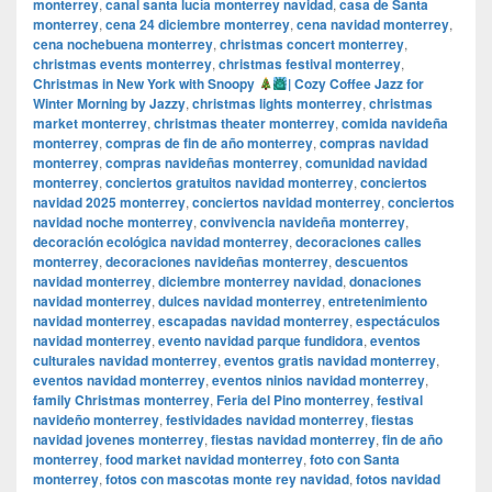
monterrey
,
canal santa lucía monterrey navidad
,
casa de Santa
monterrey
,
cena 24 diciembre monterrey
,
cena navidad monterrey
,
cena nochebuena monterrey
,
christmas concert monterrey
,
christmas events monterrey
,
christmas festival monterrey
,
Christmas in New York with Snoopy
| Cozy Coffee Jazz for
Winter Morning by Jazzy
,
christmas lights monterrey
,
christmas
market monterrey
,
christmas theater monterrey
,
comida navideña
monterrey
,
compras de fin de año monterrey
,
compras navidad
monterrey
,
compras navideñas monterrey
,
comunidad navidad
monterrey
,
conciertos gratuitos navidad monterrey
,
conciertos
navidad 2025 monterrey
,
conciertos navidad monterrey
,
conciertos
navidad noche monterrey
,
convivencia navideña monterrey
,
decoración ecológica navidad monterrey
,
decoraciones calles
monterrey
,
decoraciones navideñas monterrey
,
descuentos
navidad monterrey
,
diciembre monterrey navidad
,
donaciones
navidad monterrey
,
dulces navidad monterrey
,
entretenimiento
navidad monterrey
,
escapadas navidad monterrey
,
espectáculos
navidad monterrey
,
evento navidad parque fundidora
,
eventos
culturales navidad monterrey
,
eventos gratis navidad monterrey
,
eventos navidad monterrey
,
eventos ninios navidad monterrey
,
family Christmas monterrey
,
Feria del Pino monterrey
,
festival
navideño monterrey
,
festividades navidad monterrey
,
fiestas
navidad jovenes monterrey
,
fiestas navidad monterrey
,
fin de año
monterrey
,
food market navidad monterrey
,
foto con Santa
monterrey
,
fotos con mascotas monte rey navidad
,
fotos navidad