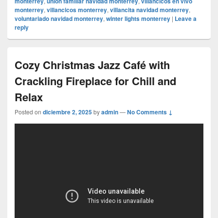
monterrey
,
unión familiar navidad monterrey
,
villancicos en vivo
monterrey
,
villancicos monterrey
,
villancita navidad monterrey
,
voluntariado navidad monterrey
,
winter lights monterrey
|
Leave a
reply
Cozy Christmas Jazz Café with
Crackling Fireplace for Chill and
Relax
Posted on
diciembre 2, 2025
by
admin
—
No Comments ↓