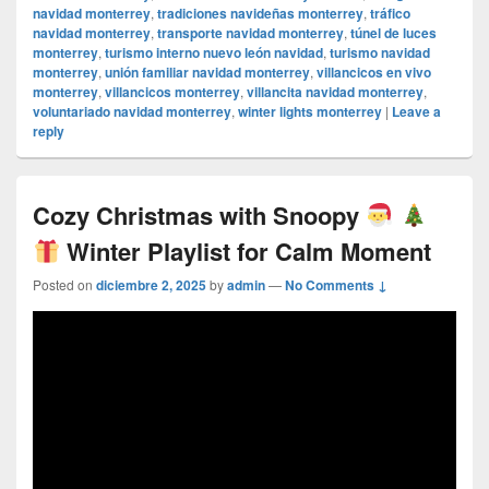
navidad monterrey
,
tradiciones navideñas monterrey
,
tráfico
navidad monterrey
,
transporte navidad monterrey
,
túnel de luces
monterrey
,
turismo interno nuevo león navidad
,
turismo navidad
monterrey
,
unión familiar navidad monterrey
,
villancicos en vivo
monterrey
,
villancicos monterrey
,
villancita navidad monterrey
,
voluntariado navidad monterrey
,
winter lights monterrey
|
Leave a
reply
Cozy Christmas with Snoopy
Winter Playlist for Calm Moment
Posted on
diciembre 2, 2025
by
admin
—
No Comments ↓