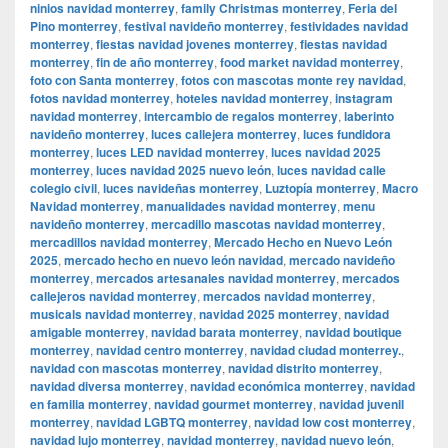
ninios navidad monterrey
,
family Christmas monterrey
,
Feria del
Pino monterrey
,
festival navideño monterrey
,
festividades navidad
monterrey
,
fiestas navidad jovenes monterrey
,
fiestas navidad
monterrey
,
fin de año monterrey
,
food market navidad monterrey
,
foto con Santa monterrey
,
fotos con mascotas monte rey navidad
,
fotos navidad monterrey
,
hoteles navidad monterrey
,
instagram
navidad monterrey
,
intercambio de regalos monterrey
,
laberinto
navideño monterrey
,
luces callejera monterrey
,
luces fundidora
monterrey
,
luces LED navidad monterrey
,
luces navidad 2025
monterrey
,
luces navidad 2025 nuevo león
,
luces navidad calle
colegio civil
,
luces navideñas monterrey
,
Luztopía monterrey
,
Macro
Navidad monterrey
,
manualidades navidad monterrey
,
menu
navideño monterrey
,
mercadillo mascotas navidad monterrey
,
mercadillos navidad monterrey
,
Mercado Hecho en Nuevo León
2025
,
mercado hecho en nuevo león navidad
,
mercado navideño
monterrey
,
mercados artesanales navidad monterrey
,
mercados
callejeros navidad monterrey
,
mercados navidad monterrey
,
musicals navidad monterrey
,
navidad 2025 monterrey
,
navidad
amigable monterrey
,
navidad barata monterrey
,
navidad boutique
monterrey
,
navidad centro monterrey
,
navidad ciudad monterrey.
,
navidad con mascotas monterrey
,
navidad distrito monterrey
,
navidad diversa monterrey
,
navidad económica monterrey
,
navidad
en familia monterrey
,
navidad gourmet monterrey
,
navidad juvenil
monterrey
,
navidad LGBTQ monterrey
,
navidad low cost monterrey
,
navidad lujo monterrey
,
navidad monterrey
,
navidad nuevo león
,