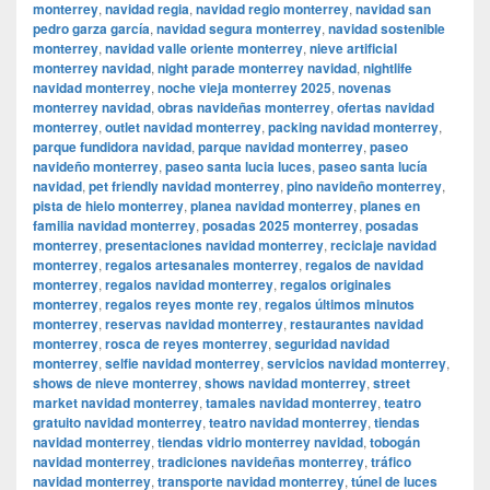
monterrey
,
navidad regia
,
navidad regio monterrey
,
navidad san
pedro garza garcía
,
navidad segura monterrey
,
navidad sostenible
monterrey
,
navidad valle oriente monterrey
,
nieve artificial
monterrey navidad
,
night parade monterrey navidad
,
nightlife
navidad monterrey
,
noche vieja monterrey 2025
,
novenas
monterrey navidad
,
obras navideñas monterrey
,
ofertas navidad
monterrey
,
outlet navidad monterrey
,
packing navidad monterrey
,
parque fundidora navidad
,
parque navidad monterrey
,
paseo
navideño monterrey
,
paseo santa lucia luces
,
paseo santa lucía
navidad
,
pet friendly navidad monterrey
,
pino navideño monterrey
,
pista de hielo monterrey
,
planea navidad monterrey
,
planes en
familia navidad monterrey
,
posadas 2025 monterrey
,
posadas
monterrey
,
presentaciones navidad monterrey
,
reciclaje navidad
monterrey
,
regalos artesanales monterrey
,
regalos de navidad
monterrey
,
regalos navidad monterrey
,
regalos originales
monterrey
,
regalos reyes monte rey
,
regalos últimos minutos
monterrey
,
reservas navidad monterrey
,
restaurantes navidad
monterrey
,
rosca de reyes monterrey
,
seguridad navidad
monterrey
,
selfie navidad monterrey
,
servicios navidad monterrey
,
shows de nieve monterrey
,
shows navidad monterrey
,
street
market navidad monterrey
,
tamales navidad monterrey
,
teatro
gratuito navidad monterrey
,
teatro navidad monterrey
,
tiendas
navidad monterrey
,
tiendas vidrio monterrey navidad
,
tobogán
navidad monterrey
,
tradiciones navideñas monterrey
,
tráfico
navidad monterrey
,
transporte navidad monterrey
,
túnel de luces