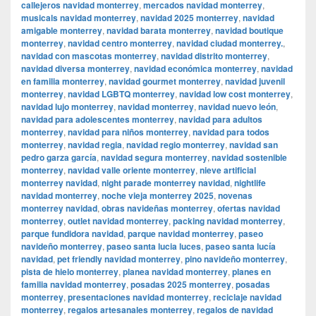
callejeros navidad monterrey
,
mercados navidad monterrey
,
musicals navidad monterrey
,
navidad 2025 monterrey
,
navidad
amigable monterrey
,
navidad barata monterrey
,
navidad boutique
monterrey
,
navidad centro monterrey
,
navidad ciudad monterrey.
,
navidad con mascotas monterrey
,
navidad distrito monterrey
,
navidad diversa monterrey
,
navidad económica monterrey
,
navidad
en familia monterrey
,
navidad gourmet monterrey
,
navidad juvenil
monterrey
,
navidad LGBTQ monterrey
,
navidad low cost monterrey
,
navidad lujo monterrey
,
navidad monterrey
,
navidad nuevo león
,
navidad para adolescentes monterrey
,
navidad para adultos
monterrey
,
navidad para niños monterrey
,
navidad para todos
monterrey
,
navidad regia
,
navidad regio monterrey
,
navidad san
pedro garza garcía
,
navidad segura monterrey
,
navidad sostenible
monterrey
,
navidad valle oriente monterrey
,
nieve artificial
monterrey navidad
,
night parade monterrey navidad
,
nightlife
navidad monterrey
,
noche vieja monterrey 2025
,
novenas
monterrey navidad
,
obras navideñas monterrey
,
ofertas navidad
monterrey
,
outlet navidad monterrey
,
packing navidad monterrey
,
parque fundidora navidad
,
parque navidad monterrey
,
paseo
navideño monterrey
,
paseo santa lucia luces
,
paseo santa lucía
navidad
,
pet friendly navidad monterrey
,
pino navideño monterrey
,
pista de hielo monterrey
,
planea navidad monterrey
,
planes en
familia navidad monterrey
,
posadas 2025 monterrey
,
posadas
monterrey
,
presentaciones navidad monterrey
,
reciclaje navidad
monterrey
,
regalos artesanales monterrey
,
regalos de navidad