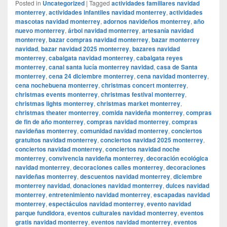
Posted in
Uncategorized
|
Tagged
actividades familiares navidad
monterrey
,
actividades infantiles navidad monterrey
,
actividades
mascotas navidad monterrey
,
adornos navideños monterrey
,
año
nuevo monterrey
,
árbol navidad monterrey
,
artesanía navidad
monterrey
,
bazar compras navidad monterrey
,
bazar monterrey
navidad
,
bazar navidad 2025 monterrey
,
bazares navidad
monterrey
,
cabalgata navidad monterrey
,
cabalgata reyes
monterrey
,
canal santa lucía monterrey navidad
,
casa de Santa
monterrey
,
cena 24 diciembre monterrey
,
cena navidad monterrey
,
cena nochebuena monterrey
,
christmas concert monterrey
,
christmas events monterrey
,
christmas festival monterrey
,
christmas lights monterrey
,
christmas market monterrey
,
christmas theater monterrey
,
comida navideña monterrey
,
compras
de fin de año monterrey
,
compras navidad monterrey
,
compras
navideñas monterrey
,
comunidad navidad monterrey
,
conciertos
gratuitos navidad monterrey
,
conciertos navidad 2025 monterrey
,
conciertos navidad monterrey
,
conciertos navidad noche
monterrey
,
convivencia navideña monterrey
,
decoración ecológica
navidad monterrey
,
decoraciones calles monterrey
,
decoraciones
navideñas monterrey
,
descuentos navidad monterrey
,
diciembre
monterrey navidad
,
donaciones navidad monterrey
,
dulces navidad
monterrey
,
entretenimiento navidad monterrey
,
escapadas navidad
monterrey
,
espectáculos navidad monterrey
,
evento navidad
parque fundidora
,
eventos culturales navidad monterrey
,
eventos
gratis navidad monterrey
,
eventos navidad monterrey
,
eventos