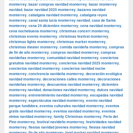
monterrey
,
bazar compras navidad monterrey
,
bazar monterrey
navidad
,
bazar navidad 2025 monterrey
,
bazares navidad
monterrey
,
cabalgata navidad monterrey
,
cabalgata reyes
monterrey
,
canal santa lucía monterrey navidad
,
casa de Santa
monterrey
,
cena 24 diciembre monterrey
,
cena navidad monterrey
,
cena nochebuena monterrey
,
christmas concert monterrey
,
christmas events monterrey
,
christmas festival monterrey
,
christmas lights monterrey
,
christmas market monterrey
,
christmas theater monterrey
,
comida navideña monterrey
,
compras
de fin de año monterrey
,
compras navidad monterrey
,
compras
navideñas monterrey
,
comunidad navidad monterrey
,
conciertos
gratuitos navidad monterrey
,
conciertos navidad 2025 monterrey
,
conciertos navidad monterrey
,
conciertos navidad noche
monterrey
,
convivencia navideña monterrey
,
decoración ecológica
navidad monterrey
,
decoraciones calles monterrey
,
decoraciones
navideñas monterrey
,
descuentos navidad monterrey
,
diciembre
monterrey navidad
,
donaciones navidad monterrey
,
dulces navidad
monterrey
,
entretenimiento navidad monterrey
,
escapadas navidad
monterrey
,
espectáculos navidad monterrey
,
evento navidad
parque fundidora
,
eventos culturales navidad monterrey
,
eventos
gratis navidad monterrey
,
eventos navidad monterrey
,
eventos
ninios navidad monterrey
,
family Christmas monterrey
,
Feria del
Pino monterrey
,
festival navideño monterrey
,
festividades navidad
monterrey
,
fiestas navidad jovenes monterrey
,
fiestas navidad
monterrey
,
fin de año monterrey
,
food market navidad monterrey
,