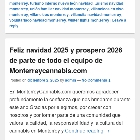
monterrey
,
turismo interno nuevo león navidad
,
turismo navidad
monterrey
,
unión familiar navidad monterrey
,
villancicos en vivo
monterrey
,
villancicos monterrey
,
villancita navidad monterrey
,
voluntariado navidad monterrey
,
winter lights monterrey
|
Leave a
reply
Feliz navidad 2025 y prospero 2026
de parte de todo el equipo de
Monterreycannabis.com
Posted on
diciembre 2, 2025
by
admin
—
No Comments ↓
En MonterreyCannabis.com queremos agradecer
profundamente la confianza que nos brindaron durante
este año.Gracias por elegirnos, por crecer con
nosotros y por formar parte de una comunidad que
valora la calidad, la responsabilidad y la cultura del
Feliz navidad 2
cannabis en Monterrey y
Continue reading
→