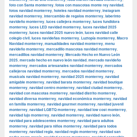
foto con Santa monterrey
,
fotos con mascotas monte rey navidad
,
fotos navidad monterrey
,
hoteles navidad monterrey
,
instagram
navidad monterrey
,
intercambio de regalos monterrey
,
laberinto
navideño monterrey
,
luces callejera monterrey
,
luces fundidora
monterrey
,
luces LED navidad monterrey
,
luces navidad 2025
monterrey
,
luces navidad 2025 nuevo león
,
luces navidad calle
colegio civil
,
luces navideñas monterrey
,
Luztopía monterrey
,
Macro
Navidad monterrey
,
manualidades navidad monterrey
,
menu
navideño monterrey
,
mercadillo mascotas navidad monterrey
,
mercadillos navidad monterrey
,
Mercado Hecho en Nuevo León
2025
,
mercado hecho en nuevo león navidad
,
mercado navideño
monterrey
,
mercados artesanales navidad monterrey
,
mercados
callejeros navidad monterrey
,
mercados navidad monterrey
,
musicals navidad monterrey
,
navidad 2025 monterrey
,
navidad
amigable monterrey
,
navidad barata monterrey
,
navidad boutique
monterrey
,
navidad centro monterrey
,
navidad ciudad monterrey.
,
navidad con mascotas monterrey
,
navidad distrito monterrey
,
navidad diversa monterrey
,
navidad económica monterrey
,
navidad
en familia monterrey
,
navidad gourmet monterrey
,
navidad juvenil
monterrey
,
navidad LGBTQ monterrey
,
navidad low cost monterrey
,
navidad lujo monterrey
,
navidad monterrey
,
navidad nuevo león
,
navidad para adolescentes monterrey
,
navidad para adultos
monterrey
,
navidad para niños monterrey
,
navidad para todos
monterrey
,
navidad regia
,
navidad regio monterrey
,
navidad san
pedro garza garcía
,
navidad segura monterrey
,
navidad sostenible