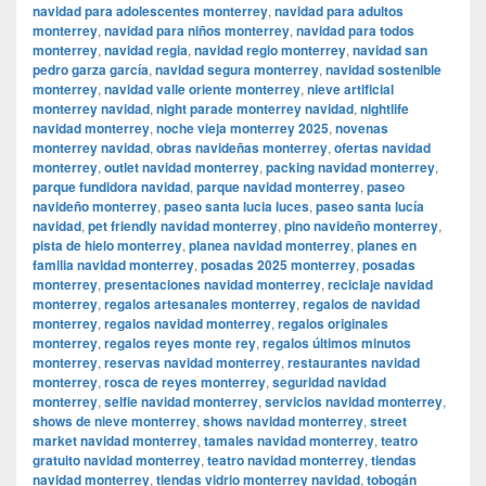
navidad para adolescentes monterrey
,
navidad para adultos
monterrey
,
navidad para niños monterrey
,
navidad para todos
monterrey
,
navidad regia
,
navidad regio monterrey
,
navidad san
pedro garza garcía
,
navidad segura monterrey
,
navidad sostenible
monterrey
,
navidad valle oriente monterrey
,
nieve artificial
monterrey navidad
,
night parade monterrey navidad
,
nightlife
navidad monterrey
,
noche vieja monterrey 2025
,
novenas
monterrey navidad
,
obras navideñas monterrey
,
ofertas navidad
monterrey
,
outlet navidad monterrey
,
packing navidad monterrey
,
parque fundidora navidad
,
parque navidad monterrey
,
paseo
navideño monterrey
,
paseo santa lucia luces
,
paseo santa lucía
navidad
,
pet friendly navidad monterrey
,
pino navideño monterrey
,
pista de hielo monterrey
,
planea navidad monterrey
,
planes en
familia navidad monterrey
,
posadas 2025 monterrey
,
posadas
monterrey
,
presentaciones navidad monterrey
,
reciclaje navidad
monterrey
,
regalos artesanales monterrey
,
regalos de navidad
monterrey
,
regalos navidad monterrey
,
regalos originales
monterrey
,
regalos reyes monte rey
,
regalos últimos minutos
monterrey
,
reservas navidad monterrey
,
restaurantes navidad
monterrey
,
rosca de reyes monterrey
,
seguridad navidad
monterrey
,
selfie navidad monterrey
,
servicios navidad monterrey
,
shows de nieve monterrey
,
shows navidad monterrey
,
street
market navidad monterrey
,
tamales navidad monterrey
,
teatro
gratuito navidad monterrey
,
teatro navidad monterrey
,
tiendas
navidad monterrey
,
tiendas vidrio monterrey navidad
,
tobogán