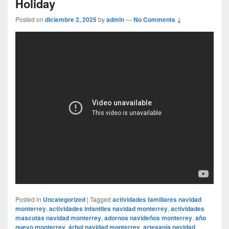
Holiday
Posted on
diciembre 2, 2025
by
admin
—
No Comments ↓
Posted in
Uncategorized
|
Tagged
actividades familiares navidad
monterrey
,
actividades infantiles navidad monterrey
,
actividades
mascotas navidad monterrey
,
adornos navideños monterrey
,
año
nuevo monterrey
,
árbol navidad monterrey
,
artesanía navidad