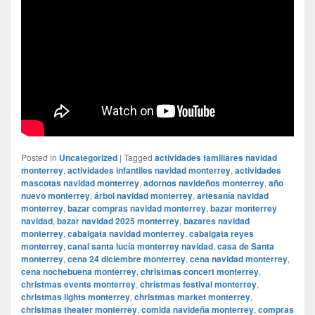
Posted in
Uncategorized
|
Tagged
actividades familiares navidad
monterrey
,
actividades infantiles navidad monterrey
,
actividades
mascotas navidad monterrey
,
adornos navideños monterrey
,
año
nuevo monterrey
,
árbol navidad monterrey
,
artesanía navidad
monterrey
,
bazar compras navidad monterrey
,
bazar monterrey
navidad
,
bazar navidad 2025 monterrey
,
bazares navidad
monterrey
,
cabalgata navidad monterrey
,
cabalgata reyes
monterrey
,
canal santa lucía monterrey navidad
,
casa de Santa
monterrey
,
cena 24 diciembre monterrey
,
cena navidad monterrey
,
cena nochebuena monterrey
,
christmas concert monterrey
,
christmas events monterrey
,
christmas festival monterrey
,
christmas lights monterrey
,
christmas market monterrey
,
christmas theater monterrey
,
comida navideña monterrey
,
compras