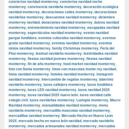
conciertos navidad monterrey
,
conciertos navidad noche
monterrey
,
convivencia navideña monterrey
,
decoración ecológica
navidad monterrey
,
decoraciones calles monterrey
,
decoraciones
navideñas monterrey
,
descuentos navidad monterrey
,
diciembre
monterrey navidad
,
donaciones navidad monterrey
,
dulces navidad
monterrey
,
entretenimiento navidad monterrey
,
escapadas navidad
monterrey
,
espectáculos navidad monterrey
,
evento navidad
parque fundidora
,
eventos culturales navidad monterrey
,
eventos
gratis navidad monterrey
,
eventos navidad monterrey
,
eventos
ninios navidad monterrey
,
family Christmas monterrey
,
Feria del
Pino monterrey
,
festival navideño monterrey
,
festividades navidad
monterrey
,
fiestas navidad jovenes monterrey
,
fiestas navidad
monterrey
,
fin de año monterrey
,
food market navidad monterrey
,
foto con Santa monterrey
,
fotos con mascotas monte rey navidad
,
fotos navidad monterrey
,
hoteles navidad monterrey
,
instagram
navidad monterrey
,
intercambio de regalos monterrey
,
laberinto
navideño monterrey
,
luces callejera monterrey
,
luces fundidora
monterrey
,
luces LED navidad monterrey
,
luces navidad 2025
monterrey
,
luces navidad 2025 nuevo león
,
luces navidad calle
colegio civil
,
luces navideñas monterrey
,
Luztopía monterrey
,
Macro
Navidad monterrey
,
manualidades navidad monterrey
,
menu
navideño monterrey
,
mercadillo mascotas navidad monterrey
,
mercadillos navidad monterrey
,
Mercado Hecho en Nuevo León
2025
,
mercado hecho en nuevo león navidad
,
mercado navideño
monterrey
,
mercados artesanales navidad monterrey
,
mercados