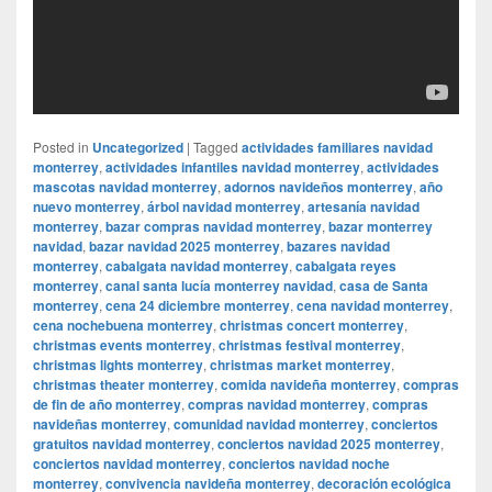
Posted in
Uncategorized
|
Tagged
actividades familiares navidad
monterrey
,
actividades infantiles navidad monterrey
,
actividades
mascotas navidad monterrey
,
adornos navideños monterrey
,
año
nuevo monterrey
,
árbol navidad monterrey
,
artesanía navidad
monterrey
,
bazar compras navidad monterrey
,
bazar monterrey
navidad
,
bazar navidad 2025 monterrey
,
bazares navidad
monterrey
,
cabalgata navidad monterrey
,
cabalgata reyes
monterrey
,
canal santa lucía monterrey navidad
,
casa de Santa
monterrey
,
cena 24 diciembre monterrey
,
cena navidad monterrey
,
cena nochebuena monterrey
,
christmas concert monterrey
,
christmas events monterrey
,
christmas festival monterrey
,
christmas lights monterrey
,
christmas market monterrey
,
christmas theater monterrey
,
comida navideña monterrey
,
compras
de fin de año monterrey
,
compras navidad monterrey
,
compras
navideñas monterrey
,
comunidad navidad monterrey
,
conciertos
gratuitos navidad monterrey
,
conciertos navidad 2025 monterrey
,
conciertos navidad monterrey
,
conciertos navidad noche
monterrey
,
convivencia navideña monterrey
,
decoración ecológica