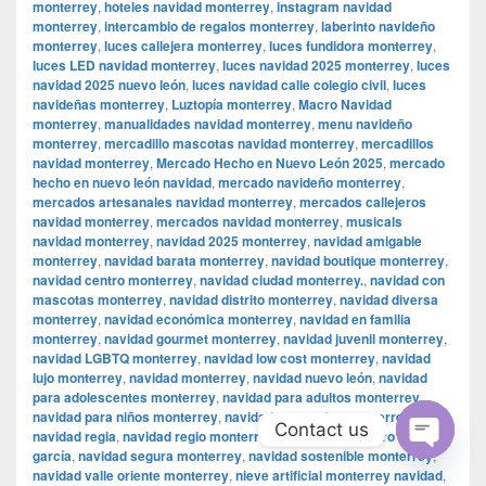
monterrey
,
hoteles navidad monterrey
,
instagram navidad
monterrey
,
intercambio de regalos monterrey
,
laberinto navideño
monterrey
,
luces callejera monterrey
,
luces fundidora monterrey
,
luces LED navidad monterrey
,
luces navidad 2025 monterrey
,
luces
navidad 2025 nuevo león
,
luces navidad calle colegio civil
,
luces
navideñas monterrey
,
Luztopía monterrey
,
Macro Navidad
monterrey
,
manualidades navidad monterrey
,
menu navideño
monterrey
,
mercadillo mascotas navidad monterrey
,
mercadillos
navidad monterrey
,
Mercado Hecho en Nuevo León 2025
,
mercado
hecho en nuevo león navidad
,
mercado navideño monterrey
,
mercados artesanales navidad monterrey
,
mercados callejeros
navidad monterrey
,
mercados navidad monterrey
,
musicals
navidad monterrey
,
navidad 2025 monterrey
,
navidad amigable
monterrey
,
navidad barata monterrey
,
navidad boutique monterrey
,
navidad centro monterrey
,
navidad ciudad monterrey.
,
navidad con
mascotas monterrey
,
navidad distrito monterrey
,
navidad diversa
monterrey
,
navidad económica monterrey
,
navidad en familia
monterrey
,
navidad gourmet monterrey
,
navidad juvenil monterrey
,
navidad LGBTQ monterrey
,
navidad low cost monterrey
,
navidad
lujo monterrey
,
navidad monterrey
,
navidad nuevo león
,
navidad
para adolescentes monterrey
,
navidad para adultos monterrey
,
navidad para niños monterrey
,
navidad para todos monterrey
,
Contact us
navidad regia
,
navidad regio monterrey
,
navidad san pedro garza
garcía
,
navidad segura monterrey
,
navidad sostenible monterrey
,
Open
navidad valle oriente monterrey
,
nieve artificial monterrey navidad
,