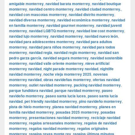
amigable monterrey
,
navidad barata monterrey
,
navidad boutique
monterrey
,
navidad centro monterrey
,
navidad ciudad monterrey.
,
navidad con mascotas monterrey
,
navidad distrito monterrey
,
navidad diversa monterrey
,
navidad económica monterrey
,
navidad
en familia monterrey
,
navidad gourmet monterrey
,
navidad juvenil
monterrey
,
navidad LGBTQ monterrey
,
navidad low cost monterrey
,
navidad lujo monterrey
,
navidad monterrey
,
navidad nuevo león
,
navidad para adolescentes monterrey
,
navidad para adultos
monterrey
,
navidad para niños monterrey
,
navidad para todos
monterrey
,
navidad regia
,
navidad regio monterrey
,
navidad san
pedro garza garcía
,
navidad segura monterrey
,
navidad sostenible
monterrey
,
navidad valle oriente monterrey
,
nieve artificial
monterrey navidad
,
night parade monterrey navidad
,
nightlife
navidad monterrey
,
noche vieja monterrey 2025
,
novenas
monterrey navidad
,
obras navideñas monterrey
,
ofertas navidad
monterrey
,
outlet navidad monterrey
,
packing navidad monterrey
,
parque fundidora navidad
,
parque navidad monterrey
,
paseo
navideño monterrey
,
paseo santa lucia luces
,
paseo santa lucía
navidad
,
pet friendly navidad monterrey
,
pino navideño monterrey
,
pista de hielo monterrey
,
planea navidad monterrey
,
planes en
familia navidad monterrey
,
posadas 2025 monterrey
,
posadas
monterrey
,
presentaciones navidad monterrey
,
reciclaje navidad
monterrey
,
regalos artesanales monterrey
,
regalos de navidad
monterrey
,
regalos navidad monterrey
,
regalos originales
monterrey
,
regalos reyes monte rey
,
regalos últimos minutos