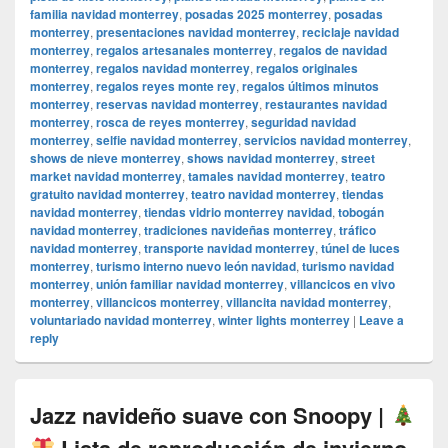
familia navidad monterrey
,
posadas 2025 monterrey
,
posadas
monterrey
,
presentaciones navidad monterrey
,
reciclaje navidad
monterrey
,
regalos artesanales monterrey
,
regalos de navidad
monterrey
,
regalos navidad monterrey
,
regalos originales
monterrey
,
regalos reyes monte rey
,
regalos últimos minutos
monterrey
,
reservas navidad monterrey
,
restaurantes navidad
monterrey
,
rosca de reyes monterrey
,
seguridad navidad
monterrey
,
selfie navidad monterrey
,
servicios navidad monterrey
,
shows de nieve monterrey
,
shows navidad monterrey
,
street
market navidad monterrey
,
tamales navidad monterrey
,
teatro
gratuito navidad monterrey
,
teatro navidad monterrey
,
tiendas
navidad monterrey
,
tiendas vidrio monterrey navidad
,
tobogán
navidad monterrey
,
tradiciones navideñas monterrey
,
tráfico
navidad monterrey
,
transporte navidad monterrey
,
túnel de luces
monterrey
,
turismo interno nuevo león navidad
,
turismo navidad
monterrey
,
unión familiar navidad monterrey
,
villancicos en vivo
monterrey
,
villancicos monterrey
,
villancita navidad monterrey
,
voluntariado navidad monterrey
,
winter lights monterrey
|
Leave a
reply
Jazz navideño suave con Snoopy |
Lista de reproducción de invierno