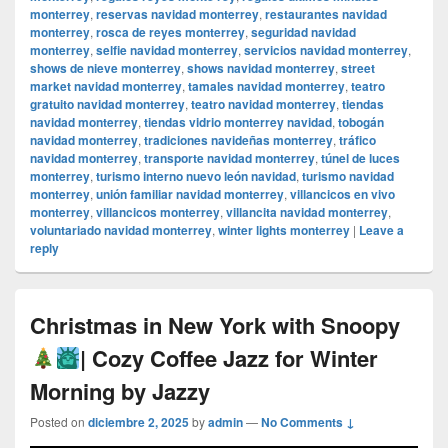
monterrey
,
reservas navidad monterrey
,
restaurantes navidad
monterrey
,
rosca de reyes monterrey
,
seguridad navidad
monterrey
,
selfie navidad monterrey
,
servicios navidad monterrey
,
shows de nieve monterrey
,
shows navidad monterrey
,
street
market navidad monterrey
,
tamales navidad monterrey
,
teatro
gratuito navidad monterrey
,
teatro navidad monterrey
,
tiendas
navidad monterrey
,
tiendas vidrio monterrey navidad
,
tobogán
navidad monterrey
,
tradiciones navideñas monterrey
,
tráfico
navidad monterrey
,
transporte navidad monterrey
,
túnel de luces
monterrey
,
turismo interno nuevo león navidad
,
turismo navidad
monterrey
,
unión familiar navidad monterrey
,
villancicos en vivo
monterrey
,
villancicos monterrey
,
villancita navidad monterrey
,
voluntariado navidad monterrey
,
winter lights monterrey
|
Leave a
reply
Christmas in New York with Snoopy
| Cozy Coffee Jazz for Winter
Morning by Jazzy
Posted on
diciembre 2, 2025
by
admin
—
No Comments ↓