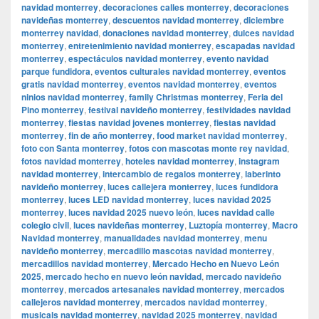
navidad monterrey
,
decoraciones calles monterrey
,
decoraciones
navideñas monterrey
,
descuentos navidad monterrey
,
diciembre
monterrey navidad
,
donaciones navidad monterrey
,
dulces navidad
monterrey
,
entretenimiento navidad monterrey
,
escapadas navidad
monterrey
,
espectáculos navidad monterrey
,
evento navidad
parque fundidora
,
eventos culturales navidad monterrey
,
eventos
gratis navidad monterrey
,
eventos navidad monterrey
,
eventos
ninios navidad monterrey
,
family Christmas monterrey
,
Feria del
Pino monterrey
,
festival navideño monterrey
,
festividades navidad
monterrey
,
fiestas navidad jovenes monterrey
,
fiestas navidad
monterrey
,
fin de año monterrey
,
food market navidad monterrey
,
foto con Santa monterrey
,
fotos con mascotas monte rey navidad
,
fotos navidad monterrey
,
hoteles navidad monterrey
,
instagram
navidad monterrey
,
intercambio de regalos monterrey
,
laberinto
navideño monterrey
,
luces callejera monterrey
,
luces fundidora
monterrey
,
luces LED navidad monterrey
,
luces navidad 2025
monterrey
,
luces navidad 2025 nuevo león
,
luces navidad calle
colegio civil
,
luces navideñas monterrey
,
Luztopía monterrey
,
Macro
Navidad monterrey
,
manualidades navidad monterrey
,
menu
navideño monterrey
,
mercadillo mascotas navidad monterrey
,
mercadillos navidad monterrey
,
Mercado Hecho en Nuevo León
2025
,
mercado hecho en nuevo león navidad
,
mercado navideño
monterrey
,
mercados artesanales navidad monterrey
,
mercados
callejeros navidad monterrey
,
mercados navidad monterrey
,
musicals navidad monterrey
,
navidad 2025 monterrey
,
navidad