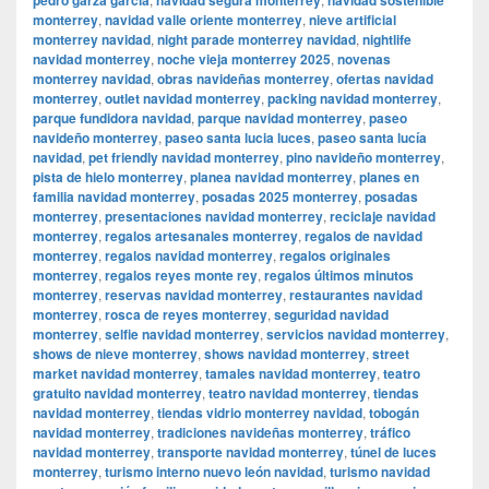
monterrey
,
navidad valle oriente monterrey
,
nieve artificial
monterrey navidad
,
night parade monterrey navidad
,
nightlife
navidad monterrey
,
noche vieja monterrey 2025
,
novenas
monterrey navidad
,
obras navideñas monterrey
,
ofertas navidad
monterrey
,
outlet navidad monterrey
,
packing navidad monterrey
,
parque fundidora navidad
,
parque navidad monterrey
,
paseo
navideño monterrey
,
paseo santa lucia luces
,
paseo santa lucía
navidad
,
pet friendly navidad monterrey
,
pino navideño monterrey
,
pista de hielo monterrey
,
planea navidad monterrey
,
planes en
familia navidad monterrey
,
posadas 2025 monterrey
,
posadas
monterrey
,
presentaciones navidad monterrey
,
reciclaje navidad
monterrey
,
regalos artesanales monterrey
,
regalos de navidad
monterrey
,
regalos navidad monterrey
,
regalos originales
monterrey
,
regalos reyes monte rey
,
regalos últimos minutos
monterrey
,
reservas navidad monterrey
,
restaurantes navidad
monterrey
,
rosca de reyes monterrey
,
seguridad navidad
monterrey
,
selfie navidad monterrey
,
servicios navidad monterrey
,
shows de nieve monterrey
,
shows navidad monterrey
,
street
market navidad monterrey
,
tamales navidad monterrey
,
teatro
gratuito navidad monterrey
,
teatro navidad monterrey
,
tiendas
navidad monterrey
,
tiendas vidrio monterrey navidad
,
tobogán
navidad monterrey
,
tradiciones navideñas monterrey
,
tráfico
navidad monterrey
,
transporte navidad monterrey
,
túnel de luces
monterrey
,
turismo interno nuevo león navidad
,
turismo navidad