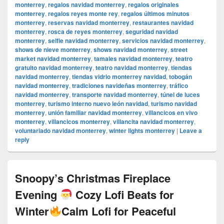
monterrey
,
regalos navidad monterrey
,
regalos originales
monterrey
,
regalos reyes monte rey
,
regalos últimos minutos
monterrey
,
reservas navidad monterrey
,
restaurantes navidad
monterrey
,
rosca de reyes monterrey
,
seguridad navidad
monterrey
,
selfie navidad monterrey
,
servicios navidad monterrey
,
shows de nieve monterrey
,
shows navidad monterrey
,
street
market navidad monterrey
,
tamales navidad monterrey
,
teatro
gratuito navidad monterrey
,
teatro navidad monterrey
,
tiendas
navidad monterrey
,
tiendas vidrio monterrey navidad
,
tobogán
navidad monterrey
,
tradiciones navideñas monterrey
,
tráfico
navidad monterrey
,
transporte navidad monterrey
,
túnel de luces
monterrey
,
turismo interno nuevo león navidad
,
turismo navidad
monterrey
,
unión familiar navidad monterrey
,
villancicos en vivo
monterrey
,
villancicos monterrey
,
villancita navidad monterrey
,
voluntariado navidad monterrey
,
winter lights monterrey
|
Leave a
reply
Snoopy’s Christmas Fireplace
Evening
Cozy Lofi Beats for
Winter
Calm Lofi for Peaceful