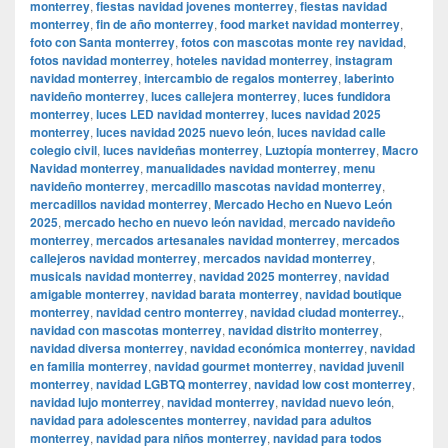
monterrey
,
fiestas navidad jovenes monterrey
,
fiestas navidad
monterrey
,
fin de año monterrey
,
food market navidad monterrey
,
foto con Santa monterrey
,
fotos con mascotas monte rey navidad
,
fotos navidad monterrey
,
hoteles navidad monterrey
,
instagram
navidad monterrey
,
intercambio de regalos monterrey
,
laberinto
navideño monterrey
,
luces callejera monterrey
,
luces fundidora
monterrey
,
luces LED navidad monterrey
,
luces navidad 2025
monterrey
,
luces navidad 2025 nuevo león
,
luces navidad calle
colegio civil
,
luces navideñas monterrey
,
Luztopía monterrey
,
Macro
Navidad monterrey
,
manualidades navidad monterrey
,
menu
navideño monterrey
,
mercadillo mascotas navidad monterrey
,
mercadillos navidad monterrey
,
Mercado Hecho en Nuevo León
2025
,
mercado hecho en nuevo león navidad
,
mercado navideño
monterrey
,
mercados artesanales navidad monterrey
,
mercados
callejeros navidad monterrey
,
mercados navidad monterrey
,
musicals navidad monterrey
,
navidad 2025 monterrey
,
navidad
amigable monterrey
,
navidad barata monterrey
,
navidad boutique
monterrey
,
navidad centro monterrey
,
navidad ciudad monterrey.
,
navidad con mascotas monterrey
,
navidad distrito monterrey
,
navidad diversa monterrey
,
navidad económica monterrey
,
navidad
en familia monterrey
,
navidad gourmet monterrey
,
navidad juvenil
monterrey
,
navidad LGBTQ monterrey
,
navidad low cost monterrey
,
navidad lujo monterrey
,
navidad monterrey
,
navidad nuevo león
,
navidad para adolescentes monterrey
,
navidad para adultos
monterrey
,
navidad para niños monterrey
,
navidad para todos