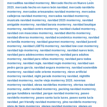
mercadillos navidad monterrey
,
Mercado Hecho en Nuevo León
2025
,
mercado hecho en nuevo león navidad
,
mercado navideño
monterrey
,
mercados artesanales navidad monterrey
,
mercados
callejeros navidad monterrey
,
mercados navidad monterrey
,
musicals navidad monterrey
,
navidad 2025 monterrey
,
navidad
amigable monterrey
,
navidad barata monterrey
,
navidad boutique
monterrey
,
navidad centro monterrey
,
navidad ciudad monterrey.
,
navidad con mascotas monterrey
,
navidad distrito monterrey
,
navidad diversa monterrey
,
navidad económica monterrey
,
navidad
en familia monterrey
,
navidad gourmet monterrey
,
navidad juvenil
monterrey
,
navidad LGBTQ monterrey
,
navidad low cost monterrey
,
navidad lujo monterrey
,
navidad monterrey
,
navidad nuevo león
,
navidad para adolescentes monterrey
,
navidad para adultos
monterrey
,
navidad para niños monterrey
,
navidad para todos
monterrey
,
navidad regia
,
navidad regio monterrey
,
navidad san
pedro garza garcía
,
navidad segura monterrey
,
navidad sostenible
monterrey
,
navidad valle oriente monterrey
,
nieve artificial
monterrey navidad
,
night parade monterrey navidad
,
nightlife
navidad monterrey
,
noche vieja monterrey 2025
,
novenas
monterrey navidad
,
obras navideñas monterrey
,
ofertas navidad
monterrey
,
outlet navidad monterrey
,
packing navidad monterrey
,
parque fundidora navidad
,
parque navidad monterrey
,
paseo
navideño monterrey
,
paseo santa lucia luces
,
paseo santa lucía
navidad
,
pet friendly navidad monterrey
,
pino navideño monterrey
,
pista de hielo monterrey
,
planea navidad monterrey
,
planes en