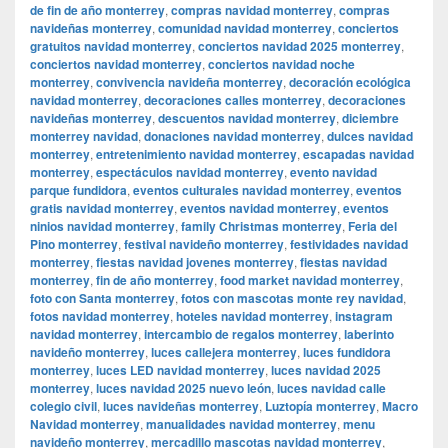
de fin de año monterrey
,
compras navidad monterrey
,
compras
navideñas monterrey
,
comunidad navidad monterrey
,
conciertos
gratuitos navidad monterrey
,
conciertos navidad 2025 monterrey
,
conciertos navidad monterrey
,
conciertos navidad noche
monterrey
,
convivencia navideña monterrey
,
decoración ecológica
navidad monterrey
,
decoraciones calles monterrey
,
decoraciones
navideñas monterrey
,
descuentos navidad monterrey
,
diciembre
monterrey navidad
,
donaciones navidad monterrey
,
dulces navidad
monterrey
,
entretenimiento navidad monterrey
,
escapadas navidad
monterrey
,
espectáculos navidad monterrey
,
evento navidad
parque fundidora
,
eventos culturales navidad monterrey
,
eventos
gratis navidad monterrey
,
eventos navidad monterrey
,
eventos
ninios navidad monterrey
,
family Christmas monterrey
,
Feria del
Pino monterrey
,
festival navideño monterrey
,
festividades navidad
monterrey
,
fiestas navidad jovenes monterrey
,
fiestas navidad
monterrey
,
fin de año monterrey
,
food market navidad monterrey
,
foto con Santa monterrey
,
fotos con mascotas monte rey navidad
,
fotos navidad monterrey
,
hoteles navidad monterrey
,
instagram
navidad monterrey
,
intercambio de regalos monterrey
,
laberinto
navideño monterrey
,
luces callejera monterrey
,
luces fundidora
monterrey
,
luces LED navidad monterrey
,
luces navidad 2025
monterrey
,
luces navidad 2025 nuevo león
,
luces navidad calle
colegio civil
,
luces navideñas monterrey
,
Luztopía monterrey
,
Macro
Navidad monterrey
,
manualidades navidad monterrey
,
menu
navideño monterrey
,
mercadillo mascotas navidad monterrey
,