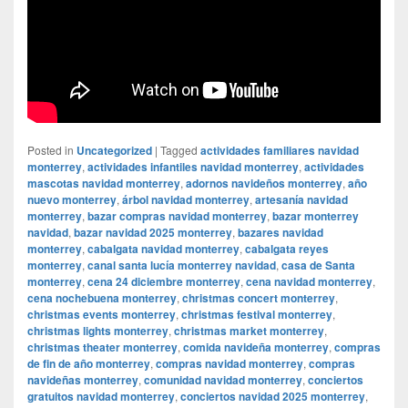
Posted in
Uncategorized
|
Tagged
actividades familiares navidad
monterrey
,
actividades infantiles navidad monterrey
,
actividades
mascotas navidad monterrey
,
adornos navideños monterrey
,
año
nuevo monterrey
,
árbol navidad monterrey
,
artesanía navidad
monterrey
,
bazar compras navidad monterrey
,
bazar monterrey
navidad
,
bazar navidad 2025 monterrey
,
bazares navidad
monterrey
,
cabalgata navidad monterrey
,
cabalgata reyes
monterrey
,
canal santa lucía monterrey navidad
,
casa de Santa
monterrey
,
cena 24 diciembre monterrey
,
cena navidad monterrey
,
cena nochebuena monterrey
,
christmas concert monterrey
,
christmas events monterrey
,
christmas festival monterrey
,
christmas lights monterrey
,
christmas market monterrey
,
christmas theater monterrey
,
comida navideña monterrey
,
compras
de fin de año monterrey
,
compras navidad monterrey
,
compras
navideñas monterrey
,
comunidad navidad monterrey
,
conciertos
gratuitos navidad monterrey
,
conciertos navidad 2025 monterrey
,