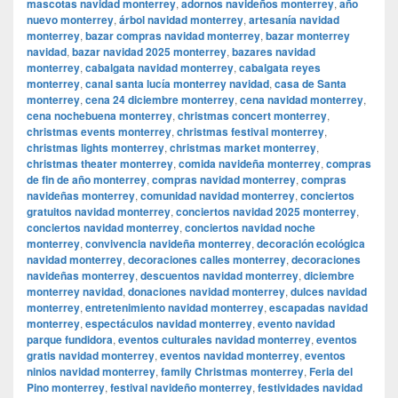
mascotas navidad monterrey
,
adornos navideños monterrey
,
año
nuevo monterrey
,
árbol navidad monterrey
,
artesanía navidad
monterrey
,
bazar compras navidad monterrey
,
bazar monterrey
navidad
,
bazar navidad 2025 monterrey
,
bazares navidad
monterrey
,
cabalgata navidad monterrey
,
cabalgata reyes
monterrey
,
canal santa lucía monterrey navidad
,
casa de Santa
monterrey
,
cena 24 diciembre monterrey
,
cena navidad monterrey
,
cena nochebuena monterrey
,
christmas concert monterrey
,
christmas events monterrey
,
christmas festival monterrey
,
christmas lights monterrey
,
christmas market monterrey
,
christmas theater monterrey
,
comida navideña monterrey
,
compras
de fin de año monterrey
,
compras navidad monterrey
,
compras
navideñas monterrey
,
comunidad navidad monterrey
,
conciertos
gratuitos navidad monterrey
,
conciertos navidad 2025 monterrey
,
conciertos navidad monterrey
,
conciertos navidad noche
monterrey
,
convivencia navideña monterrey
,
decoración ecológica
navidad monterrey
,
decoraciones calles monterrey
,
decoraciones
navideñas monterrey
,
descuentos navidad monterrey
,
diciembre
monterrey navidad
,
donaciones navidad monterrey
,
dulces navidad
monterrey
,
entretenimiento navidad monterrey
,
escapadas navidad
monterrey
,
espectáculos navidad monterrey
,
evento navidad
parque fundidora
,
eventos culturales navidad monterrey
,
eventos
gratis navidad monterrey
,
eventos navidad monterrey
,
eventos
ninios navidad monterrey
,
family Christmas monterrey
,
Feria del
Pino monterrey
,
festival navideño monterrey
,
festividades navidad