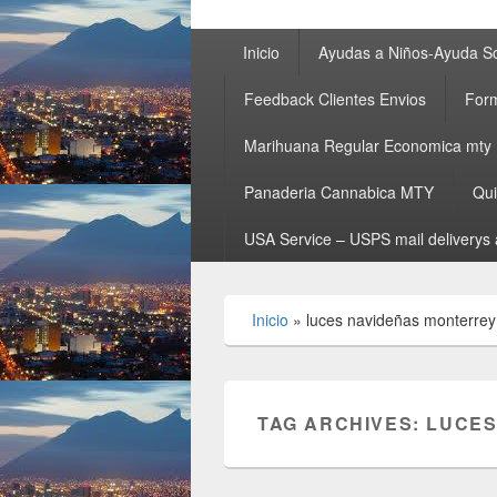
Primary
Inicio
Ayudas a Niños-Ayuda So
menu
Feedback Clientes Envios
Form
Marihuana Regular Economica mty
Panaderia Cannabica MTY
Qu
USA Service – USPS mail deliverys 
Inicio
»
luces navideñas monterrey
TAG ARCHIVES:
LUCES