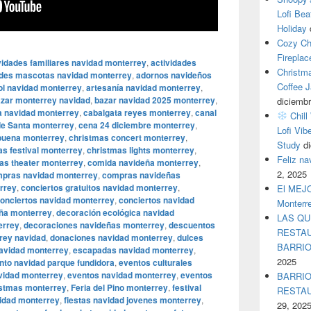
Lofi Bea
Holiday
Cozy Ch
Fireplac
vidades familiares navidad monterrey
,
actividades
Christm
ades mascotas navidad monterrey
,
adornos navideños
Coffee J
ol navidad monterrey
,
artesanía navidad monterrey
,
zar monterrey navidad
,
bazar navidad 2025 monterrey
,
diciembr
a navidad monterrey
,
cabalgata reyes monterrey
,
canal
Chill
de Santa monterrey
,
cena 24 diciembre monterrey
,
Lofi Vib
buena monterrey
,
christmas concert monterrey
,
Study
d
as festival monterrey
,
christmas lights monterrey
,
Feliz n
as theater monterrey
,
comida navideña monterrey
,
2, 2025
pras navidad monterrey
,
compras navideñas
rrey
,
conciertos gratuitos navidad monterrey
,
El MEJOR
onciertos navidad monterrey
,
conciertos navidad
Monterr
eña monterrey
,
decoración ecológica navidad
LAS QU
errey
,
decoraciones navideñas monterrey
,
descuentos
RESTAU
rey navidad
,
donaciones navidad monterrey
,
dulces
BARRI
navidad monterrey
,
escapadas navidad monterrey
,
2025
nto navidad parque fundidora
,
eventos culturales
avidad monterrey
,
eventos navidad monterrey
,
eventos
BARRIO
istmas monterrey
,
Feria del Pino monterrey
,
festival
RESTA
vidad monterrey
,
fiestas navidad jovenes monterrey
,
29, 202