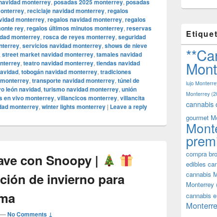
 navidad monterrey
,
posadas 2025 monterrey
,
posadas
onterrey
,
reciclaje navidad monterrey
,
regalos
avidad monterrey
,
regalos navidad monterrey
,
regalos
monte rey
,
regalos últimos minutos monterrey
,
reservas
Etique
idad monterrey
,
rosca de reyes monterrey
,
seguridad
nterrey
,
servicios navidad monterrey
,
shows de nieve
**Ca
,
street market navidad monterrey
,
tamales navidad
Mont
onterrey
,
teatro navidad monterrey
,
tiendas navidad
navidad
,
tobogán navidad monterrey
,
tradiciones
d monterrey
,
transporte navidad monterrey
,
túnel de
lujo Monterre
vo león navidad
,
turismo navidad monterrey
,
unión
Monterrey
(2
os en vivo monterrey
,
villancicos monterrey
,
villancita
cannabis 
idad monterrey
,
winter lights monterrey
|
Leave a reply
gourmet M
Mont
prem
compra bro
ave con Snoopy |
edibles ca
cannabis M
ción de invierno para
Monterrey
lma
cannabis e
Monterre
—
No Comments ↓