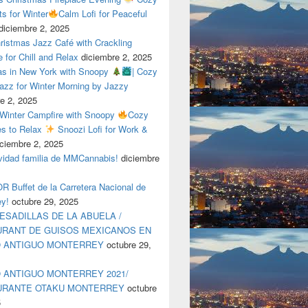
ts for Winter
Calm Lofi for Peaceful
diciembre 2, 2025
ristmas Jazz Café with Crackling
e for Chill and Relax
diciembre 2, 2025
as in New York with Snoopy
| Cozy
azz for Winter Morning by Jazzy
e 2, 2025
 Winter Campfire with Snoopy
Cozy
es to Relax
Snoozi Lofi for Work &
iciembre 2, 2025
avidad familia de MMCannabis!
diciembre
 Buffet de la Carretera Nacional de
ey!
octubre 29, 2025
ESADILLAS DE LA ABUELA /
RANT DE GUISOS MEXICANOS EN
O ANTIGUO MONTERREY
octubre 29,
 ANTIGUO MONTERREY 2021/
URANTE OTAKU MONTERREY
octubre
5