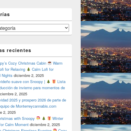
rías
as recientes
y’s Cozy Christmas Cabin
Warm
ofi for Relaxing
Calm Lofi for
l Nights
diciembre 2, 2025
videño suave con Snoopy |
Lista
oducción de invierno para momentos de
iciembre 2, 2025
vidad 2025 y prospero 2026 de parte de
 equipo de Monterreycannabis.com
e 2, 2025
ristmas with Snoopy
Winter
 for Calm Moment
diciembre 2, 2025
s Christmas Fireplace Evening
Cozy