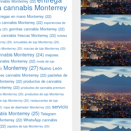
nnabis Monterrey
(22)
a cannabis Monterrey
tregas en mano Monterrey
(22)
a cannabis Monterrey
(22)
experiencias de
gomitas cannabis Monterrey
(22)
y
(20)
 cannabis frescas Monterrey
(22)
hoteles
rrey
(20)
inmuebles de lujo Monterrey
(20)
jo Monterrey
(20)
marcas de lujo Monterrey
(20)
nnabis Monterrey
(24)
mejores
nnabis Monterrey
(22)
moda de lujo
Monterrey
(27)
Nuevo León
0)
les cannabis Monterrey
(22)
pasteles de
onterrey
(22)
productos de cannabis
nterrey
(22)
productos de cannabis premium
jo Monterrey
(20)
productos de lujo Monterrey
de lujo Monterrey
(20)
restaurantes de lujo
servicio
0)
ropa de diseñador Monterrey
(20)
bis Monterrey
(25)
Telegram
onterrey
(22)
WhatsApp cannabis
(22)
zapatos de lujo Monterrey
(20)