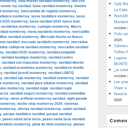
 monterrey
,
food market navidad monterrey
,
foto con
Café Be
 monte rey navidad
,
fotos navidad monterrey
,
hoteles
La Calle
d monterrey
,
intercambio de regalos monterrey
,
Rock&Bil
allejera monterrey
,
luces fundidora monterrey
,
luces
d 2025 monterrey
,
luces navidad 2025 nuevo león
,
Monter
s navideñas monterrey
,
Luztopía monterrey
,
Macro
octubre 
vidad monterrey
,
menu navideño monterrey
,
mercadillo
Pollo es
illos navidad monterrey
,
Mercado Hecho en Nuevo
2025
eón navidad
,
mercado navideño monterrey
,
mercados
Cafeterí
dos callejeros navidad monterrey
,
mercados navidad
Coffee 
rey
,
navidad 2025 monterrey
,
navidad amigable
,
navidad boutique monterrey
,
navidad centro
Lugares
.
,
navidad con mascotas monterrey
,
navidad distrito
MONTER
y
,
navidad económica monterrey
,
navidad en familia
¿la cafe
ey
,
navidad juvenil monterrey
,
navidad LGBTQ
octubre 
ey
,
navidad lujo monterrey
,
navidad monterrey
,
navidad
Les pres
es monterrey
,
navidad para adultos monterrey
,
navidad
Viajar a
odos monterrey
,
navidad regia
,
navidad regio
arcía
,
navidad segura monterrey
,
navidad sostenible
Nuestra 
terrey
,
nieve artificial monterrey navidad
,
night parade
2025
 monterrey
,
noche vieja monterrey 2025
,
novenas
monterrey
,
ofertas navidad monterrey
,
outlet navidad
y
,
parque fundidora navidad
,
parque navidad
y
,
paseo santa lucia luces
,
paseo santa lucía navidad
,
Coment
navideño monterrey
,
pista de hielo monterrey
,
planea