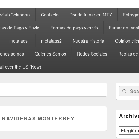
cial (Colabora)
Contacto
Donde fumar en MTY
Entrega
as de Pago y Envio
Formas de pago y envio
Fumar en mont
metatags1
metatags2
Nuestra Historia
Opinion clie
ienes somos
Quienes Somos
Redes Sociales
Reglas de
all over the US (New)
Primary
Search
Sear
Sidebar
for:
Widget
Area
Archiv
 NAVIDEÑAS MONTERREY
Archivos