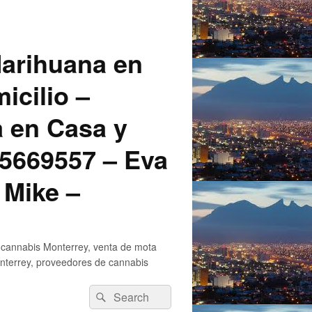
arihuana en
icilio –
a en Casa y
5669557 – Eva
 Mike –
 cannabis Monterrey, venta de mota
nterrey, proveedores de cannabis
Search
Search
for: