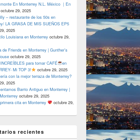
lmonte En Monterrey N.L. México ｜En
octubre 29, 2025
ly – restaurante de los 50s en
rey/ LA GRASA DE MIS SUEÑOS EP5
29, 2025
tilo Louisiana en Monterrey
octubre 29,
a de Friends en Monterrey | Gunther’s
House
octubre 29, 2025
 INCREÍBLES para tomar CAFÉ
en
REY- Mi TOP 3!
octubre 29, 2025
tería con la mejor terraza de Monterrey?
29, 2025
entamos Barrio Antiguo en Monterrey |
 Monterrey
octubre 29, 2025
primera cita en Monterrey
octubre 29,
arios recientes