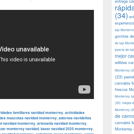
entrega ca
rápid
(34)
en
experienci
lujo Monterre
gomitas de
de lujo Monte
joyería de lu
mejor ca
edibles ca
Monterrey
(2
(23)
paste
cannabis M
frescos Mo
Monterrey. lu
(20)
relojes 
Monterrey
(2
vidades familiares navidad monterrey
,
actividades
de canna
ades mascotas navidad monterrey
,
adornos navideños
cannabis M
ol navidad monterrey
,
artesanía navidad monterrey
,
zar monterrey navidad
,
bazar navidad 2025 monterrey
,
Monterrey
,
,