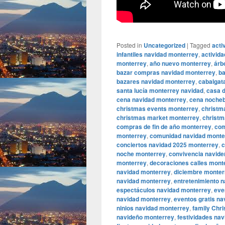
Posted in
Uncategorized
|
Tagged
acti
infantiles navidad monterrey
,
activid
monterrey
,
año nuevo monterrey
,
árb
bazar compras navidad monterrey
,
ba
bazares navidad monterrey
,
cabalgat
santa lucía monterrey navidad
,
casa 
cena navidad monterrey
,
cena noche
christmas events monterrey
,
christm
christmas market monterrey
,
christm
compras de fin de año monterrey
,
com
monterrey
,
comunidad navidad monte
conciertos navidad 2025 monterrey
,
c
noche monterrey
,
convivencia navid
monterrey
,
decoraciones calles mont
navidad monterrey
,
diciembre monter
navidad monterrey
,
entretenimiento 
espectáculos navidad monterrey
,
eve
navidad monterrey
,
eventos gratis n
ninios navidad monterrey
,
family Chr
navideño monterrey
,
festividades na