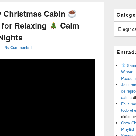
 Christmas Cabin
Catego
 for Relaxing
Calm
Categorías
 Nights
—
No Comments ↓
Entrad
Snoop
Winter L
Peacefu
Jazz na
de repr
calma
d
Feliz na
todo el
diciembr
Cozy Ch
Playlist
Snoopy’