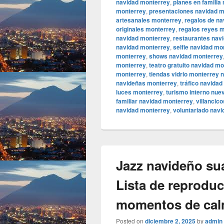
navidad monterrey
,
planes en familia
monterrey
,
presentaciones navidad m
artesanales monterrey
,
regalos de n
originales monterrey
,
regalos reyes 
navidad monterrey
,
restaurantes nav
navidad monterrey
,
selfie navidad mo
monterrey
,
shows navidad monterrey
monterrey
,
teatro gratuito navidad m
monterrey
,
tiendas vidrio monterrey 
navideñas monterrey
,
tráfico navida
luces monterrey
,
turismo interno nue
familiar navidad monterrey
,
villancic
navidad monterrey
,
voluntariado nav
Jazz navideño su
Lista de reproduc
momentos de ca
Posted on
diciembre 2, 2025
by
admin