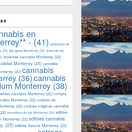
tas
nnabis en
errey** -
(41)
accesorios de
y
(20)
alta gama Monterrey
(20)
autos de lujo
brownies cannabis Monterrey
(22)
0)
calidad Monterrey
(23)
cannabis
cannabis
onterrey
(22)
cannabis
errey
(36)
ium Monterrey
(38)
wnies cannabis Monterrey
(22)
compra
nnabis Monterrey
(22)
cookies de
onterrey
(22)
cookies mágicas cannabis
(22)
edibles
cosméticos de lujo Monterrey
(20)
edibles cannabis
n Monterrey
(22)
y.
(25)
edibles frescos Monterrey
(22)
entrega