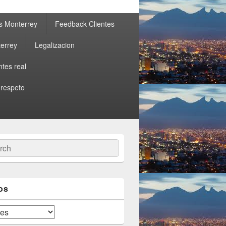
s Monterrey
Feedback Clientes
errey
Legalizacion
ntes real
 respeto
ch
os