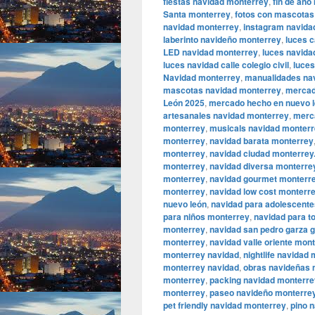
fiestas navidad monterrey
,
fin de año
Santa monterrey
,
fotos con mascotas
navidad monterrey
,
instagram navida
laberinto navideño monterrey
,
luces c
LED navidad monterrey
,
luces navida
luces navidad calle colegio civil
,
luce
Navidad monterrey
,
manualidades na
mascotas navidad monterrey
,
mercad
León 2025
,
mercado hecho en nuevo l
artesanales navidad monterrey
,
merca
monterrey
,
musicals navidad monter
monterrey
,
navidad barata monterrey
monterrey
,
navidad ciudad monterrey
monterrey
,
navidad diversa monterre
monterrey
,
navidad gourmet monterr
monterrey
,
navidad low cost monterr
nuevo león
,
navidad para adolescent
para niños monterrey
,
navidad para t
monterrey
,
navidad san pedro garza g
monterrey
,
navidad valle oriente mon
monterrey navidad
,
nightlife navidad
monterrey navidad
,
obras navideñas 
monterrey
,
packing navidad monterre
monterrey
,
paseo navideño monterre
pet friendly navidad monterrey
,
pino 