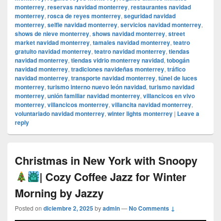
monterrey
,
reservas navidad monterrey
,
restaurantes navidad
monterrey
,
rosca de reyes monterrey
,
seguridad navidad
monterrey
,
selfie navidad monterrey
,
servicios navidad monterrey
,
shows de nieve monterrey
,
shows navidad monterrey
,
street
market navidad monterrey
,
tamales navidad monterrey
,
teatro
gratuito navidad monterrey
,
teatro navidad monterrey
,
tiendas
navidad monterrey
,
tiendas vidrio monterrey navidad
,
tobogán
navidad monterrey
,
tradiciones navideñas monterrey
,
tráfico
navidad monterrey
,
transporte navidad monterrey
,
túnel de luces
monterrey
,
turismo interno nuevo león navidad
,
turismo navidad
monterrey
,
unión familiar navidad monterrey
,
villancicos en vivo
monterrey
,
villancicos monterrey
,
villancita navidad monterrey
,
voluntariado navidad monterrey
,
winter lights monterrey
|
Leave a
reply
Christmas in New York with Snoopy
| Cozy Coffee Jazz for Winter
Morning by Jazzy
Posted on
diciembre 2, 2025
by
admin
—
No Comments ↓