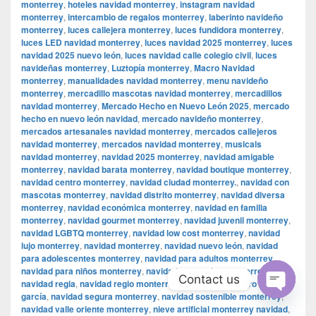
monterrey
,
hoteles navidad monterrey
,
instagram navidad
monterrey
,
intercambio de regalos monterrey
,
laberinto navideño
monterrey
,
luces callejera monterrey
,
luces fundidora monterrey
,
luces LED navidad monterrey
,
luces navidad 2025 monterrey
,
luces
navidad 2025 nuevo león
,
luces navidad calle colegio civil
,
luces
navideñas monterrey
,
Luztopía monterrey
,
Macro Navidad
monterrey
,
manualidades navidad monterrey
,
menu navideño
monterrey
,
mercadillo mascotas navidad monterrey
,
mercadillos
navidad monterrey
,
Mercado Hecho en Nuevo León 2025
,
mercado
hecho en nuevo león navidad
,
mercado navideño monterrey
,
mercados artesanales navidad monterrey
,
mercados callejeros
navidad monterrey
,
mercados navidad monterrey
,
musicals
navidad monterrey
,
navidad 2025 monterrey
,
navidad amigable
monterrey
,
navidad barata monterrey
,
navidad boutique monterrey
,
navidad centro monterrey
,
navidad ciudad monterrey.
,
navidad con
mascotas monterrey
,
navidad distrito monterrey
,
navidad diversa
monterrey
,
navidad económica monterrey
,
navidad en familia
monterrey
,
navidad gourmet monterrey
,
navidad juvenil monterrey
,
navidad LGBTQ monterrey
,
navidad low cost monterrey
,
navidad
lujo monterrey
,
navidad monterrey
,
navidad nuevo león
,
navidad
para adolescentes monterrey
,
navidad para adultos monterrey
,
navidad para niños monterrey
,
navidad para todos monterrey
,
Contact us
navidad regia
,
navidad regio monterrey
,
navidad san pedro garza
garcía
,
navidad segura monterrey
,
navidad sostenible monterrey
,
Open
navidad valle oriente monterrey
,
nieve artificial monterrey navidad
,