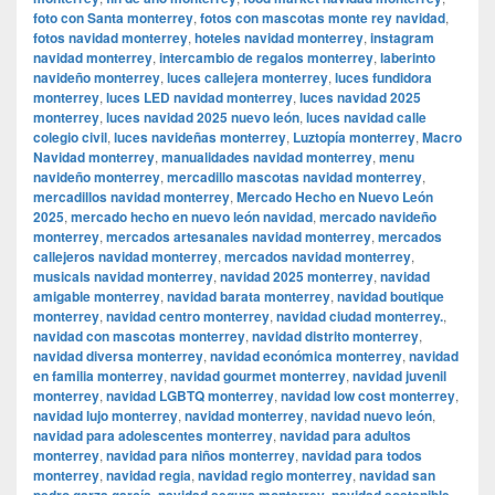
foto con Santa monterrey
,
fotos con mascotas monte rey navidad
,
fotos navidad monterrey
,
hoteles navidad monterrey
,
instagram
navidad monterrey
,
intercambio de regalos monterrey
,
laberinto
navideño monterrey
,
luces callejera monterrey
,
luces fundidora
monterrey
,
luces LED navidad monterrey
,
luces navidad 2025
monterrey
,
luces navidad 2025 nuevo león
,
luces navidad calle
colegio civil
,
luces navideñas monterrey
,
Luztopía monterrey
,
Macro
Navidad monterrey
,
manualidades navidad monterrey
,
menu
navideño monterrey
,
mercadillo mascotas navidad monterrey
,
mercadillos navidad monterrey
,
Mercado Hecho en Nuevo León
2025
,
mercado hecho en nuevo león navidad
,
mercado navideño
monterrey
,
mercados artesanales navidad monterrey
,
mercados
callejeros navidad monterrey
,
mercados navidad monterrey
,
musicals navidad monterrey
,
navidad 2025 monterrey
,
navidad
amigable monterrey
,
navidad barata monterrey
,
navidad boutique
monterrey
,
navidad centro monterrey
,
navidad ciudad monterrey.
,
navidad con mascotas monterrey
,
navidad distrito monterrey
,
navidad diversa monterrey
,
navidad económica monterrey
,
navidad
en familia monterrey
,
navidad gourmet monterrey
,
navidad juvenil
monterrey
,
navidad LGBTQ monterrey
,
navidad low cost monterrey
,
navidad lujo monterrey
,
navidad monterrey
,
navidad nuevo león
,
navidad para adolescentes monterrey
,
navidad para adultos
monterrey
,
navidad para niños monterrey
,
navidad para todos
monterrey
,
navidad regia
,
navidad regio monterrey
,
navidad san
pedro garza garcía
,
navidad segura monterrey
,
navidad sostenible