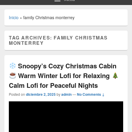
Inicio
»
family Christmas monterrey
TAG ARCHIVES:
FAMILY CHRISTMAS
MONTERREY
Snoopy’s Cozy Christmas Cabin
Warm Winter Lofi for Relaxing
Calm Lofi for Peaceful Nights
Posted on
diciembre 2, 2025
by
admin
—
No Comments ↓