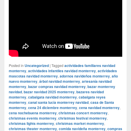
Posted in
Uncategorized
|
Tagged
actividades familiares navidad
monterrey
,
actividades infantiles navidad monterrey
,
actividades
mascotas navidad monterrey
,
adornos navideños monterrey
,
año
nuevo monterrey
,
árbol navidad monterrey
,
artesanía navidad
monterrey
,
bazar compras navidad monterrey
,
bazar monterrey
navidad
,
bazar navidad 2025 monterrey
,
bazares navidad
monterrey
,
cabalgata navidad monterrey
,
cabalgata reyes
monterrey
,
canal santa lucía monterrey navidad
,
casa de Santa
monterrey
,
cena 24 diciembre monterrey
,
cena navidad monterrey
,
cena nochebuena monterrey
,
christmas concert monterrey
,
christmas events monterrey
,
christmas festival monterrey
,
christmas lights monterrey
,
christmas market monterrey
,
christmas theater monterrey
,
comida navideña monterrey
,
compras