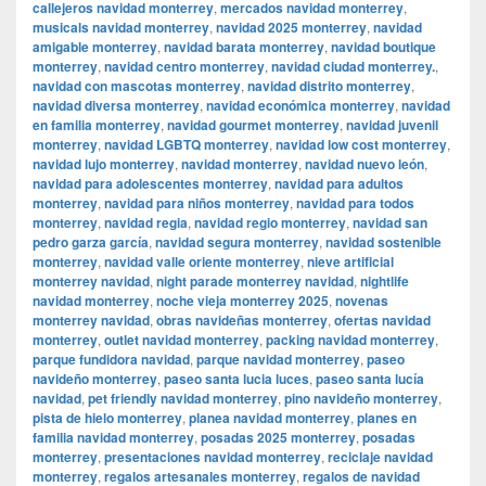
callejeros navidad monterrey
,
mercados navidad monterrey
,
musicals navidad monterrey
,
navidad 2025 monterrey
,
navidad
amigable monterrey
,
navidad barata monterrey
,
navidad boutique
monterrey
,
navidad centro monterrey
,
navidad ciudad monterrey.
,
navidad con mascotas monterrey
,
navidad distrito monterrey
,
navidad diversa monterrey
,
navidad económica monterrey
,
navidad
en familia monterrey
,
navidad gourmet monterrey
,
navidad juvenil
monterrey
,
navidad LGBTQ monterrey
,
navidad low cost monterrey
,
navidad lujo monterrey
,
navidad monterrey
,
navidad nuevo león
,
navidad para adolescentes monterrey
,
navidad para adultos
monterrey
,
navidad para niños monterrey
,
navidad para todos
monterrey
,
navidad regia
,
navidad regio monterrey
,
navidad san
pedro garza garcía
,
navidad segura monterrey
,
navidad sostenible
monterrey
,
navidad valle oriente monterrey
,
nieve artificial
monterrey navidad
,
night parade monterrey navidad
,
nightlife
navidad monterrey
,
noche vieja monterrey 2025
,
novenas
monterrey navidad
,
obras navideñas monterrey
,
ofertas navidad
monterrey
,
outlet navidad monterrey
,
packing navidad monterrey
,
parque fundidora navidad
,
parque navidad monterrey
,
paseo
navideño monterrey
,
paseo santa lucia luces
,
paseo santa lucía
navidad
,
pet friendly navidad monterrey
,
pino navideño monterrey
,
pista de hielo monterrey
,
planea navidad monterrey
,
planes en
familia navidad monterrey
,
posadas 2025 monterrey
,
posadas
monterrey
,
presentaciones navidad monterrey
,
reciclaje navidad
monterrey
,
regalos artesanales monterrey
,
regalos de navidad