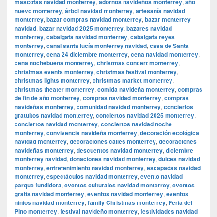
mascotas navidad monterrey
,
adornos navideños monterrey
,
año
nuevo monterrey
,
árbol navidad monterrey
,
artesanía navidad
monterrey
,
bazar compras navidad monterrey
,
bazar monterrey
navidad
,
bazar navidad 2025 monterrey
,
bazares navidad
monterrey
,
cabalgata navidad monterrey
,
cabalgata reyes
monterrey
,
canal santa lucía monterrey navidad
,
casa de Santa
monterrey
,
cena 24 diciembre monterrey
,
cena navidad monterrey
,
cena nochebuena monterrey
,
christmas concert monterrey
,
christmas events monterrey
,
christmas festival monterrey
,
christmas lights monterrey
,
christmas market monterrey
,
christmas theater monterrey
,
comida navideña monterrey
,
compras
de fin de año monterrey
,
compras navidad monterrey
,
compras
navideñas monterrey
,
comunidad navidad monterrey
,
conciertos
gratuitos navidad monterrey
,
conciertos navidad 2025 monterrey
,
conciertos navidad monterrey
,
conciertos navidad noche
monterrey
,
convivencia navideña monterrey
,
decoración ecológica
navidad monterrey
,
decoraciones calles monterrey
,
decoraciones
navideñas monterrey
,
descuentos navidad monterrey
,
diciembre
monterrey navidad
,
donaciones navidad monterrey
,
dulces navidad
monterrey
,
entretenimiento navidad monterrey
,
escapadas navidad
monterrey
,
espectáculos navidad monterrey
,
evento navidad
parque fundidora
,
eventos culturales navidad monterrey
,
eventos
gratis navidad monterrey
,
eventos navidad monterrey
,
eventos
ninios navidad monterrey
,
family Christmas monterrey
,
Feria del
Pino monterrey
,
festival navideño monterrey
,
festividades navidad