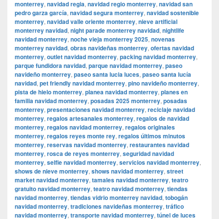
monterrey
,
navidad regia
,
navidad regio monterrey
,
navidad san
pedro garza garcía
,
navidad segura monterrey
,
navidad sostenible
monterrey
,
navidad valle oriente monterrey
,
nieve artificial
monterrey navidad
,
night parade monterrey navidad
,
nightlife
navidad monterrey
,
noche vieja monterrey 2025
,
novenas
monterrey navidad
,
obras navideñas monterrey
,
ofertas navidad
monterrey
,
outlet navidad monterrey
,
packing navidad monterrey
,
parque fundidora navidad
,
parque navidad monterrey
,
paseo
navideño monterrey
,
paseo santa lucia luces
,
paseo santa lucía
navidad
,
pet friendly navidad monterrey
,
pino navideño monterrey
,
pista de hielo monterrey
,
planea navidad monterrey
,
planes en
familia navidad monterrey
,
posadas 2025 monterrey
,
posadas
monterrey
,
presentaciones navidad monterrey
,
reciclaje navidad
monterrey
,
regalos artesanales monterrey
,
regalos de navidad
monterrey
,
regalos navidad monterrey
,
regalos originales
monterrey
,
regalos reyes monte rey
,
regalos últimos minutos
monterrey
,
reservas navidad monterrey
,
restaurantes navidad
monterrey
,
rosca de reyes monterrey
,
seguridad navidad
monterrey
,
selfie navidad monterrey
,
servicios navidad monterrey
,
shows de nieve monterrey
,
shows navidad monterrey
,
street
market navidad monterrey
,
tamales navidad monterrey
,
teatro
gratuito navidad monterrey
,
teatro navidad monterrey
,
tiendas
navidad monterrey
,
tiendas vidrio monterrey navidad
,
tobogán
navidad monterrey
,
tradiciones navideñas monterrey
,
tráfico
navidad monterrey
,
transporte navidad monterrey
,
túnel de luces