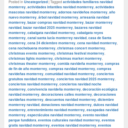
Posted in
Uncategorized
|
Tagged
actividades familiares navidad
monterrey
,
actividades infantiles navidad monterrey
,
actividades
mascotas navidad monterrey
,
adornos navideños monterrey
,
año
nuevo monterrey
,
árbol navidad monterrey
,
artesanía navidad
monterrey
,
bazar compras navidad monterrey
,
bazar monterrey
navidad
,
bazar navidad 2025 monterrey
,
bazares navidad
monterrey
,
cabalgata navidad monterrey
,
cabalgata reyes
monterrey
,
canal santa lucía monterrey navidad
,
casa de Santa
monterrey
,
cena 24 diciembre monterrey
,
cena navidad monterrey
,
cena nochebuena monterrey
,
christmas concert monterrey
,
christmas events monterrey
,
christmas festival monterrey
,
christmas lights monterrey
,
christmas market monterrey
,
christmas theater monterrey
,
comida navideña monterrey
,
compras
de fin de año monterrey
,
compras navidad monterrey
,
compras
navideñas monterrey
,
comunidad navidad monterrey
,
conciertos
gratuitos navidad monterrey
,
conciertos navidad 2025 monterrey
,
conciertos navidad monterrey
,
conciertos navidad noche
monterrey
,
convivencia navideña monterrey
,
decoración ecológica
navidad monterrey
,
decoraciones calles monterrey
,
decoraciones
navideñas monterrey
,
descuentos navidad monterrey
,
diciembre
monterrey navidad
,
donaciones navidad monterrey
,
dulces navidad
monterrey
,
entretenimiento navidad monterrey
,
escapadas navidad
monterrey
,
espectáculos navidad monterrey
,
evento navidad
parque fundidora
,
eventos culturales navidad monterrey
,
eventos
gratis navidad monterrey
,
eventos navidad monterrey
,
eventos