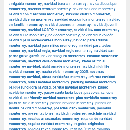
amigable monterrey
,
navidad barata monterrey
,
navidad boutique
monterrey
,
navidad centro monterrey
,
navidad ciudad monterrey.
,
navidad con mascotas monterrey
,
navidad distrito monterrey
,
navidad diversa monterrey
,
navidad económica monterrey
,
navidad
en familia monterrey
,
navidad gourmet monterrey
,
navidad juvenil
monterrey
,
navidad LGBTQ monterrey
,
navidad low cost monterrey
,
navidad lujo monterrey
,
navidad monterrey
,
navidad nuevo león
,
navidad para adolescentes monterrey
,
navidad para adultos
monterrey
,
navidad para niños monterrey
,
navidad para todos
monterrey
,
navidad regia
,
navidad regio monterrey
,
navidad san
pedro garza garcía
,
navidad segura monterrey
,
navidad sostenible
monterrey
,
navidad valle oriente monterrey
,
nieve artificial
monterrey navidad
,
night parade monterrey navidad
,
nightlife
navidad monterrey
,
noche vieja monterrey 2025
,
novenas
monterrey navidad
,
obras navideñas monterrey
,
ofertas navidad
monterrey
,
outlet navidad monterrey
,
packing navidad monterrey
,
parque fundidora navidad
,
parque navidad monterrey
,
paseo
navideño monterrey
,
paseo santa lucia luces
,
paseo santa lucía
navidad
,
pet friendly navidad monterrey
,
pino navideño monterrey
,
pista de hielo monterrey
,
planea navidad monterrey
,
planes en
familia navidad monterrey
,
posadas 2025 monterrey
,
posadas
monterrey
,
presentaciones navidad monterrey
,
reciclaje navidad
monterrey
,
regalos artesanales monterrey
,
regalos de navidad
monterrey
,
regalos navidad monterrey
,
regalos originales
monterrey
,
regalos reyes monte rey
,
regalos últimos minutos