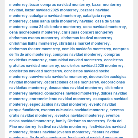
monterrey
,
bazar compras navidad monterrey
,
bazar monterrey
navidad
,
bazar navidad 2025 monterrey
,
bazares navidad
monterrey
,
cabalgata navidad monterrey
,
cabalgata reyes
monterrey
,
canal santa lucía monterrey navidad
,
casa de Santa
monterrey
,
cena 24 diciembre monterrey
,
cena navidad monterrey
,
cena nochebuena monterrey
,
christmas concert monterrey
,
christmas events monterrey
,
christmas festival monterrey
,
christmas lights monterrey
,
christmas market monterrey
,
christmas theater monterrey
,
comida navideña monterrey
,
compras
de fin de año monterrey
,
compras navidad monterrey
,
compras
navideñas monterrey
,
comunidad navidad monterrey
,
conciertos
gratuitos navidad monterrey
,
conciertos navidad 2025 monterrey
,
conciertos navidad monterrey
,
conciertos navidad noche
monterrey
,
convivencia navideña monterrey
,
decoración ecológica
navidad monterrey
,
decoraciones calles monterrey
,
decoraciones
navideñas monterrey
,
descuentos navidad monterrey
,
diciembre
monterrey navidad
,
donaciones navidad monterrey
,
dulces navidad
monterrey
,
entretenimiento navidad monterrey
,
escapadas navidad
monterrey
,
espectáculos navidad monterrey
,
evento navidad
parque fundidora
,
eventos culturales navidad monterrey
,
eventos
gratis navidad monterrey
,
eventos navidad monterrey
,
eventos
ninios navidad monterrey
,
family Christmas monterrey
,
Feria del
Pino monterrey
,
festival navideño monterrey
,
festividades navidad
monterrey
,
fiestas navidad jovenes monterrey
,
fiestas navidad
monterrey
,
fin de año monterrey
,
food market navidad monterrey
,