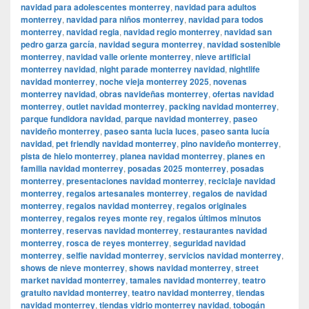
navidad para adolescentes monterrey
,
navidad para adultos
monterrey
,
navidad para niños monterrey
,
navidad para todos
monterrey
,
navidad regia
,
navidad regio monterrey
,
navidad san
pedro garza garcía
,
navidad segura monterrey
,
navidad sostenible
monterrey
,
navidad valle oriente monterrey
,
nieve artificial
monterrey navidad
,
night parade monterrey navidad
,
nightlife
navidad monterrey
,
noche vieja monterrey 2025
,
novenas
monterrey navidad
,
obras navideñas monterrey
,
ofertas navidad
monterrey
,
outlet navidad monterrey
,
packing navidad monterrey
,
parque fundidora navidad
,
parque navidad monterrey
,
paseo
navideño monterrey
,
paseo santa lucia luces
,
paseo santa lucía
navidad
,
pet friendly navidad monterrey
,
pino navideño monterrey
,
pista de hielo monterrey
,
planea navidad monterrey
,
planes en
familia navidad monterrey
,
posadas 2025 monterrey
,
posadas
monterrey
,
presentaciones navidad monterrey
,
reciclaje navidad
monterrey
,
regalos artesanales monterrey
,
regalos de navidad
monterrey
,
regalos navidad monterrey
,
regalos originales
monterrey
,
regalos reyes monte rey
,
regalos últimos minutos
monterrey
,
reservas navidad monterrey
,
restaurantes navidad
monterrey
,
rosca de reyes monterrey
,
seguridad navidad
monterrey
,
selfie navidad monterrey
,
servicios navidad monterrey
,
shows de nieve monterrey
,
shows navidad monterrey
,
street
market navidad monterrey
,
tamales navidad monterrey
,
teatro
gratuito navidad monterrey
,
teatro navidad monterrey
,
tiendas
navidad monterrey
,
tiendas vidrio monterrey navidad
,
tobogán