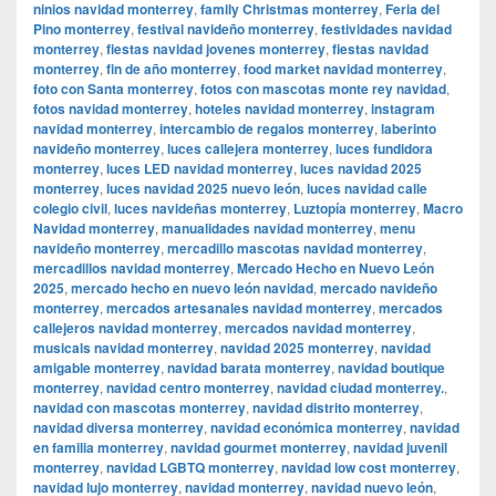
ninios navidad monterrey
,
family Christmas monterrey
,
Feria del
Pino monterrey
,
festival navideño monterrey
,
festividades navidad
monterrey
,
fiestas navidad jovenes monterrey
,
fiestas navidad
monterrey
,
fin de año monterrey
,
food market navidad monterrey
,
foto con Santa monterrey
,
fotos con mascotas monte rey navidad
,
fotos navidad monterrey
,
hoteles navidad monterrey
,
instagram
navidad monterrey
,
intercambio de regalos monterrey
,
laberinto
navideño monterrey
,
luces callejera monterrey
,
luces fundidora
monterrey
,
luces LED navidad monterrey
,
luces navidad 2025
monterrey
,
luces navidad 2025 nuevo león
,
luces navidad calle
colegio civil
,
luces navideñas monterrey
,
Luztopía monterrey
,
Macro
Navidad monterrey
,
manualidades navidad monterrey
,
menu
navideño monterrey
,
mercadillo mascotas navidad monterrey
,
mercadillos navidad monterrey
,
Mercado Hecho en Nuevo León
2025
,
mercado hecho en nuevo león navidad
,
mercado navideño
monterrey
,
mercados artesanales navidad monterrey
,
mercados
callejeros navidad monterrey
,
mercados navidad monterrey
,
musicals navidad monterrey
,
navidad 2025 monterrey
,
navidad
amigable monterrey
,
navidad barata monterrey
,
navidad boutique
monterrey
,
navidad centro monterrey
,
navidad ciudad monterrey.
,
navidad con mascotas monterrey
,
navidad distrito monterrey
,
navidad diversa monterrey
,
navidad económica monterrey
,
navidad
en familia monterrey
,
navidad gourmet monterrey
,
navidad juvenil
monterrey
,
navidad LGBTQ monterrey
,
navidad low cost monterrey
,
navidad lujo monterrey
,
navidad monterrey
,
navidad nuevo león
,