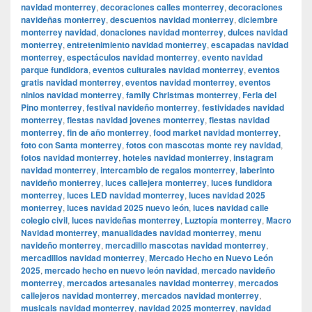
navidad monterrey
,
decoraciones calles monterrey
,
decoraciones
navideñas monterrey
,
descuentos navidad monterrey
,
diciembre
monterrey navidad
,
donaciones navidad monterrey
,
dulces navidad
monterrey
,
entretenimiento navidad monterrey
,
escapadas navidad
monterrey
,
espectáculos navidad monterrey
,
evento navidad
parque fundidora
,
eventos culturales navidad monterrey
,
eventos
gratis navidad monterrey
,
eventos navidad monterrey
,
eventos
ninios navidad monterrey
,
family Christmas monterrey
,
Feria del
Pino monterrey
,
festival navideño monterrey
,
festividades navidad
monterrey
,
fiestas navidad jovenes monterrey
,
fiestas navidad
monterrey
,
fin de año monterrey
,
food market navidad monterrey
,
foto con Santa monterrey
,
fotos con mascotas monte rey navidad
,
fotos navidad monterrey
,
hoteles navidad monterrey
,
instagram
navidad monterrey
,
intercambio de regalos monterrey
,
laberinto
navideño monterrey
,
luces callejera monterrey
,
luces fundidora
monterrey
,
luces LED navidad monterrey
,
luces navidad 2025
monterrey
,
luces navidad 2025 nuevo león
,
luces navidad calle
colegio civil
,
luces navideñas monterrey
,
Luztopía monterrey
,
Macro
Navidad monterrey
,
manualidades navidad monterrey
,
menu
navideño monterrey
,
mercadillo mascotas navidad monterrey
,
mercadillos navidad monterrey
,
Mercado Hecho en Nuevo León
2025
,
mercado hecho en nuevo león navidad
,
mercado navideño
monterrey
,
mercados artesanales navidad monterrey
,
mercados
callejeros navidad monterrey
,
mercados navidad monterrey
,
musicals navidad monterrey
,
navidad 2025 monterrey
,
navidad