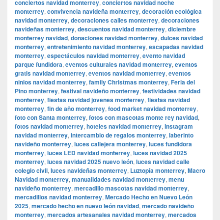
conciertos navidad monterrey
,
conciertos navidad noche
monterrey
,
convivencia navideña monterrey
,
decoración ecológica
navidad monterrey
,
decoraciones calles monterrey
,
decoraciones
navideñas monterrey
,
descuentos navidad monterrey
,
diciembre
monterrey navidad
,
donaciones navidad monterrey
,
dulces navidad
monterrey
,
entretenimiento navidad monterrey
,
escapadas navidad
monterrey
,
espectáculos navidad monterrey
,
evento navidad
parque fundidora
,
eventos culturales navidad monterrey
,
eventos
gratis navidad monterrey
,
eventos navidad monterrey
,
eventos
ninios navidad monterrey
,
family Christmas monterrey
,
Feria del
Pino monterrey
,
festival navideño monterrey
,
festividades navidad
monterrey
,
fiestas navidad jovenes monterrey
,
fiestas navidad
monterrey
,
fin de año monterrey
,
food market navidad monterrey
,
foto con Santa monterrey
,
fotos con mascotas monte rey navidad
,
fotos navidad monterrey
,
hoteles navidad monterrey
,
instagram
navidad monterrey
,
intercambio de regalos monterrey
,
laberinto
navideño monterrey
,
luces callejera monterrey
,
luces fundidora
monterrey
,
luces LED navidad monterrey
,
luces navidad 2025
monterrey
,
luces navidad 2025 nuevo león
,
luces navidad calle
colegio civil
,
luces navideñas monterrey
,
Luztopía monterrey
,
Macro
Navidad monterrey
,
manualidades navidad monterrey
,
menu
navideño monterrey
,
mercadillo mascotas navidad monterrey
,
mercadillos navidad monterrey
,
Mercado Hecho en Nuevo León
2025
,
mercado hecho en nuevo león navidad
,
mercado navideño
monterrey
,
mercados artesanales navidad monterrey
,
mercados