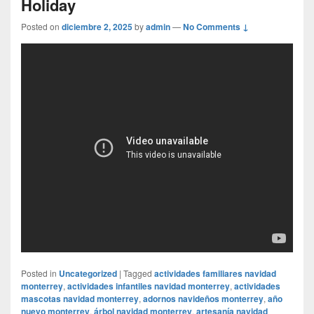
Holiday
Posted on
diciembre 2, 2025
by
admin
—
No Comments ↓
Posted in
Uncategorized
|
Tagged
actividades familiares navidad
monterrey
,
actividades infantiles navidad monterrey
,
actividades
mascotas navidad monterrey
,
adornos navideños monterrey
,
año
nuevo monterrey
,
árbol navidad monterrey
,
artesanía navidad