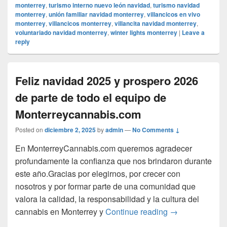
monterrey
,
turismo interno nuevo león navidad
,
turismo navidad
monterrey
,
unión familiar navidad monterrey
,
villancicos en vivo
monterrey
,
villancicos monterrey
,
villancita navidad monterrey
,
voluntariado navidad monterrey
,
winter lights monterrey
|
Leave a
reply
Feliz navidad 2025 y prospero 2026
de parte de todo el equipo de
Monterreycannabis.com
Posted on
diciembre 2, 2025
by
admin
—
No Comments ↓
En MonterreyCannabis.com queremos agradecer
profundamente la confianza que nos brindaron durante
este año.Gracias por elegirnos, por crecer con
nosotros y por formar parte de una comunidad que
valora la calidad, la responsabilidad y la cultura del
Feliz navidad 2
cannabis en Monterrey y
Continue reading
→