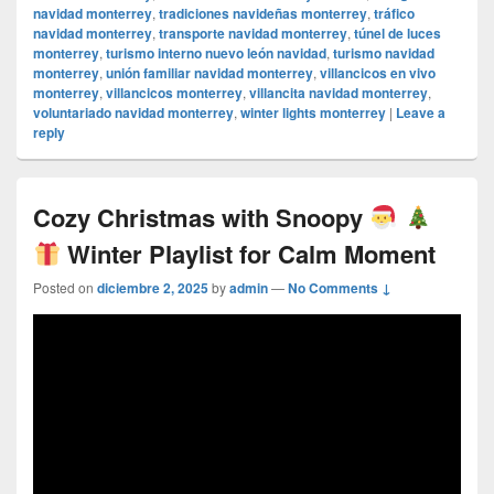
navidad monterrey
,
tradiciones navideñas monterrey
,
tráfico
navidad monterrey
,
transporte navidad monterrey
,
túnel de luces
monterrey
,
turismo interno nuevo león navidad
,
turismo navidad
monterrey
,
unión familiar navidad monterrey
,
villancicos en vivo
monterrey
,
villancicos monterrey
,
villancita navidad monterrey
,
voluntariado navidad monterrey
,
winter lights monterrey
|
Leave a
reply
Cozy Christmas with Snoopy
Winter Playlist for Calm Moment
Posted on
diciembre 2, 2025
by
admin
—
No Comments ↓