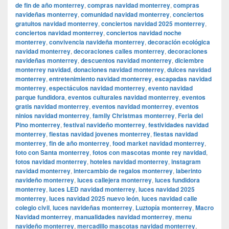
de fin de año monterrey
,
compras navidad monterrey
,
compras
navideñas monterrey
,
comunidad navidad monterrey
,
conciertos
gratuitos navidad monterrey
,
conciertos navidad 2025 monterrey
,
conciertos navidad monterrey
,
conciertos navidad noche
monterrey
,
convivencia navideña monterrey
,
decoración ecológica
navidad monterrey
,
decoraciones calles monterrey
,
decoraciones
navideñas monterrey
,
descuentos navidad monterrey
,
diciembre
monterrey navidad
,
donaciones navidad monterrey
,
dulces navidad
monterrey
,
entretenimiento navidad monterrey
,
escapadas navidad
monterrey
,
espectáculos navidad monterrey
,
evento navidad
parque fundidora
,
eventos culturales navidad monterrey
,
eventos
gratis navidad monterrey
,
eventos navidad monterrey
,
eventos
ninios navidad monterrey
,
family Christmas monterrey
,
Feria del
Pino monterrey
,
festival navideño monterrey
,
festividades navidad
monterrey
,
fiestas navidad jovenes monterrey
,
fiestas navidad
monterrey
,
fin de año monterrey
,
food market navidad monterrey
,
foto con Santa monterrey
,
fotos con mascotas monte rey navidad
,
fotos navidad monterrey
,
hoteles navidad monterrey
,
instagram
navidad monterrey
,
intercambio de regalos monterrey
,
laberinto
navideño monterrey
,
luces callejera monterrey
,
luces fundidora
monterrey
,
luces LED navidad monterrey
,
luces navidad 2025
monterrey
,
luces navidad 2025 nuevo león
,
luces navidad calle
colegio civil
,
luces navideñas monterrey
,
Luztopía monterrey
,
Macro
Navidad monterrey
,
manualidades navidad monterrey
,
menu
navideño monterrey
,
mercadillo mascotas navidad monterrey
,