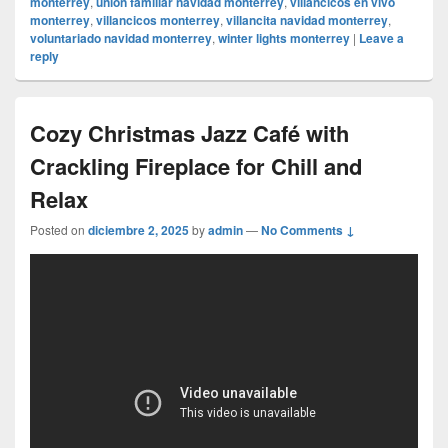
monterrey
,
unión familiar navidad monterrey
,
villancicos en vivo
monterrey
,
villancicos monterrey
,
villancita navidad monterrey
,
voluntariado navidad monterrey
,
winter lights monterrey
|
Leave a
reply
Cozy Christmas Jazz Café with
Crackling Fireplace for Chill and
Relax
Posted on
diciembre 2, 2025
by
admin
—
No Comments ↓