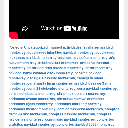
Posted in
Uncategorized
|
Tagged
actividades familiares navidad
monterrey
,
actividades infantiles navidad monterrey
,
actividades
mascotas navidad monterrey
,
adornos navideños monterrey
,
año
nuevo monterrey
,
árbol navidad monterrey
,
artesanía navidad
monterrey
,
bazar compras navidad monterrey
,
bazar monterrey
navidad
,
bazar navidad 2025 monterrey
,
bazares navidad
monterrey
,
cabalgata navidad monterrey
,
cabalgata reyes
monterrey
,
canal santa lucía monterrey navidad
,
casa de Santa
monterrey
,
cena 24 diciembre monterrey
,
cena navidad monterrey
,
cena nochebuena monterrey
,
christmas concert monterrey
,
christmas events monterrey
,
christmas festival monterrey
,
christmas lights monterrey
,
christmas market monterrey
,
christmas theater monterrey
,
comida navideña monterrey
,
compras
de fin de año monterrey
,
compras navidad monterrey
,
compras
navideñas monterrey
,
comunidad navidad monterrey
,
conciertos
gratuitos navidad monterrey
,
conciertos navidad 2025 monterrey
,