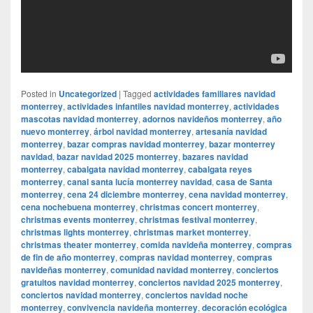
Posted in
Uncategorized
|
Tagged
actividades familiares navidad
monterrey
,
actividades infantiles navidad monterrey
,
actividades
mascotas navidad monterrey
,
adornos navideños monterrey
,
año
nuevo monterrey
,
árbol navidad monterrey
,
artesanía navidad
monterrey
,
bazar compras navidad monterrey
,
bazar monterrey
navidad
,
bazar navidad 2025 monterrey
,
bazares navidad
monterrey
,
cabalgata navidad monterrey
,
cabalgata reyes
monterrey
,
canal santa lucía monterrey navidad
,
casa de Santa
monterrey
,
cena 24 diciembre monterrey
,
cena navidad monterrey
,
cena nochebuena monterrey
,
christmas concert monterrey
,
christmas events monterrey
,
christmas festival monterrey
,
christmas lights monterrey
,
christmas market monterrey
,
christmas theater monterrey
,
comida navideña monterrey
,
compras
de fin de año monterrey
,
compras navidad monterrey
,
compras
navideñas monterrey
,
comunidad navidad monterrey
,
conciertos
gratuitos navidad monterrey
,
conciertos navidad 2025 monterrey
,
conciertos navidad monterrey
,
conciertos navidad noche
monterrey
,
convivencia navideña monterrey
,
decoración ecológica