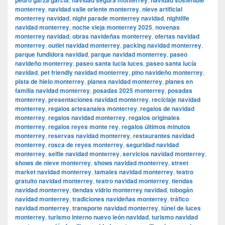
monterrey
,
navidad valle oriente monterrey
,
nieve artificial
monterrey navidad
,
night parade monterrey navidad
,
nightlife
navidad monterrey
,
noche vieja monterrey 2025
,
novenas
monterrey navidad
,
obras navideñas monterrey
,
ofertas navidad
monterrey
,
outlet navidad monterrey
,
packing navidad monterrey
,
parque fundidora navidad
,
parque navidad monterrey
,
paseo
navideño monterrey
,
paseo santa lucia luces
,
paseo santa lucía
navidad
,
pet friendly navidad monterrey
,
pino navideño monterrey
,
pista de hielo monterrey
,
planea navidad monterrey
,
planes en
familia navidad monterrey
,
posadas 2025 monterrey
,
posadas
monterrey
,
presentaciones navidad monterrey
,
reciclaje navidad
monterrey
,
regalos artesanales monterrey
,
regalos de navidad
monterrey
,
regalos navidad monterrey
,
regalos originales
monterrey
,
regalos reyes monte rey
,
regalos últimos minutos
monterrey
,
reservas navidad monterrey
,
restaurantes navidad
monterrey
,
rosca de reyes monterrey
,
seguridad navidad
monterrey
,
selfie navidad monterrey
,
servicios navidad monterrey
,
shows de nieve monterrey
,
shows navidad monterrey
,
street
market navidad monterrey
,
tamales navidad monterrey
,
teatro
gratuito navidad monterrey
,
teatro navidad monterrey
,
tiendas
navidad monterrey
,
tiendas vidrio monterrey navidad
,
tobogán
navidad monterrey
,
tradiciones navideñas monterrey
,
tráfico
navidad monterrey
,
transporte navidad monterrey
,
túnel de luces
monterrey
,
turismo interno nuevo león navidad
,
turismo navidad