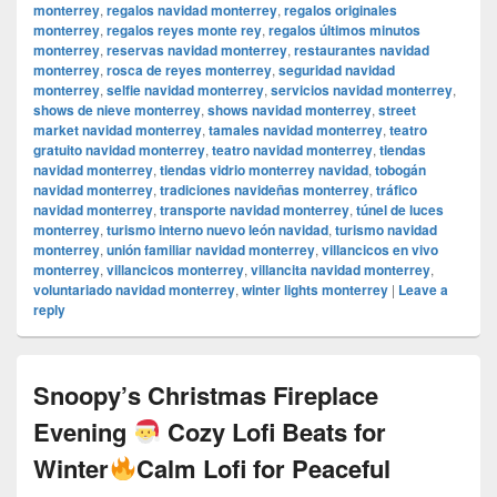
monterrey
,
regalos navidad monterrey
,
regalos originales
monterrey
,
regalos reyes monte rey
,
regalos últimos minutos
monterrey
,
reservas navidad monterrey
,
restaurantes navidad
monterrey
,
rosca de reyes monterrey
,
seguridad navidad
monterrey
,
selfie navidad monterrey
,
servicios navidad monterrey
,
shows de nieve monterrey
,
shows navidad monterrey
,
street
market navidad monterrey
,
tamales navidad monterrey
,
teatro
gratuito navidad monterrey
,
teatro navidad monterrey
,
tiendas
navidad monterrey
,
tiendas vidrio monterrey navidad
,
tobogán
navidad monterrey
,
tradiciones navideñas monterrey
,
tráfico
navidad monterrey
,
transporte navidad monterrey
,
túnel de luces
monterrey
,
turismo interno nuevo león navidad
,
turismo navidad
monterrey
,
unión familiar navidad monterrey
,
villancicos en vivo
monterrey
,
villancicos monterrey
,
villancita navidad monterrey
,
voluntariado navidad monterrey
,
winter lights monterrey
|
Leave a
reply
Snoopy’s Christmas Fireplace
Evening
Cozy Lofi Beats for
Winter
Calm Lofi for Peaceful