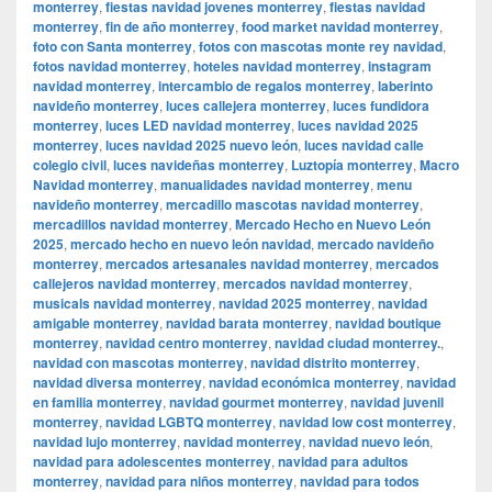
monterrey
,
fiestas navidad jovenes monterrey
,
fiestas navidad
monterrey
,
fin de año monterrey
,
food market navidad monterrey
,
foto con Santa monterrey
,
fotos con mascotas monte rey navidad
,
fotos navidad monterrey
,
hoteles navidad monterrey
,
instagram
navidad monterrey
,
intercambio de regalos monterrey
,
laberinto
navideño monterrey
,
luces callejera monterrey
,
luces fundidora
monterrey
,
luces LED navidad monterrey
,
luces navidad 2025
monterrey
,
luces navidad 2025 nuevo león
,
luces navidad calle
colegio civil
,
luces navideñas monterrey
,
Luztopía monterrey
,
Macro
Navidad monterrey
,
manualidades navidad monterrey
,
menu
navideño monterrey
,
mercadillo mascotas navidad monterrey
,
mercadillos navidad monterrey
,
Mercado Hecho en Nuevo León
2025
,
mercado hecho en nuevo león navidad
,
mercado navideño
monterrey
,
mercados artesanales navidad monterrey
,
mercados
callejeros navidad monterrey
,
mercados navidad monterrey
,
musicals navidad monterrey
,
navidad 2025 monterrey
,
navidad
amigable monterrey
,
navidad barata monterrey
,
navidad boutique
monterrey
,
navidad centro monterrey
,
navidad ciudad monterrey.
,
navidad con mascotas monterrey
,
navidad distrito monterrey
,
navidad diversa monterrey
,
navidad económica monterrey
,
navidad
en familia monterrey
,
navidad gourmet monterrey
,
navidad juvenil
monterrey
,
navidad LGBTQ monterrey
,
navidad low cost monterrey
,
navidad lujo monterrey
,
navidad monterrey
,
navidad nuevo león
,
navidad para adolescentes monterrey
,
navidad para adultos
monterrey
,
navidad para niños monterrey
,
navidad para todos