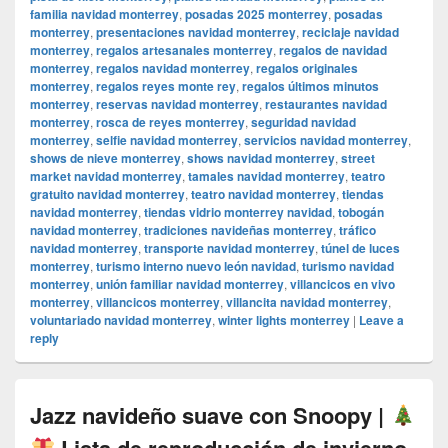
familia navidad monterrey
,
posadas 2025 monterrey
,
posadas
monterrey
,
presentaciones navidad monterrey
,
reciclaje navidad
monterrey
,
regalos artesanales monterrey
,
regalos de navidad
monterrey
,
regalos navidad monterrey
,
regalos originales
monterrey
,
regalos reyes monte rey
,
regalos últimos minutos
monterrey
,
reservas navidad monterrey
,
restaurantes navidad
monterrey
,
rosca de reyes monterrey
,
seguridad navidad
monterrey
,
selfie navidad monterrey
,
servicios navidad monterrey
,
shows de nieve monterrey
,
shows navidad monterrey
,
street
market navidad monterrey
,
tamales navidad monterrey
,
teatro
gratuito navidad monterrey
,
teatro navidad monterrey
,
tiendas
navidad monterrey
,
tiendas vidrio monterrey navidad
,
tobogán
navidad monterrey
,
tradiciones navideñas monterrey
,
tráfico
navidad monterrey
,
transporte navidad monterrey
,
túnel de luces
monterrey
,
turismo interno nuevo león navidad
,
turismo navidad
monterrey
,
unión familiar navidad monterrey
,
villancicos en vivo
monterrey
,
villancicos monterrey
,
villancita navidad monterrey
,
voluntariado navidad monterrey
,
winter lights monterrey
|
Leave a
reply
Jazz navideño suave con Snoopy |
Lista de reproducción de invierno