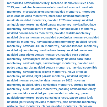
mercadillos navidad monterrey
,
Mercado Hecho en Nuevo León
2025
,
mercado hecho en nuevo león navidad
,
mercado navideño
monterrey
,
mercados artesanales navidad monterrey
,
mercados
callejeros navidad monterrey
,
mercados navidad monterrey
,
musicals navidad monterrey
,
navidad 2025 monterrey
,
navidad
amigable monterrey
,
navidad barata monterrey
,
navidad boutique
monterrey
,
navidad centro monterrey
,
navidad ciudad monterrey.
,
navidad con mascotas monterrey
,
navidad distrito monterrey
,
navidad diversa monterrey
,
navidad económica monterrey
,
navidad
en familia monterrey
,
navidad gourmet monterrey
,
navidad juvenil
monterrey
,
navidad LGBTQ monterrey
,
navidad low cost monterrey
,
navidad lujo monterrey
,
navidad monterrey
,
navidad nuevo león
,
navidad para adolescentes monterrey
,
navidad para adultos
monterrey
,
navidad para niños monterrey
,
navidad para todos
monterrey
,
navidad regia
,
navidad regio monterrey
,
navidad san
pedro garza garcía
,
navidad segura monterrey
,
navidad sostenible
monterrey
,
navidad valle oriente monterrey
,
nieve artificial
monterrey navidad
,
night parade monterrey navidad
,
nightlife
navidad monterrey
,
noche vieja monterrey 2025
,
novenas
monterrey navidad
,
obras navideñas monterrey
,
ofertas navidad
monterrey
,
outlet navidad monterrey
,
packing navidad monterrey
,
parque fundidora navidad
,
parque navidad monterrey
,
paseo
navideño monterrey
,
paseo santa lucia luces
,
paseo santa lucía
navidad
,
pet friendly navidad monterrey
,
pino navideño monterrey
,
pista de hielo monterrey
,
planea navidad monterrey
,
planes en