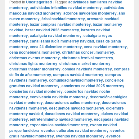
Posted in
Uncategorized
|
Tagged
actividades familiares navidad
monterrey
,
actividades infantiles navidad monterrey
,
actividades
mascotas navidad monterrey
,
adornos navideños monterrey
,
año
nuevo monterrey
,
árbol navidad monterrey
,
artesanía navidad
monterrey
,
bazar compras navidad monterrey
,
bazar monterrey
navidad
,
bazar navidad 2025 monterrey
,
bazares navidad
monterrey
,
cabalgata navidad monterrey
,
cabalgata reyes
monterrey
,
canal santa lucía monterrey navidad
,
casa de Santa
monterrey
,
cena 24 diciembre monterrey
,
cena navidad monterrey
,
cena nochebuena monterrey
,
christmas concert monterrey
,
christmas events monterrey
,
christmas festival monterrey
,
christmas lights monterrey
,
christmas market monterrey
,
christmas theater monterrey
,
comida navideña monterrey
,
compras
de fin de año monterrey
,
compras navidad monterrey
,
compras
navideñas monterrey
,
comunidad navidad monterrey
,
conciertos
gratuitos navidad monterrey
,
conciertos navidad 2025 monterrey
,
conciertos navidad monterrey
,
conciertos navidad noche
monterrey
,
convivencia navideña monterrey
,
decoración ecológica
navidad monterrey
,
decoraciones calles monterrey
,
decoraciones
navideñas monterrey
,
descuentos navidad monterrey
,
diciembre
monterrey navidad
,
donaciones navidad monterrey
,
dulces navidad
monterrey
,
entretenimiento navidad monterrey
,
escapadas navidad
monterrey
,
espectáculos navidad monterrey
,
evento navidad
parque fundidora
,
eventos culturales navidad monterrey
,
eventos
gratis navidad monterrey
,
eventos navidad monterrey
,
eventos