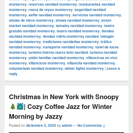
monterrey
,
reservas navidad monterrey
,
restaurantes navidad
monterrey
,
rosca de reyes monterrey
,
seguridad navidad
monterrey
,
selfie navidad monterrey
,
servicios navidad monterrey
,
shows de nieve monterrey
,
shows navidad monterrey
,
street
market navidad monterrey
,
tamales navidad monterrey
,
teatro
gratuito navidad monterrey
,
teatro navidad monterrey
,
tiendas
navidad monterrey
,
tiendas vidrio monterrey navidad
,
tobogán
navidad monterrey
,
tradiciones navideñas monterrey
,
tráfico
navidad monterrey
,
transporte navidad monterrey
,
túnel de luces
monterrey
,
turismo interno nuevo león navidad
,
turismo navidad
monterrey
,
unión familiar navidad monterrey
,
villancicos en vivo
monterrey
,
villancicos monterrey
,
villancita navidad monterrey
,
voluntariado navidad monterrey
,
winter lights monterrey
|
Leave a
reply
Christmas in New York with Snoopy
| Cozy Coffee Jazz for Winter
Morning by Jazzy
Posted on
diciembre 2, 2025
by
admin
—
No Comments ↓