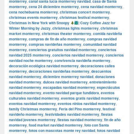
monterrey
,
canal santa lucía monterrey navidad
,
casa de Santa
monterrey
,
cena 24 diciembre monterrey
,
cena navidad monterrey
,
cena nochebuena monterrey
,
christmas concert monterrey
,
christmas events monterrey
,
christmas festival monterrey
,
Christmas in New York with Snoopy
| Cozy Coffee Jazz for
Winter Morning by Jazzy
,
christmas lights monterrey
,
christmas
market monterrey
,
christmas theater monterrey
,
comida navideña
monterrey
,
compras de fin de año monterrey
,
compras navidad
monterrey
,
compras navideñas monterrey
,
comunidad navidad
monterrey
,
conciertos gratuitos navidad monterrey
,
conciertos
navidad 2025 monterrey
,
conciertos navidad monterrey
,
conciertos
navidad noche monterrey
,
convivencia navideña monterrey
,
decoración ecológica navidad monterrey
,
decoraciones calles
monterrey
,
decoraciones navideñas monterrey
,
descuentos
navidad monterrey
,
diciembre monterrey navidad
,
donaciones
navidad monterrey
,
dulces navidad monterrey
,
entretenimiento
navidad monterrey
,
escapadas navidad monterrey
,
espectáculos
navidad monterrey
,
evento navidad parque fundidora
,
eventos
culturales navidad monterrey
,
eventos gratis navidad monterrey
,
eventos navidad monterrey
,
eventos ninios navidad monterrey
,
family Christmas monterrey
,
Feria del Pino monterrey
,
festival
navideño monterrey
,
festividades navidad monterrey
,
fiestas
navidad jovenes monterrey
,
fiestas navidad monterrey
,
fin de año
monterrey
,
food market navidad monterrey
,
foto con Santa
monterrey
,
fotos con mascotas monte rey navidad
,
fotos navidad