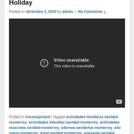
Holiday
Posted on
diciembre 2, 2025
by
admin
—
No Comments ↓
Posted in
Uncategorized
|
Tagged
actividades familiares navidad
monterrey
,
actividades infantiles navidad monterrey
,
actividades
mascotas navidad monterrey
,
adornos navideños monterrey
,
año
nuevo monterrey
,
árbol navidad monterrey
,
artesanía navidad