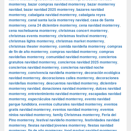
monterrey
,
bazar compras navidad monterrey
,
bazar monterrey
navidad
,
bazar navidad 2025 monterrey
,
bazares navidad
monterrey
,
cabalgata navidad monterrey
,
cabalgata reyes
monterrey
,
canal santa lucía monterrey navidad
,
casa de Santa
monterrey
,
cena 24 diciembre monterrey
,
cena navidad monterrey
,
cena nochebuena monterrey
,
christmas concert monterrey
,
christmas events monterrey
,
christmas festival monterrey
,
christmas lights monterrey
,
christmas market monterrey
,
christmas theater monterrey
,
comida navideña monterrey
,
compras
de fin de año monterrey
,
compras navidad monterrey
,
compras
navideñas monterrey
,
comunidad navidad monterrey
,
conciertos
gratuitos navidad monterrey
,
conciertos navidad 2025 monterrey
,
conciertos navidad monterrey
,
conciertos navidad noche
monterrey
,
convivencia navideña monterrey
,
decoración ecológica
navidad monterrey
,
decoraciones calles monterrey
,
decoraciones
navideñas monterrey
,
descuentos navidad monterrey
,
diciembre
monterrey navidad
,
donaciones navidad monterrey
,
dulces navidad
monterrey
,
entretenimiento navidad monterrey
,
escapadas navidad
monterrey
,
espectáculos navidad monterrey
,
evento navidad
parque fundidora
,
eventos culturales navidad monterrey
,
eventos
gratis navidad monterrey
,
eventos navidad monterrey
,
eventos
ninios navidad monterrey
,
family Christmas monterrey
,
Feria del
Pino monterrey
,
festival navideño monterrey
,
festividades navidad
monterrey
,
fiestas navidad jovenes monterrey
,
fiestas navidad
monterrey
,
fin de año monterrey
,
food market navidad monterrey
,