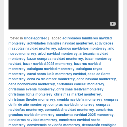
Posted in
Uncategorized
|
Tagged
actividades familiares navidad
monterrey
,
actividades infantiles navidad monterrey
,
actividades
mascotas navidad monterrey
,
adornos navideños monterrey
,
año
nuevo monterrey
,
árbol navidad monterrey
,
artesanía navidad
monterrey
,
bazar compras navidad monterrey
,
bazar monterrey
navidad
,
bazar navidad 2025 monterrey
,
bazares navidad
monterrey
,
cabalgata navidad monterrey
,
cabalgata reyes
monterrey
,
canal santa lucía monterrey navidad
,
casa de Santa
monterrey
,
cena 24 diciembre monterrey
,
cena navidad monterrey
,
cena nochebuena monterrey
,
christmas concert monterrey
,
christmas events monterrey
,
christmas festival monterrey
,
christmas lights monterrey
,
christmas market monterrey
,
christmas theater monterrey
,
comida navideña monterrey
,
compras
de fin de año monterrey
,
compras navidad monterrey
,
compras
navideñas monterrey
,
comunidad navidad monterrey
,
conciertos
gratuitos navidad monterrey
,
conciertos navidad 2025 monterrey
,
conciertos navidad monterrey
,
conciertos navidad noche
monterrey
,
convivencia navideña monterrey
,
decoración ecológica