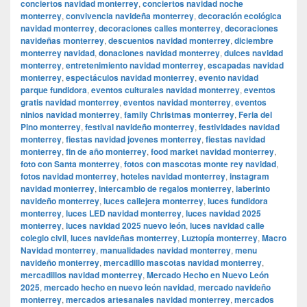
conciertos navidad monterrey
,
conciertos navidad noche
monterrey
,
convivencia navideña monterrey
,
decoración ecológica
navidad monterrey
,
decoraciones calles monterrey
,
decoraciones
navideñas monterrey
,
descuentos navidad monterrey
,
diciembre
monterrey navidad
,
donaciones navidad monterrey
,
dulces navidad
monterrey
,
entretenimiento navidad monterrey
,
escapadas navidad
monterrey
,
espectáculos navidad monterrey
,
evento navidad
parque fundidora
,
eventos culturales navidad monterrey
,
eventos
gratis navidad monterrey
,
eventos navidad monterrey
,
eventos
ninios navidad monterrey
,
family Christmas monterrey
,
Feria del
Pino monterrey
,
festival navideño monterrey
,
festividades navidad
monterrey
,
fiestas navidad jovenes monterrey
,
fiestas navidad
monterrey
,
fin de año monterrey
,
food market navidad monterrey
,
foto con Santa monterrey
,
fotos con mascotas monte rey navidad
,
fotos navidad monterrey
,
hoteles navidad monterrey
,
instagram
navidad monterrey
,
intercambio de regalos monterrey
,
laberinto
navideño monterrey
,
luces callejera monterrey
,
luces fundidora
monterrey
,
luces LED navidad monterrey
,
luces navidad 2025
monterrey
,
luces navidad 2025 nuevo león
,
luces navidad calle
colegio civil
,
luces navideñas monterrey
,
Luztopía monterrey
,
Macro
Navidad monterrey
,
manualidades navidad monterrey
,
menu
navideño monterrey
,
mercadillo mascotas navidad monterrey
,
mercadillos navidad monterrey
,
Mercado Hecho en Nuevo León
2025
,
mercado hecho en nuevo león navidad
,
mercado navideño
monterrey
,
mercados artesanales navidad monterrey
,
mercados