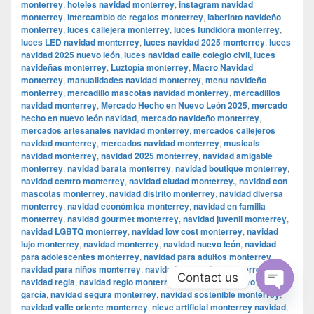
monterrey
,
hoteles navidad monterrey
,
instagram navidad
monterrey
,
intercambio de regalos monterrey
,
laberinto navideño
monterrey
,
luces callejera monterrey
,
luces fundidora monterrey
,
luces LED navidad monterrey
,
luces navidad 2025 monterrey
,
luces
navidad 2025 nuevo león
,
luces navidad calle colegio civil
,
luces
navideñas monterrey
,
Luztopía monterrey
,
Macro Navidad
monterrey
,
manualidades navidad monterrey
,
menu navideño
monterrey
,
mercadillo mascotas navidad monterrey
,
mercadillos
navidad monterrey
,
Mercado Hecho en Nuevo León 2025
,
mercado
hecho en nuevo león navidad
,
mercado navideño monterrey
,
mercados artesanales navidad monterrey
,
mercados callejeros
navidad monterrey
,
mercados navidad monterrey
,
musicals
navidad monterrey
,
navidad 2025 monterrey
,
navidad amigable
monterrey
,
navidad barata monterrey
,
navidad boutique monterrey
,
navidad centro monterrey
,
navidad ciudad monterrey.
,
navidad con
mascotas monterrey
,
navidad distrito monterrey
,
navidad diversa
monterrey
,
navidad económica monterrey
,
navidad en familia
monterrey
,
navidad gourmet monterrey
,
navidad juvenil monterrey
,
navidad LGBTQ monterrey
,
navidad low cost monterrey
,
navidad
lujo monterrey
,
navidad monterrey
,
navidad nuevo león
,
navidad
para adolescentes monterrey
,
navidad para adultos monterrey
,
navidad para niños monterrey
,
navidad para todos monterrey
,
Contact us
navidad regia
,
navidad regio monterrey
,
navidad san pedro garza
garcía
,
navidad segura monterrey
,
navidad sostenible monterrey
,
Open
navidad valle oriente monterrey
,
nieve artificial monterrey navidad
,