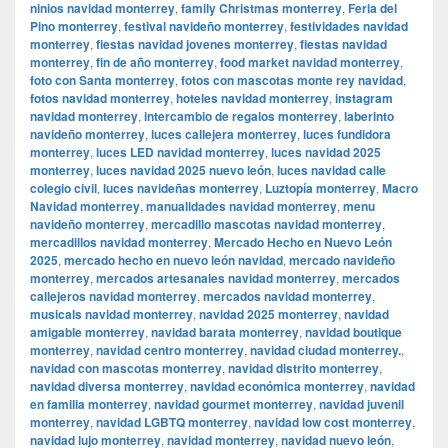
ninios navidad monterrey
,
family Christmas monterrey
,
Feria del
Pino monterrey
,
festival navideño monterrey
,
festividades navidad
monterrey
,
fiestas navidad jovenes monterrey
,
fiestas navidad
monterrey
,
fin de año monterrey
,
food market navidad monterrey
,
foto con Santa monterrey
,
fotos con mascotas monte rey navidad
,
fotos navidad monterrey
,
hoteles navidad monterrey
,
instagram
navidad monterrey
,
intercambio de regalos monterrey
,
laberinto
navideño monterrey
,
luces callejera monterrey
,
luces fundidora
monterrey
,
luces LED navidad monterrey
,
luces navidad 2025
monterrey
,
luces navidad 2025 nuevo león
,
luces navidad calle
colegio civil
,
luces navideñas monterrey
,
Luztopía monterrey
,
Macro
Navidad monterrey
,
manualidades navidad monterrey
,
menu
navideño monterrey
,
mercadillo mascotas navidad monterrey
,
mercadillos navidad monterrey
,
Mercado Hecho en Nuevo León
2025
,
mercado hecho en nuevo león navidad
,
mercado navideño
monterrey
,
mercados artesanales navidad monterrey
,
mercados
callejeros navidad monterrey
,
mercados navidad monterrey
,
musicals navidad monterrey
,
navidad 2025 monterrey
,
navidad
amigable monterrey
,
navidad barata monterrey
,
navidad boutique
monterrey
,
navidad centro monterrey
,
navidad ciudad monterrey.
,
navidad con mascotas monterrey
,
navidad distrito monterrey
,
navidad diversa monterrey
,
navidad económica monterrey
,
navidad
en familia monterrey
,
navidad gourmet monterrey
,
navidad juvenil
monterrey
,
navidad LGBTQ monterrey
,
navidad low cost monterrey
,
navidad lujo monterrey
,
navidad monterrey
,
navidad nuevo león
,