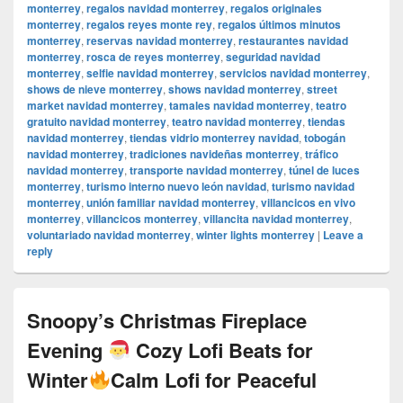
monterrey
,
regalos navidad monterrey
,
regalos originales
monterrey
,
regalos reyes monte rey
,
regalos últimos minutos
monterrey
,
reservas navidad monterrey
,
restaurantes navidad
monterrey
,
rosca de reyes monterrey
,
seguridad navidad
monterrey
,
selfie navidad monterrey
,
servicios navidad monterrey
,
shows de nieve monterrey
,
shows navidad monterrey
,
street
market navidad monterrey
,
tamales navidad monterrey
,
teatro
gratuito navidad monterrey
,
teatro navidad monterrey
,
tiendas
navidad monterrey
,
tiendas vidrio monterrey navidad
,
tobogán
navidad monterrey
,
tradiciones navideñas monterrey
,
tráfico
navidad monterrey
,
transporte navidad monterrey
,
túnel de luces
monterrey
,
turismo interno nuevo león navidad
,
turismo navidad
monterrey
,
unión familiar navidad monterrey
,
villancicos en vivo
monterrey
,
villancicos monterrey
,
villancita navidad monterrey
,
voluntariado navidad monterrey
,
winter lights monterrey
|
Leave a
reply
Snoopy’s Christmas Fireplace
Evening
Cozy Lofi Beats for
Winter
Calm Lofi for Peaceful