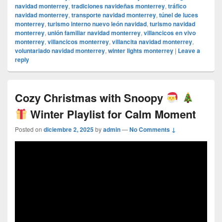
navidad monterrey
,
tradiciones navideñas monterrey
,
tráfico
navidad monterrey
,
transporte navidad monterrey
,
túnel de luces
monterrey
,
turismo interno nuevo león navidad
,
turismo navidad
monterrey
,
unión familiar navidad monterrey
,
villancicos en vivo
monterrey
,
villancicos monterrey
,
villancita navidad monterrey
,
voluntariado navidad monterrey
,
winter lights monterrey
|
Leave a
reply
Cozy Christmas with Snoopy
Winter Playlist for Calm Moment
Posted on
diciembre 2, 2025
by
admin
—
No Comments ↓