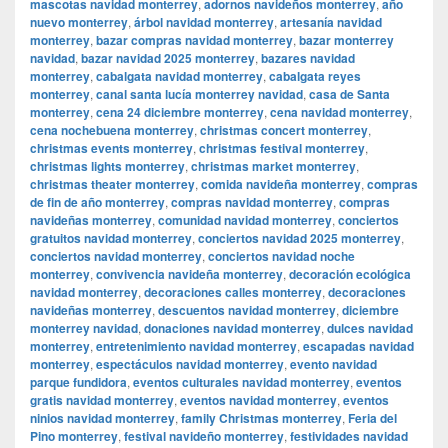
mascotas navidad monterrey
,
adornos navideños monterrey
,
año
nuevo monterrey
,
árbol navidad monterrey
,
artesanía navidad
monterrey
,
bazar compras navidad monterrey
,
bazar monterrey
navidad
,
bazar navidad 2025 monterrey
,
bazares navidad
monterrey
,
cabalgata navidad monterrey
,
cabalgata reyes
monterrey
,
canal santa lucía monterrey navidad
,
casa de Santa
monterrey
,
cena 24 diciembre monterrey
,
cena navidad monterrey
,
cena nochebuena monterrey
,
christmas concert monterrey
,
christmas events monterrey
,
christmas festival monterrey
,
christmas lights monterrey
,
christmas market monterrey
,
christmas theater monterrey
,
comida navideña monterrey
,
compras
de fin de año monterrey
,
compras navidad monterrey
,
compras
navideñas monterrey
,
comunidad navidad monterrey
,
conciertos
gratuitos navidad monterrey
,
conciertos navidad 2025 monterrey
,
conciertos navidad monterrey
,
conciertos navidad noche
monterrey
,
convivencia navideña monterrey
,
decoración ecológica
navidad monterrey
,
decoraciones calles monterrey
,
decoraciones
navideñas monterrey
,
descuentos navidad monterrey
,
diciembre
monterrey navidad
,
donaciones navidad monterrey
,
dulces navidad
monterrey
,
entretenimiento navidad monterrey
,
escapadas navidad
monterrey
,
espectáculos navidad monterrey
,
evento navidad
parque fundidora
,
eventos culturales navidad monterrey
,
eventos
gratis navidad monterrey
,
eventos navidad monterrey
,
eventos
ninios navidad monterrey
,
family Christmas monterrey
,
Feria del
Pino monterrey
,
festival navideño monterrey
,
festividades navidad