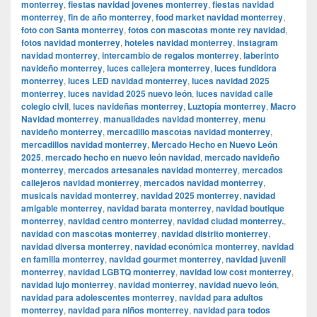
monterrey
,
fiestas navidad jovenes monterrey
,
fiestas navidad
monterrey
,
fin de año monterrey
,
food market navidad monterrey
,
foto con Santa monterrey
,
fotos con mascotas monte rey navidad
,
fotos navidad monterrey
,
hoteles navidad monterrey
,
instagram
navidad monterrey
,
intercambio de regalos monterrey
,
laberinto
navideño monterrey
,
luces callejera monterrey
,
luces fundidora
monterrey
,
luces LED navidad monterrey
,
luces navidad 2025
monterrey
,
luces navidad 2025 nuevo león
,
luces navidad calle
colegio civil
,
luces navideñas monterrey
,
Luztopía monterrey
,
Macro
Navidad monterrey
,
manualidades navidad monterrey
,
menu
navideño monterrey
,
mercadillo mascotas navidad monterrey
,
mercadillos navidad monterrey
,
Mercado Hecho en Nuevo León
2025
,
mercado hecho en nuevo león navidad
,
mercado navideño
monterrey
,
mercados artesanales navidad monterrey
,
mercados
callejeros navidad monterrey
,
mercados navidad monterrey
,
musicals navidad monterrey
,
navidad 2025 monterrey
,
navidad
amigable monterrey
,
navidad barata monterrey
,
navidad boutique
monterrey
,
navidad centro monterrey
,
navidad ciudad monterrey.
,
navidad con mascotas monterrey
,
navidad distrito monterrey
,
navidad diversa monterrey
,
navidad económica monterrey
,
navidad
en familia monterrey
,
navidad gourmet monterrey
,
navidad juvenil
monterrey
,
navidad LGBTQ monterrey
,
navidad low cost monterrey
,
navidad lujo monterrey
,
navidad monterrey
,
navidad nuevo león
,
navidad para adolescentes monterrey
,
navidad para adultos
monterrey
,
navidad para niños monterrey
,
navidad para todos