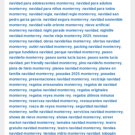
navidad para adolescentes monterrey
,
navidad para adultos
monterrey
,
navidad para niños monterrey
,
navidad para todos
monterrey
,
navidad regia
,
navidad regio monterrey
,
navidad san
pedro garza garcía
,
navidad segura monterrey
,
navidad sostenible
monterrey
,
navidad valle oriente monterrey
,
nieve artificial
monterrey navidad
,
night parade monterrey navidad
,
nightlife
navidad monterrey
,
noche vieja monterrey 2025
,
novenas
monterrey navidad
,
obras navideñas monterrey
,
ofertas navidad
monterrey
,
outlet navidad monterrey
,
packing navidad monterrey
,
parque fundidora navidad
,
parque navidad monterrey
,
paseo
navideño monterrey
,
paseo santa lucia luces
,
paseo santa lucía
navidad
,
pet friendly navidad monterrey
,
pino navideño monterrey
,
pista de hielo monterrey
,
planea navidad monterrey
,
planes en
familia navidad monterrey
,
posadas 2025 monterrey
,
posadas
monterrey
,
presentaciones navidad monterrey
,
reciclaje navidad
monterrey
,
regalos artesanales monterrey
,
regalos de navidad
monterrey
,
regalos navidad monterrey
,
regalos originales
monterrey
,
regalos reyes monte rey
,
regalos últimos minutos
monterrey
,
reservas navidad monterrey
,
restaurantes navidad
monterrey
,
rosca de reyes monterrey
,
seguridad navidad
monterrey
,
selfie navidad monterrey
,
servicios navidad monterrey
,
shows de nieve monterrey
,
shows navidad monterrey
,
street
market navidad monterrey
,
tamales navidad monterrey
,
teatro
gratuito navidad monterrey
,
teatro navidad monterrey
,
tiendas
navidad monterrey
,
tiendas vidrio monterrey navidad
,
tobogán