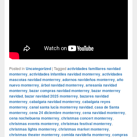
Posted in
Uncategorized
|
Tagged
actividades familiares navidad
monterrey
,
actividades infantiles navidad monterrey
,
actividades
mascotas navidad monterrey
,
adornos navideños monterrey
,
año
nuevo monterrey
,
árbol navidad monterrey
,
artesanía navidad
monterrey
,
bazar compras navidad monterrey
,
bazar monterrey
navidad
,
bazar navidad 2025 monterrey
,
bazares navidad
monterrey
,
cabalgata navidad monterrey
,
cabalgata reyes
monterrey
,
canal santa lucía monterrey navidad
,
casa de Santa
monterrey
,
cena 24 diciembre monterrey
,
cena navidad monterrey
,
cena nochebuena monterrey
,
christmas concert monterrey
,
christmas events monterrey
,
christmas festival monterrey
,
christmas lights monterrey
,
christmas market monterrey
,
christmas theater monterrey
,
comida navideña monterrey
,
compras