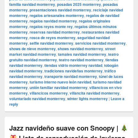
familia navidad monterrey
,
posadas 2025 monterrey
,
posadas
monterrey
,
presentaciones navidad monterrey
,
reciclaje navidad
monterrey
,
regalos artesanales monterrey
,
regalos de navidad
monterrey
,
regalos navidad monterrey
,
regalos originales
monterrey
,
regalos reyes monte rey
,
regalos últimos minutos
monterrey
,
reservas navidad monterrey
,
restaurantes navidad
monterrey
,
rosca de reyes monterrey
,
seguridad navidad
monterrey
,
selfie navidad monterrey
,
servicios navidad monterrey
,
shows de nieve monterrey
,
shows navidad monterrey
,
street
market navidad monterrey
,
tamales navidad monterrey
,
teatro
gratuito navidad monterrey
,
teatro navidad monterrey
,
tiendas
navidad monterrey
,
tiendas vidrio monterrey navidad
,
tobogán
navidad monterrey
,
tradiciones navideñas monterrey
,
tráfico
navidad monterrey
,
transporte navidad monterrey
,
túnel de luces
monterrey
,
turismo interno nuevo león navidad
,
turismo navidad
monterrey
,
unión familiar navidad monterrey
,
villancicos en vivo
monterrey
,
villancicos monterrey
,
villancita navidad monterrey
,
voluntariado navidad monterrey
,
winter lights monterrey
|
Leave a
reply
Jazz navideño suave con Snoopy |
Lista de reproducción de invierno