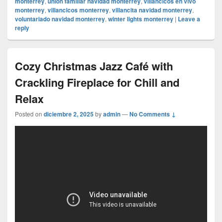
monterrey
,
unión familiar navidad monterrey
,
villancicos en vivo
monterrey
,
villancicos monterrey
,
villancita navidad monterrey
,
voluntariado navidad monterrey
,
winter lights monterrey
|
Leave a
reply
Cozy Christmas Jazz Café with
Crackling Fireplace for Chill and
Relax
Posted on
diciembre 2, 2025
by
admin
—
No Comments ↓