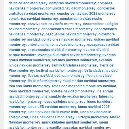
de fin de año monterrey
,
compras navidad monterrey
,
compras
navideñas monterrey
,
comunidad navidad monterrey
,
conciertos
gratuitos navidad monterrey
,
conciertos navidad 2025 monterrey
,
conciertos navidad monterrey
,
conciertos navidad noche
monterrey
,
convivencia navideña monterrey
,
decoración ecológica
navidad monterrey
,
decoraciones calles monterrey
,
decoraciones
navideñas monterrey
,
descuentos navidad monterrey
,
diciembre
monterrey navidad
,
donaciones navidad monterrey
,
dulces navidad
monterrey
,
entretenimiento navidad monterrey
,
escapadas navidad
monterrey
,
espectáculos navidad monterrey
,
evento navidad
parque fundidora
,
eventos culturales navidad monterrey
,
eventos
gratis navidad monterrey
,
eventos navidad monterrey
,
eventos
ninios navidad monterrey
,
family Christmas monterrey
,
Feria del
Pino monterrey
,
festival navideño monterrey
,
festividades navidad
monterrey
,
fiestas navidad jovenes monterrey
,
fiestas navidad
monterrey
,
fin de año monterrey
,
food market navidad monterrey
,
foto con Santa monterrey
,
fotos con mascotas monte rey navidad
,
fotos navidad monterrey
,
hoteles navidad monterrey
,
instagram
navidad monterrey
,
intercambio de regalos monterrey
,
laberinto
navideño monterrey
,
luces callejera monterrey
,
luces fundidora
monterrey
,
luces LED navidad monterrey
,
luces navidad 2025
monterrey
,
luces navidad 2025 nuevo león
,
luces navidad calle
colegio civil
,
luces navideñas monterrey
,
Luztopía monterrey
,
Macro
Navidad monterrey
,
manualidades navidad monterrey
,
menu
navideño monterrey
,
mercadillo mascotas navidad monterrey
,