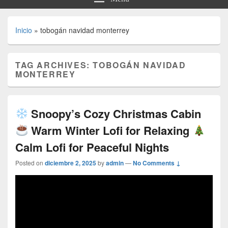
Inicio
»
tobogán navidad monterrey
TAG ARCHIVES:
TOBOGÁN NAVIDAD
MONTERREY
Snoopy’s Cozy Christmas Cabin
Warm Winter Lofi for Relaxing
Calm Lofi for Peaceful Nights
Posted on
diciembre 2, 2025
by
admin
—
No Comments ↓