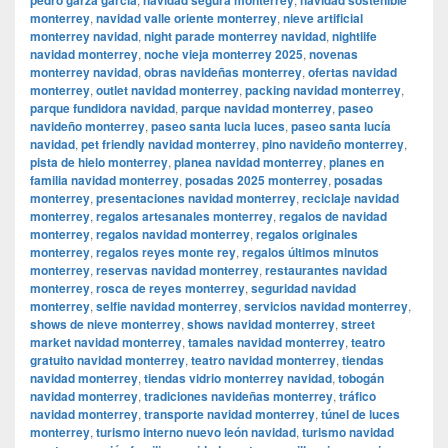
monterrey
,
navidad valle oriente monterrey
,
nieve artificial
monterrey navidad
,
night parade monterrey navidad
,
nightlife
navidad monterrey
,
noche vieja monterrey 2025
,
novenas
monterrey navidad
,
obras navideñas monterrey
,
ofertas navidad
monterrey
,
outlet navidad monterrey
,
packing navidad monterrey
,
parque fundidora navidad
,
parque navidad monterrey
,
paseo
navideño monterrey
,
paseo santa lucia luces
,
paseo santa lucía
navidad
,
pet friendly navidad monterrey
,
pino navideño monterrey
,
pista de hielo monterrey
,
planea navidad monterrey
,
planes en
familia navidad monterrey
,
posadas 2025 monterrey
,
posadas
monterrey
,
presentaciones navidad monterrey
,
reciclaje navidad
monterrey
,
regalos artesanales monterrey
,
regalos de navidad
monterrey
,
regalos navidad monterrey
,
regalos originales
monterrey
,
regalos reyes monte rey
,
regalos últimos minutos
monterrey
,
reservas navidad monterrey
,
restaurantes navidad
monterrey
,
rosca de reyes monterrey
,
seguridad navidad
monterrey
,
selfie navidad monterrey
,
servicios navidad monterrey
,
shows de nieve monterrey
,
shows navidad monterrey
,
street
market navidad monterrey
,
tamales navidad monterrey
,
teatro
gratuito navidad monterrey
,
teatro navidad monterrey
,
tiendas
navidad monterrey
,
tiendas vidrio monterrey navidad
,
tobogán
navidad monterrey
,
tradiciones navideñas monterrey
,
tráfico
navidad monterrey
,
transporte navidad monterrey
,
túnel de luces
monterrey
,
turismo interno nuevo león navidad
,
turismo navidad