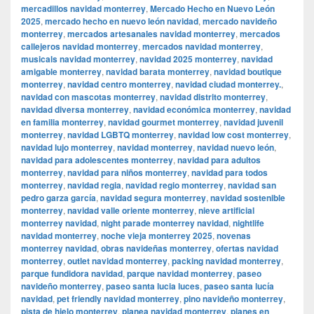
mercadillos navidad monterrey
,
Mercado Hecho en Nuevo León
2025
,
mercado hecho en nuevo león navidad
,
mercado navideño
monterrey
,
mercados artesanales navidad monterrey
,
mercados
callejeros navidad monterrey
,
mercados navidad monterrey
,
musicals navidad monterrey
,
navidad 2025 monterrey
,
navidad
amigable monterrey
,
navidad barata monterrey
,
navidad boutique
monterrey
,
navidad centro monterrey
,
navidad ciudad monterrey.
,
navidad con mascotas monterrey
,
navidad distrito monterrey
,
navidad diversa monterrey
,
navidad económica monterrey
,
navidad
en familia monterrey
,
navidad gourmet monterrey
,
navidad juvenil
monterrey
,
navidad LGBTQ monterrey
,
navidad low cost monterrey
,
navidad lujo monterrey
,
navidad monterrey
,
navidad nuevo león
,
navidad para adolescentes monterrey
,
navidad para adultos
monterrey
,
navidad para niños monterrey
,
navidad para todos
monterrey
,
navidad regia
,
navidad regio monterrey
,
navidad san
pedro garza garcía
,
navidad segura monterrey
,
navidad sostenible
monterrey
,
navidad valle oriente monterrey
,
nieve artificial
monterrey navidad
,
night parade monterrey navidad
,
nightlife
navidad monterrey
,
noche vieja monterrey 2025
,
novenas
monterrey navidad
,
obras navideñas monterrey
,
ofertas navidad
monterrey
,
outlet navidad monterrey
,
packing navidad monterrey
,
parque fundidora navidad
,
parque navidad monterrey
,
paseo
navideño monterrey
,
paseo santa lucia luces
,
paseo santa lucía
navidad
,
pet friendly navidad monterrey
,
pino navideño monterrey
,
pista de hielo monterrey
,
planea navidad monterrey
,
planes en