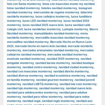
foto con Santa monterrey
,
fotos con mascotas monte rey navidad
,
fotos navidad monterrey
,
hoteles navidad monterrey
,
instagram
navidad monterrey
,
intercambio de regalos monterrey
,
laberinto
navideño monterrey
,
luces callejera monterrey
,
luces fundidora
monterrey
,
luces LED navidad monterrey
,
luces navidad 2025
monterrey
,
luces navidad 2025 nuevo león
,
luces navidad calle
colegio civil
,
luces navideñas monterrey
,
Luztopía monterrey
,
Macro
Navidad monterrey
,
manualidades navidad monterrey
,
menu
navideño monterrey
,
mercadillo mascotas navidad monterrey
,
mercadillos navidad monterrey
,
Mercado Hecho en Nuevo León
2025
,
mercado hecho en nuevo león navidad
,
mercado navideño
monterrey
,
mercados artesanales navidad monterrey
,
mercados
callejeros navidad monterrey
,
mercados navidad monterrey
,
musicals navidad monterrey
,
navidad 2025 monterrey
,
navidad
amigable monterrey
,
navidad barata monterrey
,
navidad boutique
monterrey
,
navidad centro monterrey
,
navidad ciudad monterrey.
,
navidad con mascotas monterrey
,
navidad distrito monterrey
,
navidad diversa monterrey
,
navidad económica monterrey
,
navidad
en familia monterrey
,
navidad gourmet monterrey
,
navidad juvenil
monterrey
,
navidad LGBTQ monterrey
,
navidad low cost monterrey
,
navidad lujo monterrey
,
navidad monterrey
,
navidad nuevo león
,
navidad para adolescentes monterrey
,
navidad para adultos
monterrey
,
navidad para niños monterrey
,
navidad para todos
monterrey
,
navidad regia
,
navidad regio monterrey
,
navidad san
pedro garza garcía
,
navidad segura monterrey
,
navidad sostenible