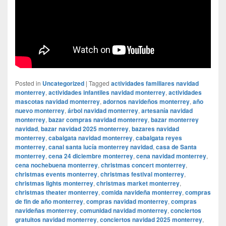
Posted in
Uncategorized
|
Tagged
actividades familiares navidad
monterrey
,
actividades infantiles navidad monterrey
,
actividades
mascotas navidad monterrey
,
adornos navideños monterrey
,
año
nuevo monterrey
,
árbol navidad monterrey
,
artesanía navidad
monterrey
,
bazar compras navidad monterrey
,
bazar monterrey
navidad
,
bazar navidad 2025 monterrey
,
bazares navidad
monterrey
,
cabalgata navidad monterrey
,
cabalgata reyes
monterrey
,
canal santa lucía monterrey navidad
,
casa de Santa
monterrey
,
cena 24 diciembre monterrey
,
cena navidad monterrey
,
cena nochebuena monterrey
,
christmas concert monterrey
,
christmas events monterrey
,
christmas festival monterrey
,
christmas lights monterrey
,
christmas market monterrey
,
christmas theater monterrey
,
comida navideña monterrey
,
compras
de fin de año monterrey
,
compras navidad monterrey
,
compras
navideñas monterrey
,
comunidad navidad monterrey
,
conciertos
gratuitos navidad monterrey
,
conciertos navidad 2025 monterrey
,