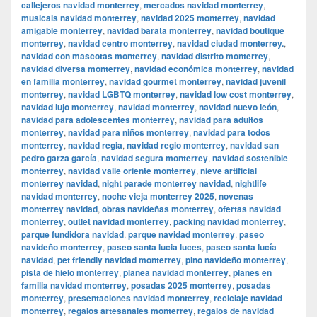
callejeros navidad monterrey
,
mercados navidad monterrey
,
musicals navidad monterrey
,
navidad 2025 monterrey
,
navidad
amigable monterrey
,
navidad barata monterrey
,
navidad boutique
monterrey
,
navidad centro monterrey
,
navidad ciudad monterrey.
,
navidad con mascotas monterrey
,
navidad distrito monterrey
,
navidad diversa monterrey
,
navidad económica monterrey
,
navidad
en familia monterrey
,
navidad gourmet monterrey
,
navidad juvenil
monterrey
,
navidad LGBTQ monterrey
,
navidad low cost monterrey
,
navidad lujo monterrey
,
navidad monterrey
,
navidad nuevo león
,
navidad para adolescentes monterrey
,
navidad para adultos
monterrey
,
navidad para niños monterrey
,
navidad para todos
monterrey
,
navidad regia
,
navidad regio monterrey
,
navidad san
pedro garza garcía
,
navidad segura monterrey
,
navidad sostenible
monterrey
,
navidad valle oriente monterrey
,
nieve artificial
monterrey navidad
,
night parade monterrey navidad
,
nightlife
navidad monterrey
,
noche vieja monterrey 2025
,
novenas
monterrey navidad
,
obras navideñas monterrey
,
ofertas navidad
monterrey
,
outlet navidad monterrey
,
packing navidad monterrey
,
parque fundidora navidad
,
parque navidad monterrey
,
paseo
navideño monterrey
,
paseo santa lucia luces
,
paseo santa lucía
navidad
,
pet friendly navidad monterrey
,
pino navideño monterrey
,
pista de hielo monterrey
,
planea navidad monterrey
,
planes en
familia navidad monterrey
,
posadas 2025 monterrey
,
posadas
monterrey
,
presentaciones navidad monterrey
,
reciclaje navidad
monterrey
,
regalos artesanales monterrey
,
regalos de navidad