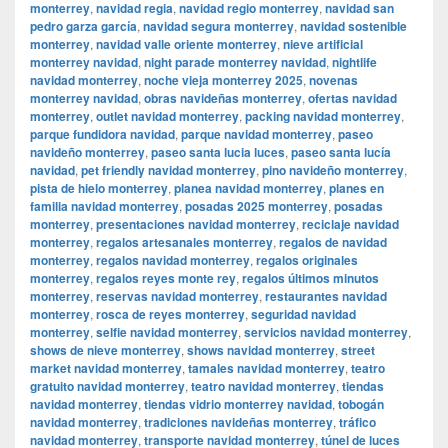
monterrey
,
navidad regia
,
navidad regio monterrey
,
navidad san
pedro garza garcía
,
navidad segura monterrey
,
navidad sostenible
monterrey
,
navidad valle oriente monterrey
,
nieve artificial
monterrey navidad
,
night parade monterrey navidad
,
nightlife
navidad monterrey
,
noche vieja monterrey 2025
,
novenas
monterrey navidad
,
obras navideñas monterrey
,
ofertas navidad
monterrey
,
outlet navidad monterrey
,
packing navidad monterrey
,
parque fundidora navidad
,
parque navidad monterrey
,
paseo
navideño monterrey
,
paseo santa lucia luces
,
paseo santa lucía
navidad
,
pet friendly navidad monterrey
,
pino navideño monterrey
,
pista de hielo monterrey
,
planea navidad monterrey
,
planes en
familia navidad monterrey
,
posadas 2025 monterrey
,
posadas
monterrey
,
presentaciones navidad monterrey
,
reciclaje navidad
monterrey
,
regalos artesanales monterrey
,
regalos de navidad
monterrey
,
regalos navidad monterrey
,
regalos originales
monterrey
,
regalos reyes monte rey
,
regalos últimos minutos
monterrey
,
reservas navidad monterrey
,
restaurantes navidad
monterrey
,
rosca de reyes monterrey
,
seguridad navidad
monterrey
,
selfie navidad monterrey
,
servicios navidad monterrey
,
shows de nieve monterrey
,
shows navidad monterrey
,
street
market navidad monterrey
,
tamales navidad monterrey
,
teatro
gratuito navidad monterrey
,
teatro navidad monterrey
,
tiendas
navidad monterrey
,
tiendas vidrio monterrey navidad
,
tobogán
navidad monterrey
,
tradiciones navideñas monterrey
,
tráfico
navidad monterrey
,
transporte navidad monterrey
,
túnel de luces