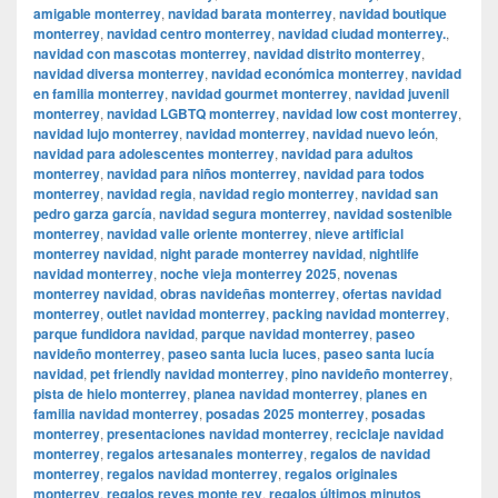
amigable monterrey
,
navidad barata monterrey
,
navidad boutique
monterrey
,
navidad centro monterrey
,
navidad ciudad monterrey.
,
navidad con mascotas monterrey
,
navidad distrito monterrey
,
navidad diversa monterrey
,
navidad económica monterrey
,
navidad
en familia monterrey
,
navidad gourmet monterrey
,
navidad juvenil
monterrey
,
navidad LGBTQ monterrey
,
navidad low cost monterrey
,
navidad lujo monterrey
,
navidad monterrey
,
navidad nuevo león
,
navidad para adolescentes monterrey
,
navidad para adultos
monterrey
,
navidad para niños monterrey
,
navidad para todos
monterrey
,
navidad regia
,
navidad regio monterrey
,
navidad san
pedro garza garcía
,
navidad segura monterrey
,
navidad sostenible
monterrey
,
navidad valle oriente monterrey
,
nieve artificial
monterrey navidad
,
night parade monterrey navidad
,
nightlife
navidad monterrey
,
noche vieja monterrey 2025
,
novenas
monterrey navidad
,
obras navideñas monterrey
,
ofertas navidad
monterrey
,
outlet navidad monterrey
,
packing navidad monterrey
,
parque fundidora navidad
,
parque navidad monterrey
,
paseo
navideño monterrey
,
paseo santa lucia luces
,
paseo santa lucía
navidad
,
pet friendly navidad monterrey
,
pino navideño monterrey
,
pista de hielo monterrey
,
planea navidad monterrey
,
planes en
familia navidad monterrey
,
posadas 2025 monterrey
,
posadas
monterrey
,
presentaciones navidad monterrey
,
reciclaje navidad
monterrey
,
regalos artesanales monterrey
,
regalos de navidad
monterrey
,
regalos navidad monterrey
,
regalos originales
monterrey
,
regalos reyes monte rey
,
regalos últimos minutos