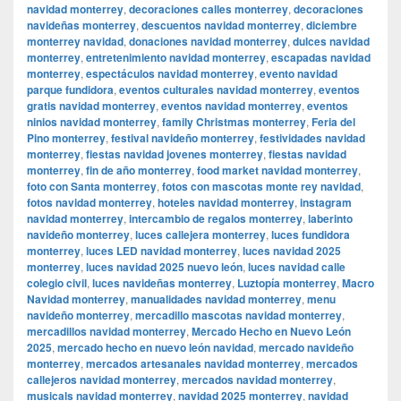
navidad monterrey
,
decoraciones calles monterrey
,
decoraciones
navideñas monterrey
,
descuentos navidad monterrey
,
diciembre
monterrey navidad
,
donaciones navidad monterrey
,
dulces navidad
monterrey
,
entretenimiento navidad monterrey
,
escapadas navidad
monterrey
,
espectáculos navidad monterrey
,
evento navidad
parque fundidora
,
eventos culturales navidad monterrey
,
eventos
gratis navidad monterrey
,
eventos navidad monterrey
,
eventos
ninios navidad monterrey
,
family Christmas monterrey
,
Feria del
Pino monterrey
,
festival navideño monterrey
,
festividades navidad
monterrey
,
fiestas navidad jovenes monterrey
,
fiestas navidad
monterrey
,
fin de año monterrey
,
food market navidad monterrey
,
foto con Santa monterrey
,
fotos con mascotas monte rey navidad
,
fotos navidad monterrey
,
hoteles navidad monterrey
,
instagram
navidad monterrey
,
intercambio de regalos monterrey
,
laberinto
navideño monterrey
,
luces callejera monterrey
,
luces fundidora
monterrey
,
luces LED navidad monterrey
,
luces navidad 2025
monterrey
,
luces navidad 2025 nuevo león
,
luces navidad calle
colegio civil
,
luces navideñas monterrey
,
Luztopía monterrey
,
Macro
Navidad monterrey
,
manualidades navidad monterrey
,
menu
navideño monterrey
,
mercadillo mascotas navidad monterrey
,
mercadillos navidad monterrey
,
Mercado Hecho en Nuevo León
2025
,
mercado hecho en nuevo león navidad
,
mercado navideño
monterrey
,
mercados artesanales navidad monterrey
,
mercados
callejeros navidad monterrey
,
mercados navidad monterrey
,
musicals navidad monterrey
,
navidad 2025 monterrey
,
navidad