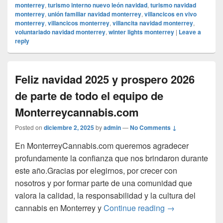
monterrey
,
turismo interno nuevo león navidad
,
turismo navidad
monterrey
,
unión familiar navidad monterrey
,
villancicos en vivo
monterrey
,
villancicos monterrey
,
villancita navidad monterrey
,
voluntariado navidad monterrey
,
winter lights monterrey
|
Leave a
reply
Feliz navidad 2025 y prospero 2026
de parte de todo el equipo de
Monterreycannabis.com
Posted on
diciembre 2, 2025
by
admin
—
No Comments ↓
En MonterreyCannabis.com queremos agradecer
profundamente la confianza que nos brindaron durante
este año.Gracias por elegirnos, por crecer con
nosotros y por formar parte de una comunidad que
valora la calidad, la responsabilidad y la cultura del
Feliz navidad 2
cannabis en Monterrey y
Continue reading
→