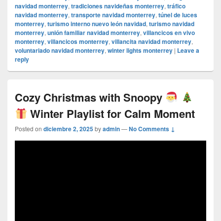
navidad monterrey
,
tradiciones navideñas monterrey
,
tráfico
navidad monterrey
,
transporte navidad monterrey
,
túnel de luces
monterrey
,
turismo interno nuevo león navidad
,
turismo navidad
monterrey
,
unión familiar navidad monterrey
,
villancicos en vivo
monterrey
,
villancicos monterrey
,
villancita navidad monterrey
,
voluntariado navidad monterrey
,
winter lights monterrey
|
Leave a
reply
Cozy Christmas with Snoopy
Winter Playlist for Calm Moment
Posted on
diciembre 2, 2025
by
admin
—
No Comments ↓