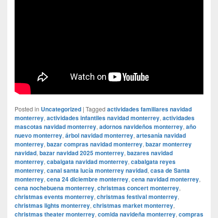
Posted in
Uncategorized
|
Tagged
actividades familiares navidad
monterrey
,
actividades infantiles navidad monterrey
,
actividades
mascotas navidad monterrey
,
adornos navideños monterrey
,
año
nuevo monterrey
,
árbol navidad monterrey
,
artesanía navidad
monterrey
,
bazar compras navidad monterrey
,
bazar monterrey
navidad
,
bazar navidad 2025 monterrey
,
bazares navidad
monterrey
,
cabalgata navidad monterrey
,
cabalgata reyes
monterrey
,
canal santa lucía monterrey navidad
,
casa de Santa
monterrey
,
cena 24 diciembre monterrey
,
cena navidad monterrey
,
cena nochebuena monterrey
,
christmas concert monterrey
,
christmas events monterrey
,
christmas festival monterrey
,
christmas lights monterrey
,
christmas market monterrey
,
christmas theater monterrey
,
comida navideña monterrey
,
compras