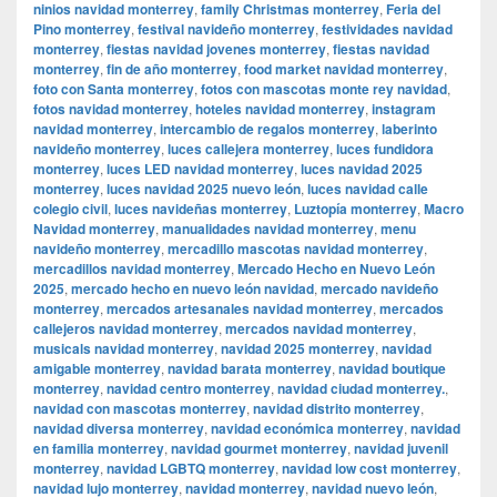
ninios navidad monterrey
,
family Christmas monterrey
,
Feria del
Pino monterrey
,
festival navideño monterrey
,
festividades navidad
monterrey
,
fiestas navidad jovenes monterrey
,
fiestas navidad
monterrey
,
fin de año monterrey
,
food market navidad monterrey
,
foto con Santa monterrey
,
fotos con mascotas monte rey navidad
,
fotos navidad monterrey
,
hoteles navidad monterrey
,
instagram
navidad monterrey
,
intercambio de regalos monterrey
,
laberinto
navideño monterrey
,
luces callejera monterrey
,
luces fundidora
monterrey
,
luces LED navidad monterrey
,
luces navidad 2025
monterrey
,
luces navidad 2025 nuevo león
,
luces navidad calle
colegio civil
,
luces navideñas monterrey
,
Luztopía monterrey
,
Macro
Navidad monterrey
,
manualidades navidad monterrey
,
menu
navideño monterrey
,
mercadillo mascotas navidad monterrey
,
mercadillos navidad monterrey
,
Mercado Hecho en Nuevo León
2025
,
mercado hecho en nuevo león navidad
,
mercado navideño
monterrey
,
mercados artesanales navidad monterrey
,
mercados
callejeros navidad monterrey
,
mercados navidad monterrey
,
musicals navidad monterrey
,
navidad 2025 monterrey
,
navidad
amigable monterrey
,
navidad barata monterrey
,
navidad boutique
monterrey
,
navidad centro monterrey
,
navidad ciudad monterrey.
,
navidad con mascotas monterrey
,
navidad distrito monterrey
,
navidad diversa monterrey
,
navidad económica monterrey
,
navidad
en familia monterrey
,
navidad gourmet monterrey
,
navidad juvenil
monterrey
,
navidad LGBTQ monterrey
,
navidad low cost monterrey
,
navidad lujo monterrey
,
navidad monterrey
,
navidad nuevo león
,