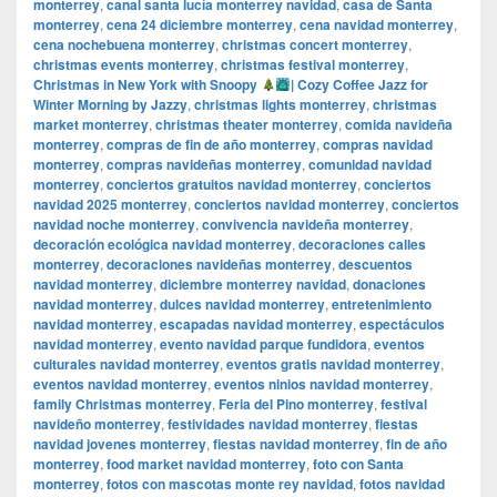
monterrey
,
canal santa lucía monterrey navidad
,
casa de Santa
monterrey
,
cena 24 diciembre monterrey
,
cena navidad monterrey
,
cena nochebuena monterrey
,
christmas concert monterrey
,
christmas events monterrey
,
christmas festival monterrey
,
Christmas in New York with Snoopy
| Cozy Coffee Jazz for
Winter Morning by Jazzy
,
christmas lights monterrey
,
christmas
market monterrey
,
christmas theater monterrey
,
comida navideña
monterrey
,
compras de fin de año monterrey
,
compras navidad
monterrey
,
compras navideñas monterrey
,
comunidad navidad
monterrey
,
conciertos gratuitos navidad monterrey
,
conciertos
navidad 2025 monterrey
,
conciertos navidad monterrey
,
conciertos
navidad noche monterrey
,
convivencia navideña monterrey
,
decoración ecológica navidad monterrey
,
decoraciones calles
monterrey
,
decoraciones navideñas monterrey
,
descuentos
navidad monterrey
,
diciembre monterrey navidad
,
donaciones
navidad monterrey
,
dulces navidad monterrey
,
entretenimiento
navidad monterrey
,
escapadas navidad monterrey
,
espectáculos
navidad monterrey
,
evento navidad parque fundidora
,
eventos
culturales navidad monterrey
,
eventos gratis navidad monterrey
,
eventos navidad monterrey
,
eventos ninios navidad monterrey
,
family Christmas monterrey
,
Feria del Pino monterrey
,
festival
navideño monterrey
,
festividades navidad monterrey
,
fiestas
navidad jovenes monterrey
,
fiestas navidad monterrey
,
fin de año
monterrey
,
food market navidad monterrey
,
foto con Santa
monterrey
,
fotos con mascotas monte rey navidad
,
fotos navidad