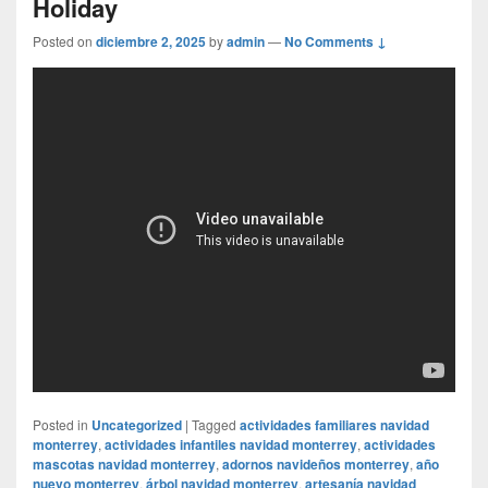
Holiday
Posted on
diciembre 2, 2025
by
admin
—
No Comments ↓
Posted in
Uncategorized
|
Tagged
actividades familiares navidad
monterrey
,
actividades infantiles navidad monterrey
,
actividades
mascotas navidad monterrey
,
adornos navideños monterrey
,
año
nuevo monterrey
,
árbol navidad monterrey
,
artesanía navidad