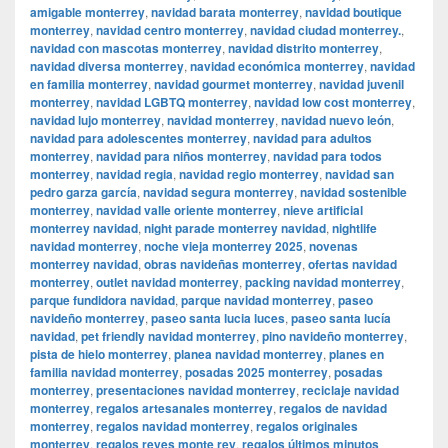
amigable monterrey
,
navidad barata monterrey
,
navidad boutique
monterrey
,
navidad centro monterrey
,
navidad ciudad monterrey.
,
navidad con mascotas monterrey
,
navidad distrito monterrey
,
navidad diversa monterrey
,
navidad económica monterrey
,
navidad
en familia monterrey
,
navidad gourmet monterrey
,
navidad juvenil
monterrey
,
navidad LGBTQ monterrey
,
navidad low cost monterrey
,
navidad lujo monterrey
,
navidad monterrey
,
navidad nuevo león
,
navidad para adolescentes monterrey
,
navidad para adultos
monterrey
,
navidad para niños monterrey
,
navidad para todos
monterrey
,
navidad regia
,
navidad regio monterrey
,
navidad san
pedro garza garcía
,
navidad segura monterrey
,
navidad sostenible
monterrey
,
navidad valle oriente monterrey
,
nieve artificial
monterrey navidad
,
night parade monterrey navidad
,
nightlife
navidad monterrey
,
noche vieja monterrey 2025
,
novenas
monterrey navidad
,
obras navideñas monterrey
,
ofertas navidad
monterrey
,
outlet navidad monterrey
,
packing navidad monterrey
,
parque fundidora navidad
,
parque navidad monterrey
,
paseo
navideño monterrey
,
paseo santa lucia luces
,
paseo santa lucía
navidad
,
pet friendly navidad monterrey
,
pino navideño monterrey
,
pista de hielo monterrey
,
planea navidad monterrey
,
planes en
familia navidad monterrey
,
posadas 2025 monterrey
,
posadas
monterrey
,
presentaciones navidad monterrey
,
reciclaje navidad
monterrey
,
regalos artesanales monterrey
,
regalos de navidad
monterrey
,
regalos navidad monterrey
,
regalos originales
monterrey
,
regalos reyes monte rey
,
regalos últimos minutos