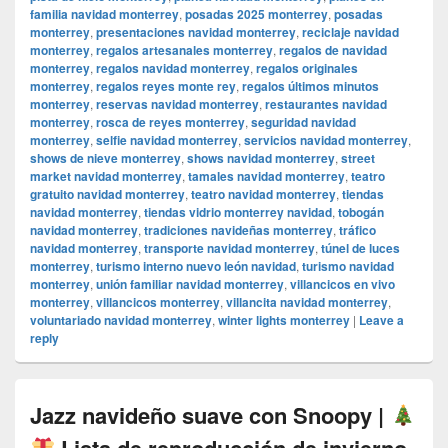
familia navidad monterrey
,
posadas 2025 monterrey
,
posadas
monterrey
,
presentaciones navidad monterrey
,
reciclaje navidad
monterrey
,
regalos artesanales monterrey
,
regalos de navidad
monterrey
,
regalos navidad monterrey
,
regalos originales
monterrey
,
regalos reyes monte rey
,
regalos últimos minutos
monterrey
,
reservas navidad monterrey
,
restaurantes navidad
monterrey
,
rosca de reyes monterrey
,
seguridad navidad
monterrey
,
selfie navidad monterrey
,
servicios navidad monterrey
,
shows de nieve monterrey
,
shows navidad monterrey
,
street
market navidad monterrey
,
tamales navidad monterrey
,
teatro
gratuito navidad monterrey
,
teatro navidad monterrey
,
tiendas
navidad monterrey
,
tiendas vidrio monterrey navidad
,
tobogán
navidad monterrey
,
tradiciones navideñas monterrey
,
tráfico
navidad monterrey
,
transporte navidad monterrey
,
túnel de luces
monterrey
,
turismo interno nuevo león navidad
,
turismo navidad
monterrey
,
unión familiar navidad monterrey
,
villancicos en vivo
monterrey
,
villancicos monterrey
,
villancita navidad monterrey
,
voluntariado navidad monterrey
,
winter lights monterrey
|
Leave a
reply
Jazz navideño suave con Snoopy |
Lista de reproducción de invierno