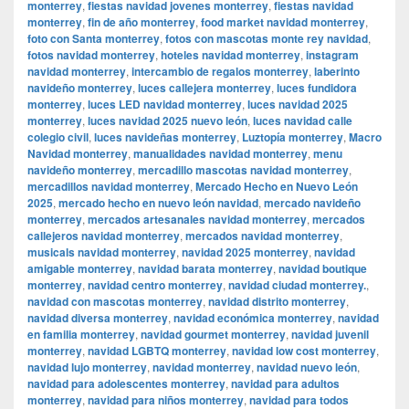
monterrey
,
fiestas navidad jovenes monterrey
,
fiestas navidad
monterrey
,
fin de año monterrey
,
food market navidad monterrey
,
foto con Santa monterrey
,
fotos con mascotas monte rey navidad
,
fotos navidad monterrey
,
hoteles navidad monterrey
,
instagram
navidad monterrey
,
intercambio de regalos monterrey
,
laberinto
navideño monterrey
,
luces callejera monterrey
,
luces fundidora
monterrey
,
luces LED navidad monterrey
,
luces navidad 2025
monterrey
,
luces navidad 2025 nuevo león
,
luces navidad calle
colegio civil
,
luces navideñas monterrey
,
Luztopía monterrey
,
Macro
Navidad monterrey
,
manualidades navidad monterrey
,
menu
navideño monterrey
,
mercadillo mascotas navidad monterrey
,
mercadillos navidad monterrey
,
Mercado Hecho en Nuevo León
2025
,
mercado hecho en nuevo león navidad
,
mercado navideño
monterrey
,
mercados artesanales navidad monterrey
,
mercados
callejeros navidad monterrey
,
mercados navidad monterrey
,
musicals navidad monterrey
,
navidad 2025 monterrey
,
navidad
amigable monterrey
,
navidad barata monterrey
,
navidad boutique
monterrey
,
navidad centro monterrey
,
navidad ciudad monterrey.
,
navidad con mascotas monterrey
,
navidad distrito monterrey
,
navidad diversa monterrey
,
navidad económica monterrey
,
navidad
en familia monterrey
,
navidad gourmet monterrey
,
navidad juvenil
monterrey
,
navidad LGBTQ monterrey
,
navidad low cost monterrey
,
navidad lujo monterrey
,
navidad monterrey
,
navidad nuevo león
,
navidad para adolescentes monterrey
,
navidad para adultos
monterrey
,
navidad para niños monterrey
,
navidad para todos