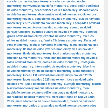
conciertos navidad monterrey
,
conciertos navidad noche
monterrey
,
convivencia navideña monterrey
,
decoración ecológica
navidad monterrey
,
decoraciones calles monterrey
,
decoraciones
navideñas monterrey
,
descuentos navidad monterrey
,
diciembre
monterrey navidad
,
donaciones navidad monterrey
,
dulces navidad
monterrey
,
entretenimiento navidad monterrey
,
escapadas navidad
monterrey
,
espectáculos navidad monterrey
,
evento navidad
parque fundidora
,
eventos culturales navidad monterrey
,
eventos
gratis navidad monterrey
,
eventos navidad monterrey
,
eventos
ninios navidad monterrey
,
family Christmas monterrey
,
Feria del
Pino monterrey
,
festival navideño monterrey
,
festividades navidad
monterrey
,
fiestas navidad jovenes monterrey
,
fiestas navidad
monterrey
,
fin de año monterrey
,
food market navidad monterrey
,
foto con Santa monterrey
,
fotos con mascotas monte rey navidad
,
fotos navidad monterrey
,
hoteles navidad monterrey
,
instagram
navidad monterrey
,
intercambio de regalos monterrey
,
laberinto
navideño monterrey
,
luces callejera monterrey
,
luces fundidora
monterrey
,
luces LED navidad monterrey
,
luces navidad 2025
monterrey
,
luces navidad 2025 nuevo león
,
luces navidad calle
colegio civil
,
luces navideñas monterrey
,
Luztopía monterrey
,
Macro
Navidad monterrey
,
manualidades navidad monterrey
,
menu
navideño monterrey
,
mercadillo mascotas navidad monterrey
,
mercadillos navidad monterrey
,
Mercado Hecho en Nuevo León
2025
,
mercado hecho en nuevo león navidad
,
mercado navideño
monterrey
,
mercados artesanales navidad monterrey
,
mercados