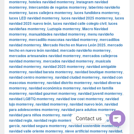
monterrey
,
hoteles navidad monterrey
,
instagram navidad
monterrey
,
intercambio de regalos monterrey
,
laberinto navideño
monterrey
,
luces callejera monterrey
,
luces fundidora monterrey
,
luces LED navidad monterrey
,
luces navidad 2025 monterrey
,
luces
navidad 2025 nuevo león
,
luces navidad calle colegio civil
,
luces
navideñas monterrey
,
Luztopía monterrey
,
Macro Navidad
monterrey
,
manualidades navidad monterrey
,
menu navideño
monterrey
,
mercadillo mascotas navidad monterrey
,
mercadillos
navidad monterrey
,
Mercado Hecho en Nuevo León 2025
,
mercado
hecho en nuevo león navidad
,
mercado navideño monterrey
,
mercados artesanales navidad monterrey
,
mercados callejeros
navidad monterrey
,
mercados navidad monterrey
,
musicals
navidad monterrey
,
navidad 2025 monterrey
,
navidad amigable
monterrey
,
navidad barata monterrey
,
navidad boutique monterrey
,
navidad centro monterrey
,
navidad ciudad monterrey.
,
navidad con
mascotas monterrey
,
navidad distrito monterrey
,
navidad diversa
monterrey
,
navidad económica monterrey
,
navidad en familia
monterrey
,
navidad gourmet monterrey
,
navidad juvenil monterrey
,
navidad LGBTQ monterrey
,
navidad low cost monterrey
,
navidad
lujo monterrey
,
navidad monterrey
,
navidad nuevo león
,
navidad
para adolescentes monterrey
,
navidad para adultos monterrey
,
navidad para niños monterrey
,
navidad para todos monterrey
,
Contact us
navidad regia
,
navidad regio monterrey
,
navidad san pedro garza
garcía
,
navidad segura monterrey
,
navidad sostenible monterrey
,
Open
navidad valle oriente monterrey
,
nieve artificial monterrey navidad
,