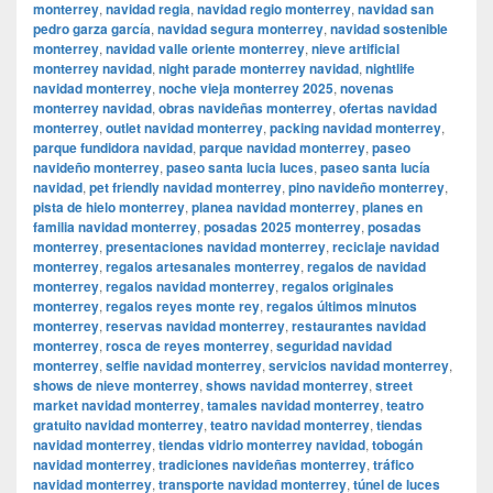
monterrey
,
navidad regia
,
navidad regio monterrey
,
navidad san
pedro garza garcía
,
navidad segura monterrey
,
navidad sostenible
monterrey
,
navidad valle oriente monterrey
,
nieve artificial
monterrey navidad
,
night parade monterrey navidad
,
nightlife
navidad monterrey
,
noche vieja monterrey 2025
,
novenas
monterrey navidad
,
obras navideñas monterrey
,
ofertas navidad
monterrey
,
outlet navidad monterrey
,
packing navidad monterrey
,
parque fundidora navidad
,
parque navidad monterrey
,
paseo
navideño monterrey
,
paseo santa lucia luces
,
paseo santa lucía
navidad
,
pet friendly navidad monterrey
,
pino navideño monterrey
,
pista de hielo monterrey
,
planea navidad monterrey
,
planes en
familia navidad monterrey
,
posadas 2025 monterrey
,
posadas
monterrey
,
presentaciones navidad monterrey
,
reciclaje navidad
monterrey
,
regalos artesanales monterrey
,
regalos de navidad
monterrey
,
regalos navidad monterrey
,
regalos originales
monterrey
,
regalos reyes monte rey
,
regalos últimos minutos
monterrey
,
reservas navidad monterrey
,
restaurantes navidad
monterrey
,
rosca de reyes monterrey
,
seguridad navidad
monterrey
,
selfie navidad monterrey
,
servicios navidad monterrey
,
shows de nieve monterrey
,
shows navidad monterrey
,
street
market navidad monterrey
,
tamales navidad monterrey
,
teatro
gratuito navidad monterrey
,
teatro navidad monterrey
,
tiendas
navidad monterrey
,
tiendas vidrio monterrey navidad
,
tobogán
navidad monterrey
,
tradiciones navideñas monterrey
,
tráfico
navidad monterrey
,
transporte navidad monterrey
,
túnel de luces