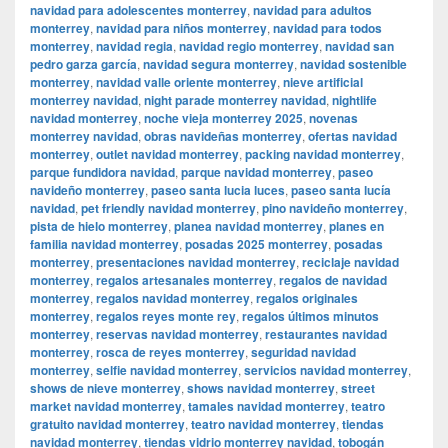
navidad para adolescentes monterrey
,
navidad para adultos
monterrey
,
navidad para niños monterrey
,
navidad para todos
monterrey
,
navidad regia
,
navidad regio monterrey
,
navidad san
pedro garza garcía
,
navidad segura monterrey
,
navidad sostenible
monterrey
,
navidad valle oriente monterrey
,
nieve artificial
monterrey navidad
,
night parade monterrey navidad
,
nightlife
navidad monterrey
,
noche vieja monterrey 2025
,
novenas
monterrey navidad
,
obras navideñas monterrey
,
ofertas navidad
monterrey
,
outlet navidad monterrey
,
packing navidad monterrey
,
parque fundidora navidad
,
parque navidad monterrey
,
paseo
navideño monterrey
,
paseo santa lucia luces
,
paseo santa lucía
navidad
,
pet friendly navidad monterrey
,
pino navideño monterrey
,
pista de hielo monterrey
,
planea navidad monterrey
,
planes en
familia navidad monterrey
,
posadas 2025 monterrey
,
posadas
monterrey
,
presentaciones navidad monterrey
,
reciclaje navidad
monterrey
,
regalos artesanales monterrey
,
regalos de navidad
monterrey
,
regalos navidad monterrey
,
regalos originales
monterrey
,
regalos reyes monte rey
,
regalos últimos minutos
monterrey
,
reservas navidad monterrey
,
restaurantes navidad
monterrey
,
rosca de reyes monterrey
,
seguridad navidad
monterrey
,
selfie navidad monterrey
,
servicios navidad monterrey
,
shows de nieve monterrey
,
shows navidad monterrey
,
street
market navidad monterrey
,
tamales navidad monterrey
,
teatro
gratuito navidad monterrey
,
teatro navidad monterrey
,
tiendas
navidad monterrey
,
tiendas vidrio monterrey navidad
,
tobogán