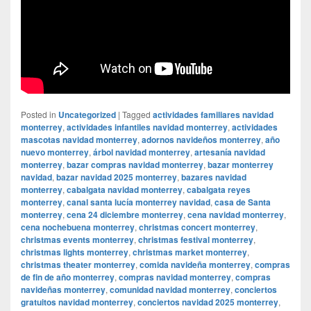
Posted in
Uncategorized
|
Tagged
actividades familiares navidad
monterrey
,
actividades infantiles navidad monterrey
,
actividades
mascotas navidad monterrey
,
adornos navideños monterrey
,
año
nuevo monterrey
,
árbol navidad monterrey
,
artesanía navidad
monterrey
,
bazar compras navidad monterrey
,
bazar monterrey
navidad
,
bazar navidad 2025 monterrey
,
bazares navidad
monterrey
,
cabalgata navidad monterrey
,
cabalgata reyes
monterrey
,
canal santa lucía monterrey navidad
,
casa de Santa
monterrey
,
cena 24 diciembre monterrey
,
cena navidad monterrey
,
cena nochebuena monterrey
,
christmas concert monterrey
,
christmas events monterrey
,
christmas festival monterrey
,
christmas lights monterrey
,
christmas market monterrey
,
christmas theater monterrey
,
comida navideña monterrey
,
compras
de fin de año monterrey
,
compras navidad monterrey
,
compras
navideñas monterrey
,
comunidad navidad monterrey
,
conciertos
gratuitos navidad monterrey
,
conciertos navidad 2025 monterrey
,