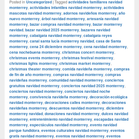
Posted in
Uncategorized
|
Tagged
actividades familiares navidad
monterrey
,
actividades infantiles navidad monterrey
,
actividades
mascotas navidad monterrey
,
adornos navideños monterrey
,
año
nuevo monterrey
,
árbol navidad monterrey
,
artesanía navidad
monterrey
,
bazar compras navidad monterrey
,
bazar monterrey
navidad
,
bazar navidad 2025 monterrey
,
bazares navidad
monterrey
,
cabalgata navidad monterrey
,
cabalgata reyes
monterrey
,
canal santa lucía monterrey navidad
,
casa de Santa
monterrey
,
cena 24 diciembre monterrey
,
cena navidad monterrey
,
cena nochebuena monterrey
,
christmas concert monterrey
,
christmas events monterrey
,
christmas festival monterrey
,
christmas lights monterrey
,
christmas market monterrey
,
christmas theater monterrey
,
comida navideña monterrey
,
compras
de fin de año monterrey
,
compras navidad monterrey
,
compras
navideñas monterrey
,
comunidad navidad monterrey
,
conciertos
gratuitos navidad monterrey
,
conciertos navidad 2025 monterrey
,
conciertos navidad monterrey
,
conciertos navidad noche
monterrey
,
convivencia navideña monterrey
,
decoración ecológica
navidad monterrey
,
decoraciones calles monterrey
,
decoraciones
navideñas monterrey
,
descuentos navidad monterrey
,
diciembre
monterrey navidad
,
donaciones navidad monterrey
,
dulces navidad
monterrey
,
entretenimiento navidad monterrey
,
escapadas navidad
monterrey
,
espectáculos navidad monterrey
,
evento navidad
parque fundidora
,
eventos culturales navidad monterrey
,
eventos
gratis navidad monterrey
,
eventos navidad monterrey
,
eventos