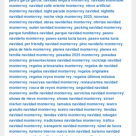
monterrey
,
navidad valle oriente monterrey
,
nieve artificial
monterrey navidad
,
night parade monterrey navidad
,
nightlife
navidad monterrey
,
noche vieja monterrey 2025
,
novenas
monterrey navidad
,
obras navideñas monterrey
,
ofertas navidad
monterrey
,
outlet navidad monterrey
,
packing navidad monterrey
,
parque fundidora navidad
,
parque navidad monterrey
,
paseo
navideño monterrey
,
paseo santa lucia luces
,
paseo santa lucía
navidad
,
pet friendly navidad monterrey
,
pino navideño monterrey
,
pista de hielo monterrey
,
planea navidad monterrey
,
planes en
familia navidad monterrey
,
posadas 2025 monterrey
,
posadas
monterrey
,
presentaciones navidad monterrey
,
reciclaje navidad
monterrey
,
regalos artesanales monterrey
,
regalos de navidad
monterrey
,
regalos navidad monterrey
,
regalos originales
monterrey
,
regalos reyes monte rey
,
regalos últimos minutos
monterrey
,
reservas navidad monterrey
,
restaurantes navidad
monterrey
,
rosca de reyes monterrey
,
seguridad navidad
monterrey
,
selfie navidad monterrey
,
servicios navidad monterrey
,
shows de nieve monterrey
,
shows navidad monterrey
,
street
market navidad monterrey
,
tamales navidad monterrey
,
teatro
gratuito navidad monterrey
,
teatro navidad monterrey
,
tiendas
navidad monterrey
,
tiendas vidrio monterrey navidad
,
tobogán
navidad monterrey
,
tradiciones navideñas monterrey
,
tráfico
navidad monterrey
,
transporte navidad monterrey
,
túnel de luces
monterrey
,
turismo interno nuevo león navidad
,
turismo navidad