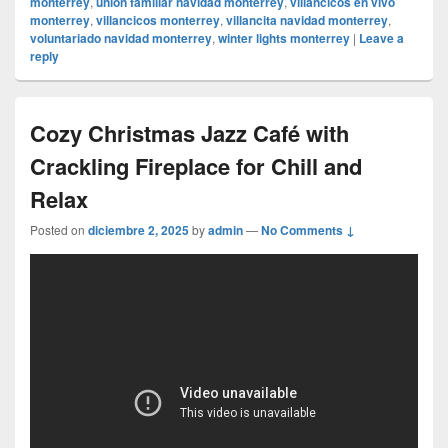
monterrey
,
unión familiar navidad monterrey
,
villancicos en vivo
monterrey
,
villancicos monterrey
,
villancita navidad monterrey
,
voluntariado navidad monterrey
,
winter lights monterrey
|
Leave a
reply
Cozy Christmas Jazz Café with
Crackling Fireplace for Chill and
Relax
Posted on
diciembre 2, 2025
by
admin
—
No Comments ↓