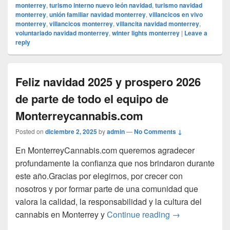
monterrey
,
turismo interno nuevo león navidad
,
turismo navidad
monterrey
,
unión familiar navidad monterrey
,
villancicos en vivo
monterrey
,
villancicos monterrey
,
villancita navidad monterrey
,
voluntariado navidad monterrey
,
winter lights monterrey
|
Leave a
reply
Feliz navidad 2025 y prospero 2026
de parte de todo el equipo de
Monterreycannabis.com
Posted on
diciembre 2, 2025
by
admin
—
No Comments ↓
En MonterreyCannabis.com queremos agradecer
profundamente la confianza que nos brindaron durante
este año.Gracias por elegirnos, por crecer con
nosotros y por formar parte de una comunidad que
valora la calidad, la responsabilidad y la cultura del
Feliz navidad 2
cannabis en Monterrey y
Continue reading
→