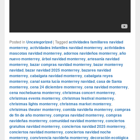
Posted in
Uncategorized
|
Tagged
actividades familiares navidad
monterrey
,
actividades infantiles navidad monterrey
,
actividades
mascotas navidad monterrey
,
adornos navideños monterrey
,
año
nuevo monterrey
,
árbol navidad monterrey
,
artesanía navidad
monterrey
,
bazar compras navidad monterrey
,
bazar monterrey
navidad
,
bazar navidad 2025 monterrey
,
bazares navidad
monterrey
,
cabalgata navidad monterrey
,
cabalgata reyes
monterrey
,
canal santa lucía monterrey navidad
,
casa de Santa
monterrey
,
cena 24 diciembre monterrey
,
cena navidad monterrey
,
cena nochebuena monterrey
,
christmas concert monterrey
,
christmas events monterrey
,
christmas festival monterrey
,
christmas lights monterrey
,
christmas market monterrey
,
christmas theater monterrey
,
comida navideña monterrey
,
compras
de fin de año monterrey
,
compras navidad monterrey
,
compras
navideñas monterrey
,
comunidad navidad monterrey
,
conciertos
gratuitos navidad monterrey
,
conciertos navidad 2025 monterrey
,
conciertos navidad monterrey
,
conciertos navidad noche
monterrey
,
convivencia navideña monterrey
,
decoración ecológica