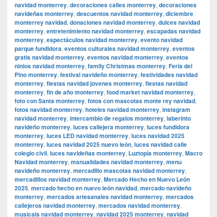
navidad monterrey
,
decoraciones calles monterrey
,
decoraciones
navideñas monterrey
,
descuentos navidad monterrey
,
diciembre
monterrey navidad
,
donaciones navidad monterrey
,
dulces navidad
monterrey
,
entretenimiento navidad monterrey
,
escapadas navidad
monterrey
,
espectáculos navidad monterrey
,
evento navidad
parque fundidora
,
eventos culturales navidad monterrey
,
eventos
gratis navidad monterrey
,
eventos navidad monterrey
,
eventos
ninios navidad monterrey
,
family Christmas monterrey
,
Feria del
Pino monterrey
,
festival navideño monterrey
,
festividades navidad
monterrey
,
fiestas navidad jovenes monterrey
,
fiestas navidad
monterrey
,
fin de año monterrey
,
food market navidad monterrey
,
foto con Santa monterrey
,
fotos con mascotas monte rey navidad
,
fotos navidad monterrey
,
hoteles navidad monterrey
,
instagram
navidad monterrey
,
intercambio de regalos monterrey
,
laberinto
navideño monterrey
,
luces callejera monterrey
,
luces fundidora
monterrey
,
luces LED navidad monterrey
,
luces navidad 2025
monterrey
,
luces navidad 2025 nuevo león
,
luces navidad calle
colegio civil
,
luces navideñas monterrey
,
Luztopía monterrey
,
Macro
Navidad monterrey
,
manualidades navidad monterrey
,
menu
navideño monterrey
,
mercadillo mascotas navidad monterrey
,
mercadillos navidad monterrey
,
Mercado Hecho en Nuevo León
2025
,
mercado hecho en nuevo león navidad
,
mercado navideño
monterrey
,
mercados artesanales navidad monterrey
,
mercados
callejeros navidad monterrey
,
mercados navidad monterrey
,
musicals navidad monterrey
,
navidad 2025 monterrey
,
navidad