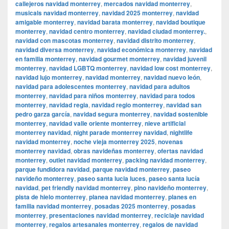
callejeros navidad monterrey
,
mercados navidad monterrey
,
musicals navidad monterrey
,
navidad 2025 monterrey
,
navidad
amigable monterrey
,
navidad barata monterrey
,
navidad boutique
monterrey
,
navidad centro monterrey
,
navidad ciudad monterrey.
,
navidad con mascotas monterrey
,
navidad distrito monterrey
,
navidad diversa monterrey
,
navidad económica monterrey
,
navidad
en familia monterrey
,
navidad gourmet monterrey
,
navidad juvenil
monterrey
,
navidad LGBTQ monterrey
,
navidad low cost monterrey
,
navidad lujo monterrey
,
navidad monterrey
,
navidad nuevo león
,
navidad para adolescentes monterrey
,
navidad para adultos
monterrey
,
navidad para niños monterrey
,
navidad para todos
monterrey
,
navidad regia
,
navidad regio monterrey
,
navidad san
pedro garza garcía
,
navidad segura monterrey
,
navidad sostenible
monterrey
,
navidad valle oriente monterrey
,
nieve artificial
monterrey navidad
,
night parade monterrey navidad
,
nightlife
navidad monterrey
,
noche vieja monterrey 2025
,
novenas
monterrey navidad
,
obras navideñas monterrey
,
ofertas navidad
monterrey
,
outlet navidad monterrey
,
packing navidad monterrey
,
parque fundidora navidad
,
parque navidad monterrey
,
paseo
navideño monterrey
,
paseo santa lucia luces
,
paseo santa lucía
navidad
,
pet friendly navidad monterrey
,
pino navideño monterrey
,
pista de hielo monterrey
,
planea navidad monterrey
,
planes en
familia navidad monterrey
,
posadas 2025 monterrey
,
posadas
monterrey
,
presentaciones navidad monterrey
,
reciclaje navidad
monterrey
,
regalos artesanales monterrey
,
regalos de navidad