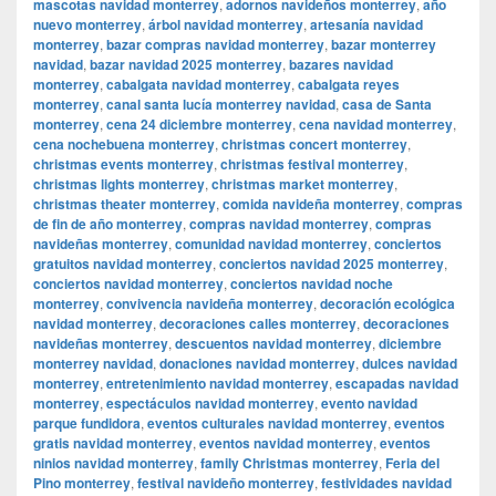
mascotas navidad monterrey
,
adornos navideños monterrey
,
año
nuevo monterrey
,
árbol navidad monterrey
,
artesanía navidad
monterrey
,
bazar compras navidad monterrey
,
bazar monterrey
navidad
,
bazar navidad 2025 monterrey
,
bazares navidad
monterrey
,
cabalgata navidad monterrey
,
cabalgata reyes
monterrey
,
canal santa lucía monterrey navidad
,
casa de Santa
monterrey
,
cena 24 diciembre monterrey
,
cena navidad monterrey
,
cena nochebuena monterrey
,
christmas concert monterrey
,
christmas events monterrey
,
christmas festival monterrey
,
christmas lights monterrey
,
christmas market monterrey
,
christmas theater monterrey
,
comida navideña monterrey
,
compras
de fin de año monterrey
,
compras navidad monterrey
,
compras
navideñas monterrey
,
comunidad navidad monterrey
,
conciertos
gratuitos navidad monterrey
,
conciertos navidad 2025 monterrey
,
conciertos navidad monterrey
,
conciertos navidad noche
monterrey
,
convivencia navideña monterrey
,
decoración ecológica
navidad monterrey
,
decoraciones calles monterrey
,
decoraciones
navideñas monterrey
,
descuentos navidad monterrey
,
diciembre
monterrey navidad
,
donaciones navidad monterrey
,
dulces navidad
monterrey
,
entretenimiento navidad monterrey
,
escapadas navidad
monterrey
,
espectáculos navidad monterrey
,
evento navidad
parque fundidora
,
eventos culturales navidad monterrey
,
eventos
gratis navidad monterrey
,
eventos navidad monterrey
,
eventos
ninios navidad monterrey
,
family Christmas monterrey
,
Feria del
Pino monterrey
,
festival navideño monterrey
,
festividades navidad