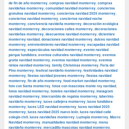
de fin de año monterrey
,
compras navidad monterrey
,
compras
navideñas monterrey
,
comunidad navidad monterrey
,
conciertos
gratuitos navidad monterrey
,
conciertos navidad 2025 monterrey
,
conciertos navidad monterrey
,
conciertos navidad noche
monterrey
,
convivencia navideña monterrey
,
decoración ecológica
navidad monterrey
,
decoraciones calles monterrey
,
decoraciones
navideñas monterrey
,
descuentos navidad monterrey
,
diciembre
monterrey navidad
,
donaciones navidad monterrey
,
dulces navidad
monterrey
,
entretenimiento navidad monterrey
,
escapadas navidad
monterrey
,
espectáculos navidad monterrey
,
evento navidad
parque fundidora
,
eventos culturales navidad monterrey
,
eventos
gratis navidad monterrey
,
eventos navidad monterrey
,
eventos
ninios navidad monterrey
,
family Christmas monterrey
,
Feria del
Pino monterrey
,
festival navideño monterrey
,
festividades navidad
monterrey
,
fiestas navidad jovenes monterrey
,
fiestas navidad
monterrey
,
fin de año monterrey
,
food market navidad monterrey
,
foto con Santa monterrey
,
fotos con mascotas monte rey navidad
,
fotos navidad monterrey
,
hoteles navidad monterrey
,
instagram
navidad monterrey
,
intercambio de regalos monterrey
,
laberinto
navideño monterrey
,
luces callejera monterrey
,
luces fundidora
monterrey
,
luces LED navidad monterrey
,
luces navidad 2025
monterrey
,
luces navidad 2025 nuevo león
,
luces navidad calle
colegio civil
,
luces navideñas monterrey
,
Luztopía monterrey
,
Macro
Navidad monterrey
,
manualidades navidad monterrey
,
menu
navideño monterrey
,
mercadillo mascotas navidad monterrey
,