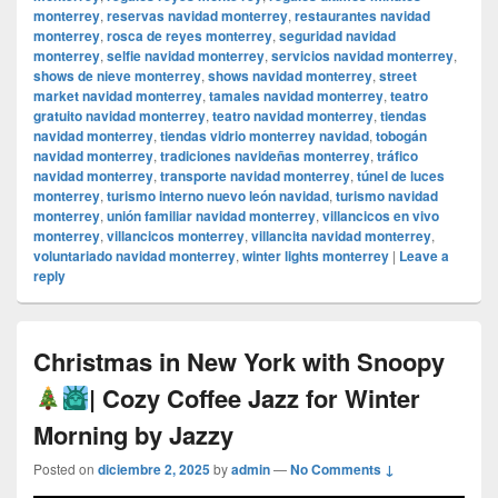
monterrey
,
reservas navidad monterrey
,
restaurantes navidad
monterrey
,
rosca de reyes monterrey
,
seguridad navidad
monterrey
,
selfie navidad monterrey
,
servicios navidad monterrey
,
shows de nieve monterrey
,
shows navidad monterrey
,
street
market navidad monterrey
,
tamales navidad monterrey
,
teatro
gratuito navidad monterrey
,
teatro navidad monterrey
,
tiendas
navidad monterrey
,
tiendas vidrio monterrey navidad
,
tobogán
navidad monterrey
,
tradiciones navideñas monterrey
,
tráfico
navidad monterrey
,
transporte navidad monterrey
,
túnel de luces
monterrey
,
turismo interno nuevo león navidad
,
turismo navidad
monterrey
,
unión familiar navidad monterrey
,
villancicos en vivo
monterrey
,
villancicos monterrey
,
villancita navidad monterrey
,
voluntariado navidad monterrey
,
winter lights monterrey
|
Leave a
reply
Christmas in New York with Snoopy
| Cozy Coffee Jazz for Winter
Morning by Jazzy
Posted on
diciembre 2, 2025
by
admin
—
No Comments ↓