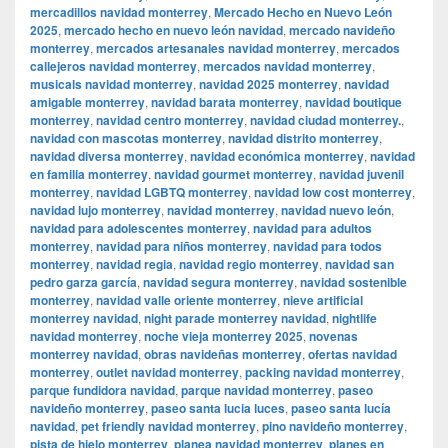
mercadillos navidad monterrey
,
Mercado Hecho en Nuevo León
2025
,
mercado hecho en nuevo león navidad
,
mercado navideño
monterrey
,
mercados artesanales navidad monterrey
,
mercados
callejeros navidad monterrey
,
mercados navidad monterrey
,
musicals navidad monterrey
,
navidad 2025 monterrey
,
navidad
amigable monterrey
,
navidad barata monterrey
,
navidad boutique
monterrey
,
navidad centro monterrey
,
navidad ciudad monterrey.
,
navidad con mascotas monterrey
,
navidad distrito monterrey
,
navidad diversa monterrey
,
navidad económica monterrey
,
navidad
en familia monterrey
,
navidad gourmet monterrey
,
navidad juvenil
monterrey
,
navidad LGBTQ monterrey
,
navidad low cost monterrey
,
navidad lujo monterrey
,
navidad monterrey
,
navidad nuevo león
,
navidad para adolescentes monterrey
,
navidad para adultos
monterrey
,
navidad para niños monterrey
,
navidad para todos
monterrey
,
navidad regia
,
navidad regio monterrey
,
navidad san
pedro garza garcía
,
navidad segura monterrey
,
navidad sostenible
monterrey
,
navidad valle oriente monterrey
,
nieve artificial
monterrey navidad
,
night parade monterrey navidad
,
nightlife
navidad monterrey
,
noche vieja monterrey 2025
,
novenas
monterrey navidad
,
obras navideñas monterrey
,
ofertas navidad
monterrey
,
outlet navidad monterrey
,
packing navidad monterrey
,
parque fundidora navidad
,
parque navidad monterrey
,
paseo
navideño monterrey
,
paseo santa lucia luces
,
paseo santa lucía
navidad
,
pet friendly navidad monterrey
,
pino navideño monterrey
,
pista de hielo monterrey
,
planea navidad monterrey
,
planes en