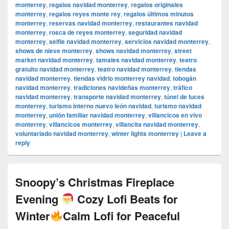
monterrey
,
regalos navidad monterrey
,
regalos originales
monterrey
,
regalos reyes monte rey
,
regalos últimos minutos
monterrey
,
reservas navidad monterrey
,
restaurantes navidad
monterrey
,
rosca de reyes monterrey
,
seguridad navidad
monterrey
,
selfie navidad monterrey
,
servicios navidad monterrey
,
shows de nieve monterrey
,
shows navidad monterrey
,
street
market navidad monterrey
,
tamales navidad monterrey
,
teatro
gratuito navidad monterrey
,
teatro navidad monterrey
,
tiendas
navidad monterrey
,
tiendas vidrio monterrey navidad
,
tobogán
navidad monterrey
,
tradiciones navideñas monterrey
,
tráfico
navidad monterrey
,
transporte navidad monterrey
,
túnel de luces
monterrey
,
turismo interno nuevo león navidad
,
turismo navidad
monterrey
,
unión familiar navidad monterrey
,
villancicos en vivo
monterrey
,
villancicos monterrey
,
villancita navidad monterrey
,
voluntariado navidad monterrey
,
winter lights monterrey
|
Leave a
reply
Snoopy’s Christmas Fireplace
Evening
Cozy Lofi Beats for
Winter
Calm Lofi for Peaceful