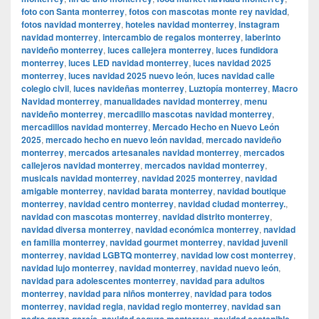
foto con Santa monterrey
,
fotos con mascotas monte rey navidad
,
fotos navidad monterrey
,
hoteles navidad monterrey
,
instagram
navidad monterrey
,
intercambio de regalos monterrey
,
laberinto
navideño monterrey
,
luces callejera monterrey
,
luces fundidora
monterrey
,
luces LED navidad monterrey
,
luces navidad 2025
monterrey
,
luces navidad 2025 nuevo león
,
luces navidad calle
colegio civil
,
luces navideñas monterrey
,
Luztopía monterrey
,
Macro
Navidad monterrey
,
manualidades navidad monterrey
,
menu
navideño monterrey
,
mercadillo mascotas navidad monterrey
,
mercadillos navidad monterrey
,
Mercado Hecho en Nuevo León
2025
,
mercado hecho en nuevo león navidad
,
mercado navideño
monterrey
,
mercados artesanales navidad monterrey
,
mercados
callejeros navidad monterrey
,
mercados navidad monterrey
,
musicals navidad monterrey
,
navidad 2025 monterrey
,
navidad
amigable monterrey
,
navidad barata monterrey
,
navidad boutique
monterrey
,
navidad centro monterrey
,
navidad ciudad monterrey.
,
navidad con mascotas monterrey
,
navidad distrito monterrey
,
navidad diversa monterrey
,
navidad económica monterrey
,
navidad
en familia monterrey
,
navidad gourmet monterrey
,
navidad juvenil
monterrey
,
navidad LGBTQ monterrey
,
navidad low cost monterrey
,
navidad lujo monterrey
,
navidad monterrey
,
navidad nuevo león
,
navidad para adolescentes monterrey
,
navidad para adultos
monterrey
,
navidad para niños monterrey
,
navidad para todos
monterrey
,
navidad regia
,
navidad regio monterrey
,
navidad san
pedro garza garcía
,
navidad segura monterrey
,
navidad sostenible