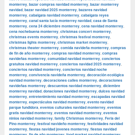
monterrey
,
bazar compras navidad monterrey
,
bazar monterrey
navidad
,
bazar navidad 2025 monterrey
,
bazares navidad
monterrey
,
cabalgata navidad monterrey
,
cabalgata reyes
monterrey
,
canal santa lucía monterrey navidad
,
casa de Santa
monterrey
,
cena 24 diciembre monterrey
,
cena navidad monterrey
,
cena nochebuena monterrey
,
christmas concert monterrey
,
christmas events monterrey
,
christmas festival monterrey
,
christmas lights monterrey
,
christmas market monterrey
,
christmas theater monterrey
,
comida navideña monterrey
,
compras
de fin de año monterrey
,
compras navidad monterrey
,
compras
navideñas monterrey
,
comunidad navidad monterrey
,
conciertos
gratuitos navidad monterrey
,
conciertos navidad 2025 monterrey
,
conciertos navidad monterrey
,
conciertos navidad noche
monterrey
,
convivencia navideña monterrey
,
decoración ecológica
navidad monterrey
,
decoraciones calles monterrey
,
decoraciones
navideñas monterrey
,
descuentos navidad monterrey
,
diciembre
monterrey navidad
,
donaciones navidad monterrey
,
dulces navidad
monterrey
,
entretenimiento navidad monterrey
,
escapadas navidad
monterrey
,
espectáculos navidad monterrey
,
evento navidad
parque fundidora
,
eventos culturales navidad monterrey
,
eventos
gratis navidad monterrey
,
eventos navidad monterrey
,
eventos
ninios navidad monterrey
,
family Christmas monterrey
,
Feria del
Pino monterrey
,
festival navideño monterrey
,
festividades navidad
monterrey
,
fiestas navidad jovenes monterrey
,
fiestas navidad
monterrey
,
fin de año monterrey
,
food market navidad monterrey
,