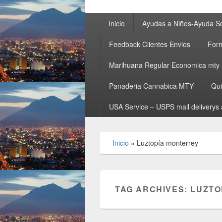
Primary
Inicio
Ayudas a Niños-Ayuda So
menu
Feedback Clientes Envios
Form
Marihuana Regular Economica mty
Panaderia Cannabica MTY
Qu
USA Service – USPS mail deliverys 
Inicio
»
Luztopía monterrey
TAG ARCHIVES:
LUZTO