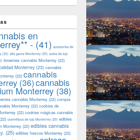
tas
nnabis en
errey** -
(41)
accesorios de
y
(20)
alta gama Monterrey
(20)
autos de lujo
brownies cannabis Monterrey
(22)
0)
calidad Monterrey
(23)
cannabis
cannabis
onterrey
(22)
cannabis
errey
(36)
ium Monterrey
(38)
wnies cannabis Monterrey
(22)
compra
nnabis Monterrey
(22)
cookies de
onterrey
(22)
cookies mágicas cannabis
(22)
edibles
cosméticos de lujo Monterrey
(20)
edibles cannabis
n Monterrey
(22)
y.
(25)
edibles frescos Monterrey
(22)
entrega