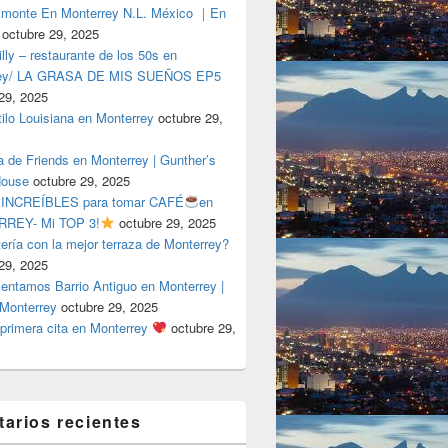
lmonte En Monterrey N.L. México ｜En
octubre 29, 2025
ly – restaurante de los 50s en
rey/ LA GRASA DE MIS SUEÑOS EP5
29, 2025
tilo Louisiana en Monterrey
octubre 29,
a de Friends en Monterrey | Gunther’s
House
octubre 29, 2025
 INCREÍBLES para tomar CAFÉ
en
REY- Mi TOP 3!
octubre 29, 2025
tería con la mejor terraza de Monterrey?
29, 2025
entamos Barrio Antiguo en Monterrey |
 Monterrey
octubre 29, 2025
primera cita en Monterrey
octubre 29,
arios recientes