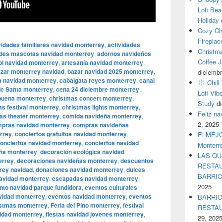
Lofi Bea
Holiday
Cozy Ch
Fireplac
vidades familiares navidad monterrey
,
actividades
Christm
ades mascotas navidad monterrey
,
adornos navideños
Coffee J
ol navidad monterrey
,
artesanía navidad monterrey
,
zar monterrey navidad
,
bazar navidad 2025 monterrey
,
diciembr
a navidad monterrey
,
cabalgata reyes monterrey
,
canal
Chill
de Santa monterrey
,
cena 24 diciembre monterrey
,
Lofi Vib
buena monterrey
,
christmas concert monterrey
,
Study
d
as festival monterrey
,
christmas lights monterrey
,
Feliz n
as theater monterrey
,
comida navideña monterrey
,
2, 2025
pras navidad monterrey
,
compras navideñas
rrey
,
conciertos gratuitos navidad monterrey
,
El MEJOR
onciertos navidad monterrey
,
conciertos navidad
Monterr
eña monterrey
,
decoración ecológica navidad
LAS QU
errey
,
decoraciones navideñas monterrey
,
descuentos
RESTAU
rey navidad
,
donaciones navidad monterrey
,
dulces
BARRI
navidad monterrey
,
escapadas navidad monterrey
,
2025
nto navidad parque fundidora
,
eventos culturales
avidad monterrey
,
eventos navidad monterrey
,
eventos
BARRIO
istmas monterrey
,
Feria del Pino monterrey
,
festival
RESTA
vidad monterrey
,
fiestas navidad jovenes monterrey
,
29, 202