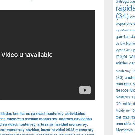
entrega ca
rápid
(34)
en
experienci
lujo Monterre
gomitas de
de lujo Monte
joyería de lu
mejor ca
edibles ca
Monterrey
(2
(23)
paste
cannabis M
frescos Mo
Monterrey. lu
(20)
relojes 
Monterrey
(2
vidades familiares navidad monterrey
,
actividades
de canna
ades mascotas navidad monterrey
,
adornos navideños
cannabis M
ol navidad monterrey
,
artesanía navidad monterrey
,
zar monterrey navidad
,
bazar navidad 2025 monterrey
,
Monterrey
,
,