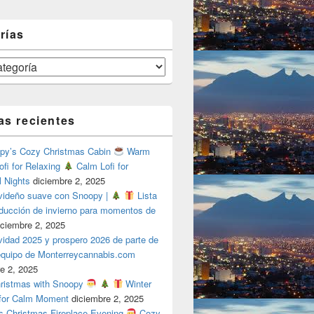
rías
as recientes
y’s Cozy Christmas Cabin
Warm
ofi for Relaxing
Calm Lofi for
l Nights
diciembre 2, 2025
videño suave con Snoopy |
Lista
oducción de invierno para momentos de
iciembre 2, 2025
vidad 2025 y prospero 2026 de parte de
 equipo de Monterreycannabis.com
e 2, 2025
ristmas with Snoopy
Winter
 for Calm Moment
diciembre 2, 2025
s Christmas Fireplace Evening
Cozy