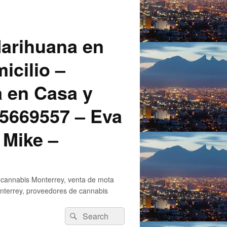
arihuana en
icilio –
a en Casa y
5669557 – Eva
 Mike –
 cannabis Monterrey, venta de mota
nterrey, proveedores de cannabis
Search
Search
for: