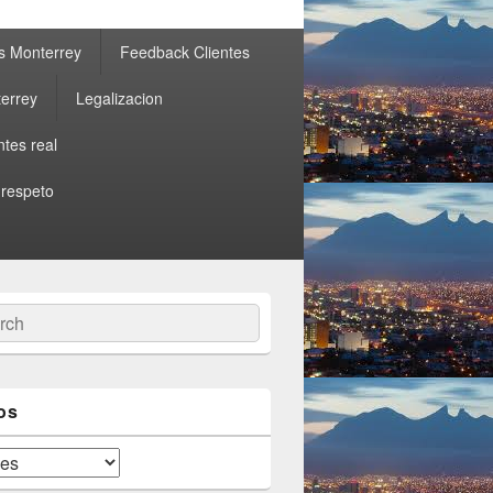
s Monterrey
Feedback Clientes
errey
Legalizacion
ntes real
 respeto
ch
os