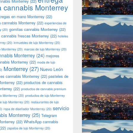
nnabis Monterrey
(22)
a cannabis Monterrey
tregas en mano Monterrey
(22)
a cannabis Monterrey
(22)
experiencias de
gomitas cannabis Monterrey
(22)
y
(20)
 cannabis frescas Monterrey
(22)
hoteles
rrey
(20)
inmuebles de lujo Monterrey
(20)
jo Monterrey
(20)
marcas de lujo Monterrey
(20)
nnabis Monterrey
(24)
mejores
nnabis Monterrey
(22)
moda de lujo
Monterrey
(27)
Nuevo León
0)
les cannabis Monterrey
(22)
pasteles de
onterrey
(22)
productos de cannabis
nterrey
(22)
productos de cannabis premium
jo Monterrey
(20)
productos de lujo Monterrey
de lujo Monterrey
(20)
restaurantes de lujo
servicio
0)
ropa de diseñador Monterrey
(20)
bis Monterrey
(25)
Telegram
onterrey
(22)
WhatsApp cannabis
(22)
zapatos de lujo Monterrey
(20)