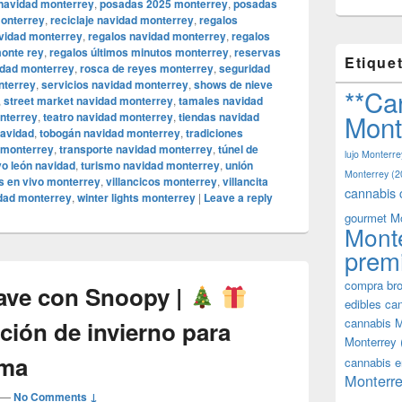
 navidad monterrey
,
posadas 2025 monterrey
,
posadas
onterrey
,
reciclaje navidad monterrey
,
regalos
avidad monterrey
,
regalos navidad monterrey
,
regalos
monte rey
,
regalos últimos minutos monterrey
,
reservas
Etique
idad monterrey
,
rosca de reyes monterrey
,
seguridad
nterrey
,
servicios navidad monterrey
,
shows de nieve
**Ca
,
street market navidad monterrey
,
tamales navidad
Mont
onterrey
,
teatro navidad monterrey
,
tiendas navidad
navidad
,
tobogán navidad monterrey
,
tradiciones
d monterrey
,
transporte navidad monterrey
,
túnel de
lujo Monterre
vo león navidad
,
turismo navidad monterrey
,
unión
Monterrey
(2
os en vivo monterrey
,
villancicos monterrey
,
villancita
cannabis 
idad monterrey
,
winter lights monterrey
|
Leave a reply
gourmet M
Mont
prem
compra bro
ave con Snoopy |
edibles ca
cannabis M
ción de invierno para
Monterrey
lma
cannabis e
Monterre
—
No Comments ↓