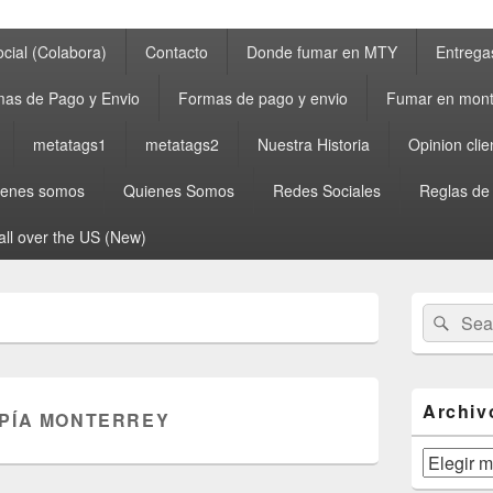
cial (Colabora)
Contacto
Donde fumar en MTY
Entrega
as de Pago y Envio
Formas de pago y envio
Fumar en mont
metatags1
metatags2
Nuestra Historia
Opinion clie
ienes somos
Quienes Somos
Redes Sociales
Reglas de
all over the US (New)
Primary
Search
Sear
Sidebar
for:
Widget
Area
Archiv
PÍA MONTERREY
Archivos