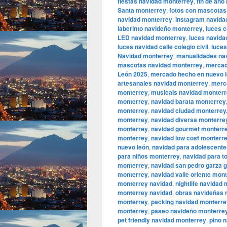
fiestas navidad monterrey
,
fin de año
Santa monterrey
,
fotos con mascotas
navidad monterrey
,
instagram navida
laberinto navideño monterrey
,
luces c
LED navidad monterrey
,
luces navida
luces navidad calle colegio civil
,
luce
Navidad monterrey
,
manualidades na
mascotas navidad monterrey
,
mercad
León 2025
,
mercado hecho en nuevo l
artesanales navidad monterrey
,
merca
monterrey
,
musicals navidad monter
monterrey
,
navidad barata monterrey
monterrey
,
navidad ciudad monterrey
monterrey
,
navidad diversa monterre
monterrey
,
navidad gourmet monterr
monterrey
,
navidad low cost monterr
nuevo león
,
navidad para adolescent
para niños monterrey
,
navidad para t
monterrey
,
navidad san pedro garza g
monterrey
,
navidad valle oriente mon
monterrey navidad
,
nightlife navidad
monterrey navidad
,
obras navideñas 
monterrey
,
packing navidad monterre
monterrey
,
paseo navideño monterre
pet friendly navidad monterrey
,
pino 