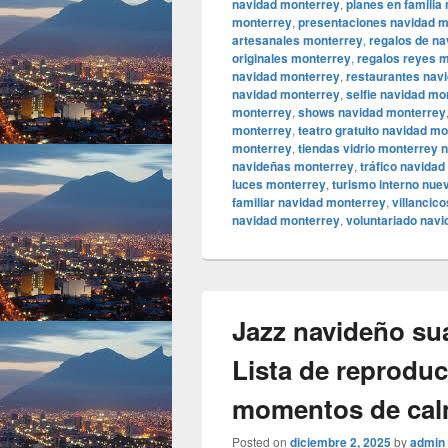
navidad monterrey
,
planes en familia
monterrey
,
presentaciones navidad m
artesanales monterrey
,
regalos de n
originales monterrey
,
regalos reyes 
navidad monterrey
,
restaurantes nav
navidad monterrey
,
selfie navidad mo
monterrey
,
shows navidad monterrey
monterrey
,
teatro gratuito navidad m
monterrey
,
tiendas vidrio monterrey 
navideñas monterrey
,
tráfico navida
luces monterrey
,
turismo interno nue
familiar navidad monterrey
,
villancic
navidad monterrey
,
voluntariado nav
Jazz navideño su
Lista de reproduc
momentos de ca
Posted on
diciembre 2, 2025
by
admin