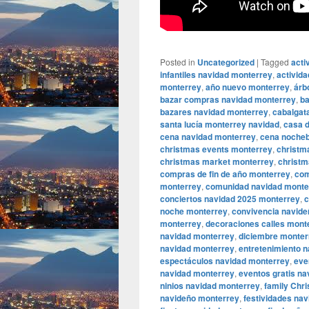
Posted in
Uncategorized
|
Tagged
acti
infantiles navidad monterrey
,
activid
monterrey
,
año nuevo monterrey
,
árb
bazar compras navidad monterrey
,
ba
bazares navidad monterrey
,
cabalgat
santa lucía monterrey navidad
,
casa 
cena navidad monterrey
,
cena noche
christmas events monterrey
,
christm
christmas market monterrey
,
christm
compras de fin de año monterrey
,
com
monterrey
,
comunidad navidad monte
conciertos navidad 2025 monterrey
,
c
noche monterrey
,
convivencia navid
monterrey
,
decoraciones calles mont
navidad monterrey
,
diciembre monter
navidad monterrey
,
entretenimiento 
espectáculos navidad monterrey
,
eve
navidad monterrey
,
eventos gratis n
ninios navidad monterrey
,
family Chr
navideño monterrey
,
festividades na