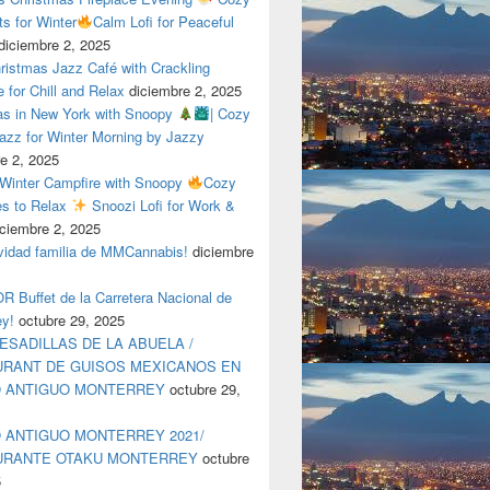
ts for Winter
Calm Lofi for Peaceful
diciembre 2, 2025
ristmas Jazz Café with Crackling
e for Chill and Relax
diciembre 2, 2025
as in New York with Snoopy
| Cozy
azz for Winter Morning by Jazzy
e 2, 2025
 Winter Campfire with Snoopy
Cozy
es to Relax
Snoozi Lofi for Work &
iciembre 2, 2025
avidad familia de MMCannabis!
diciembre
 Buffet de la Carretera Nacional de
ey!
octubre 29, 2025
ESADILLAS DE LA ABUELA /
RANT DE GUISOS MEXICANOS EN
O ANTIGUO MONTERREY
octubre 29,
 ANTIGUO MONTERREY 2021/
URANTE OTAKU MONTERREY
octubre
5