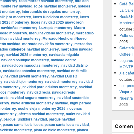
 monterrey
,
food market navidad monterrey
,
foto con
Café Be
 monte rey navidad
,
fotos navidad monterrey
,
hoteles
La Calle
d monterrey
,
intercambio de regalos monterrey
,
Rock&Bil
allejera monterrey
,
luces fundidora monterrey
,
luces
d 2025 monterrey
,
luces navidad 2025 nuevo león
,
Monter
s navideñas monterrey
,
Luztopía monterrey
,
Macro
octubre 
vidad monterrey
,
menu navideño monterrey
,
mercadillo
Pollo es
illos navidad monterrey
,
Mercado Hecho en Nuevo
2025
eón navidad
,
mercado navideño monterrey
,
mercados
Cafeterí
dos callejeros navidad monterrey
,
mercados navidad
Coffee 
rey
,
navidad 2025 monterrey
,
navidad amigable
,
navidad boutique monterrey
,
navidad centro
Lugares
.
,
navidad con mascotas monterrey
,
navidad distrito
MONTER
y
,
navidad económica monterrey
,
navidad en familia
¿la cafe
ey
,
navidad juvenil monterrey
,
navidad LGBTQ
octubre 
ey
,
navidad lujo monterrey
,
navidad monterrey
,
navidad
Les pres
es monterrey
,
navidad para adultos monterrey
,
navidad
Viajar a
odos monterrey
,
navidad regia
,
navidad regio
arcía
,
navidad segura monterrey
,
navidad sostenible
Nuestra 
terrey
,
nieve artificial monterrey navidad
,
night parade
2025
 monterrey
,
noche vieja monterrey 2025
,
novenas
monterrey
,
ofertas navidad monterrey
,
outlet navidad
y
,
parque fundidora navidad
,
parque navidad
y
,
paseo santa lucia luces
,
paseo santa lucía navidad
,
Coment
navideño monterrey
,
pista de hielo monterrey
,
planea