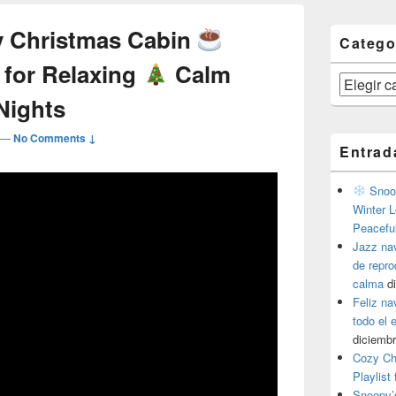
 Christmas Cabin
Catego
 for Relaxing
Calm
Categorías
 Nights
—
No Comments ↓
Entrad
Snoop
Winter L
Peacefu
Jazz na
de repr
calma
d
Feliz na
todo el
diciembr
Cozy Ch
Playlist
Snoopy’