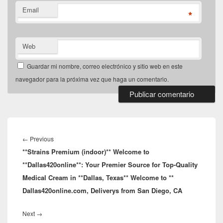
Email
*
Web
Guardar mi nombre, correo electrónico y sitio web en este
navegador para la próxima vez que haga un comentario.
Navegación
de
Previous
←
Previous
entradas
**Strains Premium (indoor)** Welcome to
post:
**Dallas420online**: Your Premier Source for Top-Quality
Medical Cream in **Dallas, Texas** Welcome to **
Dallas420online.com, Deliverys from San Diego, CA
Next
Next
→