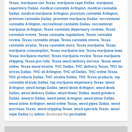
Texas
,
marijuana use Texas
,
marijuana vape Dallas
,
marijuana
vaporizers Dallas
,
medical cannabis Arlington
,
medical cannabis
Dallas
,
medical marijuana Arlington
,
premium cannabis Arlington
,
premium cannabis Dallas
,
premium marijuana Dallas
,
recreational
cannabis Arlington
,
recreational cannabis Dallas
,
recreational
marijuana Arlington
,
Texas cannabis dispensary reviews
,
Texas
cannabis events
,
Texas cannabis regulations
,
Texas cannabis
review
,
Texas cannabis shops
,
Texas cannabis stores
,
Texas
cannabis strains
,
Texas cannabis tours
,
Texas marijuana
,
Texas
marijuana consumption
,
Texas marijuana law
,
Texas marijuana laws
,
Texas marijuana market
,
Texas marijuana review
,
Texas marijuana
shipping
,
Texas pre-rolls
,
Texas weed delivery service
,
Texas weed
online
,
Texas weed strains
,
THC Dallas
,
THC delivery Texas
,
THC for
stress Dallas
,
THC oil Arlington
,
THC oil Dallas
,
THC online Texas
,
THC products Dallas
,
THC strains Dallas
,
THC Texas products
,
top
cannabis brands Dallas
,
top marijuana dispensary Texas
,
weed
Arlington
,
weed bongs Dallas
,
weed deals Arlington
,
weed deals
Dallas
,
weed delivery Dallas
,
weed flower Dallas
,
weed grinders
Dallas
,
weed in Dallas
,
weed joints Arlington
,
weed joints Dallas
,
weed online Arlington
,
weed online Texas
,
weed pipes Dallas
,
weed
purchase Texas
,
weed shipping Texas
,
weed specials Texas
,
weed
vape Dallas
by
admin
. Bookmark the
permalink
.