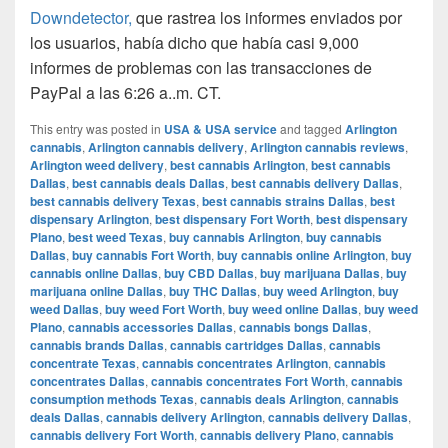
Downdetector,
que rastrea los informes enviados por
los usuarios, había dicho que había casi 9,000
informes de problemas con las transacciones de
PayPal a las 6:26 a..m. CT.
This entry was posted in
USA & USA service
and tagged
Arlington
cannabis
,
Arlington cannabis delivery
,
Arlington cannabis reviews
,
Arlington weed delivery
,
best cannabis Arlington
,
best cannabis
Dallas
,
best cannabis deals Dallas
,
best cannabis delivery Dallas
,
best cannabis delivery Texas
,
best cannabis strains Dallas
,
best
dispensary Arlington
,
best dispensary Fort Worth
,
best dispensary
Plano
,
best weed Texas
,
buy cannabis Arlington
,
buy cannabis
Dallas
,
buy cannabis Fort Worth
,
buy cannabis online Arlington
,
buy
cannabis online Dallas
,
buy CBD Dallas
,
buy marijuana Dallas
,
buy
marijuana online Dallas
,
buy THC Dallas
,
buy weed Arlington
,
buy
weed Dallas
,
buy weed Fort Worth
,
buy weed online Dallas
,
buy weed
Plano
,
cannabis accessories Dallas
,
cannabis bongs Dallas
,
cannabis brands Dallas
,
cannabis cartridges Dallas
,
cannabis
concentrate Texas
,
cannabis concentrates Arlington
,
cannabis
concentrates Dallas
,
cannabis concentrates Fort Worth
,
cannabis
consumption methods Texas
,
cannabis deals Arlington
,
cannabis
deals Dallas
,
cannabis delivery Arlington
,
cannabis delivery Dallas
,
cannabis delivery Fort Worth
,
cannabis delivery Plano
,
cannabis