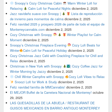
Snoopy’s Cozy Christmas Cabin
Warm Winter Lofi for
Relaxing
Calm Lofi for Peaceful Nights
diciembre 2, 2025
Jazz navideño suave con Snoopy |
Lista de reproducción
de invierno para momentos de calma
diciembre 2, 2025
Feliz navidad 2025 y prospero 2026 de parte de todo el equipo de
Monterreycannabis.com
diciembre 2, 2025
Cozy Christmas with Snoopy
Winter Playlist for Calm
Moment
diciembre 2, 2025
Snoopy’s Christmas Fireplace Evening
Cozy Lofi Beats for
Winter
Calm Lofi for Peaceful Holiday
diciembre 2, 2025
Cozy Christmas Jazz Café with Crackling Fireplace for Chill and
Relax
diciembre 2, 2025
Christmas in New York with Snoopy
| Cozy Coffee Jazz for
Winter Morning by Jazzy
diciembre 2, 2025
Chill Winter Campfire with Snoopy
Cozy Lofi Vibes to Relax
Snoozi Lofi for Work & Study
diciembre 2, 2025
Feliz navidad familia de MMCannabis!
diciembre 2, 2025
El MEJOR Buffet de la Carretera Nacional de Monterrey!
octubre
29, 2025
LAS QUESADILLAS DE LA ABUELA / RESTAURANT DE
GUISOS MEXICANOS EN BARRIO ANTIGUO MONTERREY