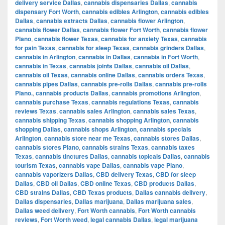
delivery service Dallas
,
cannabis dispensaries Dallas
,
cannabis
dispensary Fort Worth
,
cannabis edibles Arlington
,
cannabis edibles
Dallas
,
cannabis extracts Dallas
,
cannabis flower Arlington
,
cannabis flower Dallas
,
cannabis flower Fort Worth
,
cannabis flower
Plano
,
cannabis flower Texas
,
cannabis for anxiety Texas
,
cannabis
for pain Texas
,
cannabis for sleep Texas
,
cannabis grinders Dallas
,
cannabis in Arlington
,
cannabis in Dallas
,
cannabis in Fort Worth
,
cannabis in Texas
,
cannabis joints Dallas
,
cannabis oil Dallas
,
cannabis oil Texas
,
cannabis online Dallas
,
cannabis orders Texas
,
cannabis pipes Dallas
,
cannabis pre-rolls Dallas
,
cannabis pre-rolls
Plano.
,
cannabis products Dallas
,
cannabis promotions Arlington
,
cannabis purchase Texas
,
cannabis regulations Texas
,
cannabis
reviews Texas
,
cannabis sales Arlington
,
cannabis sales Texas
,
cannabis shipping Texas
,
cannabis shopping Arlington
,
cannabis
shopping Dallas
,
cannabis shops Arlington
,
cannabis specials
Arlington
,
cannabis store near me Texas
,
cannabis stores Dallas
,
cannabis stores Plano
,
cannabis strains Texas
,
cannabis taxes
Texas
,
cannabis tinctures Dallas
,
cannabis topicals Dallas
,
cannabis
tourism Texas
,
cannabis vape Dallas
,
cannabis vape Plano
,
cannabis vaporizers Dallas
,
CBD delivery Texas
,
CBD for sleep
Dallas
,
CBD oil Dallas
,
CBD online Texas
,
CBD products Dallas
,
CBD strains Dallas
,
CBD Texas products
,
Dallas cannabis delivery
,
Dallas dispensaries
,
Dallas marijuana
,
Dallas marijuana sales
,
Dallas weed delivery
,
Fort Worth cannabis
,
Fort Worth cannabis
reviews
,
Fort Worth weed
,
legal cannabis Dallas
,
legal marijuana