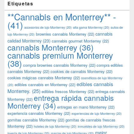
Etiquetas
**Cannabis en Monterrey** -
(41)
accesorios de lujo Monterrey
(20)
alta gama Monterrey
(20)
autos de
cannabis
brownies cannabis Monterrey
(22)
lujo Monterrey
(20)
calidad Monterrey
(23)
cannabis gourmet Monterrey
(22)
cannabis Monterrey
(36)
cannabis premium Monterrey
(38)
compra brownies cannabis Monterrey
(22)
compra edibles
cannabis Monterrey
(22)
cookies de cannabis Monterrey
(22)
cookies mágicas cannabis Monterrey
(22)
cosméticos de lujo Monterrey
edibles cannabis
edibles cannabis en Monterrey
(22)
(20)
Monterrey.
(25)
edibles frescos Monterrey
(22)
entrega cannabis
entrega rápida cannabis
Monterrey
(22)
Monterrey
(34)
entregas en mano Monterrey
(22)
experiencia cannabis Monterrey
(22)
experiencias de lujo Monterrey
(20)
gomitas cannabis Monterrey
(22)
gomitas de cannabis frescas
Monterrey
(22)
hoteles de lujo Monterrey
(20)
inmuebles de lujo Monterrey
(20)
mejor
joyería de lujo Monterrey
(20)
marcas de lujo Monterrey
(20)