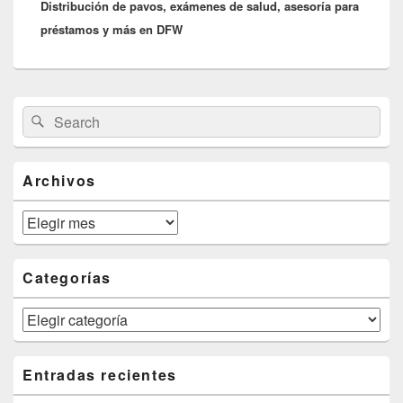
Distribución de pavos, exámenes de salud, asesoría para
post:
préstamos y más en DFW
Primary
Search
Search
Sidebar
for:
Widget
Area
Archivos
Archivos
Categorías
Categorías
Entradas recientes