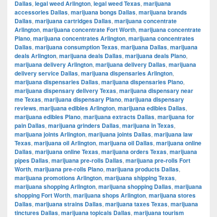
Dallas
,
legal weed Arlington
,
legal weed Texas
,
marijuana
accessories Dallas
,
marijuana bongs Dallas
,
marijuana brands
Dallas
,
marijuana cartridges Dallas
,
marijuana concentrate
Arlington
,
marijuana concentrate Fort Worth
,
marijuana concentrate
Plano
,
marijuana concentrates Arlington
,
marijuana concentrates
Dallas
,
marijuana consumption Texas
,
marijuana Dallas
,
marijuana
deals Arlington
,
marijuana deals Dallas
,
marijuana deals Plano
,
marijuana delivery Arlington
,
marijuana delivery Dallas
,
marijuana
delivery service Dallas
,
marijuana dispensaries Arlington
,
marijuana dispensaries Dallas
,
marijuana dispensaries Plano
,
marijuana dispensary delivery Texas
,
marijuana dispensary near
me Texas
,
marijuana dispensary Plano
,
marijuana dispensary
reviews
,
marijuana edibles Arlington
,
marijuana edibles Dallas
,
marijuana edibles Plano
,
marijuana extracts Dallas
,
marijuana for
pain Dallas
,
marijuana grinders Dallas
,
marijuana in Texas
,
marijuana joints Arlington
,
marijuana joints Dallas
,
marijuana law
Texas
,
marijuana oil Arlington
,
marijuana oil Dallas
,
marijuana online
Dallas
,
marijuana online Texas
,
marijuana orders Texas
,
marijuana
pipes Dallas
,
marijuana pre-rolls Dallas
,
marijuana pre-rolls Fort
Worth
,
marijuana pre-rolls Plano
,
marijuana products Dallas
,
marijuana promotions Arlington
,
marijuana shipping Texas
,
marijuana shopping Arlington
,
marijuana shopping Dallas
,
marijuana
shopping Fort Worth
,
marijuana shops Arlington
,
marijuana stores
Dallas
,
marijuana strains Dallas
,
marijuana taxes Texas
,
marijuana
tinctures Dallas
,
marijuana topicals Dallas
,
marijuana tourism